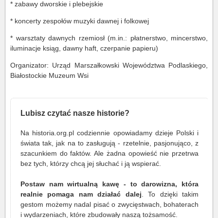
* zabawy dworskie i plebejskie
* koncerty zespołów muzyki dawnej i folkowej
* warsztaty dawnych rzemiosł (m.in.: płatnerstwo, mincerstwo,
iluminacje ksiąg, dawny haft, czerpanie papieru)
Organizator: Urząd Marszałkowski Województwa Podlaskiego,
Białostockie Muzeum Wsi
Lubisz czytać nasze historie?
Na historia.org.pl codziennie opowiadamy dzieje Polski i
świata tak, jak na to zasługują - rzetelnie, pasjonująco, z
szacunkiem do faktów. Ale żadna opowieść nie przetrwa
bez tych, którzy chcą jej słuchać i ją wspierać.
Postaw nam wirtualną kawę - to darowizna, która
realnie pomaga nam działać dalej
. To dzięki takim
gestom możemy nadal pisać o zwycięstwach, bohaterach
i wydarzeniach, które zbudowały naszą tożsamość.