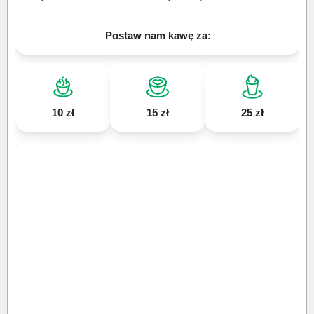
Postaw nam kawę za:
10 zł
15 zł
25 zł