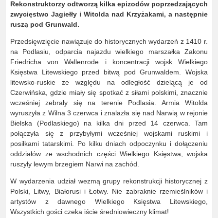
Rekonstruktorzy odtworzą kilka epizodów poprzedzających
zwycięstwo Jagiełły i Witolda nad Krzyżakami, a następnie
ruszą pod Grunwald.
Przedsięwzięcie nawiązuje do historycznych wydarzeń z 1410 r.
na Podlasiu, odparcia najazdu wielkiego marszałka Zakonu
Friedricha von Wallenrode i koncentracji wojsk Wielkiego
Księstwa Litewskiego przed bitwą pod Grunwaldem. Wojska
litewsko-ruskie ze względu na odległość dzielącą je od
Czerwińska, gdzie miały się spotkać z siłami polskimi, znacznie
wcześniej zebrały się na terenie Podlasia. Armia Witolda
wyruszyła z Wilna 3 czerwca i znalazła się nad Narwią w rejonie
Bielska (Podlaskiego) na kilka dni przed 14 czerwca. Tam
połączyła się z przybyłymi wcześniej wojskami ruskimi i
posiłkami tatarskimi. Po kilku dniach odpoczynku i dołączeniu
oddziałów ze wschodnich części Wielkiego Księstwa, wojska
ruszyły lewym brzegiem Narwi na zachód.
W wydarzenia udział wezmą grupy rekonstrukcji historycznej z
Polski, Litwy, Białorusi i Łotwy. Nie zabraknie rzemieślników i
artystów z dawnego Wielkiego Księstwa Litewskiego,
Wszystkich gości czeka iście średniowieczny klimat!