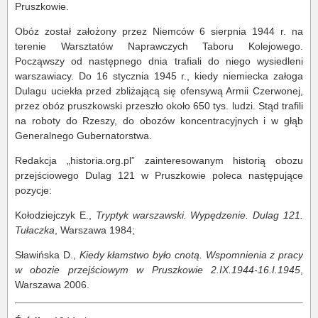
Pruszkowie.
Obóz został założony przez Niemców 6 sierpnia 1944 r. na
terenie Warsztatów Naprawczych Taboru Kolejowego.
Począwszy od następnego dnia trafiali do niego wysiedleni
warszawiacy. Do 16 stycznia 1945 r., kiedy niemiecka załoga
Dulagu uciekła przed zbliżającą się ofensywą Armii Czerwonej,
przez obóz pruszkowski przeszło około 650 tys. ludzi. Stąd trafili
na roboty do Rzeszy, do obozów koncentracyjnych i w głąb
Generalnego Gubernatorstwa.
Redakcja „historia.org.pl” zainteresowanym historią obozu
przejściowego Dulag 121 w Pruszkowie poleca następujące
pozycje:
Kołodziejczyk E.,
Tryptyk warszawski. Wypędzenie. Dulag 121.
Tułaczka
, Warszawa 1984;
Sławińska D.,
Kiedy kłamstwo było cnotą. Wspomnienia z pracy
w obozie przejściowym w Pruszkowie 2.IX.1944-16.I.1945
,
Warszawa 2006.