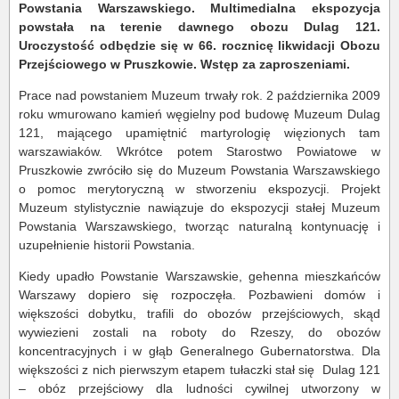
Powstania Warszawskiego. Multimedialna ekspozycja
powstała na terenie dawnego obozu Dulag 121.
Uroczystość odbędzie się w 66. rocznicę likwidacji Obozu
Przejściowego w Pruszkowie. Wstęp za zaproszeniami.
Prace nad powstaniem Muzeum trwały rok. 2 października 2009
roku wmurowano kamień węgielny pod budowę Muzeum Dulag
121, mającego upamiętnić martyrologię więzionych tam
warszawiaków. Wkrótce potem Starostwo Powiatowe w
Pruszkowie zwróciło się do Muzeum Powstania Warszawskiego
o pomoc merytoryczną w stworzeniu ekspozycji. Projekt
Muzeum stylistycznie nawiązuje do ekspozycji stałej Muzeum
Powstania Warszawskiego, tworząc naturalną kontynuację i
uzupełnienie historii Powstania.
Kiedy upadło Powstanie Warszawskie, gehenna mieszkańców
Warszawy dopiero się rozpoczęła. Pozbawieni domów i
większości dobytku, trafili do obozów przejściowych, skąd
wywiezieni zostali na roboty do Rzeszy, do obozów
koncentracyjnych i w głąb Generalnego Gubernatorstwa. Dla
większości z nich pierwszym etapem tułaczki stał się Dulag 121
– obóz przejściowy dla ludności cywilnej utworzony w