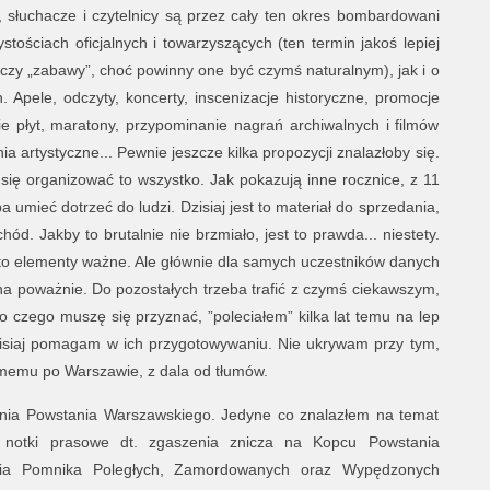
, słuchacze i czytelnicy są przez cały ten okres bombardowani
stościach oficjalnych i towarzyszących (ten termin jakoś lepiej
„ czy „zabawy”, choć powinny one być czymś naturalnym), jak i o
Apele, odczyty, koncerty, inscenizacje historyczne, promocje
e płyt, maratony, przypominanie nagrań archiwalnych i filmów
ia artystyczne... Pewnie jeszcze kilka propozycji znalazłoby się.
 się organizować to wszystko. Jak pokazują inne rocznice, z 11
ba umieć dotrzeć do ludzi. Dzisiaj jest to materiał do sprzedania,
d. Jakby to brutalnie nie brzmiało, jest to prawda... niestety.
to elementy ważne. Ale głównie dla samych uczestników danych
 na poważnie. Do pozostałych trzeba trafić z czymś ciekawszym,
 czego muszę się przyznać, ”poleciałem” kilka lat temu na lep
Dzisiaj pomagam w ich przygotowywaniu. Nie ukrywam przy tym,
amemu po Warszawie, z dala od tłumów.
enia Powstania Warszawskiego. Jedyne co znalazłem na temat
 notki prasowe dt. zgaszenia znicza na Kopcu Powstania
ęcia Pomnika Poległych, Zamordowanych oraz Wypędzonych