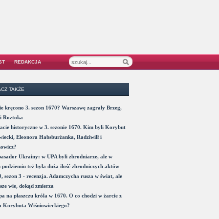
ST
REDAKCJA
CZ TAKŻE
e kręcono 3. sezon 1670? Warszawę zagrały Brzeg,
i Roztoka
acie historyczne w 3. sezonie 1670. Kim byli Korybut
iecki, Eleonora Habsburżanka, Radziwiłł i
nowicz?
sador Ukrainy: w UPA byli zbrodniarze, ale w
 podziemiu też była duża ilość zbrodniczych aktów
, sezon 3 - recenzja. Adamczycha rusza w świat, ale
sze wie, dokąd zmierza
a na płaszczu króla w 1670. O co chodzi w żarcie z
a Korybuta Wiśniowieckiego?