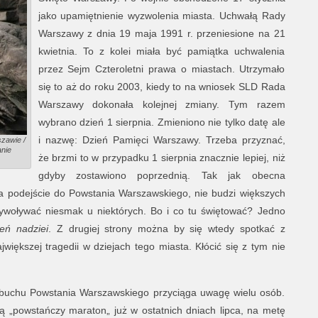
jako upamiętnienie wyzwolenia miasta. Uchwałą Rady
Warszawy z dnia 19 maja 1991 r. przeniesione na 21
kwietnia. To z kolei miała być pamiątka uchwalenia
przez Sejm Czteroletni prawa o miastach. Utrzymało
się to aż do roku 2003, kiedy to na wniosek SLD Rada
Warszawy dokonała kolejnej zmiany. Tym razem
wybrano dzień 1 sierpnia. Zmieniono nie tylko datę ale
i nazwę: Dzień Pamięci Warszawy. Trzeba przyznać,
zawie /
nie
że brzmi to w przypadku 1 sierpnia znacznie lepiej, niż
gdyby zostawiono poprzednią. Tak jak obecna
 ma podejście do Powstania Warszawskiego, nie budzi większych
wywoływać niesmak u niektórych. Bo i co tu świętować? Jedno
ień nadziei
. Z drugiej strony można by się wtedy spotkać z
większej tragedii w dziejach tego miasta. Kłócić się z tym nie
wybuchu Powstania Warszawskiego przyciąga uwagę wielu osób.
ą „powstańczy maraton„ już w ostatnich dniach lipca, na metę