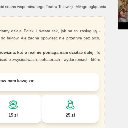
cić seans wspominanego Teatru Telewizji. Miłego oglądania.
damy dzieje Polski i świata tak, jak na to zasługują -
 do faktów. Ale żadna opowieść nie przetrwa bez tych,
rowizna, która realnie pomaga nam działać dalej
. To
sać o zwycięstwach, bohaterach i wydarzeniach, które
taw nam kawę za:
15 zł
25 zł