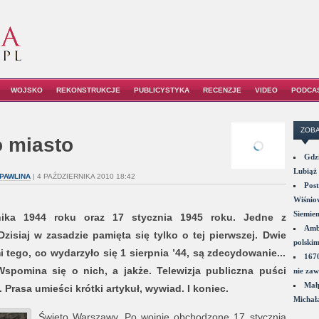
WOJSKO
REKONSTRUKCJE
PUBLICYSTYKA
RECENZJE
VIDEO
PODCA
ZOBA
o miasto
Gdzi
Lubiąż 
PAWLINA
| 4 PAŹDZIERNIKA 2010 18:42
Post
Wiśniow
Siemie
rnika 1944 roku oraz 17 stycznia 1945 roku. Jedne z
Amba
zisiaj w zasadzie pamięta się tylko o tej pierwszej. Dwie
polskim
 tego, co wydarzyło się 1 sierpnia ’44, są zdecydowanie...
1670
spomina się o nich, a jakże. Telewizja publiczna puści
nie zaw
Małp
. Prasa umieści krótki artykuł, wywiad. I koniec.
Michał
Święto Warszawy. Po wojnie obchodzone 17 stycznia