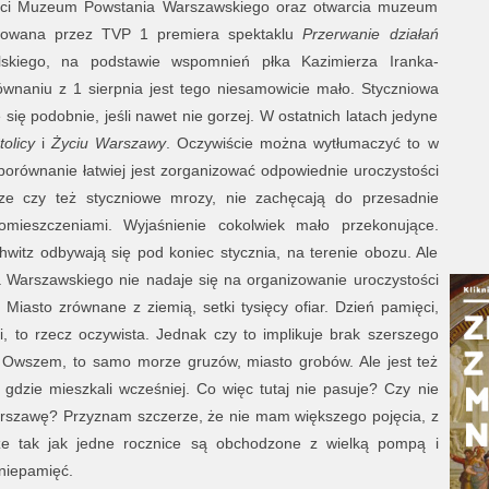
ci Muzeum Powstania Warszawskiego oraz otwarcia muzeum
nowana przez TVP 1 premiera spektaklu
Przerwanie działań
skiego, na podstawie wspomnień płka Kazimierza Iranka-
wnaniu z 1 sierpnia jest tego niesamowicie mało. Styczniowa
ię podobnie, jeśli nawet nie gorzej. W ostatnich latach jedyne
tolicy
i
Życiu Warszawy
. Oczywiście można wytłumaczyć to w
orównanie łatwiej jest zorganizować odpowiednie uroczystości
cze czy też styczniowe mrozy, nie zachęcają do przesadnie
omieszczeniami. Wyjaśnienie cokolwiek mało przekonujące.
witz odbywają się pod koniec stycznia, na terenie obozu. Ale
a Warszawskiego nie nadaje się na organizowanie uroczystości
Miasto zrównane z ziemią, setki tysięcy ofiar. Dzień pamięci,
, to rzecz oczywista. Jednak czy to implikuje brak szerszego
 Owszem, to samo morze gruzów, miasto grobów. Ale jest też
 gdzie mieszkali wcześniej. Co więc tutaj nie pasuje? Czy nie
arszawę? Przyznam szczerze, że nie mam większego pojęcia, z
że tak jak jedne rocznice są obchodzone z wielką pompą i
niepamięć.