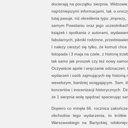
docierają na początku sierpnia. Widzowie
najróżniejszymi informacjami, tak o uroczy
tutaj pasuje, niż określenia typu „imprezy
samym Powstaniu oraz jego uczestnikach. 
książek i spotkania z autorami, wydawani
fabularnych, pikniki rodzinne, przedstawien
I należy cieszyć się tylko, że komuś chce
listopada i 3 maja na czele, z historią trze
tak samo jak proszek czy też nowy samochó
Oczywiście apele i wręczanie odznaczeń, 
wydarzeń i osób zajmujących się historią
weselszym, bardziej wciągającym. Sam, do
koncertów i inscenizacji historycznych. 
że 1 sierpnia wolę spędzać spacerując s
Dopiero co minęła 66. rocznica zakończ
obchodów tego wydarzenia, to krótkie
Warszawskiego na Bartyckiej, odsłoni