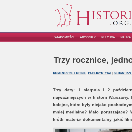
WIADOMOŚCI
ARTYKUŁY
KULTURA
NAUKA
Trzy rocznice, jedn
KOMENTARZE I OPINIE
,
PUBLICYSTYKA
|
SEBASTIAN 
Trzy daty: 1 sierpnia i 2 paździe
najważniejszych w historii Warszawy. D
kolejne, które były niejako pochodnymi
mniej medialne? Mało poruszające? W
krótki materiał dokumentalny, jakiś film