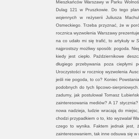
Mieszkańców Warszawy w Parku Wolnoś
Dulag 121 w Pruszkowie. Do tego pla
wojennych
w reżyserii Juliusza Machul
Osmeckiego. Trzeba przyznać, że w poró
rocznica wyzwolenia Warszawy prezentuje s
na co udało mi się trafić, to artykuły w
S
najprostszy możliwy sposób: pogoda. Niep
kiedy jest ciepło. Październikowe desz
długiego przebywania poza ciepłymi p
Uroczystości w rocznicę wyzwolenia Ausch
jeśli nie pogoda, to co? Koniec Powstani
podobnych do tych lipcowo-sierpniowych. 
zadumy, jak postulował Tomasz Łubieński
zainteresowania mediów? A 17 stycznia?
nowa nadzieja, ludzie wracają do miejsc,
chodzi przypadkiem o to, kto wyzwalał W
czego to wynika. Faktem jednak jest, 
zainteresowaniem, tak inne odsuwa się w 