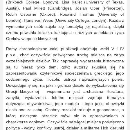
(Brikbeck College, Londyn), Lisa Kallet (University of Texas,
Austin), Paul Millett (Cambridge), Josiah Ober (Princeton),
Robin Osborne (Oxford), Rosalind Thomas (University of
London), Hans van Wees (University College, Londyn). Każda z
wymienionych osób zajęła się tematyką jej najbliższą, dzięki
czemu powstała książka traktująca o różnych aspektach życia
Greków w epoce klasycznej.
Ramy chronologiczne całej publikacji obejmują wieki V i IV
p.n.e., choć oczywiście poświęcono trochę miejsca na zarys
wcześniejszych dziejów. Tak naprawdę wydarzenia historyczne
są tu nieraz tylko tłem, gdyż autorzy skupiają się na
zaprezentowaniu czytelnikowi społeczeństwa greckiego, jego
codziennego życia, filozofii, ustroju najważniejszych poleis.
Dowiadujemy się, na jakim gruncie doszło do wykształcenia się
Grecji klasycznej - wspomniana jest archaiczna literatura,
zabytki, wydarzenia. Istotne miejsce zajmuje tematyka
dotycząca obywatelstwa, jego modelu i tego jakie obowiązki
niosło one za sobą. Osobny rozdział traktuje o gospodarce, o
której nieczęsto przecież mówi się w opracowaniach o
charakterze ogólnym. Oczywiście najwięcej miejsca poświęcono
polityce - wojny, konflikty, ustrój, działania militarne i ich kierunki