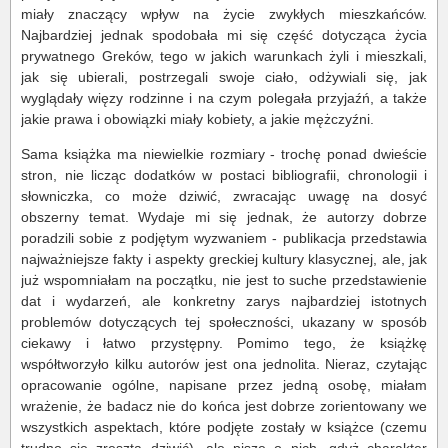
miały znaczący wpływ na życie zwykłych mieszkańców.
Najbardziej jednak spodobała mi się część dotycząca życia
prywatnego Greków, tego w jakich warunkach żyli i mieszkali,
jak się ubierali, postrzegali swoje ciało, odżywiali się, jak
wyglądały więzy rodzinne i na czym polegała przyjaźń, a także
jakie prawa i obowiązki miały kobiety, a jakie mężczyźni.
Sama książka ma niewielkie rozmiary - trochę ponad dwieście
stron, nie licząc dodatków w postaci bibliografii, chronologii i
słowniczka, co może dziwić, zwracając uwagę na dosyć
obszerny temat. Wydaje mi się jednak, że autorzy dobrze
poradzili sobie z podjętym wyzwaniem - publikacja przedstawia
najważniejsze fakty i aspekty greckiej kultury klasycznej, ale, jak
już wspomniałam na początku, nie jest to suche przedstawienie
dat i wydarzeń, ale konkretny zarys najbardziej istotnych
problemów dotyczących tej społeczności, ukazany w sposób
ciekawy i łatwo przystępny. Pomimo tego, że książkę
współtworzyło kilku autorów jest ona jednolita. Nieraz, czytając
opracowanie ogólne, napisane przez jedną osobę, miałam
wrażenie, że badacz nie do końca jest dobrze zorientowany we
wszystkich aspektach, które podjęte zostały w książce (czemu