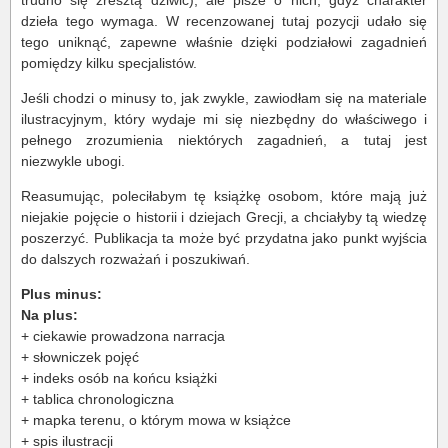
trudno się zresztą dziwić), ale pisze o nich, gdyż charakter
dzieła tego wymaga. W recenzowanej tutaj pozycji udało się
tego uniknąć, zapewne właśnie dzięki podziałowi zagadnień
pomiędzy kilku specjalistów.
Jeśli chodzi o minusy to, jak zwykle, zawiodłam się na materiale
ilustracyjnym, który wydaje mi się niezbędny do właściwego i
pełnego zrozumienia niektórych zagadnień, a tutaj jest
niezwykle ubogi.
Reasumując, poleciłabym tę książkę osobom, które mają już
niejakie pojęcie o historii i dziejach Grecji, a chciałyby tą wiedzę
poszerzyć. Publikacja ta może być przydatna jako punkt wyjścia
do dalszych rozważań i poszukiwań.
Plus minus:
Na plus:
+ ciekawie prowadzona narracja
+ słowniczek pojęć
+ indeks osób na końcu książki
+ tablica chronologiczna
+ mapka terenu, o którym mowa w książce
+ spis ilustracji