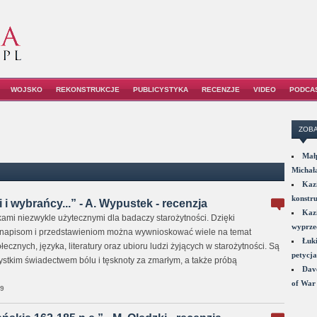
WOJSKO
REKONSTRUKCJE
PUBLICYSTYKA
RECENZJE
VIDEO
PODCA
ZOBA
Małp
Michał
Kazi
konstru
i wybrańcy...” - A. Wypustek - recenzja
Kazi
kami niezwykle użytecznymi dla badaczy starożytności. Dzięki
wyprzed
napisom i przedstawieniom można wywnioskować wiele na temat
Łuki
ecznych, języka, literatury oraz ubioru ludzi żyjących w starożytności. Są
petycja
stkim świadectwem bólu i tęsknoty za zmarłym, a także próbą
Dave
of War 
09