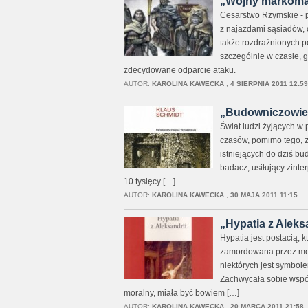
„Wojny markomańs
Cesarstwo Rzymskie - p
z najazdami sąsiadów, 
także rozdrażnionych p
szczególnie w czasie, 
zdecydowane odparcie ataku.
AUTOR:
KAROLINA KAWECKA
,
4 SIERPNIA 2011 12:59
„Budowniczowie p
Świat ludzi żyjących w 
czasów, pomimo tego, ż
istniejących do dziś bu
badacz, usiłujący zint
10 tysięcy […]
AUTOR:
KAROLINA KAWECKA
,
30 MAJA 2011 11:15
„Hypatia z Aleksa
Hypatia jest postacią, 
zamordowana przez motło
niektórych jest symbole
Zachwycała sobie współc
moralny, miała być bowiem […]
AUTOR:
KAROLINA KAWECKA
,
20 MARCA 2011 21:58