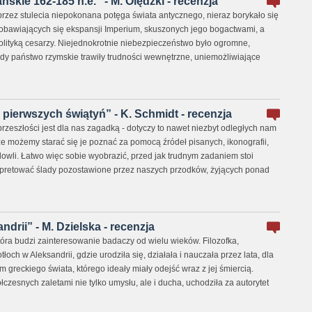
kie 162-185 n.e.” - M. Olędzki - recenzja
rzez stulecia niepokonana potęga świata antycznego, nieraz borykało się
obawiających się ekspansji Imperium, skuszonych jego bogactwami, a
olityką cesarzy. Niejednokrotnie niebezpieczeństwo było ogromne,
gdy państwo rzymskie trawiły trudności wewnętrzne, uniemożliwiające
ierwszych świątyń” - K. Schmidt - recenzja
przeszłości jest dla nas zagadką - dotyczy to nawet niezbyt odległych nam
e możemy starać się je poznać za pomocą źródeł pisanych, ikonografii,
dowli. Łatwo więc sobie wyobrazić, przed jak trudnym zadaniem stoi
erpretować ślady pozostawione przez naszych przodków, żyjących ponad
ndrii” - M. Dzielska - recenzja
która budzi zainteresowanie badaczy od wielu wieków. Filozofka,
ch w Aleksandrii, gdzie urodziła się, działała i nauczała przez lata, dla
m greckiego świata, którego ideały miały odejść wraz z jej śmiercią.
zesnych zaletami nie tylko umysłu, ale i ducha, uchodziła za autorytet