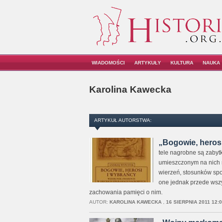
WIADOMOŚCI
ARTYKUŁY
KULTURA
NAUKA
Karolina Kawecka
ARTYKUŁ AUTORSTWA:
„Bogowie, herosi 
tele nagrobne są zabyt
umieszczonym na nich 
wierzeń, stosunków społ
one jednak przede wszy
zachowania pamięci o nim.
AUTOR:
KAROLINA KAWECKA
,
16 SIERPNIA 2011 12: