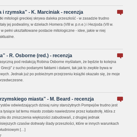
 i rzymska” - K. Marciniak - recenzja
i mitologii greckiej skrywa daleka przeszłość - w zasadzie trudno
ły jej podwaliny, w dziełach Homera (VIII w. p.n.e.) i Hezjoda (VII w.
ż w pełni ukształtowane postacie mitologiczne - idee, jakie w niej
aktualne.
” - R. Osborne (red.) - recenzja
klasyczną pod redakcją Robina Osborne myślałam, że będzie to kolejna
a Grecji” z sucho podanymi faktami i datami, tak jak to zwykle bywa w
ych. Jednak już po pobieżnym przejrzeniu książki okazało się, że moje
przedwczesne.
rzymskiego miasta” - M. Beard - recenzja
stów odwiedzających dzisiaj ruiny starożytnych Pompejów trudno jest
a tysiące lat temu miasto zostało nawiedzone przez katastrofę, która z
ziła do zniszczenia większości zabudowań, z drugiej jednak
siejszych czasów dotrwały ślady przeszłości, które w innych warunkach
południowym […]
7