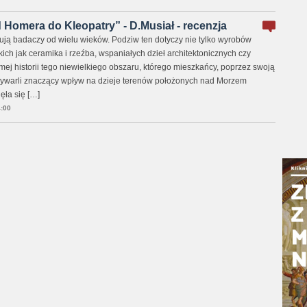
d Homera do Kleopatry” - D.Musiał - recenzja
nują badaczy od wielu wieków. Podziw ten dotyczy nie tylko wyrobów
kich jak ceramika i rzeźba, wspaniałych dzieł architektonicznych czy
samej historii tego niewielkiego obszaru, którego mieszkańcy, poprzez swoją
wywarli znaczący wpływ na dzieje terenów położonych nad Morzem
ęła się […]
:00