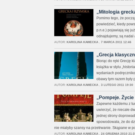
„Mitologia grecka
Pomimo tego, że początk
powiedzieć, kiedy powsta
p.n.e.) pojawiają się ju
odnajdujemy, są nadal 
AUTOR:
KAROLINA KAWECKA
,
7 MARCA 2011 12:46
„Grecja klasyczna
Biorąc do ręki Grecję 
książka w stylu „histori
wydaniach podręcznikow
obawy tym razem były 
AUTOR:
KAROLINA KAWECKA
,
3 LUTEGO 2011 19:30
„Pompeje. Życie 
Zapewne każdemu z tury
uwierzyć, że niecałe dw
jednej strony doprowad
spowodowała, że do dzi
nie miałyby szansy na przetrwanie. Skąpane w 
AUTOR:
KAROLINA KAWECKA
,
24 GRUDNIA 2010 21:3