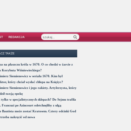
ST
REDAKCJA
CZ TAKŻE
a na płaszczu króla w 1670. O co chodzi w żarcie z
a Korybuta Wiśniowieckiego?
mierz Siemienowicz w serialu 1670. Kim był
ktor, który chciał wysłać chłopa na Księżyc?
mierz Siemienowicz i jego rakiety. Artylerzysta, który
ził swoją epokę
 tylko w specjalistycznych sklepach? Do Sejmu trafiła
. Francuzi po Azincourt odetchnęliby z ulgą
 Bautista może zostać Kratosem. Cztery odcinki God
trzeba nakręcić od nowa