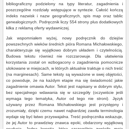
bibliograficzny podzielony na typy literatur, zagadnienia i
poszczególne rozdziały wstępujące w syntezie. Całość kończą
indeks nazwisk i nazw geograficznych, spis map oraz tablic
genealogicznych. Podręcznik liczy 554 strony plus dodatkowych
kilka z reklamą oferty wydawniczej.
Jak wspomniałem wyżej, nowy podręcznik do dziejów
powszechnych wieków średnich pióra Romana Michałowskiego,
charakteryzuje się wyjątkowo dobrym układem i czytelnością.
Budowa tekstu również nie rozczarowuje. Dla ułatwienia
korzystania został on wzbogacony o zagadnienia pomocnicze
ulokowane w miejscach, w których aktualnie traktuje o nich treść
(na marginesach). Same teksty są wyważone w swej objętości,
co powoduje, że na każdym etapie ma się świadomość jakie
zagadnienie omawia Autor. Tekst jest napisany w dobrym stylu,
bez specjalnego wdawania się w szczegóły (oczywiście jeśli
wymaga tego tematyka, Autor od tego nie stroni). Język
używany przez Romana Michałowskiego jest przystępny i
zrozumiały, dzięki czemu nawet najbardziej zawiła terminologia
wydaje się być łatwo przyswajalna. Treść podręcznika wskazuje,
że jej Autor to prawdziwy znawca epoki, obdarzony wyjątkową
erudycją. Jedna kwestia, która szczególnie zwróciła moją