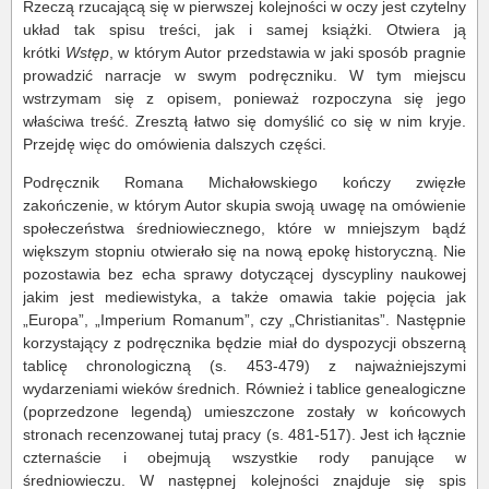
Rzeczą rzucającą się w pierwszej kolejności w oczy jest czytelny
układ tak spisu treści, jak i samej książki. Otwiera ją
krótki
Wstęp
, w którym Autor przedstawia w jaki sposób pragnie
prowadzić narracje w swym podręczniku. W tym miejscu
wstrzymam się z opisem, ponieważ rozpoczyna się jego
właściwa treść. Zresztą łatwo się domyślić co się w nim kryje.
Przejdę więc do omówienia dalszych części.
Podręcznik Romana Michałowskiego kończy zwięzłe
zakończenie, w którym Autor skupia swoją uwagę na omówienie
społeczeństwa średniowiecznego, które w mniejszym bądź
większym stopniu otwierało się na nową epokę historyczną. Nie
pozostawia bez echa sprawy dotyczącej dyscypliny naukowej
jakim jest mediewistyka, a także omawia takie pojęcia jak
„Europa”, „Imperium Romanum”, czy „Christianitas”. Następnie
korzystający z podręcznika będzie miał do dyspozycji obszerną
tablicę chronologiczną (s. 453-479) z najważniejszymi
wydarzeniami wieków średnich. Również i tablice genealogiczne
(poprzedzone legendą) umieszczone zostały w końcowych
stronach recenzowanej tutaj pracy (s. 481-517). Jest ich łącznie
czternaście i obejmują wszystkie rody panujące w
średniowieczu. W następnej kolejności znajduje się spis