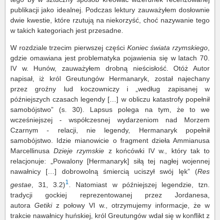
publikacji jako idealnej. Podczas lektury zauważyłem dosłownie
dwie kwestie, które rzutują na niekorzyść, choć nazywanie tego
w takich kategoriach jest przesadne.
W rozdziale trzecim pierwszej części
Koniec świata rzymskiego
,
gdzie omawiana jest problematyka pojawienia się w latach 70.
IV w. Hunów, zauważyłem drobną nieścisłość. Otóż Autor
napisał, iż król Greutungów Hermanaryk, został najechany
przez groźny lud koczowniczy i „według zapisanej w
późniejszych czasach legendy […] w obliczu katastrofy popełnił
samobójstwo” (s. 30). Lapsus polega na tym, że to we
wcześniejszej - współczesnej wydarzeniom nad Morzem
Czarnym - relacji, nie legendy, Hermanaryk popełnił
samobójstwo. Idzie mianowicie o fragment dzieła Ammianusa
Marcellinusa
Dzieje rzymskie
z końcówki IV w., który tak to
relacjonuje: „Powalony [Hermanaryk] siłą tej nagłej wojennej
nawałnicy […] dobrowolną śmiercią uciszył swój lęk” (
Res
1
gestae
, 31, 3.2)
. Natomiast w późniejszej legendzie, tzn.
tradycji gockiej reprezentowanej przez Jordanesa,
autora
Getiki
z połowy VI w., otrzymujemy informacje, że w
trakcie nawałnicy huńskiej, król Greutungów wdał się w konflikt z