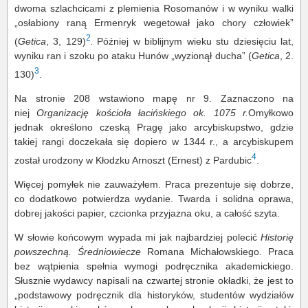
dwoma szlachcicami z plemienia Rosomanów i w wyniku walki
„osłabiony raną Ermenryk wegetował jako chory człowiek”
2
(
Getica
, 3, 129)
Później w biblijnym wieku stu dziesięciu lat,
.
wyniku ran i szoku po ataku Hunów „wyzionął ducha” (
Getica
, 2.
3
130)
.
Na stronie 208 wstawiono mapę nr 9. Zaznaczono na
niej
Organizację kościoła łacińskiego ok. 1075 r.
Omyłkowo
jednak określono czeską Pragę jako arcybiskupstwo, gdzie
takiej rangi doczekała się dopiero w 1344 r., a arcybiskupem
4
został urodzony w Kłodzku Arnoszt (Ernest) z Pardubic
.
Więcej pomyłek nie zauważyłem. Praca prezentuje się dobrze,
co dodatkowo potwierdza wydanie. Twarda i solidna oprawa,
dobrej jakości papier, czcionka przyjazna oku, a całość szyta.
W słowie końcowym wypada mi jak najbardziej polecić
Historię
powszechną. Średniowiecze
Romana Michałowskiego. Praca
bez wątpienia spełnia wymogi podręcznika akademickiego.
Słusznie wydawcy napisali na czwartej stronie okładki, że jest to
„podstawowy podręcznik dla historyków, studentów wydziałów