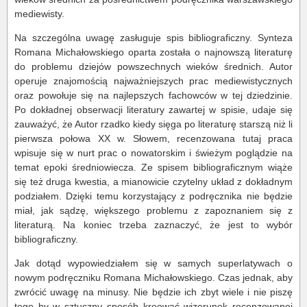
mediewisty.
Na szczególna uwagę zasługuje spis bibliograficzny. Synteza
Romana Michałowskiego oparta została o najnowszą literaturę
do problemu dziejów powszechnych wieków średnich. Autor
operuje znajomością najważniejszych prac mediewistycznych
oraz powołuje się na najlepszych fachowców w tej dziedzinie.
Po dokładnej obserwacji literatury zawartej w spisie, udaje się
zauważyć, że Autor rzadko kiedy sięga po literaturę starszą niż li
pierwsza połowa XX w. Słowem, recenzowana tutaj praca
wpisuje się w nurt prac o nowatorskim i świeżym poglądzie na
temat epoki średniowiecza. Ze spisem bibliograficznym wiąże
się też druga kwestia, a mianowicie czytelny układ z dokładnym
podziałem. Dzięki temu korzystający z podręcznika nie będzie
miał, jak sądzę, większego problemu z zapoznaniem się z
literaturą. Na koniec trzeba zaznaczyć, że jest to wybór
bibliograficzny.
Jak dotąd wypowiedziałem się w samych superlatywach o
nowym podręczniku Romana Michałowskiego. Czas jednak, aby
zwrócić uwagę na minusy. Nie będzie ich zbyt wiele i nie piszę
tego by w sztuczny sposób kreować wizerunek recenzowanej