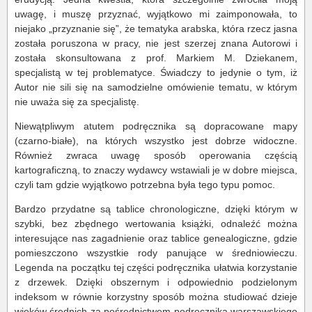
uwagę, i muszę przyznać, wyjątkowo mi zaimponowała, to
niejako „przyznanie się”, że tematyka arabska, która rzecz jasna
została poruszona w pracy, nie jest szerzej znana Autorowi i
została skonsultowana z prof. Markiem M. Dziekanem,
specjalistą w tej problematyce. Świadczy to jedynie o tym, iż
Autor nie sili się na samodzielne omówienie tematu, w którym
nie uważa się za specjalistę.
Niewątpliwym atutem podręcznika są dopracowane mapy
(czarno-białe), na których wszystko jest dobrze widoczne.
Również zwraca uwagę sposób operowania częścią
kartograficzną, to znaczy wydawcy wstawiali je w dobre miejsca,
czyli tam gdzie wyjątkowo potrzebna była tego typu pomoc.
Bardzo przydatne są tablice chronologiczne, dzięki którym w
szybki, bez zbędnego wertowania książki, odnaleźć można
interesujące nas zagadnienie oraz tablice genealogiczne, gdzie
pomieszczono wszystkie rody panujące w średniowieczu.
Legenda na początku tej części podręcznika ułatwia korzystanie
z drzewek. Dzięki obszernym i odpowiednio podzielonym
indeksom w równie korzystny sposób można studiować dzieje
wieków średnich za pośrednictwem podręcznika warszawskiego