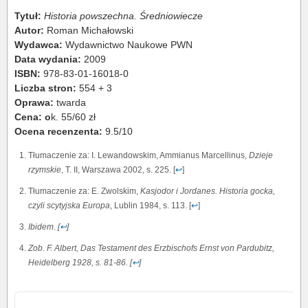
Tytuł:
Historia powszechna. Średniowiecze
Autor:
Roman Michałowski
Wydawca:
Wydawnictwo Naukowe PWN
Data wydania:
2009
ISBN:
978-83-01-16018-0
Liczba stron:
554 + 3
Oprawa:
twarda
Cena: o
k. 55/60 zł
Ocena recenzenta:
9.5/10
Tłumaczenie za: I. Lewandowskim, Ammianus Marcellinus,
Dzieje
rzymskie
, T. II, Warszawa 2002, s. 225. [
↩
]
Tłumaczenie za: E. Zwolskim,
Kasjodor i Jordanes. Historia gocka,
czyli scytyjska Europa
, Lublin 1984, s. 113. [
↩
]
Ibidem
.
[
↩
]
Zob. F. Albert,
Das Testament des Erzbischofs Ernst von Pardubitz
,
Heidelberg 1928, s. 81-86. [
↩
]