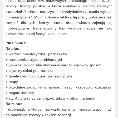
historii oraz kierunków pokrewnych: archeologii, historii sztuki,
teologii, filologii polskiej, a także ambitnych uczniów starszych
klas szkół średnich, nauczycieli i kandydatów na studia wyższe
humanistyczne”. Moim zdaniem lektura tej pracy wskazana jest
również dla tych, którzy historią średniowiecza zajmują się
hobbystycznie. Recenzowany tom wybitnie nadaje się jako
przewodnik po tej fascynującej epoce.
Plus minus:
Na plus:
+ wartość merytoryczna i poznawcza
+ nowatorskie ujęcie problematyki
+ „świeża” bibliografia ułożona w bardzo klarowny sposób
+ czytelny układ podręcznika
+ tabele chronologiczne i genealogiczne
+ mapy
+ przydatne zagadnienia na marginesach każdego z rozdziałów
+ bogate indeksy
+ styl Autora (przyjazny język, teksty krótkie i na temat)
Na minus:
- drobnostki, o których nie warto już w tym miejscu wspominać,
bo omówione zostały w tekście recenzji