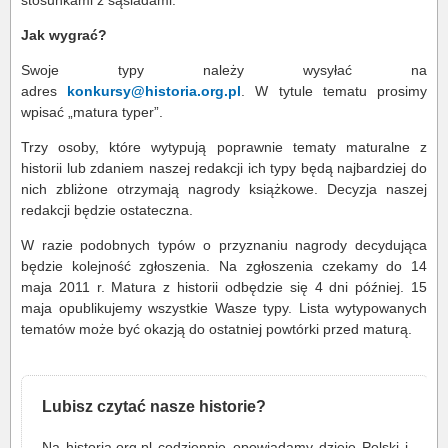
stosunkami z sąsiadami.
Jak wygrać?
Swoje typy należy wysyłać na
adres
konkursy@historia.org.pl
. W tytule tematu prosimy
wpisać „matura typer”.
Trzy osoby, które wytypują poprawnie tematy maturalne z
historii lub zdaniem naszej redakcji ich typy będą najbardziej do
nich zbliżone otrzymają nagrody książkowe. Decyzja naszej
redakcji będzie ostateczna.
W razie podobnych typów o przyznaniu nagrody decydująca
będzie kolejność zgłoszenia. Na zgłoszenia czekamy do 14
maja 2011 r. Matura z historii odbędzie się 4 dni później. 15
maja opublikujemy wszystkie Wasze typy. Lista wytypowanych
tematów może być okazją do ostatniej powtórki przed maturą.
Lubisz czytać nasze historie?
Na historia.org.pl codziennie opowiadamy dzieje Polski i