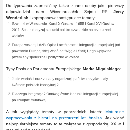
Do typowania zaprosiliśmy także znane osoby jako pierwszy
odpowiedział nam Wicemarszałek Sejmu RP
Jerzy
Wenderlich
i zaproponował następujące tematy:
Szwedzi w Warszawie: Karol X Gustaw - 1655 i Karol XVI Gustaw
2011. Scharakteryzuj stosunki polsko-szwedzkie na przestrzeni
wieków.
Europa wczoraj i dziś. Opisz i oceń proces integracji europejskiej (od
powstania Europejskiej Wspólnot Węgla i Stali) i jego wpływ na
przemiany społeczne i polityczne w Polsce.
Typy Posła do Parlamentu Europejskiego
Marka Migalskiego
:
Jakie wartości oraz zasady organizacji państwa przyświecały
twórcom polskich konstytucji?
Dlaczego integracja? Omów główne kierunki integracji europejskiej
po II wojnie światowej.
A tak wyglądały tematy w poprzednich latach:
Maturalne
wypracowania z historii na przestrzeni lat. Analiza
. Jak widać
najpopularniejsze tematy to te związane z gospodarką, XX w. i