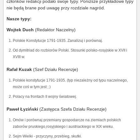
członków redakcji podało swoje typy. Poniższe przykładowe typy
nie będą brane pod uwagę przy rozdziale nagród.
Nasze typy:
Wojtek Duch
(Redaktor Naczelny)
Polskie Konstytucje 1791-1935. Zanalizuj i porównaj.
Od dymitriad do rozbiorów Polski. Stosunki polsko-rosyjskie w XVII i
XVIII w.
Rafał Kuzak
(Szef Działu Recenzje)
Polskie konstytucje 1791-1935. (typ niezależny od typu naczelnego,
może coś w tym jest ; )
Polacy na frontach II wojny światowej.
Paweł Łyziński
(Zastępca Szefa Działu Recenzje)
Omów i porównaj przemiany gospodarcze na ziemiach polskich
zaborów pruskiego,rosyjskiego i austriackiego w XIX wieku.
Sejm Wielki - przyczyny, przebieg, skutki.