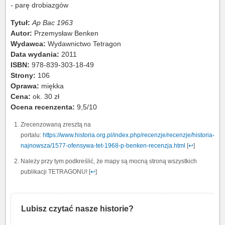
- parę drobiazgów
Tytuł:
Ap Bac 1963
Autor:
Przemysław Benken
Wydawca:
Wydawnictwo Tetragon
Data wydania:
2011
ISBN:
978-839-303-18-49
Strony:
106
Oprawa:
miękka
Cena:
ok. 30 zł
Ocena recenzenta:
9,5/10
Zrecenzowaną zresztą na
portalu:
https://www.historia.org.pl/index.php/recenzje/recenzje/historia-
najnowsza/1577-ofensywa-tet-1968-p-benken-recenzja.html
[
↩
]
Należy przy tym podkreślić, że mapy są mocną stroną wszystkich
publikacji TETRAGONU! [
↩
]
Lubisz czytać nasze historie?