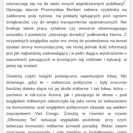
2
odznaczają się na tle wielu innych współczesnych publikacji
.
Opisując starcie Przemysław Benken zabiera czytelnika na
zabłocone pola ryżowe, na pokłady lądujących pod ogniem
śmigłowców, czy do wnętrz transporterów opancerzonych. Nie
brakuje także pracy sztabów czy wreszcie obserwującego
wszystko z powietrza „starszego doradcy” pułkownika Vanna. Z
oczywistych względów autor ma mniej do powiedzenia na temat
działań strony komunistycznej, nie mniej jednak ilość informacji
jest jak najbardziej zadowalająca i w pełni dająca wyobrażenie o
warunkach panujących w broniącym się oddziale i sytuacji, w
jakiej się znalazł.
Ostatnią część książki poświęcono reperkusjom bitwy. Nic
dziwnego, gdyż te – zwłaszcza polityczne – były znacznie
bardziej daleko idące niż jej skutki militarne. I tak bitwa, która –
zarówno w odczuciu Autora, jak i piszącego te słowa – pod
względem militarnym zakończyła się jako remis ze wskazaniem
na komunistów, pod względem politycznym okazała się wielkim
zwycięstwem Viet Congu. Zresztą w również w czasie
„Ofensywy Tet” sytuacja wyglądała podobnie, przy czym
wówczas komuniści militarnie ponieśli porażkę. Widać zatem
znaczenie propagandy i rolę mediów w kształtowaniu opinii