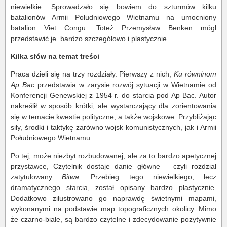
niewielkie. Sprowadzało się bowiem do szturmów kilku
batalionów Armii Południowego Wietnamu na umocniony
batalion Viet Congu. Toteż Przemysław Benken mógł
przedstawić je bardzo szczegółowo i plastycznie.
Kilka słów na temat treści
Praca dzieli się na trzy rozdziały. Pierwszy z nich,
Ku równinom
Ap Bac
przedstawia w zarysie rozwój sytuacji w Wietnamie od
Konferencji Genewskiej z 1954 r. do starcia pod Ap Bac. Autor
nakreślił w sposób krótki, ale wystarczający dla zorientowania
się w temacie kwestie polityczne, a także wojskowe. Przybliżając
siły, środki i taktykę zarówno wojsk komunistycznych, jak i Armii
Południowego Wietnamu.
Po tej, może niezbyt rozbudowanej, ale za to bardzo apetycznej
przystawce, Czytelnik dostaje danie główne – czyli rozdział
zatytułowany
Bitwa
. Przebieg tego niewielkiego, lecz
dramatycznego starcia, został opisany bardzo plastycznie.
Dodatkowo zilustrowano go naprawdę świetnymi mapami,
wykonanymi na podstawie map topograficznych okolicy. Mimo
że czarno-białe, są bardzo czytelne i zdecydowanie pozytywnie