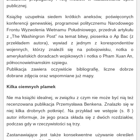
publicznej.
Książkę uzupełnia siedem krótkich aneksów, poświęconych
konferencji genewskiej, programowi politycznemu Narodowego
Frontu Wyzwolenia Wietnamu Południowego, przedruk artykułu
z „The Washingron Post” na temat bitwy, piosenka o Ap Bac (z
przekładem autora), wywiad z jednym z korespondentów
wojennych, którzy znaleźli się na pobojowisku, notka o
amerykańskich doradcach wojskowych i notka o Pham Xuan An,
północnowietnamskim szpiegu.
Publikacja zawiera oczywiście bibliografię, liczne dobrze
dobrane zdjęcia oraz wspomniane już mapy.
Kilka ciemnych plamek
Nie ma książki idealnej, w związku z czym nie może być nią też
recenzowana publikacja Przemysława Benkena. Znalazło się w
niej kilka drobnych potknięć. Na przykład we wstępie (s. 8 )
autor informuje, że jego praca składa się z dwóch rozdziałów,
podczas gdy w rzeczywistości są trzy.
Zastanawiające jest także konsekwentne używanie określeń