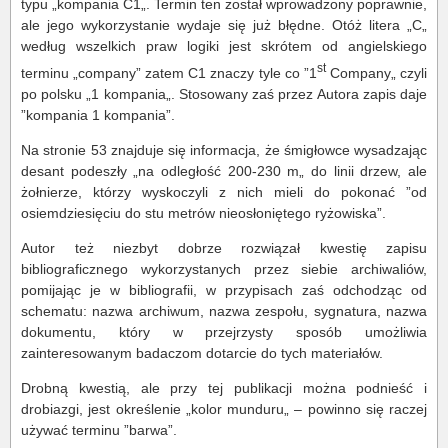
typu „kompania C1„. Termin ten został wprowadzony poprawnie,
ale jego wykorzystanie wydaje się już błędne. Otóż litera „C„
według wszelkich praw logiki jest skrótem od angielskiego
st
terminu „company” zatem C1 znaczy tyle co ”1
Company„ czyli
po polsku „1 kompania„. Stosowany zaś przez Autora zapis daje
”kompania 1 kompania”.
Na stronie 53 znajduje się informacja, że śmigłowce wysadzając
desant podeszły „na odległość 200-230 m„ do linii drzew, ale
żołnierze, którzy wyskoczyli z nich mieli do pokonać ”od
osiemdziesięciu do stu metrów nieosłoniętego ryżowiska”.
Autor też niezbyt dobrze rozwiązał kwestię zapisu
bibliograficznego wykorzystanych przez siebie archiwaliów,
pomijając je w bibliografii, w przypisach zaś odchodząc od
schematu: nazwa archiwum, nazwa zespołu, sygnatura, nazwa
dokumentu, który w przejrzysty sposób umożliwia
zainteresowanym badaczom dotarcie do tych materiałów.
Drobną kwestią, ale przy tej publikacji można podnieść i
drobiazgi, jest określenie „kolor munduru„ – powinno się raczej
używać terminu ”barwa”.