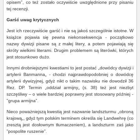
opisem”, co też zostało oczywiście uwzględnione przy pisaniu
tej recenzji.
Garść uwag krytycznych
Jest ich rzeczywiście garść i nie są jakoś szczególnie istotne. W
książce pojawia się pewna niekonsekwencja - początkowo
nazwy dywizji pisane są z małej litery, a potem pojawiają się
skróty wielkimi literami. Drugim problemem są literówki, których
jest stosunkowo dużo.
Innymi drobniejszymi kwestiami to jest postać „dowódcy dywizji i
artylerii Banmanna„ - chodzi najprawdopodobniej o dowódcę
artylerii dywizyjnej, gdyż nikt o takim nazwisku nie dowodził 36
Rez. DP. Termin „oddział armijny„ (s. 38) też jest niezbyt
szczęśliwy – o wiele bardziej poprawny jest stosowany później -
”grupa armijna”.
Nieco poważniejszą kwestią jest nazwanie landszturmu „obroną
krajową„, gdyż tym polskim terminem określa się Landwehrę (co
zresztą jest dosłownym tłumaczeniem), a landszturm zaś jako
”pospolite ruszenie”.