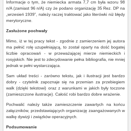
Informacje o tym, że niemiecka armata 7,7 cm była wzoru 98
n/A (zamiast 96 n/A) czy że podano organizację 35 Rez. DP na
„wrzesień 1939”, należy raczej traktować jako literówki niż błędy
merytoryczne.
Zasłużone pochwały
Mimo, iż w tej pracy tekst - zgodnie z zamierzeniem jej autora
ma pełnić rolę uzupełniającą, to został oparty na dość bogatej
liczbie opracowań - w przeważającej mierze niemieckich i
rosyjskich. Nie jest to zdecydowanie pełna bibliografia, nie mniej
jednak w pełni wystarczająca.
Sam układ treści - zarówno tekstu, jak i ilustracji jest bardzo
dobry - czytelnik zapoznaje się na przemian za przebiegiem
walk (dzięki tekstowi) oraz z warunkami w jakich były toczone
(zamieszczone ilustracje). Całość robi bardzo dobre wrażenie.
Pochwalić należy także zamieszczenie zawartych na końcu
załączników, przedstawiających organizację zaangażowanych w
walkę dywizji i związków operacyjnych.
Podsumowanie