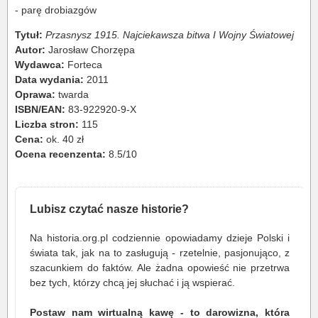
- parę drobiazgów
Tytuł:
Przasnysz 1915. Najciekawsza bitwa I Wojny Światowej
Autor:
Jarosław Chorzępa
Wydawca:
Forteca
Data wydania:
2011
Oprawa:
twarda
ISBN/EAN:
83-922920-9-X
Liczba stron:
115
Cena:
ok. 40 zł
Ocena recenzenta:
8.5/10
Lubisz czytać nasze historie?
Na historia.org.pl codziennie opowiadamy dzieje Polski i
świata tak, jak na to zasługują - rzetelnie, pasjonująco, z
szacunkiem do faktów. Ale żadna opowieść nie przetrwa
bez tych, którzy chcą jej słuchać i ją wspierać.
Postaw nam wirtualną kawę - to darowizna, która