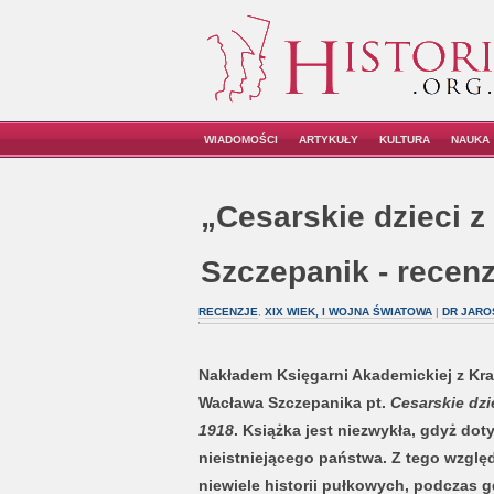
WIADOMOŚCI
ARTYKUŁY
KULTURA
NAUKA
„Cesarskie dzieci z 
Szczepanik - recenz
RECENZJE
,
XIX WIEK, I WOJNA ŚWIATOWA
|
DR JARO
Nakładem Księgarni Akademickiej z Krak
Wacława Szczepanika pt.
Cesarskie dzi
1918
. Książka jest niezwykła, gdyż doty
nieistniejącego państwa. Z tego względ
niewiele historii pułkowych, podczas