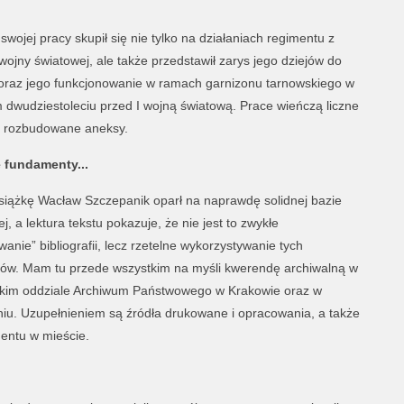
swojej pracy skupił się nie tylko na działaniach regimentu z
wojny światowej, ale także przedstawił zarys jego dziejów do
 oraz jego funkcjonowanie w ramach garnizonu tarnowskiego w
m dwudziestoleciu przed I wojną światową. Prace wieńczą liczne
o rozbudowane aneksy.
 fundamenty...
siążkę Wacław Szczepanik oparł na naprawdę solidnej bazie
j, a lektura tekstu pokazuje, że nie jest to zwykłe
nie” bibliografii, lecz rzetelne wykorzystywanie tych
łów. Mam tu przede wszystkim na myśli kwerendę archiwalną w
kim oddziale Archiwum Państwowego w Krakowie oraz w
iu. Uzupełnieniem są źródła drukowane i opracowania, a także
mentu w mieście.