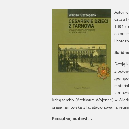
Autor w 
czasu I 
1894 r.
ostatni
i bardz
Solidne
Swoją k
źródłowe
„pompowa
materia
tarnows
Kriegsarchiv (Archiwum Wojenne) w Wiedn
prasa tarnowska z lat stacjonowania regi
Porządnej budowli...