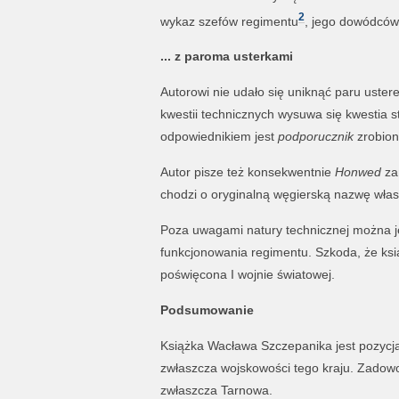
2
wykaz szefów regimentu
, jego dowódców 
... z paroma usterkami
Autorowi nie udało się uniknąć paru ustere
kwestii technicznych wysuwa się kwestia 
odpowiednikiem jest
podporucznik
zrobion
Autor pisze też konsekwentnie
Honwed
za
chodzi o oryginalną węgierską nazwę włas
Poza uwagami natury technicznej można j
funkcjonowania regimentu. Szkoda, że ksi
poświęcona I wojnie światowej.
Podsumowanie
Książka Wacława Szczepanika jest pozycją
zwłaszcza wojskowości tego kraju. Zadowole
zwłaszcza Tarnowa.