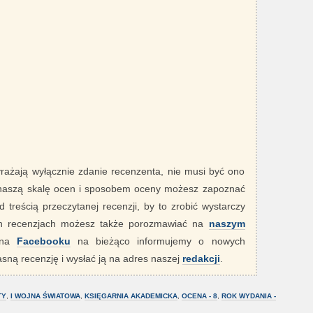
yrażają wyłącznie zdanie recenzenta, nie musi być ono
 naszą skalę ocen i sposobem oceny możesz zapoznać
 treścią przeczytanej recenzji, by to zrobić wystarczy
ych recenzjach możesz także porozmawiać na
naszym
" na
Facebooku
na bieżąco informujemy o nowych
sną recenzję i wysłać ją na adres naszej
redakcji
.
TY
,
I WOJNA ŚWIATOWA
,
KSIĘGARNIA AKADEMICKA
,
OCENA - 8
,
ROK WYDANIA -