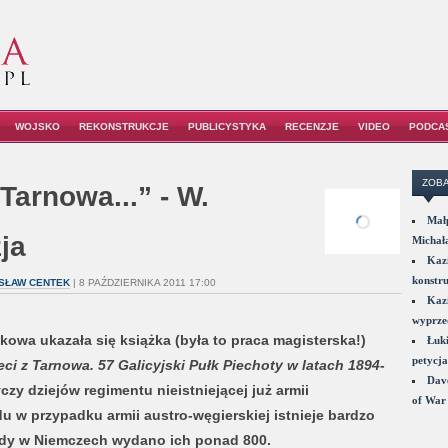
WOJSKO
REKONSTRUKCJE
PUBLICYSTYKA
RECENZJE
VIDEO
PODCA
ZOBA
Tarnowa...” - W.
Małp
ja
Michał
Kazi
konstru
SŁAW CENTEK
| 8 PAŹDZIERNIKA 2011 17:00
Kazi
wyprzed
owa ukazała się książka (była to praca magisterska!)
Łuki
petycja
eci z Tarnowa. 57 Galicyjski Pułk Piechoty w latach 1894-
Dave
czy dziejów regimentu nieistniejącej już armii
of War 
u w przypadku armii austro-węgierskiej istnieje bardzo
 gdy w Niemczech wydano ich ponad 800.