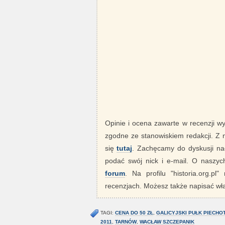
Opinie i ocena zawarte w recenzji w
zgodne ze stanowiskiem redakcji. Z
się
tutaj
. Zachęcamy do dyskusji nad
podać swój nick i e-mail. O nasz
forum
. Na profilu "historia.org.pl
recenzjach. Możesz także napisać wła
TAGI:
CENA DO 50 ZŁ
,
GALICYJSKI PUŁK PIECHO
2011
,
TARNÓW
,
WACŁAW SZCZEPANIK