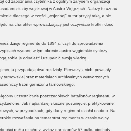
ł od zapoznania czytelnika z ogólnym zarysem organizacji
zasadami służby wojskowej w Austro-Węgrzech. Należy to uznać
mienie dlaczego w części „wojennej” autor przyjął taką, a nie
lędu na charakter wprowadzający jest oczywiście krótki i dość
ież dzieje regimentu do 1894 r., czyli do sprowadzenia
zypisach wydane w tym okresie austro-węgierskie syntezy
gą sobie je odnaleźć i uzupełnić swoją wiedzę.
gimentu przypadają dwa rozdziały. Pierwszy z nich, powstały
sy tarnowskiej oraz materiałach archiwalnych wytworzonych
zasadniczy trzon garnizonu tarnowskiego.
święcony uczestnictwie poszczególnych batalionów regimentu w
rzydzielone. Jak najbardziej słuszne posunięcie, praktykowane
ułkowych, w przypadkach, gdy dany regiment działał osobno. Na
zerokie rozważania na temat strat regimentu w czasie wojny.
zebności pułku piechoty, wykaz garnizonów 57 pułku piechoty,