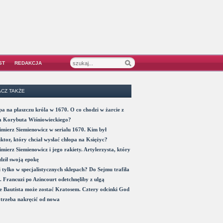
ST
REDAKCJA
CZ TAKŻE
a na płaszczu króla w 1670. O co chodzi w żarcie z
a Korybuta Wiśniowieckiego?
mierz Siemienowicz w serialu 1670. Kim był
ktor, który chciał wysłać chłopa na Księżyc?
mierz Siemienowicz i jego rakiety. Artylerzysta, który
ził swoją epokę
 tylko w specjalistycznych sklepach? Do Sejmu trafiła
. Francuzi po Azincourt odetchnęliby z ulgą
 Bautista może zostać Kratosem. Cztery odcinki God
trzeba nakręcić od nowa