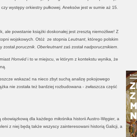
czy występy orkiestry pułkowej. Aneksów jest w sumie aż 15.
k, ale powstanie książki doskonałej jest zresztą niemożliwe! Z
stopni wojskowych. Otóż ze stopnia
Leutnant
, którego polskim
y został
porucznik
.
Oberleutnant
zaś został
nadporucznikiem
.
miast
Honvéd
i to w miejscu, w którym z kontekstu wynika, że
ną.
eszcze wskazać na nieco zbyt suchą analizę pokojowego
ążka nie została też bardziej rozbudowana - zwłaszcza część
 obowiązkową dla każdego miłośnika historii Austro-Węgier, a
ni z niej będą także wszyscy zainteresowani historią Galicji, a