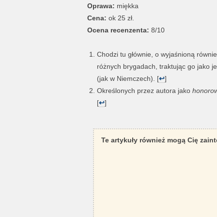
Oprawa:
miękka
Cena:
ok 25 zł.
Ocena recenzenta:
8/10
Chodzi tu głównie, o wyjaśnioną równi
różnych brygadach, traktując go jako je
(jak w Niemczech). [
↩
]
Określonych przez autora jako
honoro
[
↩
]
Te artykuły również mogą Cię zain