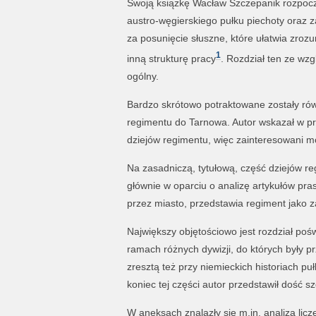
Swoją książkę Wacław Szczepanik rozpoczą
austro-węgierskiego pułku piechoty oraz 
za posunięcie słuszne, które ułatwia zrozu
1
inną strukturę pracy
. Rozdział ten ze wzg
ogólny.
Bardzo skrótowo potraktowane zostały równ
regimentu do Tarnowa. Autor wskazał w pr
dziejów regimentu, więc zainteresowani mo
Na zasadniczą, tytułową, część dziejów re
głównie w oparciu o analizę artykułów pra
przez miasto, przedstawia regiment jako 
Największy objętościowo jest rozdział po
ramach różnych dywizji, do których były p
zresztą też przy niemieckich historiach p
koniec tej części autor przedstawił dość s
W aneksach znalazły się m.in. analiza lic