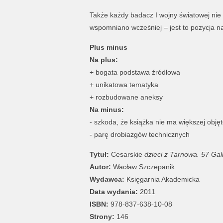
Także każdy badacz I wojny światowej nie m
wspomniano wcześniej – jest to pozycja 
Plus minus
Na plus:
+ bogata podstawa źródłowa
+ unikatowa tematyka
+ rozbudowane aneksy
Na minus:
- szkoda, że książka nie ma większej objęt
- parę drobiazgów technicznych
Tytuł:
Cesarskie
dzieci z Tarnowa. 57 Gal
Autor:
Wacław Szczepanik
Wydawca:
Księgarnia Akademicka
Data wydania:
2011
ISBN:
978-837-638-10-08
Strony:
146