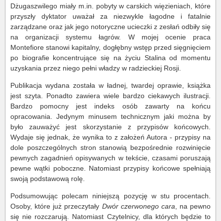
Dżugaszwilego miały m.in. pobyty w carskich więzieniach, które
przyszły dyktator uważał za niezwykle łagodne i fatalnie
zarządzane oraz jak jego notoryczne ucieczki z zesłań odbiły się
na organizacji systemu łagrów. W mojej ocenie praca
Montefiore stanowi kapitalny, dogłębny wstęp przed sięgnięciem
po biografie koncentrujące się na życiu Stalina od momentu
uzyskania przez niego pełni władzy w radzieckiej Rosji.
Publikacja wydana została w ładnej, twardej oprawie, książka
jest szyta. Ponadto zawiera wiele bardzo ciekawych ilustracji.
Bardzo pomocny jest indeks osób zawarty na końcu
opracowania. Jedynym minusem technicznym jaki można by
było zauważyć jest skorzystanie z przypisów końcowych.
Wydaje się jednak, że wynika to z założeń Autora - przypisy na
dole poszczególnych stron stanowią bezpośrednie rozwinięcie
pewnych zagadnień opisywanych w tekście, czasami poruszają
pewne wątki poboczne. Natomiast przypisy końcowe spełniają
swoją podstawową rolę.
Podsumowując polecam niniejszą pozycję w stu procentach.
Osoby, które już przeczytały
Dwór czerwonego cara
, na pewno
się nie rozczarują. Natomiast Czytelnicy, dla których będzie to