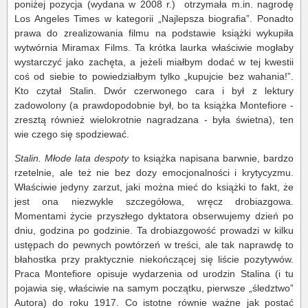
poniżej pozycja (wydana w 2008 r.) otrzymała m.in. nagrodę
Los Angeles Times w kategorii „Najlepsza biografia”. Ponadto
prawa do zrealizowania filmu na podstawie książki wykupiła
wytwórnia Miramax Films. Ta krótka laurka właściwie mogłaby
wystarczyć jako zachęta, a jeżeli miałbym dodać w tej kwestii
coś od siebie to powiedziałbym tylko „kupujcie bez wahania!”.
Kto czytał Stalin. Dwór czerwonego cara i był z lektury
zadowolony (a prawdopodobnie był, bo ta książka Montefiore -
zresztą również wielokrotnie nagradzana - była świetna), ten
wie czego się spodziewać.
Stalin. Młode lata despoty
to książka napisana barwnie, bardzo
rzetelnie, ale też nie bez dozy emocjonalności i krytycyzmu.
Właściwie jedyny zarzut, jaki można mieć do książki to fakt, że
jest ona niezwykle szczegółowa, wręcz drobiazgowa.
Momentami życie przyszłego dyktatora obserwujemy dzień po
dniu, godzina po godzinie. Ta drobiazgowość prowadzi w kilku
ustępach do pewnych powtórzeń w treści, ale tak naprawdę to
błahostka przy praktycznie niekończącej się liście pozytywów.
Praca Montefiore opisuje wydarzenia od urodzin Stalina (i tu
pojawia się, właściwie na samym początku, pierwsze „śledztwo”
Autora) do roku 1917. Co istotne równie ważne jak postać