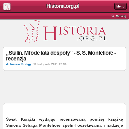
Historia.org.pl
Menu
Szukaj
„Stalin. Młode lata despoty” - S. S. Montefiore -
recenzja
dr Tomasz Szeląg
| 11 listopada 2011 12:34
Świat Książki wydając recenzowaną poniżej książkę
Simona Sebaga Montefiore spełnił oczekiwania i nadzieje