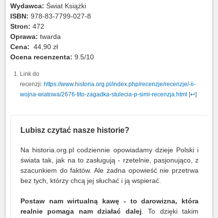
Wydawca:
Świat Książki
ISBN:
978-83-7799-027-8
Stron:
472
Oprawa:
twarda
Cena:
44,90 zł
Ocena recenzenta:
9.5/10
Link do
recenzji:
https://www.historia.org.pl/index.php/recenzje/recenzje/-ii-
wojna-wiatowa/2676-tito-zagadka-stulecia-p-simi-recenzja.html
[
↩
]
Lubisz czytać nasze historie?
Na historia.org.pl codziennie opowiadamy dzieje Polski i
świata tak, jak na to zasługują - rzetelnie, pasjonująco, z
szacunkiem do faktów. Ale żadna opowieść nie przetrwa
bez tych, którzy chcą jej słuchać i ją wspierać.
Postaw nam wirtualną kawę - to darowizna, która
realnie pomaga nam działać dalej
. To dzięki takim