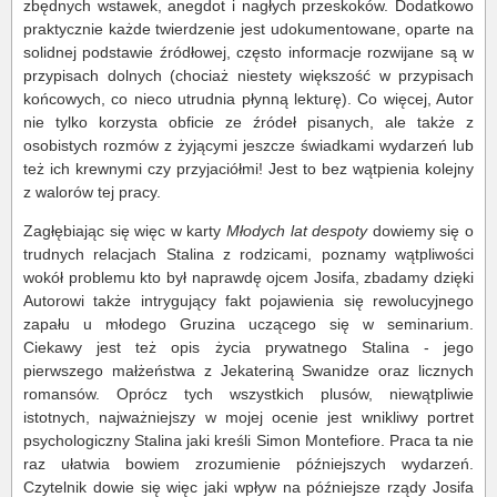
zbędnych wstawek, anegdot i nagłych przeskoków. Dodatkowo
praktycznie każde twierdzenie jest udokumentowane, oparte na
solidnej podstawie źródłowej, często informacje rozwijane są w
przypisach dolnych (chociaż niestety większość w przypisach
końcowych, co nieco utrudnia płynną lekturę). Co więcej, Autor
nie tylko korzysta obficie ze źródeł pisanych, ale także z
osobistych rozmów z żyjącymi jeszcze świadkami wydarzeń lub
też ich krewnymi czy przyjaciółmi! Jest to bez wątpienia kolejny
z walorów tej pracy.
Zagłębiając się więc w karty
Młodych lat despoty
dowiemy się o
trudnych relacjach Stalina z rodzicami, poznamy wątpliwości
wokół problemu kto był naprawdę ojcem Josifa, zbadamy dzięki
Autorowi także intrygujący fakt pojawienia się rewolucyjnego
zapału u młodego Gruzina uczącego się w seminarium.
Ciekawy jest też opis życia prywatnego Stalina - jego
pierwszego małżeństwa z Jekateriną Swanidze oraz licznych
romansów. Oprócz tych wszystkich plusów, niewątpliwie
istotnych, najważniejszy w mojej ocenie jest wnikliwy portret
psychologiczny Stalina jaki kreśli Simon Montefiore. Praca ta nie
raz ułatwia bowiem zrozumienie późniejszych wydarzeń.
Czytelnik dowie się więc jaki wpływ na późniejsze rządy Josifa