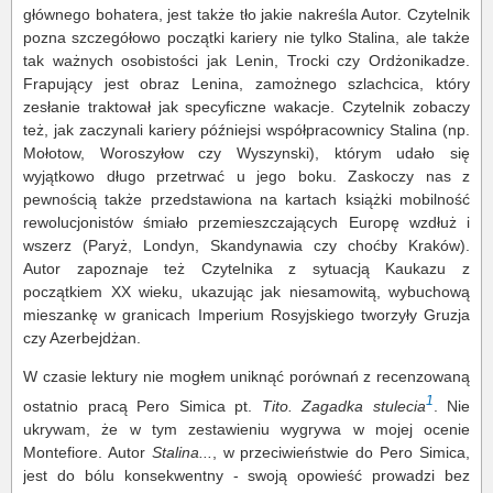
głównego bohatera, jest także tło jakie nakreśla Autor. Czytelnik
pozna szczegółowo początki kariery nie tylko Stalina, ale także
tak ważnych osobistości jak Lenin, Trocki czy Ordżonikadze.
Frapujący jest obraz Lenina, zamożnego szlachcica, który
zesłanie traktował jak specyficzne wakacje. Czytelnik zobaczy
też, jak zaczynali kariery późniejsi współpracownicy Stalina (np.
Mołotow, Woroszyłow czy Wyszynski), którym udało się
wyjątkowo długo przetrwać u jego boku. Zaskoczy nas z
pewnością także przedstawiona na kartach książki mobilność
rewolucjonistów śmiało przemieszczających Europę wzdłuż i
wszerz (Paryż, Londyn, Skandynawia czy choćby Kraków).
Autor zapoznaje też Czytelnika z sytuacją Kaukazu z
początkiem XX wieku, ukazując jak niesamowitą, wybuchową
mieszankę w granicach Imperium Rosyjskiego tworzyły Gruzja
czy Azerbejdżan.
W czasie lektury nie mogłem uniknąć porównań z recenzowaną
1
ostatnio pracą Pero Simica pt.
Tito. Zagadka stulecia
. Nie
ukrywam, że w tym zestawieniu wygrywa w mojej ocenie
Montefiore. Autor
Stalina...
, w przeciwieństwie do Pero Simica,
jest do bólu konsekwentny - swoją opowieść prowadzi bez