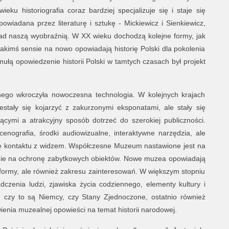
eku historiografia coraz bardziej specjalizuje się i staje się
opowiadana przez literaturę i sztukę - Mickiewicz i Sienkiewicz,
ą nad naszą wyobraźnią. W XX wieku dochodzą kolejne formy, jak
jakimś sensie na nowo opowiadają historię Polski dla pokolenia
ą opowiedzenie historii Polski w tamtych czasach był projekt
nego wkroczyła nowoczesna technologia. W kolejnych krajach
stały się kojarzyć z zakurzonymi eksponatami, ale stały się
ącymi a atrakcyjny sposób dotrzeć do szerokiej publiczności.
cenografia, środki audiowizualne, interaktywne narzędzia, ale
fię kontaktu z widzem. Współczesne Muzeum nastawione jest na
znie na ochronę zabytkowych obiektów. Nowe muzea opowiadają
ia formy, ale również zakresu zainteresowań. W większym stopniu
adczenia ludzi, zjawiska życia codziennego, elementy kultury i
e, czy to są Niemcy, czy Stany Zjednoczone, ostatnio również
wienia muzealnej opowieści na temat historii narodowej.