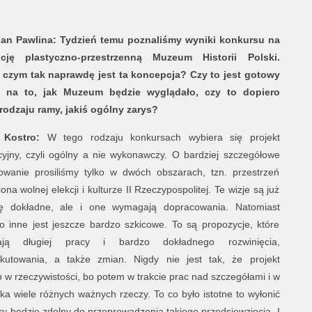
ian Pawlina: Tydzień temu poznaliśmy wyniki konkursu na
cję plastyczno-przestrzenną Muzeum Historii Polski.
 czym tak naprawdę jest ta koncepcja? Czy to jest gotowy
 na to, jak Muzeum będzie wyglądało, czy to dopiero
odzaju ramy, jakiś ogólny zarys?
 Kostro:
W tego rodzaju konkursach wybiera się projekt
yjny, czyli ogólny a nie wykonawczy. O bardziej szczegółowe
owanie prosiliśmy tylko w dwóch obszarach, tzn. przestrzeń
na wolnej elekcji i kulturze II Rzeczypospolitej. Te wizje są już
ę dokładne, ale i one wymagają dopracowania. Natomiast
o inne jest jeszcze bardzo szkicowe. To są propozycje, które
ją długiej pracy i bardzo dokładnego rozwinięcia,
kutowania, a także zmian. Nigdy nie jest tak, że projekt
o w rzeczywistości, bo potem w trakcie prac nad szczegółami i w
 wiele różnych ważnych rzeczy. To co było istotne to wyłonić
óry będzie zdolny do przeprowadzenia takiego przedsięwzięcia. I