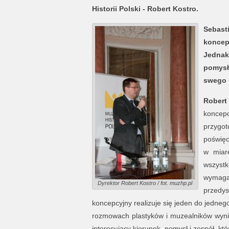
Historii Polski - Robert Kostro.
Sebast
koncep
Jednak
pomysł
swego r
Robert
koncepc
przygot
poświęco
w miar
wszystk
wymaga
Dyrektor Robert Kostro / fot. muzhp.pl
przedys
koncepcyjny realizuje się jeden do jedneg
rozmowach plastyków i muzealników wynika
interesujący kierunek, pomysł i zespół, kt