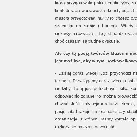
która przygotowała pakiet edukacyjny, sk
konfederacja warszawska, konstytucja 3 m
masoni przygotowali, jak ty to chcesz p
szacunku do siebie i humoru. Wtedy ł
ciekawych rozwiązań. To jest bardzo ważn
choć czasami są trudne dyskusje.
Ale czy tą pasją twórców Muzeum możn
jest możliwe, aby w tym „rozkawałkowa
- Dzisiaj coraz więcej ludzi przychodzi n
ferment. Przyciągamy coraz więcej osób i
siedziby. Tutaj jest potrzebnych kilka ko
odpowiednio zgrane, to można prowadzić d
chwiać. Jeśli instytucja ma ludzi i środk
pasję, ale brakuje umiejętności czy stab
organizacje, z którymi mamy kontakt np. 
rozliczy się na czas, nawala itd.