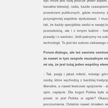
Być może jest tutaj jeszcze jeden aspekt
kanałów telewizji, radia, każde czasopism
przestrzeni publicznych, gdzie możemy z
przynajmniej wspólnie dyskutować. I muze
tak, że każdy specjalista siedzi w swojej 
przeszłością, ale i z innymi ludźmi - hi
prawdę i o wartości. Jeśli patrzymy na s
technologii. To jest też sukces ciekawego 
Forum dialogu, ale też swoiste centru
że nawet w tym zespole muzealnym nie
mi się, że jest tutaj jeden wspólny elem
- Tak, pasja i jakaś miłość, mówiąc górn
osoby, które wychodzą z bardziej tradycjon
liberalne, a nawet lewicowe spojrzenie - 
spór, napięcie. Dla kogoś Polska była w
powie:
to jest Polska w ogóle
? Okazu
porozumienia. Ostatnio nawet śmiałem się