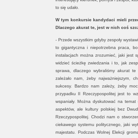
to się udało.
W tym konkursie kandydaci mieli prz
Dlaczego akurat te, jest w nich coś sz
- Przede wszystkim gdyby zespoły wystawie
to gigantyczna i niepotrzebna praca, b
instalacjach można zrozumieć, jaki jest
widzieć ścieżkę zwiedzania i to, jak zes
sprawa, dlaczego wybraliśmy akurat t
zależało nam, żeby najważniejszym, c
sukcesy. Bardzo nam zależy, żeby mocn
przypadku II Rzeczypospolitej jest to wz
wspaniały. Można dyskutować na temat go
aspektów, ale kultury polskiej bez Dwu
Rzeczypospolitej. Chodzi nam o stworzen
ciekawego systemu politycznego, jaki wytw
majestatu. Podczas Wolnej Elekcji groma