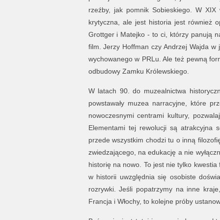
rzeźby, jak pomnik Sobieskiego. W XIX wi
krytyczna, ale jest historia jest również 
Grottger i Matejko - to ci, którzy panuj
film. Jerzy Hoffman czy Andrzej Wajda w 
wychowanego w PRLu. Ale też pewną formuł
odbudowy Zamku Królewskiego.
W latach 90. do muzealnictwa historycz
powstawały muzea narracyjne, które prze
nowoczesnymi centrami kultury, pozwalaj
Elementami tej rewolucji są atrakcyjna s
przede wszystkim chodzi tu o inną filozo
zwiedzającego, na edukację a nie wyłąc
historię na nowo. To jest nie tylko kwest
w historii uwzględnia się osobiste doświ
rozrywki. Jeśli popatrzymy na inne kraj
Francja i Włochy, to kolejne próby ustano