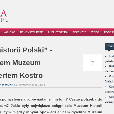
WOJSKO
REKONSTRUKCJE
PUBLICYSTYKA
RECENZJE
VIDEO
PODCA
ZOBA
istorii Polski” -
Amba
orem Muzeum
polskim
1670
nie zaw
bertem Kostro
Małp
Michał
N PAWLINA
| 17 GRUDNIA 2011 18:03
Kazi
konstru
Kazi
 pomysłem na „opowiadanie” historii? Czego potrzeba do
wyprzed
um? Jakie były największe osiągnięcia Muzeum Historii
? O tym między innymi opowiedział nam dyrektor Muzeum