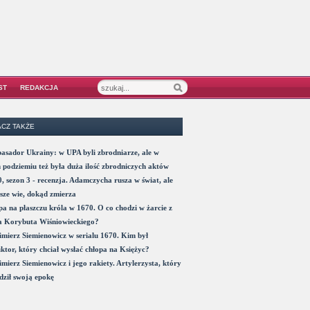
ST
REDAKCJA
CZ TAKŻE
sador Ukrainy: w UPA byli zbrodniarze, ale w
 podziemiu też była duża ilość zbrodniczych aktów
, sezon 3 - recenzja. Adamczycha rusza w świat, ale
sze wie, dokąd zmierza
a na płaszczu króla w 1670. O co chodzi w żarcie z
a Korybuta Wiśniowieckiego?
mierz Siemienowicz w serialu 1670. Kim był
ktor, który chciał wysłać chłopa na Księżyc?
mierz Siemienowicz i jego rakiety. Artylerzysta, który
ził swoją epokę