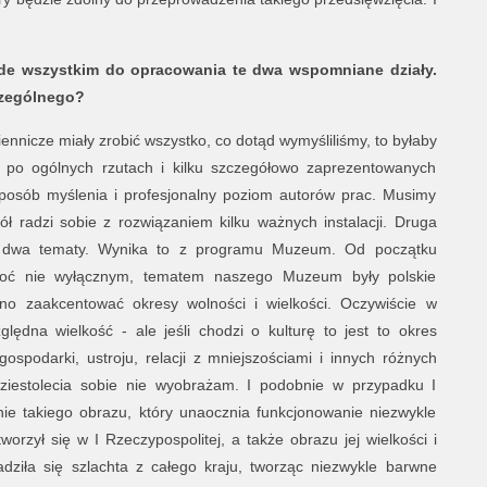
ede wszystkim do opracowania te dwa wspomniane działy.
czególnego?
nnicze miały zrobić wszystko, co dotąd wymyśliliśmy, to byłaby
o po ogólnych rzutach i kilku szczegółowo zaprezentowanych
 sposób myślenia i profesjonalny poziom autorów prac. Musimy
pół radzi sobie z rozwiązaniem kilku ważnych instalacji. Druga
e dwa tematy. Wynika to z programu Muzeum. Od początku
hoć nie wyłącznym, tematem naszego Muzeum były polskie
o zaakcentować okresy wolności i wielkości. Oczywiście w
ględna wielkość - ale jeśli chodzi o kulturę to jest to okres
spodarki, ustroju, relacji z mniejszościami i innych różnych
dziestolecia sobie nie wyobrażam. I podobnie w przypadku I
ie takiego obrazu, który unaocznia funkcjonowanie niezwykle
orzył się w I Rzeczypospolitej, a także obrazu jej wielkości i
dziła się szlachta z całego kraju, tworząc niezwykle barwne