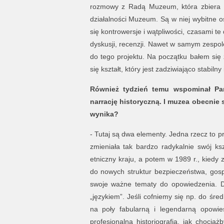
rozmowy z Radą Muzeum, która zbiera si
działalności Muzeum. Są w niej wybitne o
się kontrowersje i wątpliwości, czasami te 
dyskusji, recenzji. Nawet w samym zespo
do tego projektu. Na początku bałem się 
się kształt, który jest zadziwiająco stabilny
Również tydzień temu wspominał Pan
narrację historyczną. I muzea obecnie
wynika?
- Tutaj są dwa elementy. Jedna rzecz to 
zmieniała tak bardzo radykalnie swój kszt
etniczny kraju, a potem w 1989 r., kiedy 
do nowych struktur bezpieczeństwa, gosp
swoje ważne tematy do opowiedzenia. D
„językiem”. Jeśli cofniemy się np. do śre
na poły fabularną i legendarną opowieś
profesjonalna historiografia, jak chocia