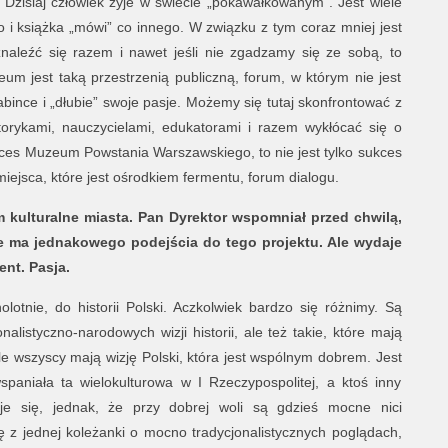
. Dzisiaj człowiek żyje w świecie „pokawałkowanym”. Jest wiele
o i książka „mówi” co innego. W związku z tym coraz mniej jest
naleźć się razem i nawet jeśli nie zgadzamy się ze sobą, to
um jest taką przestrzenią publiczną, forum, w którym nie jest
kabince i „dłubie” swoje pasje. Możemy się tutaj skonfrontować z
storykami, nauczycielami, edukatorami i razem wykłócać się o
ukces Muzeum Powstania Warszawskiego, to nie jest tylko sukces
miejsca, które jest ośrodkiem fermentu, forum dialogu.
m kulturalne miasta. Pan Dyrektor wspomniał przed chwilą,
 ma jednakowego podejścia do tego projektu. Ale wydaje
ent. Pasja.
olotnie, do historii Polski. Aczkolwiek bardzo się różnimy. Są
alistyczno-narodowych wizji historii, ale też takie, które mają
ale wszyscy mają wizję Polski, która jest wspólnym dobrem. Jest
spaniała ta wielokulturowa w I Rzeczypospolitej, a ktoś inny
je się, jednak, że przy dobrej woli są gdzieś mocne nici
 z jednej koleżanki o mocno tradycjonalistycznych poglądach,