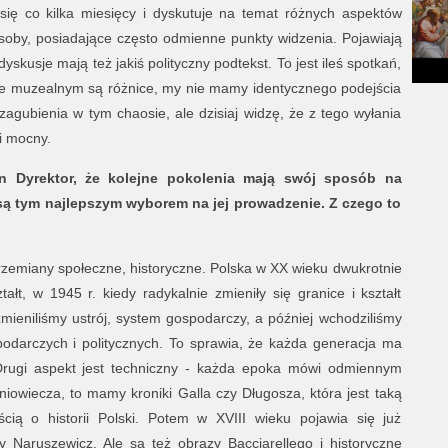
ę co kilka miesięcy i dyskutuje na temat różnych aspektów
soby, posiadające często odmienne punkty widzenia. Pojawiają
dyskusje mają też jakiś polityczny podtekst. To jest ileś spotkań,
le muzealnym są różnice, my nie mamy identycznego podejścia
zagubienia w tym chaosie, ale dzisiaj widzę, że z tego wyłania
 i mocny.
 Dyrektor, że kolejne pokolenia mają swój sposób na
 są tym najlepszym wyborem na jej prowadzenie. Z czego to
przemiany społeczne, historyczne. Polska w XX wieku dwukrotnie
ałt, w 1945 r. kiedy radykalnie zmieniły się granice i kształt
zmieniliśmy ustrój, system gospodarczy, a później wchodziliśmy
odarczych i politycznych. To sprawia, że każda generacja ma
rugi aspekt jest techniczny - każda epoka mówi odmiennym
dniowiecza, to mamy kroniki Galla czy Długosza, która jest taką
cią o historii Polski. Potem w XVIII wieku pojawia się już
żby Naruszewicz. Ale są też obrazy Bacciarellego i historyczne