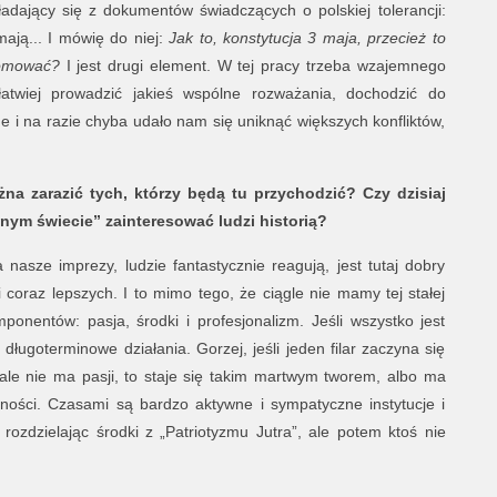
ładający się z dokumentów świadczących o polskiej tolerancji:
ają... I mówię do niej:
Jak to, konstytucja 3 maja, przecież to
romować?
I jest drugi element. W tej pracy trzeba wzajemnego
atwiej prowadzić jakieś wspólne rozważania, dochodzić do
e i na razie chyba udało nam się uniknąć większych konfliktów,
a zarazić tych, którzy będą tu przychodzić? Czy dzisiaj
nym świecie” zainteresować ludzi historią?
a nasze imprezy, ludzie fantastycznie reagują, jest tutaj dobry
 coraz lepszych. I to mimo tego, że ciągle nie mamy tej stałej
mponentów: pasja, środki i profesjonalizm. Jeśli wszystko jest
ługoterminowe działania. Gorzej, jeśli jeden filar zaczyna się
i, ale nie ma pasji, to staje się takim martwym tworem, albo ma
ilności. Czasami są bardzo aktywne i sympatyczne instytucje i
rozdzielając środki z „Patriotyzmu Jutra”, ale potem ktoś nie