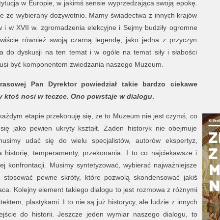
tytucja w Europie, w jakimś sensie wyprzedzająca swoją epokę.
 tyle że wybierany dożywotnio. Mamy świadectwa z innych krajów
 i w XVII w. zgromadzenia elekcyjne i Sejmy budziły ogromne
wiście również swoją czarną legendę, jako jedna z przyczyn
 do dyskusji na ten temat i w ogóle na temat siły i słabości
a musi być komponentem zwiedzania naszego Muzeum.
rasowej Pan Dyrektor powiedział takie bardzo ciekawe
ry ktoś nosi w teczce. Ono powstaje w dialogu
.
 każdym etapie przekonuję się, że to Muzeum nie jest czymś, co
ię jako pewien ukryty kształt. Żaden historyk nie obejmuje
o musimy udać się do wielu specjalistów, autorów ekspertyz,
historię, temperamenty, przekonania. I to co najciekawsze i
nej konfrontacji. Musimy syntetyzować, wybierać najważniejsze
, stosować pewne skróty, które pozwolą skondensować jakiś
raca. Kolejny element takiego dialogu to jest rozmowa z różnymi
ektem, plastykami. I to nie są już historycy, ale ludzie z innych
jście do historii. Jeszcze jeden wymiar naszego dialogu, to