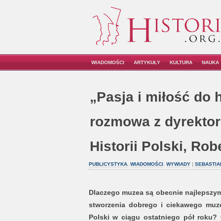
WIADOMOŚCI
ARTYKUŁY
KULTURA
NAUKA
„Pasja i miłość do h
rozmowa z dyrekt
Historii Polski, Ro
PUBLICYSTYKA
,
WIADOMOŚCI
,
WYWIADY
|
SEBASTIA
Dlaczego muzea są obecnie najlepszym
stworzenia dobrego i ciekawego muze
Polski w ciągu ostatniego pół roku