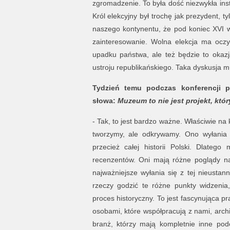
zgromadzenie. To była dość niezwykła ins
Król elekcyjny był trochę jak prezydent,
naszego kontynentu, że pod koniec XVI w
zainteresowanie. Wolna elekcja ma oczy
upadku państwa, ale też będzie to okazja
ustroju republikańskiego. Taka dyskusj
Tydzień temu podczas konferencji p
słowa:
Muzeum to nie jest projekt, któ
- Tak, to jest bardzo ważne. Właściwie na
tworzymy, ale odkrywamy. Ono wyłania s
przecież całej historii Polski. Dlateg
recenzentów. Oni mają różne poglądy na 
najważniejsze wyłania się z tej nieustan
rzeczy godzić te różne punkty widzenia
proces historyczny. To jest fascynująca p
osobami, które współpracują z nami, archit
branż, którzy mają kompletnie inne pode