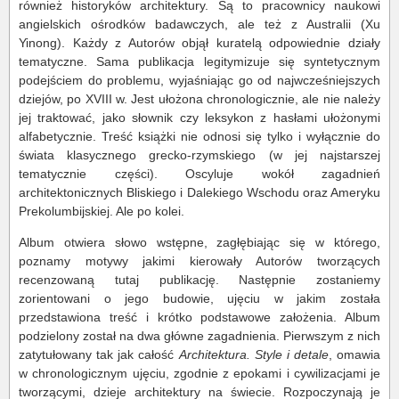
również historyków architektury. Są to pracownicy naukowi
angielskich ośrodków badawczych, ale też z Australii (Xu
Yinong). Każdy z Autorów objął kuratelą odpowiednie działy
tematyczne. Sama publikacja legitymizuje się syntetycznym
podejściem do problemu, wyjaśniając go od najwcześniejszych
dziejów, po XVIII w. Jest ułożona chronologicznie, ale nie należy
jej traktować, jako słownik czy leksykon z hasłami ułożonymi
alfabetycznie. Treść książki nie odnosi się tylko i wyłącznie do
świata klasycznego grecko-rzymskiego (w jej najstarszej
tematycznie części). Oscyluje wokół zagadnień
architektonicznych Bliskiego i Dalekiego Wschodu oraz Ameryku
Prekolumbijskiej. Ale po kolei.
Album otwiera słowo wstępne, zagłębiając się w którego,
poznamy motywy jakimi kierowały Autorów tworzących
recenzowaną tutaj publikację. Następnie zostaniemy
zorientowani o jego budowie, ujęciu w jakim została
przedstawiona treść i krótko podstawowe założenia. Album
podzielony został na dwa główne zagadnienia. Pierwszym z nich
zatytułowany tak jak całość
Architektura. Style i detale
, omawia
w chronologicznym ujęciu, zgodnie z epokami i cywilizacjami je
tworzącymi, dzieje architektury na świecie. Rozpoczynają je