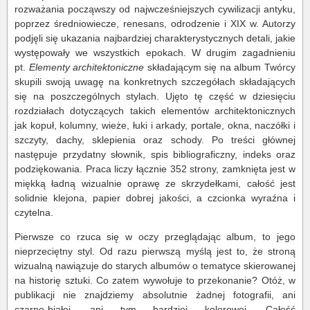
rozważania począwszy od najwcześniejszych cywilizacji antyku,
poprzez średniowiecze, renesans, odrodzenie i XIX w. Autorzy
podjęli się ukazania najbardziej charakterystycznych detali, jakie
występowały we wszystkich epokach. W drugim zagadnieniu
pt.
Elementy architektoniczne
składającym się na album Twórcy
skupili swoją uwagę na konkretnych szczegółach składających
się na poszczególnych stylach. Ujęto tę część w dziesięciu
rozdziałach dotyczących takich elementów architektonicznych
jak kopuł, kolumny, wieże, łuki i arkady, portale, okna, naczółki i
szczyty, dachy, sklepienia oraz schody. Po treści głównej
następuje przydatny słownik, spis bibliograficzny, indeks oraz
podziękowania. Praca liczy łącznie 352 strony, zamknięta jest w
miękką ładną wizualnie oprawę ze skrzydełkami, całość jest
solidnie klejona, papier dobrej jakości, a czcionka wyraźna i
czytelna.
Pierwsze co rzuca się w oczy przeglądając album, to jego
nieprzeciętny styl. Od razu pierwszą myślą jest to, że stroną
wizualną nawiązuje do starych albumów o tematyce skierowanej
na historię sztuki. Co zatem wywołuje to przekonanie? Otóż, w
publikacji nie znajdziemy absolutnie żadnej fotografii, ani
czarno-białej, ani tym bardziej kolorowej. Całość