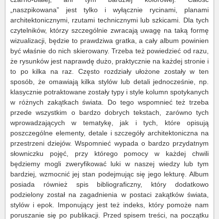
„naszpikowana” jest tylko i wyłącznie rycinami, planami
architektonicznymi, rzutami technicznymi lub szkicami. Dla tych
czytelników, którzy szczególnie zwracają uwagę na taką formę
wizualizacji, będzie to prawdziwa gratka, a cały album powinien
być właśnie do nich skierowany. Trzeba też powiedzieć od razu,
że rysunków jest naprawdę dużo, praktycznie na każdej stronie i
to po kilka na raz. Często rozdziały ułożone zostały w ten
sposób, że omawiają kilka stylów lub detali jednocześnie, np.
klasycznie potraktowane zostały typy i style kolumn spotykanych
w różnych zakątkach świata. Do tego wspomnieć też trzeba
przede wszystkim o bardzo dobrych tekstach, zarówno tych
wprowadzających w tematykę, jak i tych, które opisują
poszczególne elementy, detale i szczegóły architektoniczna na
przestrzeni dziejów. Wspomnieć wypada o bardzo przydatnym
słowniczku pojęć, przy którego pomocy w każdej chwili
będziemy mogli zweryfikować luki w naszej wiedzy lub tym
bardziej, wzmocnić jej stan podejmując się jego lekturę. Album
posiada również spis bibliograficzny, który dodatkowo
podzielony został na zagadnienia w postaci zakątków świata,
stylów i epok. Imponujący jest też indeks, który pomoże nam
poruszanie się po publikacji. Przed spisem treści, na początku