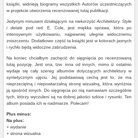
książki, widnieją biogramy wszystkich Autorów uczestniczących
w projekcie utworzenia recenzowanej tutaj publikacji.
Jedynym minusem działającym na niekorzyść
Architektury. Style
i detale
pod red. E. Cole, jest miękka oprawa, która po
intensywnym użytkowaniu, najpewniej ulegnie widocznemu
zniszczeniu. Dodatkowo część ta książki jest w kolorach jasnych
i rychło będą widoczne zabrudzenia.
Na koniec chciałbym zachęcić do sięgnięcia po recenzowaną
tutaj pozycję. Jest ona, tzw. inna od innych, mimo iż ostatnio
wydaje się cały szereg albumów dotyczących architektury w
syntetycznym ujęciu. Jej podstawową cechą jest to, że ma
nieprzeciętną i niepowtarzalną stronę wizualną, która wyróżnia
ją spośród innych. Do sięgnięcia po nią namawiam szczególnie
tych, którzy wyczuleni są na dobrej jakości szkice i rysunki. Ten
album posiada ich w nadmiarze. Polecam!
Plus minus:
Na plus:
+ wydanie
+ strona wizualna