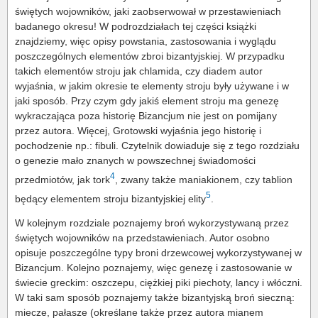
świętych wojowników, jaki zaobserwował w przestawieniach
badanego okresu! W podrozdziałach tej części książki
znajdziemy, więc opisy powstania, zastosowania i wyglądu
poszczególnych elementów zbroi bizantyjskiej. W przypadku
takich elementów stroju jak chlamida, czy diadem autor
wyjaśnia, w jakim okresie te elementy stroju były używane i w
jaki sposób. Przy czym gdy jakiś element stroju ma genezę
wykraczająca poza historię Bizancjum nie jest on pomijany
przez autora. Więcej, Grotowski wyjaśnia jego historię i
pochodzenie np.: fibuli. Czytelnik dowiaduje się z tego rozdziału
o genezie mało znanych w powszechnej świadomości
4
przedmiotów, jak tork
, zwany także maniakionem, czy tablion
5
będący elementem stroju bizantyjskiej elity
.
W kolejnym rozdziale poznajemy broń wykorzystywaną przez
świętych wojowników na przedstawieniach. Autor osobno
opisuje poszczególne typy broni drzewcowej wykorzystywanej w
Bizancjum. Kolejno poznajemy, więc genezę i zastosowanie w
świecie greckim: oszczepu, ciężkiej piki piechoty, lancy i włóczni.
W taki sam sposób poznajemy także bizantyjską broń sieczną:
miecze, pałasze (określane także przez autora mianem