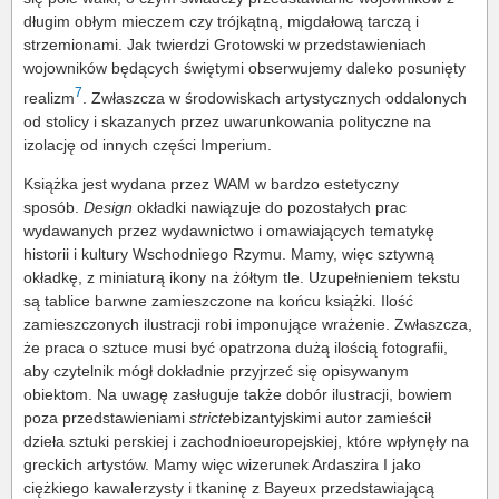
długim obłym mieczem czy trójkątną, migdałową tarczą i
strzemionami. Jak twierdzi Grotowski w przedstawieniach
wojowników będących świętymi obserwujemy daleko posunięty
7
realizm
. Zwłaszcza w środowiskach artystycznych oddalonych
od stolicy i skazanych przez uwarunkowania polityczne na
izolację od innych części Imperium.
Książka jest wydana przez WAM w bardzo estetyczny
sposób.
Design
okładki nawiązuje do pozostałych prac
wydawanych przez wydawnictwo i omawiających tematykę
historii i kultury Wschodniego Rzymu. Mamy, więc sztywną
okładkę, z miniaturą ikony na żółtym tle. Uzupełnieniem tekstu
są tablice barwne zamieszczone na końcu książki. Ilość
zamieszczonych ilustracji robi imponujące wrażenie. Zwłaszcza,
że praca o sztuce musi być opatrzona dużą ilością fotografii,
aby czytelnik mógł dokładnie przyjrzeć się opisywanym
obiektom. Na uwagę zasługuje także dobór ilustracji, bowiem
poza przedstawieniami
stricte
bizantyjskimi autor zamieścił
dzieła sztuki perskiej i zachodnioeuropejskiej, które wpłynęły na
greckich artystów. Mamy więc wizerunek Ardaszira I jako
ciężkiego kawalerzysty i tkaninę z Bayeux przedstawiającą