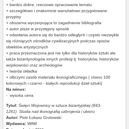
+ bardzo dobre, rzeczowe opracowanie tematu
+ szczegółowo i znakomicie warsztatowo przygotowane
przypisy
+ obszerna wyczerpująca to zagadnienie bibliografia
+ autor pisze w przystępny sposób
+ odwołania autora się do bardzo odległych i często niezwykle
się różniących ośrodków cywilizacyjnych podczas opisów
obiektów artystycznych
+ praca przeznaczona jest nie tylko dla historyków sztuki ale
także bizantynologów innych profesji tj: historyków, historyków
wojskowości oraz archeologów
+ twarda okładka
+ olbrzymi zasób materiału ikonograficznego ( równo 100
kolorowych i czarno - białych reprodukcji dzieł sztuki)
Na minus:
- wysoka cena
Tytuł:
Święci Wojownicy w sztuce bizantyjskiej (843-
1261).
Studia nad ikonografią uzbrojenia i ubioru
Autor:
Piotr Łukasz Grotowski
Wydawca:
WAM