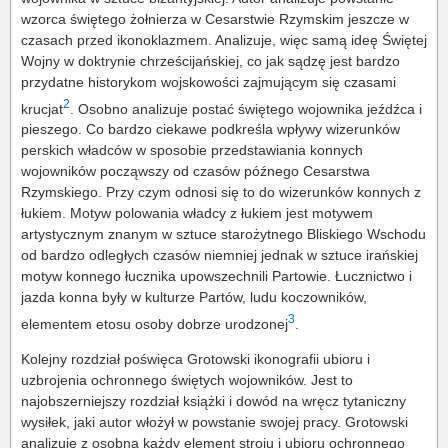
wzorca świętego żołnierza w Cesarstwie Rzymskim jeszcze w
czasach przed ikonoklazmem. Analizuje, więc samą ideę Świętej
Wojny w doktrynie chrześcijańskiej, co jak sądzę jest bardzo
przydatne historykom wojskowości zajmującym się czasami
2
krucjat
. Osobno analizuje postać świętego wojownika jeźdźca i
pieszego. Co bardzo ciekawe podkreśla wpływy wizerunków
perskich władców w sposobie przedstawiania konnych
wojowników począwszy od czasów późnego Cesarstwa
Rzymskiego. Przy czym odnosi się to do wizerunków konnych z
łukiem. Motyw polowania władcy z łukiem jest motywem
artystycznym znanym w sztuce starożytnego Bliskiego Wschodu
od bardzo odległych czasów niemniej jednak w sztuce irańskiej
motyw konnego łucznika upowszechnili Partowie. Łucznictwo i
jazda konna były w kulturze Partów, ludu koczowników,
3
elementem etosu osoby dobrze urodzonej
.
Kolejny rozdział poświęca Grotowski ikonografii ubioru i
uzbrojenia ochronnego świętych wojowników. Jest to
najobszerniejszy rozdział książki i dowód na wręcz tytaniczny
wysiłek, jaki autor włożył w powstanie swojej pracy. Grotowski
analizuje z osobna każdy element stroju i ubioru ochronnego