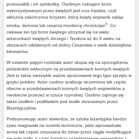
protoszabli) i ich symbolikę. Osobnym rodzajem broni
wykorzystywanym przez świętych jest
crux hastata
, czyli
włócznia zakończona krzyżem, którą święty wojownik zabija
6
smoka, demona lub cesarza mordercę chrześcijan
. Co
ciekawe ten typ broni świętego utrzymał się na wielu
wizerunkach świętych Jerzego i Teodora aż do X wieku na
obszarach oddalonych od stolicy Cesarstwa o wiele dziesiątków
kilometrów.
W ostatnim piątym rozdziale autor skupia się na oporządzeniu
jeździeckim widocznym na przedstawieniach konnych świętych.
Jest to także niezwykle ważne opracowanie tego typu sprzętu w
języku polskim. Autor osobno analizuje strzemiona tak często
obecne w przedstawieniach konnych świętych wojowników a
nieobecne przecież w sztuce rzymskiej. Osobno zajmuje się
także siodłem i podkładem pod siodło stosowanym przez
Bizantyjczyków.
Podsumowując autor stwierdza, że sztuka bizantyjska bardzo
żywo reagowała na nowinki techniczne, jakie wprowadzała
armia tak często zmuszana do zmian przez ciągle modyfikujące
się pole walki, o czym świadczy przedstawianie wojowników z