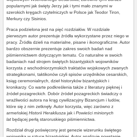
popularnymi jak święty Jerzy jak i tymi mało znanymi w
szerokich kręgach czytelniczych w Polsce jak Teodor Tiron,
Merkury czy Sisinios.
Praca podzielona jest na pięć rozdziałów. W rozdziale
pierwszym autor prezentuje źródła wykorzystane przez niego w
pracy. Źródła dzieli na materialne, pisane i ikonograficzne. Autor
bardzo obszernie prezentuje zakres swoich badań nad
piśmiennictwem dotyczącym tematu. Co naturalne w swoich
badaniach nad strojem świętych bizantyjskich wojowników
korzysta z wschodniorzymskich traktatów wojskowych zwanych
strategikonami, taktikonów czyli spisów urzędników cesarskich,
ksiąg ceremonialnych, dzieł historyków bizantyjskich i
kronikarzy. Co warte podkreślenia także z literatury pięknej i
źródeł pozagreckich. Dobór źródeł pozagreckich świadczy o
wrażliwości autora na krąg cywilizacyjny Bizancjum i ludów,
które się z nim zetknęły. Autor korzysta, więc zarówno z
armeńskiej
Historii Herakliusza
jak i
Powieści minionych
lat
będącej perłą staroruskiego piśmiennictwa.
Rozdział drugi poświęcony jest genezie wizerunku świętego
wojownika w sztuce bizantyjskiej. Autor analizuje powstanie