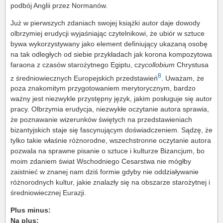
podbój Anglii przez Normanów.
Już w pierwszych zdaniach swojej książki autor daje dowody
olbrzymiej erudycji wyjaśniając czytelnikowi, że ubiór w sztuce
bywa wykorzystywany jako element definiujący ukazaną osobę
na tak odległych od siebie przykładach jak korona kompozytowa
faraona z czasów starożytnego Egiptu, czy
collobium
Chrystusa
8
z średniowiecznych Europejskich przedstawień
. Uważam, że
poza znakomitym przygotowaniem merytorycznym, bardzo
ważny jest niezwykle przystępny język, jakim posługuje się autor
pracy. Olbrzymia erudycja, niezwykłe oczytanie autora sprawia,
że poznawanie wizerunków świętych na przedstawieniach
bizantyjskich staje się fascynującym doświadczeniem. Sądzę, że
tylko takie właśnie różnorodne, wszechstronne oczytanie autora
pozwala na sprawne pisanie o sztuce i kulturze Bizancjum, bo
moim zdaniem świat Wschodniego Cesarstwa nie mógłby
zaistnieć w znanej nam dziś formie gdyby nie oddziaływanie
różnorodnych kultur, jakie znalazły się na obszarze starożytnej i
średniowiecznej Eurazji.
Plus minus:
Na plus: