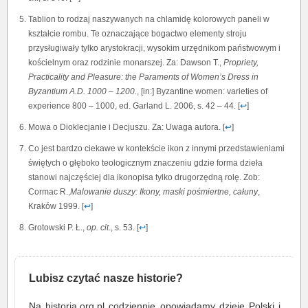
Tablion to rodzaj naszywanych na chlamidę kolorowych paneli w
kształcie rombu. Te oznaczające bogactwo elementy stroju
przysługiwały tylko arystokracji, wysokim urzędnikom państwowym i
kościelnym oraz rodzinie monarszej. Za: Dawson T.,
Propriety,
Practicality and Pleasure: the Paraments of Women’s Dress in
Byzantium A.D. 1000 – 1200.
, [in:] Byzantine women: varieties of
experience 800 – 1000, ed. Garland L. 2006, s. 42 – 44. [
↩
]
Mowa o Dioklecjanie i Decjuszu. Za: Uwaga autora. [
↩
]
Co jest bardzo ciekawe w kontekście ikon z innymi przedstawieniami
świętych o głęboko teologicznym znaczeniu gdzie forma dzieła
stanowi najczęściej dla ikonopisa tylko drugorzędną rolę. Zob:
Cormac R.,
Malowanie duszy: Ikony, maski pośmiertne, całuny
,
Kraków 1999. [
↩
]
Grotowski P. Ł.,
op. cit
., s. 53. [
↩
]
Lubisz czytać nasze historie?
Na historia.org.pl codziennie opowiadamy dzieje Polski i