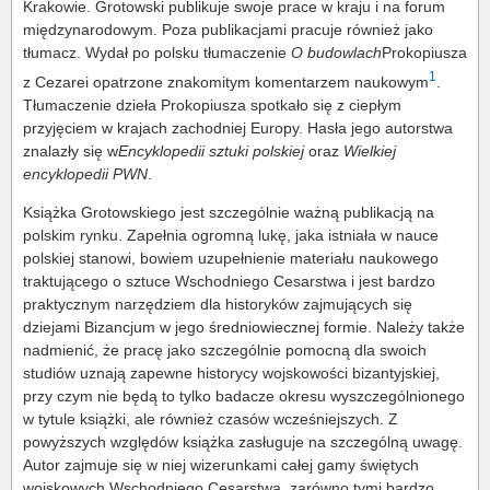
Krakowie. Grotowski publikuje swoje prace w kraju i na forum
międzynarodowym. Poza publikacjami pracuje również jako
tłumacz. Wydał po polsku tłumaczenie
O budowlach
Prokopiusza
1
z Cezarei opatrzone znakomitym komentarzem naukowym
.
Tłumaczenie dzieła Prokopiusza spotkało się z ciepłym
przyjęciem w krajach zachodniej Europy. Hasła jego autorstwa
znalazły się w
Encyklopedii sztuki polskiej
oraz
Wielkiej
encyklopedii PWN
.
Książka Grotowskiego jest szczególnie ważną publikacją na
polskim rynku. Zapełnia ogromną lukę, jaka istniała w nauce
polskiej stanowi, bowiem uzupełnienie materiału naukowego
traktującego o sztuce Wschodniego Cesarstwa i jest bardzo
praktycznym narzędziem dla historyków zajmujących się
dziejami Bizancjum w jego średniowiecznej formie. Należy także
nadmienić, że pracę jako szczególnie pomocną dla swoich
studiów uznają zapewne historycy wojskowości bizantyjskiej,
przy czym nie będą to tylko badacze okresu wyszczególnionego
w tytule książki, ale również czasów wcześniejszych. Z
powyższych względów książka zasługuje na szczególną uwagę.
Autor zajmuje się w niej wizerunkami całej gamy świętych
wojskowych Wschodniego Cesarstwa, zarówno tymi bardzo