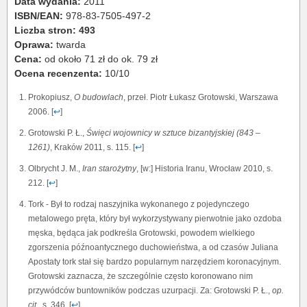
Data wydania:
2011
ISBN/EAN:
978-83-7505-497-2
Liczba stron:
493
Oprawa:
twarda
Cena:
od około 71 zł do ok. 79 zł
Ocena recenzenta:
10/10
Prokopiusz,
O budowlach
, przeł. Piotr Łukasz Grotowski, Warszawa
2006. [
↩
]
Grotowski P. Ł.,
Święci wojownicy w sztuce bizantyjskiej (843 –
1261)
, Kraków 2011, s. 115. [
↩
]
Olbrycht J. M.,
Iran starożytny
, [w:] Historia Iranu, Wrocław 2010, s.
212. [
↩
]
Tork - Był to rodzaj naszyjnika wykonanego z pojedynczego
metalowego pręta, który był wykorzystywany pierwotnie jako ozdoba
męska, będąca jak podkreśla Grotowski, powodem wielkiego
zgorszenia późnoantycznego duchowieństwa, a od czasów Juliana
Apostaty tork stał się bardzo popularnym narzędziem koronacyjnym.
Grotowski zaznacza, że szczególnie często koronowano nim
przywódców buntowników podczas uzurpacji. Za: Grotowski P. Ł.,
op.
cit
., s. 346. [
↩
]