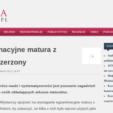
WOJSKO
REKONSTRUKCJE
PUBLICYSTYKA
RECENZJE
VIDEO
PODCA
ZOBA
acyjne matura z
Amba
szerzony
polskim
1670
nie zaw
MAJA 2012 19:07
Małp
Michał
ócz nauki i systematyczności jest poznanie zagadnień
Kazi
konstru
 osób układających arkusze maturalne.
Kazi
wyprzed
Wystarczy spojrzeć na wymaganie egzaminacyjne matury z
historii, by zobaczyć, że kilka z nich było wprost użytych jako