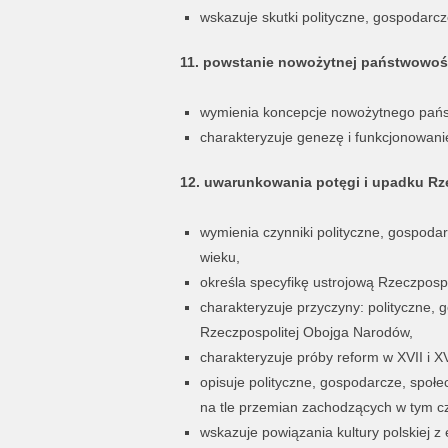
wskazuje skutki polityczne, gospodarc
11. powstanie nowożytnej państwowoś
wymienia koncepcje nowożytnego pańs
charakteryzuje genezę i funkcjonowani
12. uwarunkowania potęgi i upadku Rz
wymienia czynniki polityczne, gospodar
wieku,
określa specyfikę ustrojową Rzeczposp
charakteryzuje przyczyny: polityczne, 
Rzeczpospolitej Obojga Narodów,
charakteryzuje próby reform w XVII i XVI
opisuje polityczne, gospodarcze, społ
na tle przemian zachodzących w tym cz
wskazuje powiązania kultury polskiej z 