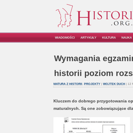
WIADOMOŚCI
ARTYKUŁY
KULTURA
NAUKA
Wymagania egzamin
historii poziom roz
MATURA Z HISTORII
,
PROJEKTY
|
WOJTEK DUCH
| 12 
Kluczem do dobrego przygotowania opr
maturalnych. Są one zobowiązujące dla