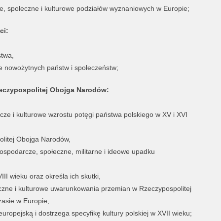
ze, społeczne i kulturowe podziałów wyznaniowych w Europie;
ci:
twa,
e nowożytnych państw i społeczeństw;
eczypospolitej Obojga Narodów:
cze i kulturowe wzrostu potęgi państwa polskiego w XV i XVI
olitej Obojga Narodów,
gospodarcze, społeczne, militarne i ideowe upadku
II wieku oraz określa ich skutki,
eczne i kulturowe uwarunkowania przemian w Rzeczypospolitej
asie w Europie,
europejską i dostrzega specyfikę kultury polskiej w XVII wieku;