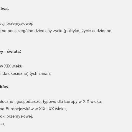
stwa:
ucji przemysłowej,
 na poszczególne dziedziny życia (politykę, życie codzienne,
y i świata:
 w XIX wieku,
ym dalekosiężne) tych zmian;
yków:
połeczne i gospodarcze, typowe dla Europy w XIX wieku,
 na Europejczyków w XIX i XX wieku,
oki przemysłowej,
ch;