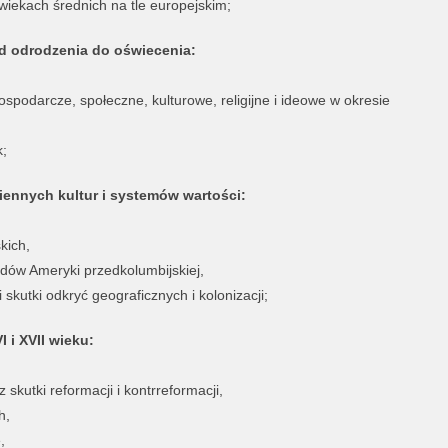
wiekach średnich na tle europejskim;
od odrodzenia do oświecenia:
ospodarcze, społeczne, kulturowe, religijne i ideowe w okresie
k;
ennych kultur i systemów wartości:
kich,
udów Ameryki przedkolumbijskiej,
i skutki odkryć geograficznych i kolonizacji;
 i XVII wieku:
skutki reformacji i kontrreformacji,
h,
,