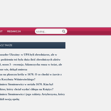
ST
REDAKCJA
CZ TAKŻE
sador Ukrainy: w UPA byli zbrodniarze, ale w
 podziemiu też była duża ilość zbrodniczych aktów
, sezon 3 - recenzja. Adamczycha rusza w świat, ale
sze wie, dokąd zmierza
a na płaszczu króla w 1670. O co chodzi w żarcie z
a Korybuta Wiśniowieckiego?
mierz Siemienowicz w serialu 1670. Kim był
ktor, który chciał wysłać chłopa na Księżyc?
mierz Siemienowicz i jego rakiety. Artylerzysta, który
ził swoją epokę