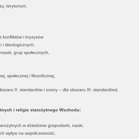
zy, terytorium,
z konfliktów i kryzysów
 i ideologicznych,
ynastii, grup społecznych,
ej, społecznej i filozoficznej,
obszaru II. standardów i oceny – dla obszaru III. standardów)
żytnych i religie starożytnego Wschodu:
starożytnych w dziedzinie gospodarki, nauki,
e ich wpływ na współczesność,