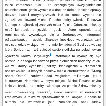
także zamazania tuszu, ze szczególnym uwzględnieniem
ostatnich stron, gdzie wyraźnie widać ten defekt. Kolejne sprawy
dotyczą kwestii merytorycznych. Nie do końca wypada się
zgodzić ze słowami Michel Rouche, który twierdzi, iż nazwa
jednego z najbardziej znanych miast Polski, Gdańska, miałaby
mieć konotacje z językiem gockim. Autor upatruje tutaj
reminiscencje wywodzące się z Jordanesowej informacji
o
Gothiskandzy
– gockiej Skandzy (gockiego wybrzeża), czyli
miejsca, gdzie w ciągu I w. n.e. mieliby lądować Goci pod wodzą
króla Beriga i tam też założyć swoje siedliska na południowym
1
wybrzeżu Morza Bałtyckiego
. Informacja ta wydaje się być
naiwna, a do tego lansowana przez niemieckich badaczy lat 30.
XX w., którzy wypełniali „normy„ ideologiczne w Niemczech
nazistowskich, u których podstaw leżało sformułowanie ”Drang
nacht Osten”, zarówno pod względem militarnym, jak i
kulturowym. Natomiast w innym miejscu Michel Rouche chyba
idzie za bardzo na skróty, twierdząc, że plemię Skirów miałoby
2
mieć proweniencję turecką
, skoro zarówno w narracjach
źródłowych, a także w opracowaniach naukowych, ludność tę
określa się wprawdzie jako zamieszkała obok ludów