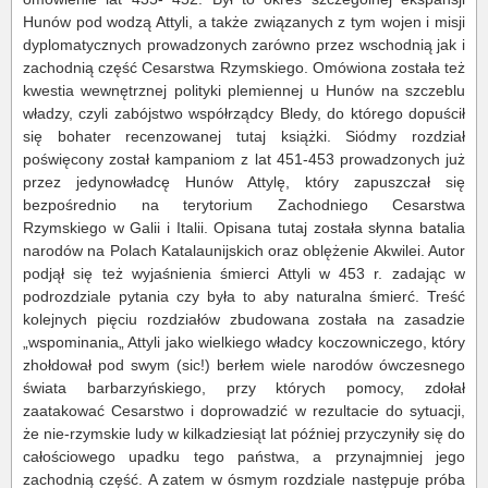
Hunów pod wodzą Attyli, a także związanych z tym wojen i misji
dyplomatycznych prowadzonych zarówno przez wschodnią jak i
zachodnią część Cesarstwa Rzymskiego. Omówiona została też
kwestia wewnętrznej polityki plemiennej u Hunów na szczeblu
władzy, czyli zabójstwo współrządcy Bledy, do którego dopuścił
się bohater recenzowanej tutaj książki. Siódmy rozdział
poświęcony został kampaniom z lat 451-453 prowadzonych już
przez jedynowładcę Hunów Attylę, który zapuszczał się
bezpośrednio na terytorium Zachodniego Cesarstwa
Rzymskiego w Galii i Italii. Opisana tutaj została słynna batalia
narodów na Polach Katalaunijskich oraz oblężenie Akwilei. Autor
podjął się też wyjaśnienia śmierci Attyli w 453 r. zadając w
podrozdziale pytania czy była to aby naturalna śmierć. Treść
kolejnych pięciu rozdziałów zbudowana została na zasadzie
„wspominania„ Attyli jako wielkiego władcy koczowniczego, który
zhołdował pod swym (sic!) berłem wiele narodów ówczesnego
świata barbarzyńskiego, przy których pomocy, zdołał
zaatakować Cesarstwo i doprowadzić w rezultacie do sytuacji,
że nie-rzymskie ludy w kilkadziesiąt lat później przyczyniły się do
całościowego upadku tego państwa, a przynajmniej jego
zachodnią część. A zatem w ósmym rozdziale następuje próba