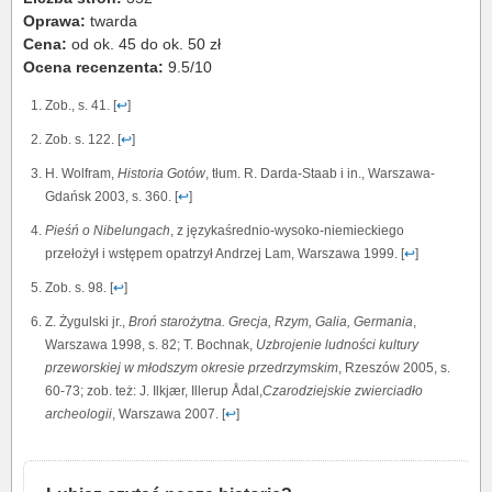
Oprawa:
twarda
Cena:
od ok. 45 do ok. 50 zł
Ocena recenzenta:
9.5/10
Zob., s. 41. [
↩
]
Zob. s. 122. [
↩
]
H. Wolfram,
Historia Gotów
, tłum. R. Darda-Staab i in., Warszawa-
Gdańsk 2003, s. 360. [
↩
]
Pieśń o Nibelungach
, z językaśrednio-wysoko-niemieckiego
przełożył i wstępem opatrzył Andrzej Lam, Warszawa 1999. [
↩
]
Zob. s. 98. [
↩
]
Z. Żygulski jr.,
Broń starożytna. Grecja, Rzym, Galia, Germania
,
Warszawa 1998, s. 82; T. Bochnak,
Uzbrojenie ludności kultury
przeworskiej w młodszym okresie przedrzymskim
, Rzeszów 2005, s.
60-73; zob. też: J. Ilkjær, Illerup Ådal,
Czarodziejskie zwierciadło
archeologii
, Warszawa 2007. [
↩
]