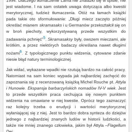
1994. Dlaczego tłumaczenie Lama nie znalazło się w spisie, nie
jest wiadome. I na sam ostatek uwaga dotycząca albo kwestii
merytorycznej, tudzież tłumaczenia. Otóż na łamach książki
pada takie oto sformułowanie: „Długi miecz zaczęto później
określać mianem
skramasaks
i u Germanów przekształcił się on
w broń piechoty, wykorzystywaną przede wszystkim do
5
zadawania pchnięć”
.
Skramasaksy
były, owszem mieczami, ale
krótkim, a przez niektórych badaczy określana nawet długimi
6
nożami
. Z typologicznego punktu widzenia, cytowane zdanie
niesie błąd natury terminologicznej.
Jak widać, wykazane wpadki nie rzutują bardzo na całość pracy.
Natomiast na sam koniec wypada jak najbardziej zachęcić do
zapoznania się z recenzowaną książką Michel Rouche pt.
Attyla
i Hunowie. Ekspansja barbarzyńskich nomadów IV-V wiek
. Jest
to przede wszystkim praca cechująca się nowym punktem
widzenia na omawiane w niej kwestie. Oprócz tego zaznaczyć
raz kolejny trzeba o erudycji i wartości merytorycznej
wyłaniającej się z niej. Jest to bardzo dobra synteza do dziejów
jednego z najbardziej znanych ludów w historii ludzkości, a
także nie mniej znanego człowieka, jakim był Attyla –
Flagellum
Dei
.