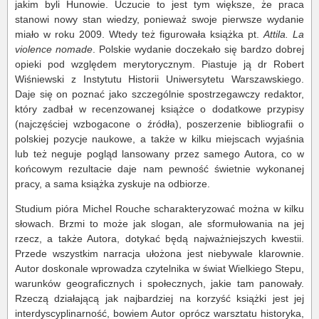
jakim byli Hunowie. Uczucie to jest tym większe, że praca
stanowi nowy stan wiedzy, ponieważ swoje pierwsze wydanie
miało w roku 2009. Wtedy też figurowała książka pt.
Attila. La
violence nomade
. Polskie wydanie doczekało się bardzo dobrej
opieki pod względem merytorycznym. Piastuje ją dr Robert
Wiśniewski z Instytutu Historii Uniwersytetu Warszawskiego.
Daje się on poznać jako szczególnie spostrzegawczy redaktor,
który zadbał w recenzowanej książce o dodatkowe przypisy
(najczęściej wzbogacone o źródła), poszerzenie bibliografii o
polskiej pozycje naukowe, a także w kilku miejscach wyjaśnia
lub też neguje pogląd lansowany przez samego Autora, co w
końcowym rezultacie daje nam pewność świetnie wykonanej
pracy, a sama książka zyskuje na odbiorze.
Studium pióra Michel Rouche scharakteryzować można w kilku
słowach. Brzmi to może jak slogan, ale sformułowania na jej
rzecz, a także Autora, dotykać będą najważniejszych kwestii.
Przede wszystkim narracja ułożona jest niebywale klarownie.
Autor doskonale wprowadza czytelnika w świat Wielkiego Stepu,
warunków geograficznych i społecznych, jakie tam panowały.
Rzeczą działającą jak najbardziej na korzyść książki jest jej
interdyscyplinarność, bowiem Autor oprócz warsztatu historyka,