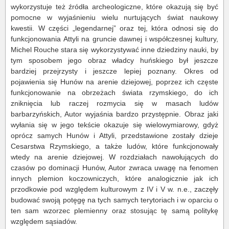
wykorzystuje też źródła archeologiczne, które okazują się być
pomocne w wyjaśnieniu wielu nurtujących świat naukowy
kwestii. W części „legendarnej” oraz tej, która odnosi się do
funkcjonowania Attyli na gruncie dawnej i współczesnej kultury,
Michel Rouche stara się wykorzystywać inne dziedziny nauki, by
tym sposobem jego obraz władcy huńskiego był jeszcze
bardziej przejrzysty i jeszcze lepiej poznany. Okres od
pojawienia się Hunów na arenie dziejowej, poprzez ich częste
funkcjonowanie na obrzeżach świata rzymskiego, do ich
zniknięcia lub raczej rozmycia się w masach ludów
barbarzyńskich, Autor wyjaśnia bardzo przystępnie. Obraz jaki
wyłania się w jego tekście okazuje się wielowymiarowy, gdyż
oprócz samych Hunów i Attyli, przedstawione zostały dzieje
Cesarstwa Rzymskiego, a także ludów, które funkcjonowały
wtedy na arenie dziejowej. W rozdziałach nawołujących do
czasów po dominacji Hunów, Autor zwraca uwagę na fenomen
innych plemion koczowniczych, które analogicznie jak ich
przodkowie pod względem kulturowym z IV i V w. n.e., zaczęły
budować swoją potęgę na tych samych terytoriach i w oparciu o
ten sam wzorzec plemienny oraz stosując tę samą politykę
względem sąsiadów.