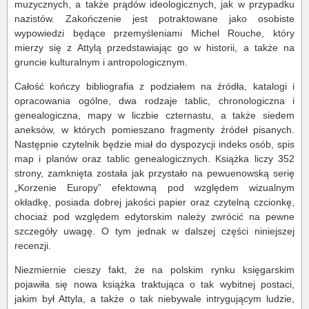
muzycznych, a także prądów ideologicznych, jak w przypadku
nazistów. Zakończenie jest potraktowane jako osobiste
wypowiedzi będące przemyśleniami Michel Rouche, który
mierzy się z Attylą przedstawiając go w historii, a także na
gruncie kulturalnym i antropologicznym.
Całość kończy bibliografia z podziałem na źródła, katalogi i
opracowania ogólne, dwa rodzaje tablic, chronologiczna i
genealogiczna, mapy w liczbie czternastu, a także siedem
aneksów, w których pomieszano fragmenty źródeł pisanych.
Następnie czytelnik będzie miał do dyspozycji indeks osób, spis
map i planów oraz tablic genealogicznych. Książka liczy 352
strony, zamknięta została jak przystało na pewuenowską serię
„Korzenie Europy” efektowną pod względem wizualnym
okładkę, posiada dobrej jakości papier oraz czytelną czcionkę,
chociaż pod względem edytorskim należy zwrócić na pewne
szczegóły uwagę. O tym jednak w dalszej części niniejszej
recenzji.
Niezmiernie cieszy fakt, że na polskim rynku księgarskim
pojawiła się nowa książka traktująca o tak wybitnej postaci,
jakim był Attyla, a także o tak niebywale intrygującym ludzie,