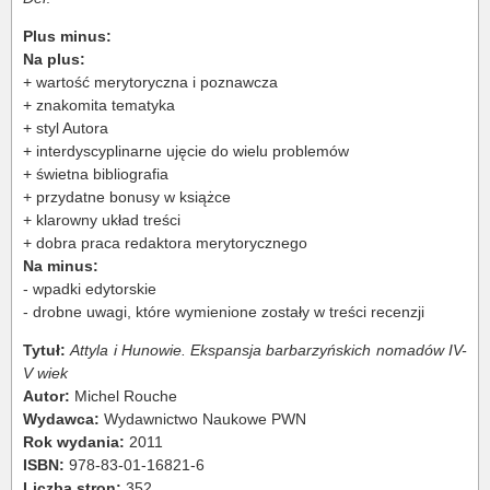
Plus minus:
Na plus:
+ wartość merytoryczna i poznawcza
+ znakomita tematyka
+ styl Autora
+ interdyscyplinarne ujęcie do wielu problemów
+ świetna bibliografia
+ przydatne bonusy w książce
+ klarowny układ treści
+ dobra praca redaktora merytorycznego
Na minus:
- wpadki edytorskie
- drobne uwagi, które wymienione zostały w treści recenzji
Tytuł:
Attyla i Hunowie.
Ekspansja barbarzyńskich nomadów IV-
V wiek
Autor:
Michel Rouche
Wydawca:
Wydawnictwo Naukowe PWN
Rok wydania:
2011
ISBN:
978-83-01-16821-6
Liczba stron:
352