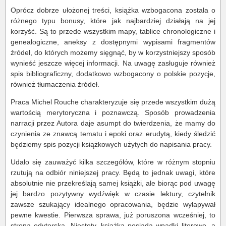
Oprócz dobrze ułożonej treści, książka wzbogacona została o
różnego typu bonusy, które jak najbardziej działają na jej
korzyść. Są to przede wszystkim mapy, tablice chronologiczne i
genealogiczne, aneksy z dostępnymi wypisami fragmentów
źródeł, do których możemy sięgnąć, by w korzystniejszy sposób
wynieść jeszcze więcej informacji. Na uwagę zasługuje również
spis bibliograficzny, dodatkowo wzbogacony o polskie pozycje,
również tłumaczenia źródeł.
Praca Michel Rouche charakteryzuje się przede wszystkim dużą
wartością merytoryczna i poznawczą. Sposób prowadzenia
narracji przez Autora daje asumpt do twierdzenia, że mamy do
czynienia ze znawcą tematu i epoki oraz erudytą, kiedy śledzić
będziemy spis pozycji książkowych użytych do napisania pracy.
Udało się zauważyć kilka szczegółów, które w różnym stopniu
rzutują na odbiór niniejszej pracy. Będą to jednak uwagi, które
absolutnie nie przekreślają samej książki, ale biorąc pod uwagę
jej bardzo pozytywny wydźwięk w czasie lektury, czytelnik
zawsze szukający idealnego opracowania, będzie wyłapywał
pewne kwestie. Pierwsza sprawa, już poruszona wcześniej, to
strona edytorska. Niestety, książka posiada wpadki literowe, a