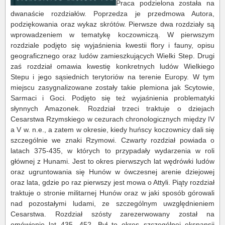
Praca podzielona została na
dwanaście rozdziałów. Poprzedza je przedmowa Autora,
podziękowania oraz wykaz skrótów. Pierwsze dwa rozdziały są
wprowadzeniem w tematykę koczowniczą. W pierwszym
rozdziale podjęto się wyjaśnienia kwestii flory i fauny, opisu
geograficznego oraz ludów zamieszkujących Wielki Step. Drugi
zaś rozdział omawia kwestię konkretnych ludów Wielkiego
Stepu i jego sąsiednich terytoriów na terenie Europy. W tym
miejscu zasygnalizowane zostały takie plemiona jak Scytowie,
Sarmaci i Goci. Podjęto się też wyjaśnienia problematyki
słynnych Amazonek. Rozdział trzeci traktuje o dziejach
Cesarstwa Rzymskiego w cezurach chronologicznych między IV
a V w. n.e., a zatem w okresie, kiedy huńscy koczownicy dali się
szczególnie we znaki Rzymowi. Czwarty rozdział powiada o
latach 375-435, w których to przypadały wydarzenia w roli
głównej z Hunami. Jest to okres pierwszych lat wędrówki ludów
oraz ugruntowania się Hunów w ówczesnej arenie dziejowej
oraz lata, gdzie po raz pierwszy jest mowa o Attyli. Piąty rozdział
traktuje o stronie militarnej Hunów oraz w jaki sposób górowali
nad pozostałymi ludami, ze szczególnym uwzględnieniem
Cesarstwa. Rozdział szósty zarezerwowany został na
omówienie lat 435- 452. Był to okres szczególnej ekspansji