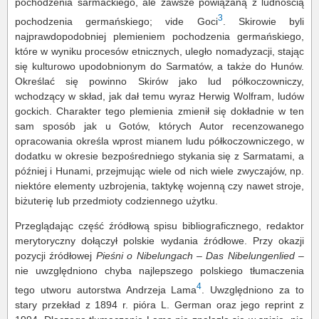
pochodzenia sarmackiego, ale zawsze powiązaną z ludnością
3
pochodzenia germańskiego; vide Goci
. Skirowie byli
najprawdopodobniej plemieniem pochodzenia germańskiego,
które w wyniku procesów etnicznych, uległo nomadyzacji, stając
się kulturowo upodobnionym do Sarmatów, a także do Hunów.
Określać się powinno Skirów jako lud półkoczowniczy,
wchodzący w skład, jak dał temu wyraz Herwig Wolfram, ludów
gockich. Charakter tego plemienia zmienił się dokładnie w ten
sam sposób jak u Gotów, których Autor recenzowanego
opracowania określa wprost mianem ludu półkoczowniczego, w
dodatku w okresie bezpośredniego stykania się z Sarmatami, a
później i Hunami, przejmując wiele od nich wiele zwyczajów, np.
niektóre elementy uzbrojenia, taktykę wojenną czy nawet stroje,
biżuterię lub przedmioty codziennego użytku.
Przeglądając część źródłową spisu bibliograficznego, redaktor
merytoryczny dołączył polskie wydania źródłowe. Przy okazji
pozycji źródłowej
Pieśni o Nibelungach
–
Das
Nibelungenlied
–
nie uwzględniono chyba najlepszego polskiego tłumaczenia
4
tego utworu autorstwa Andrzeja Lama
. Uwzględniono za to
stary przekład z 1894 r. pióra L. German oraz jego reprint z