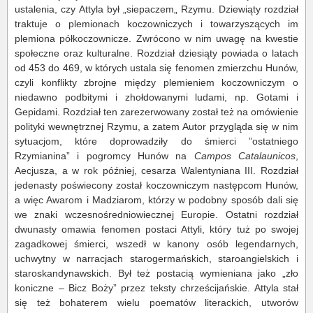
ustalenia, czy Attyla był „siepaczem„ Rzymu. Dziewiąty rozdział
traktuje o plemionach koczowniczych i towarzyszących im
plemiona półkoczownicze. Zwrócono w nim uwagę na kwestie
społeczne oraz kulturalne. Rozdział dziesiąty powiada o latach
od 453 do 469, w których ustala się fenomen zmierzchu Hunów,
czyli konflikty zbrojne między plemieniem koczowniczym o
niedawno podbitymi i zhołdowanymi ludami, np. Gotami i
Gepidami. Rozdział ten zarezerwowany został też na omówienie
polityki wewnętrznej Rzymu, a zatem Autor przygląda się w nim
sytuacjom, które doprowadziły do śmierci ”ostatniego
Rzymianina” i pogromcy Hunów na
Campos Catalaunicos
,
Aecjusza, a w rok później, cesarza Walentyniana III. Rozdział
jedenasty poświecony został koczowniczym następcom Hunów,
a więc Awarom i Madziarom, którzy w podobny sposób dali się
we znaki wczesnośredniowiecznej Europie. Ostatni rozdział
dwunasty omawia fenomen postaci Attyli, który tuż po swojej
zagadkowej śmierci, wszedł w kanony osób legendarnych,
uchwytny w narracjach starogermańskich, staroangielskich i
staroskandynawskich. Był też postacią wymieniana jako „zło
koniczne – Bicz Boży” przez teksty chrześcijańskie. Attyla stał
się też bohaterem wielu poematów literackich, utworów