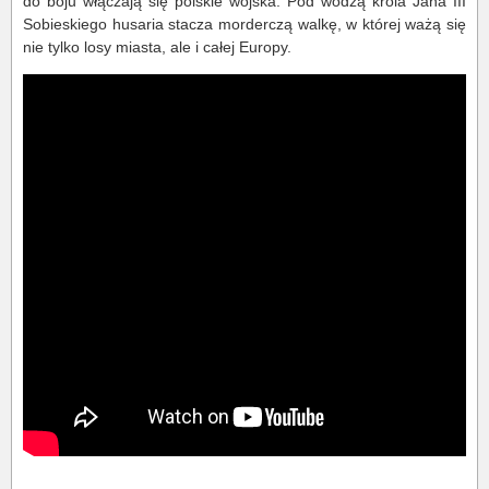
do boju włączają się polskie wojska. Pod wodzą króla Jana III
Sobieskiego husaria stacza morderczą walkę, w której ważą się
nie tylko losy miasta, ale i całej Europy.