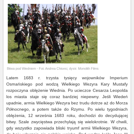
Bitwa pod Wiedniem - Fot. Andrea Chisesi, dystr. Monolith Films
Latem 1683 r. trzysta tysięcy wojowników Imperium
Osmańskiego pod wodzą Wielkiego Wezyra Kary Mustafy
rozpoczyna oblężenie Wiednia. Po ucieczce Cesarza Leopolda
los miasta staje się coraz bardziej niepewny. Jeśli Wiedeń
upadnie, armia Wielkiego Wezyra bez trudu dotrze aż do Morza
Północnego, a potem także do Rzymu. Po wielu tygodniach
oblężenia, 12 września 1683 roku, dochodzi do decydującej
bitwy. Szale zwycięstwa przechylają się wielokrotnie. W chwili,
gdy wszystko zapowiada bliski tryumf armii Wielkiego Wezyra,