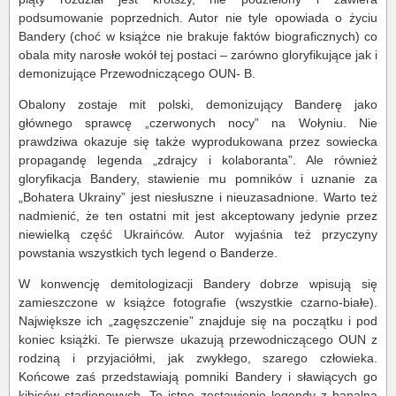
podsumowanie poprzednich. Autor nie tyle opowiada o życiu
Bandery (choć w książce nie brakuje faktów biograficznych) co
obala mity narosłe wokół tej postaci – zarówno gloryfikujące jak i
demonizujące Przewodniczącego OUN- B.
Obalony zostaje mit polski, demonizujący Banderę jako
głównego sprawcę „czerwonych nocy” na Wołyniu. Nie
prawdziwa okazuje się także wyprodukowana przez sowiecka
propagandę legenda „zdrajcy i kolaboranta”. Ale również
gloryfikacja Bandery, stawienie mu pomników i uznanie za
„Bohatera Ukrainy” jest niesłuszne i nieuzasadnione. Warto też
nadmienić, że ten ostatni mit jest akceptowany jedynie przez
niewielką część Ukraińców. Autor wyjaśnia też przyczyny
powstania wszystkich tych legend o Banderze.
W konwencję demitologizacji Bandery dobrze wpisują się
zamieszczone w książce fotografie (wszystkie czarno-białe).
Największe ich „zagęszczenie” znajduje się na początku i pod
koniec książki. Te pierwsze ukazują przewodniczącego OUN z
rodziną i przyjaciółmi, jak zwykłego, szarego człowieka.
Końcowe zaś przedstawiają pomniki Bandery i sławiących go
kibiców stadionowych. To istne zestawienie legendy z banalną