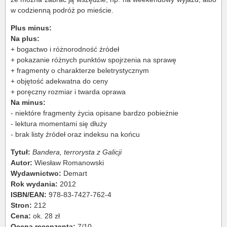
w codzienną podróż po mieście.
Plus minus:
Na plus:
+ bogactwo i różnorodność źródeł
+ pokazanie różnych punktów spojrzenia na sprawę
+ fragmenty o charakterze beletrystycznym
+ objętość adekwatna do ceny
+ poręczny rozmiar i twarda oprawa
Na minus:
- niektóre fragmenty życia opisane bardzo pobieżnie
- lektura momentami się dłuży
- brak listy źródeł oraz indeksu na końcu
Tytuł:
Bandera, terrorysta z Galicji
Autor:
Wiesław Romanowski
Wydawnictwo:
Demart
Rok wydania:
2012
ISBN/EAN:
978-83-7427-762-4
Stron:
212
Cena:
ok. 28 zł
Ocena recenzenta:
7/10