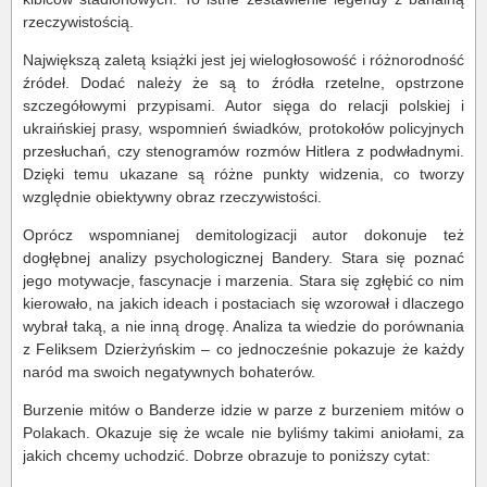
rzeczywistością.
Największą zaletą książki jest jej wielogłosowość i różnorodność
źródeł. Dodać należy że są to źródła rzetelne, opstrzone
szczegółowymi przypisami. Autor sięga do relacji polskiej i
ukraińskiej prasy, wspomnień świadków, protokołów policyjnych
przesłuchań, czy stenogramów rozmów Hitlera z podwładnymi.
Dzięki temu ukazane są różne punkty widzenia, co tworzy
względnie obiektywny obraz rzeczywistości.
Oprócz wspomnianej demitologizacji autor dokonuje też
dogłębnej analizy psychologicznej Bandery. Stara się poznać
jego motywacje, fascynacje i marzenia. Stara się zgłębić co nim
kierowało, na jakich ideach i postaciach się wzorował i dlaczego
wybrał taką, a nie inną drogę. Analiza ta wiedzie do porównania
z Feliksem Dzierżyńskim – co jednocześnie pokazuje że każdy
naród ma swoich negatywnych bohaterów.
Burzenie mitów o Banderze idzie w parze z burzeniem mitów o
Polakach. Okazuje się że wcale nie byliśmy takimi aniołami, za
jakich chcemy uchodzić. Dobrze obrazuje to poniższy cytat: