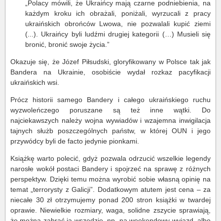
„Polacy mówili, że Ukraińcy mają czarne podniebienia, na
każdym kroku ich obrażali, poniżali, wyrzucali z pracy
ukraińskich obrońców Lwowa, nie pozwalali kupić ziemi
(...). Ukraińcy byli ludźmi drugiej kategorii (…) Musieli się
bronić, bronić swoje życia.”
Okazuje się, że Józef Piłsudski, gloryfikowany w Polsce tak jak
Bandera na Ukrainie, osobiście wydał rozkaz pacyfikacji
ukraińskich wsi.
Prócz historii samego Bandery i całego ukraińskiego ruchu
wyzwoleńczego poruszane są też inne wątki. Do
najciekawszych należy wojna wywiadów i wzajemna inwigilacja
tajnych służb poszczególnych państw, w której OUN i jego
przywódcy byli de facto jedynie pionkami.
Książkę warto polecić, gdyż pozwala odrzucić wszelkie legendy
narosłe wokół postaci Bandery i spojrzeć na sprawę z różnych
perspektyw. Dzięki temu można wyrobić sobie własną opinię na
temat „terrorysty z Galicji”. Dodatkowym atutem jest cena – za
niecałe 30 zł otrzymujemy ponad 200 stron książki w twardej
oprawie. Niewielkie rozmiary, waga, solidne zszycie sprawiają,
że można zabrać ją wszędzie, np. na weekendowy wyjazd, albo