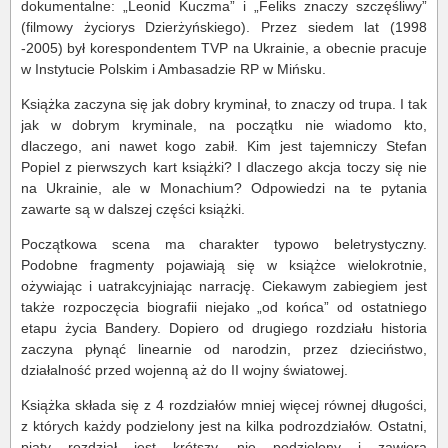
dokumentalne: „Leonid Kuczma” i „Feliks znaczy szczęśliwy”
(filmowy życiorys Dzierżyńskiego). Przez siedem lat (1998
-2005) był korespondentem TVP na Ukrainie, a obecnie pracuje
w Instytucie Polskim i Ambasadzie RP w Mińsku.
Książka zaczyna się jak dobry kryminał, to znaczy od trupa. I tak
jak w dobrym kryminale, na początku nie wiadomo kto,
dlaczego, ani nawet kogo zabił. Kim jest tajemniczy Stefan
Popiel z pierwszych kart książki? I dlaczego akcja toczy się nie
na Ukrainie, ale w Monachium? Odpowiedzi na te pytania
zawarte są w dalszej części książki.
Początkowa scena ma charakter typowo beletrystyczny.
Podobne fragmenty pojawiają się w książce wielokrotnie,
ożywiając i uatrakcyjniając narrację. Ciekawym zabiegiem jest
także rozpoczęcia biografii niejako „od końca” od ostatniego
etapu życia Bandery. Dopiero od drugiego rozdziału historia
zaczyna płynąć linearnie od narodzin, przez dzieciństwo,
działalność przed wojenną aż do II wojny światowej.
Książka składa się z 4 rozdziałów mniej więcej równej długości,
z których każdy podzielony jest na kilka podrozdziałów. Ostatni,
piąty rozdział jest krótszy, nie podzielony i zawiera