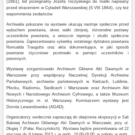
(1861), list pożegnalny Józefa Toczyskiego do matki napisany
przed straceniem w Cytadeli Warszawskiej (5 VIII 1864), czy też
wspomnienia zesłańców.
Archiwalia pokazane na wystawie ukazują nastroje społeczne przed
wybuchem powstania, okres walki zbrojnej, różnorodne postawy
uczestników powstania, a wreszcie represje i skutki społeczne
powstania. Zaprezentowano sylwetkę ostatniego dyktatora powstania
Romualda Traugutta oraz akta dokumentujące, w jaki sposób
powstanie styczniowe przetrwało w pamięci uczestników i
potomnych.
Wystawę zorganizowało Archiwum Główne Akt Dawnych w
Warszawie przy współpracy Naczelnej Dyrekcji Archiwów
Państwowych, archiwów państwowych w Kielcach, Lublinie,
Płocku, Radomiu, Siedlcach i Warszawie oraz Archiwum Akt
Nowych i Narodowego Archiwum Cyfrowego, a także Muzeum
Historycznego m. st. Warszawy. Komisarzem wystawy jest
Dorota Lewandowska (AGAD).
Organizatorzy serdecznie zapraszają do obejrzenia ekspozycji w Sali
Balowej Archiwum Głównego Akt Dawnych w Warszawie, przy ul.
Długiej 7 (Pałac Raczyńskich). Wystawa będzie prezentowana od 22
stycznia do 8 lutego 2013 r. w godz. 10.00-18.00; w soboty w godz.