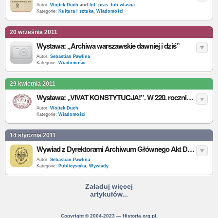
Autor:
Wojtek Duch
and
Inf. pras. lub własna
Kategorie:
Kultura i sztuka
,
Wiadomości
20 września 2011
Wystawa: „Archiwa warszawskie dawniej i dziś”
Autor:
Sebastian Pawlina
Kategorie:
Wiadomości
29 kwietnia 2011
Wystawa: „VIVAT KONSTYTUCJA!”. W 220. rocznicę Konstytucji 3 maja
Autor:
Wojtek Duch
Kategorie:
Wiadomości
14 stycznia 2011
Wywiad z Dyrektorami Archiwum Głównego Akt Dawnych
Autor:
Sebastian Pawlina
Kategorie:
Publicystyka
,
Wywiady
Załaduj więcej
artykułów...
Copyright © 2004-2023 — Historia.org.pl.