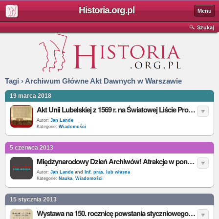
Historia.org.pl
Menu
Szukaj
Tagi › Archiwum Główne Akt Dawnych w Warszawie
19 marca 2018
Akt Unii Lubelskiej z 1569 r. na Światowej Liście Programu UNESCO „Pamięć Świata”
Autor:
Jan Lande
Kategorie:
Wiadomości
5 czerwca 2013
Międzynarodowy Dzień Archiwów! Atrakcje w ponad 20 miastach Polski
Autor:
Jan Lande
and
Inf. pras. lub własna
Kategorie:
Nauka
,
Wiadomości
15 stycznia 2013
Wystawa na 150. rocznicę powstania styczniowego: „Mors sola victris, gloria victis”