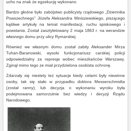
ucho na znak że egzekucję wykonano.
Bardzo głośne było zabójstwo publicysty rządowego „Dziennika
Powszechnego” Józefa Aleksandra Miniszewskiego, piszącego
kąśliwe artykuły na temat manifestacji, ruchu spiskowego i
powstania. Został zasztyletowany 2 maja 1863 r. na werandzie
własnego domu przy ulicy Rymarskiej.
Również we własnym domu został zabity Aleksander Mirza
Tuhan-Baranowski, wysoki funkcjonariusz carskiej policji
odpowiedzialny za represje wobec mieszkańców Warszawy.
Zginął mimo tego ze miał przydzielona osobista ochronę.
Zdarzały się niestety też sytuacje kiedy celami były niewinne
osoby, tak się stało w przypadku doktora Messerschmidta
(został ranny), lub decyzja o wykonaniu wyroku była
podejmowana samorzutnie bez wiedzy i decyzji Rządu
Narodowego.