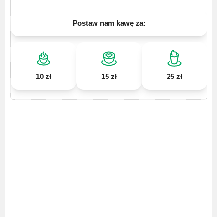
Postaw nam kawę za:
10 zł
15 zł
25 zł