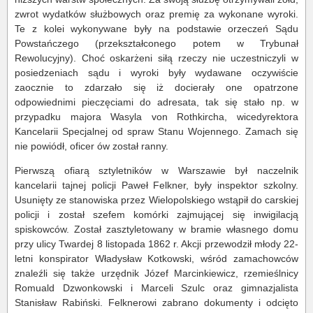
zwrot wydatków służbowych oraz premię za wykonane wyroki.
Te z kolei wykonywane były na podstawie orzeczeń Sądu
Powstańczego (przekształconego potem w Trybunał
Rewolucyjny). Choć oskarżeni siłą rzeczy nie uczestniczyli w
posiedzeniach sądu i wyroki były wydawane oczywiście
zaocznie to zdarzało się iż docierały one opatrzone
odpowiednimi pieczęciami do adresata, tak się stało np. w
przypadku majora Wasyla von Rothkircha, wicedyrektora
Kancelarii Specjalnej od spraw Stanu Wojennego. Zamach się
nie powiódł, oficer ów został ranny.
Pierwszą ofiarą sztyletników w Warszawie był naczelnik
kancelarii tajnej policji Paweł Felkner, były inspektor szkolny.
Usunięty ze stanowiska przez Wielopolskiego wstąpił do carskiej
policji i został szefem komórki zajmującej się inwigilacją
spiskowców. Został zasztyletowany w bramie własnego domu
przy ulicy Twardej 8 listopada 1862 r. Akcji przewodził młody 22-
letni konspirator Władysław Kotkowski, wśród zamachowców
znaleźli się także urzędnik Józef Marcinkiewicz, rzemieślnicy
Romuald Dzwonkowski i Marceli Szulc oraz gimnazjalista
Stanisław Rabiński. Felknerowi zabrano dokumenty i odcięto