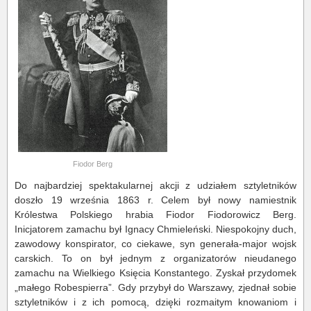
Fiodor Berg
Do najbardziej spektakularnej akcji z udziałem sztyletników
doszło 19 września 1863 r. Celem był nowy namiestnik
Królestwa Polskiego hrabia Fiodor Fiodorowicz Berg.
Inicjatorem zamachu był Ignacy Chmieleński. Niespokojny duch,
zawodowy konspirator, co ciekawe, syn generała-major wojsk
carskich. To on był jednym z organizatorów nieudanego
zamachu na Wielkiego Księcia Konstantego. Zyskał przydomek
„małego Robespierra”. Gdy przybył do Warszawy, zjednał sobie
sztyletników i z ich pomocą, dzięki rozmaitym knowaniom i