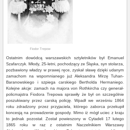
Fiodor Trepow
Ostatnim dowódcą warszawskich sztyletników był Emanuel
Szafarczyk. Młody, 25-letni, pochodzący ze Śląska, syn stolarza,
pozbawiony władzy w prawej ręce, zyskał sławę dzięki udanym
zamachom na wspomnianego już Aleksandra Mirzę Tuhan-
Baranowskiego i szpiega carskiego Bertholda Hermaniego.
Kolejne akcje: zamach na majora von Rothkircha czy generał-
policmajstra Fiodora Trepowa sprawiły że był on szczególnie
poszukiwany przez carską policję. Wpadł we wrześniu 1864
roku zdradzony przez przyjaciela, którego zaborca przekupił
koncesją na prowadzenie gospody. Mimo iż mógł uciec z kraju
to jednak pozostał. Został powieszony w Cytadeli 17 lutego
1865 roku w raz z ostatnim Naczelnikiem Warszawy