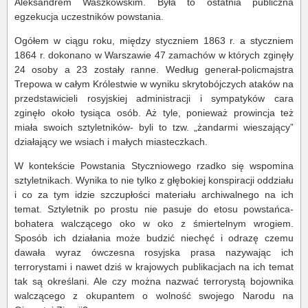
Aleksandrem Waszkowskim. Była to ostatnia publiczna
egzekucja uczestników powstania.
Ogółem w ciągu roku, między styczniem 1863 r. a styczniem
1864 r. dokonano w Warszawie 47 zamachów w których zginęły
24 osoby a 23 zostały ranne. Według generał-policmajstra
Trepowa w całym Królestwie w wyniku skrytobójczych ataków na
przedstawicieli rosyjskiej administracji i sympatyków cara
zginęło około tysiąca osób. Aż tyle, ponieważ prowincja też
miała swoich sztyletników- byli to tzw. „żandarmi wieszający”
działający we wsiach i małych miasteczkach.
W kontekście Powstania Styczniowego rzadko się wspomina
sztyletnikach. Wynika to nie tylko z głębokiej konspiracji oddziału
i co za tym idzie szczupłości materiału archiwalnego na ich
temat. Sztyletnik po prostu nie pasuje do etosu powstańca-
bohatera walczącego oko w oko z śmiertelnym wrogiem.
Sposób ich działania może budzić niechęć i odrazę czemu
dawała wyraz ówczesna rosyjska prasa nazywając ich
terrorystami i nawet dziś w krajowych publikacjach na ich temat
tak są określani. Ale czy można nazwać terrorystą bojownika
walczącego z okupantem o wolność swojego Narodu na