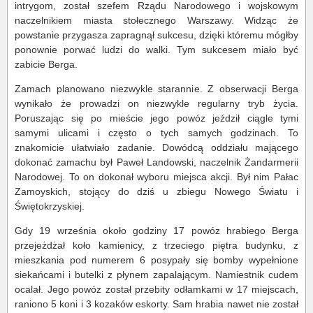
intrygom, został szefem Rządu Narodowego i wojskowym
naczelnikiem miasta stołecznego Warszawy. Widząc że
powstanie przygasza zapragnął sukcesu, dzięki któremu mógłby
ponownie porwać ludzi do walki. Tym sukcesem miało być
zabicie Berga.
Zamach planowano niezwykle starannie. Z obserwacji Berga
wynikało że prowadzi on niezwykle regularny tryb życia.
Poruszając się po mieście jego powóz jeździł ciągle tymi
samymi ulicami i często o tych samych godzinach. To
znakomicie ułatwiało zadanie. Dowódcą oddziału mającego
dokonać zamachu był Paweł Landowski, naczelnik Żandarmerii
Narodowej. To on dokonał wyboru miejsca akcji. Był nim Pałac
Zamoyskich, stojący do dziś u zbiegu Nowego Światu i
Świętokrzyskiej.
Gdy 19 września około godziny 17 powóz hrabiego Berga
przejeżdżał koło kamienicy, z trzeciego piętra budynku, z
mieszkania pod numerem 6 posypały się bomby wypełnione
siekańcami i butelki z płynem zapalającym. Namiestnik cudem
ocalał. Jego powóz został przebity odłamkami w 17 miejscach,
raniono 5 koni i 3 kozaków eskorty. Sam hrabia nawet nie został