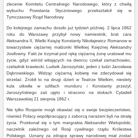
zlecenie Komitetu Centralnego Narodowego, który z chwilą
wybuchu Powstania Styczniowego przekształcił się w
Tymczasowy Rząd Narodowy.
Do kolejnego zamachu doszło już tydzień później. 2 lipca 1862
roku do Warszawy przybył nowy namiestnik, brat cara
Aleksandra II, Wielki Książę Konstanty Nikołajewicz Romanow w
towarzystwie ciężarnej małżonki Wielkiej Księżnej Aleksandry
Josifowny. Fakt że trzymał pod rękę ciężarną żonę uratował mu
życie, gdyż wśród witających na dworcu czekał zamachowiec,
czeladnik krawiecki, Ludwik Jaroszyński, jeden z ludzi Jarosława
Dąbrowskiego. Widząc ciężarną kobietę nie zdecydował się
strzelać. Zrobił to na drugi dzień w Teatrze Wielkim, niestety
kula utkwiła w szlifach munduru i Konstanty przeżył,
Jaroszyńskiego zaś ujęto i stracono na stokach Cytadeli
Warszawskiej 21 sierpnia 1862 r.
Nie tylko Rosjanie mogli obawiać się o swoje bezpieczeństwo,
również Polacy współpracujący z zaborcą narażeni byli na stratę
życia. Przekonał się o tym margrabia Aleksander Wielopolski,
naczelnik zależnego od Rosji cywilnego rządu Królestwa
Polskiego. Uznany za zdrajcę sprawy narodowej miał zostać