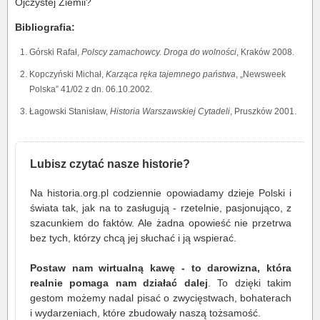
Ojczystej Ziemii?
Bibliografia:
Górski Rafał,
Polscy zamachowcy. Droga do wolności
, Kraków 2008.
Kopczyński Michał,
Karząca ręka tajemnego państwa
, „Newsweek
Polska” 41/02 z dn. 06.10.2002.
Łagowski Stanisław,
Historia Warszawskiej Cytadeli
, Pruszków 2001.
Lubisz czytać nasze historie?
Na historia.org.pl codziennie opowiadamy dzieje Polski i
świata tak, jak na to zasługują - rzetelnie, pasjonująco, z
szacunkiem do faktów. Ale żadna opowieść nie przetrwa
bez tych, którzy chcą jej słuchać i ją wspierać.
Postaw nam wirtualną kawę - to darowizna, która
realnie pomaga nam działać dalej
. To dzięki takim
gestom możemy nadal pisać o zwycięstwach, bohaterach
i wydarzeniach, które zbudowały naszą tożsamość.