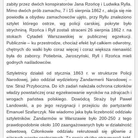
zabity przez dwóch konspiratorów Jana Rzońcę i Ludwika Rylla.
Mimo dwóch prób zamachu, 7 i 15 sierpnia 1862 r., akcja się nie
powiodła a obydwu zamachowców ujęto, przy Ryllu znaleziono
sztylet którego ostrze, wg policji carskiej, pokryte było
strychniną. Rzońca i Ryll zostali straceni 26 sierpnia 1862 r. na
stokach Cytadeli Warszawskiej w publicznej egzekucji.
Publicznie – ku przestrodze, chociaż efekt był całkiem odwrotny,
chętnych do walki było coraz więcej i coraz większa nienawiść
była do zaborcy. Potiebnia, Jaroszyński, Ryll i Rzońca mieli
godnych naśladowców.
Sztyletnicy działali od stycznia 1863 r. w strukturze Policji
Narodowej, jako oddział wydzielony Żandarmerii Narodowej –
tzw. Straż Przyboczna. Do ich zadań należała ochrona członków
władzy powstańczej oraz egzekwowanie wyroków na zdrajcach i
wrogach państwa polskiego. Dowódcą Straży był Paweł
Landowski, a po jego rezygnacji i przejściu do partyzantki
Emanuel Szafarczyk. Nie wiadomo jaka była liczebność oddziału
sztyletników. Żandarmów w Warszawie było 200-250 z tego
prawdopodobnie około 100 zaangażowanych było w działalność
odwetową. Członkowie oddziału rekrutowali się głównie z
niższych warstw społecznych. Za swoją służbę otrzymywali żołd,