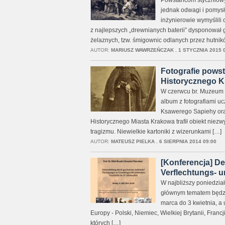
Powstańcom styczniowym
jednak odwagi i pomysło
inżynierowie wymyślili 
z najlepszych „drewnianych baterii” dysponował
żelaznych, tzw. śmigownic odlanych przez hutnik
AUTOR:
MARIUSZ WAWRZEŃCZAK
,
1 STYCZNIA 2015 
Fotografie pows
Historycznego 
W czerwcu br. Muzeum H
album z fotografiami uc
Ksawerego Sapiehy ora
Historycznego Miasta Krakowa trafił obiekt niezw
tragizmu. Niewielkie kartoniki z wizerunkami […]
AUTOR:
MATEUSZ PIELKA
,
6 SIERPNIA 2014 09:00
[Konferencja] D
Verflechtungs-
W najbliższy poniedzia
głównym tematem będzie
marca do 3 kwietnia, a 
Europy - Polski, Niemiec, Wielkiej Brytanii, Fran
których […]