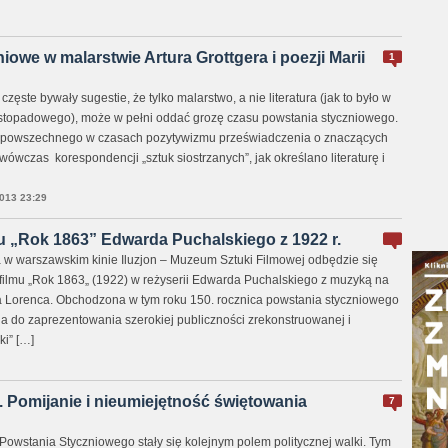
iowe w malarstwie Artura Grottgera i poezji Marii
1
ęste bywały sugestie, że tylko malarstwo, a nie literatura (jak to było w
istopadowego), może w pełni oddać grozę czasu powstania styczniowego.
 powszechnego w czasach pozytywizmu przeświadczenia o znaczących
ówczas korespondencji „sztuk siostrzanych”, jak określano literaturę i
013 23:29
u „Rok 1863” Edwarda Puchalskiego z 1922 r.
a w warszawskim kinie Iluzjon – Muzeum Sztuki Filmowej odbędzie się
filmu „Rok 1863„ (1922) w reżyserii Edwarda Puchalskiego z muzyką na
a Lorenca. Obchodzona w tym roku 150. rocznica powstania styczniowego
ja do zaprezentowania szerokiej publiczności zrekonstruowanej i
ki” […]
 Pomijanie i nieumiejętność świętowania
7
Powstania Styczniowego stały się kolejnym polem politycznej walki. Tym