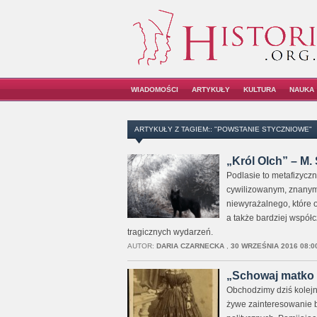
WIADOMOŚCI
ARTYKUŁY
KULTURA
NAUKA
ARTYKUŁY Z TAGIEM:: "POWSTANIE STYCZNIOWE"
„Król Olch” – M.
Podlasie to metafizyczn
cywilizowanym, znanym 
niewyrażalnego, które 
a także bardziej współ
tragicznych wydarzeń.
AUTOR:
DARIA CZARNECKA
,
30 WRZEŚNIA 2016 08:0
„Schowaj matko 
Obchodzimy dziś kolejn
żywe zainteresowanie ba