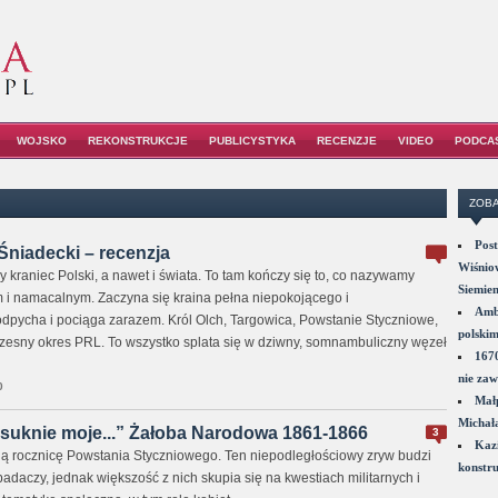
WOJSKO
REKONSTRUKCJE
PUBLICYSTYKA
RECENZJE
VIDEO
PODCA
ZOBA
Post
 Śniadecki – recenzja
Wiśniow
y kraniec Polski, a nawet i świata. To tam kończy się to, co nazywamy
Siemie
i namacalnym. Zaczyna się kraina pełna niepokojącego i
Amba
odpycha i pociąga zarazem. Król Olch, Targowica, Powstanie Styczniowe,
polskim
czesny okres PRL. To wszystko splata się w dziwny, somnambuliczny węzeł
1670
nie zaw
0
Małp
Michał
suknie moje...” Żałoba Narodowa 1861-1866
3
Kazi
ą rocznicę Powstania Styczniowego. Ten niepodległościowy zryw budzi
konstru
daczy, jednak większość z nich skupia się na kwestiach militarnych i