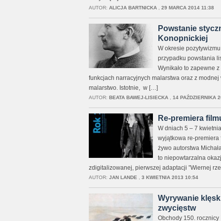
AUTOR:
ALICJA BARTNICKA
,
29 MARCA 2014 11:38
Powstanie styczn
Konopnickiej
W okresie pozytywizmu cz
przypadku powstania l
Wynikało to zapewne z
funkcjach narracyjnych malarstwa oraz z modnej w
malarstwo. Istotnie, w […]
AUTOR:
BEATA BAWEJ-LISIECKA
,
14 PAŹDZIERNIKA 2
Re-premiera film
W dniach 5 – 7 kwietni
wyjątkowa re-premiera 
żywo autorstwa Michał
to niepowtarzalna okaz
zdigitalizowanej, pierwszej adaptacji ”Wiernej rze
AUTOR:
JAN LANDE
,
3 KWIETNIA 2013 10:54
Wyrywanie klęsk.
zwycięstw
Obchody 150. rocznicy 