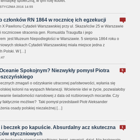
 tematykę społeczną, w tym rolę kobiet.
 STYCZNIA 2016 14:55
b członków RN 1864 w rocznicę ich egzekucji
m X Pawilonu Cytadeli Warszawskiej przy ul. Skazańców 25 w Warszawie
i rocznicowe stracenia gen. Romualda Traugutta i jego
rem jest Muzeum Niepodległości w Warszawie. 5 sierpnia 1864 roku o
niowych stokach Cytadeli Warszawskiej miała miejsce jedna z
h Polski. W […]
:47
Oceanie Spokojnym? Niezwykły pomysł Piotra
5
eszczyńskiego
iecznych zmagań o odzyskanie utraconej państwowości, wyłania się
lskiej kolonii na wyspach Melanezji. Wcielenie idei w życie, pozwalałoby
owanie świadomości narodowej z dala od rozbiorowych mocarstw. Czy
ły faktycznie możliwe? Taki pomysł przedstawił Piotr Aleksander
enia osady polskiej niezależnej […]
 i beczek po kapuście. Absurdalny acz skuteczna
1
ców styczniowych