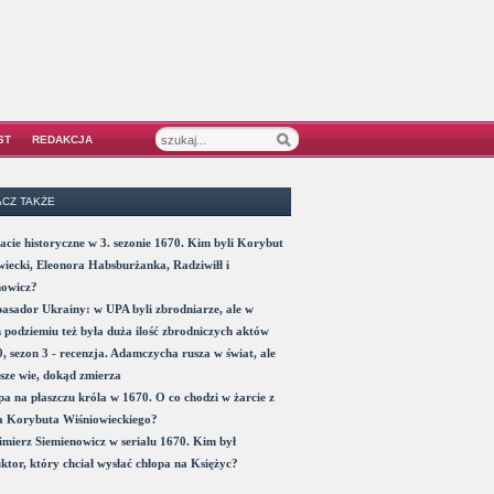
ST
REDAKCJA
CZ TAKŻE
acie historyczne w 3. sezonie 1670. Kim byli Korybut
iecki, Eleonora Habsburżanka, Radziwiłł i
nowicz?
sador Ukrainy: w UPA byli zbrodniarze, ale w
 podziemiu też była duża ilość zbrodniczych aktów
, sezon 3 - recenzja. Adamczycha rusza w świat, ale
sze wie, dokąd zmierza
a na płaszczu króla w 1670. O co chodzi w żarcie z
a Korybuta Wiśniowieckiego?
mierz Siemienowicz w serialu 1670. Kim był
ktor, który chciał wysłać chłopa na Księżyc?