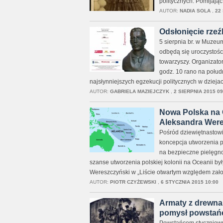
politycznych. Pomijając
AUTOR:
NADIA SOLA
,
22
Odsłonięcie rzeź
5 sierpnia br. w Muzeu
odbędą się uroczystośc
towarzyszy. Organizato
godz. 10 rano na połud
najsłynniejszych egzekucji politycznych w dziejac
AUTOR:
GABRIELA MAZIEJCZYK
,
2 SIERPNIA 2015 09
Nowa Polska na 
Aleksandra Wer
Pośród dziewiętnastow
koncepcja utworzenia po
na bezpieczne pielęgn
szanse utworzenia polskiej kolonii na Oceanii by
Wereszczyński w „Liście otwartym względem założ
AUTOR:
PIOTR CZYŻEWSKI
,
6 STYCZNIA 2015 10:00
Armaty z drewna
pomysł powstań