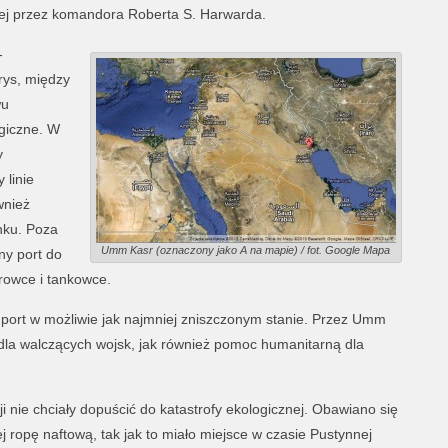
nej przez komandora Roberta S. Harwarda.
-
grys, między
wu
egiczne. W
y
 linie
wnież
nku. Poza
Umm Kasr (oznaczony jako A na mapie) / fot. Google Mapa
ny port do
rowce i tankowce.
port w możliwie jak najmniej zniszczonym stanie. Przez Umm
dla walczących wojsk, jak również pomoc humanitarną dla
ji nie chciały dopuścić do katastrofy ekologicznej. Obawiano się
ej ropę naftową, tak jak to miało miejsce w czasie Pustynnej