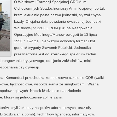
O Wojskowej Formacji Specjalnej GROM im.
Cichociemnych Spadochroniarzy Armii Krajowej, bo tak
brzmi aktualnie pełna nazwa jednostki, słyszał chyba
każdy. Oficjalna data powstania ówczesnej Jednostki
Wojskowej nr 2305 GROM (Grupa Reagowania
Operacyjno Mobilnego/Manewrowego)i to 13 lipca
1990 r. Twórcą i pierwszym dowódcą formacji był
generał brygady Sławomir Petelicki. Jednostka
przeznaczona jest do szerokiego spektrum zadań
ji reagowania kryzysowego, odbijania zakładników, misji
zpoznania czy dywersji.
jawna. Komandosi przechodzą kompleksowe szkolenie CQB (walki
owe, łącznościowe, współdziałania ze śmigłowcami. Ważna
społów bojowych. Nacisk kładzie się na szkolenie
e, którzy są jednocześnie żołnierzami.
ów, czyli żołnierzy zespołów uderzeniowych, oraz siły
OD (rozbrajania bomb), techników łączności, informatyków.