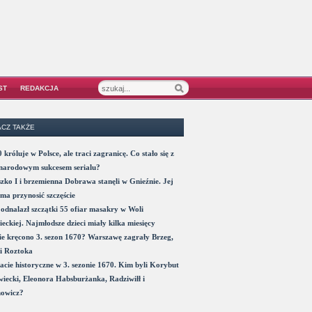
ST
REDAKCJA
CZ TAKŻE
 króluje w Polsce, ale traci zagranicę. Co stało się z
narodowym sukcesem serialu?
zko I i brzemienna Dobrawa stanęli w Gnieźnie. Jej
ma przynosić szczęście
odnalazł szczątki 55 ofiar masakry w Woli
eckiej. Najmłodsze dzieci miały kilka miesięcy
e kręcono 3. sezon 1670? Warszawę zagrały Brzeg,
i Roztoka
acie historyczne w 3. sezonie 1670. Kim byli Korybut
iecki, Eleonora Habsburżanka, Radziwiłł i
nowicz?