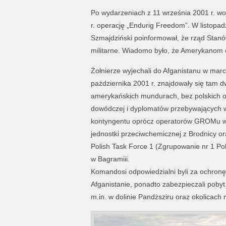
Po wydarzeniach z 11 września 2001 r. woj
r. operację „Endurig Freedom”. W listopad
Szmajdziński poinformował, że rząd Stanó
militarne. Wiadomo było, że Amerykanom
Żołnierze wyjechali do Afganistanu w marcu
października 2001 r. znajdowały się tam
amerykańskich mundurach, bez polskich o
dowódczej i dyplomatów przebywających w
kontyngentu oprócz operatorów GROMu wcho
jednostki przeciwchemicznej z Brodnicy or
Polish Task Force 1 (Zgrupowanie nr 1 Po
w Bagramiii.
Komandosi odpowiedzialni byli za ochronę
Afganistanie, ponadto zabezpieczali pob
m.in. w dolinie Pandższiru oraz okolicach 