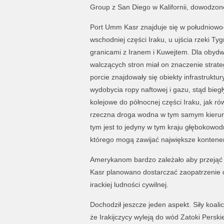
Group z San Diego w Kalifornii, dowodzo
Port Umm Kasr znajduje się w południowo
wschodniej części Iraku, u ujścia rzeki Ty
granicami z Iranem i Kuwejtem. Dla obyd
walczących stron miał on znaczenie strat
porcie znajdowały się obiekty infrastruktur
wydobycia ropy naftowej i gazu, stąd biegły
kolejowe do północnej części Iraku, jak ró
rzeczna droga wodna w tym samym kieru
tym jest to jedyny w tym kraju głębokowod
którego mogą zawijać największe kontene
Amerykanom bardzo zależało aby przejąć 
Kasr planowano dostarczać zaopatrzenie 
irackiej ludności cywilnej.
Dochodził jeszcze jeden aspekt. Siły koalic
że Irakijczycy wyleją do wód Zatoki Perski