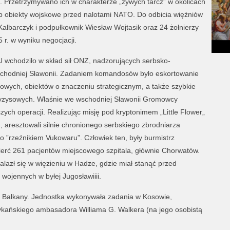
Z. Przetrzymywano ich w charakterze „żywych tarcz” w okolicach
ób obiekty wojskowe przed nalotami NATO. Do odbicia więźniów
Kalbarczyk i podpułkownik Wiesław Wojtasik oraz 24 żołnierzy
r. w wyniku negocjacji.
wchodziło w skład sił ONZ, nadzorujących serbsko-
chodniej Sławonii. Zadaniem komandosów było eskortowanie
wych, obiektów o znaczeniu strategicznym, a także szybkie
ryzysowych. Właśnie we wschodniej Sławonii Gromowcy
zych operacji. Realizując misję pod kryptonimem „Little Flower„
, aresztowali silnie chronionego serbskiego zbrodniarza
”rzeźnikiem Vukowaru”. Człowiek ten, były burmistrz
ierć 261 pacjentów miejscowego szpitala, głównie Chorwatów.
lazł się w więzieniu w Hadze, gdzie miał stanąć przed
ojennych w byłej Jugosławiiii.
 Bałkany. Jednostka wykonywała zadania w Kosowie,
erykańskiego ambasadora Williama G. Walkera (na jego osobistą