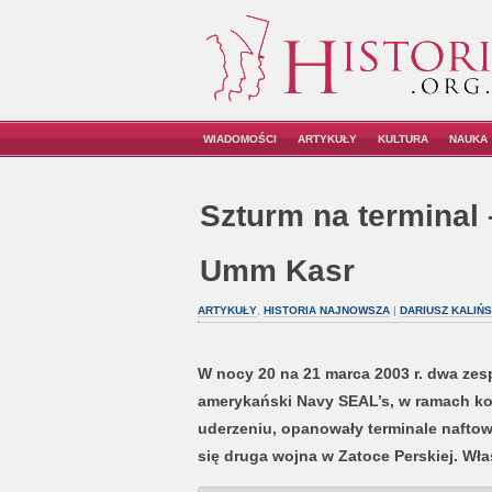
WIADOMOŚCI
ARTYKUŁY
KULTURA
NAUKA
Szturm na terminal
Umm Kasr
ARTYKUŁY
,
HISTORIA NAJNOWSZA
|
DARIUSZ KALIŃS
W nocy 20 na 21 marca 2003 r. dwa zes
amerykański Navy SEAL’s, w ramach koa
uderzeniu, opanowały terminale naftow
się druga wojna w Zatoce Perskiej. Właś