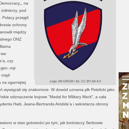
 Democracy„, na
 żołnierzy, pod
Polacy przejęli
kresie ochrony
anowili między
ralnego ONZ
lliama
raw
’a, czy
gen.-mjr
mięli
Logo JW GROM / fot. CC-BY-SA 4.0
 na ogarniętej
 wywiązali się znakomicie. W dowód uznania płk Petelicki jako
kie odznaczenie bojowe ”Medal for Military Merit”, a cała
denta Haiti, Jeana-Bertranda Aristide’a i sekretarza obrony
awiono w stan gotowości po tym, jak bośniaccy Serbowie