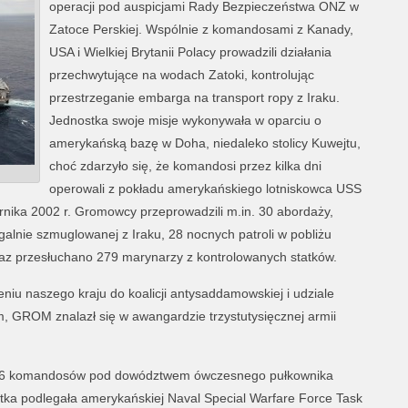
operacji pod auspicjami Rady Bezpieczeństwa ONZ w
Zatoce Perskiej. Wspólnie z komandosami z Kanady,
USA i Wielkiej Brytanii Polacy prowadzili działania
przechwytujące na wodach Zatoki, kontrolując
przestrzeganie embarga na transport ropy z Iraku.
Jednostka swoje misje wykonywała w oparciu o
amerykańską bazę w Doha, niedaleko stolicy Kuwejtu,
choć zdarzyło się, że komandosi przez kilka dni
operowali z pokładu amerykańskiego lotniskowca USS
nika 2002 r. Gromowcy przeprowadzili m.in. 30 abordaży,
legalnie szmuglowanej z Iraku, 28 nocnych patroli w pobliżu
 oraz przesłuchano 279 marynarzy z kontrolowanych statków.
eniu naszego kraju do koalicji antysaddamowskiej i udziale
m, GROM znalazł się w awangardzie trzystutysięcznej armii
ię 56 komandosów pod dowództwem ówczesnego pułkownika
tka podlegała amerykańskiej Naval Special Warfare Force Task