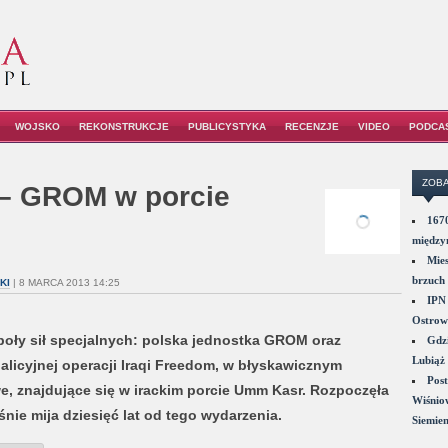
WOJSKO
REKONSTRUKCJE
PUBLICYSTYKA
RECENZJE
VIDEO
PODCA
ZOBA
 – GROM w porcie
1670
między
Mies
brzuch 
KI
| 8 MARCA 2013 14:25
IPN 
Ostrowi
poły sił specjalnych: polska jednostka GROM oraz
Gdzi
Lubiąż 
licyjnej operacji Iraqi Freedom, w błyskawicznym
Post
e, znajdujące się w irackim porcie Umm Kasr. Rozpoczęła
Wiśniow
nie mija dziesięć lat od tego wydarzenia.
Siemie