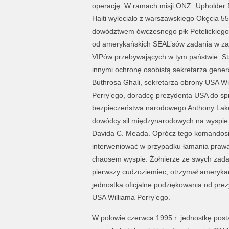
operację. W ramach misji ONZ „Upholder
Haiti wyleciało z warszawskiego Okęcia 55
dowództwem ówczesnego płk Petelickiego. 
od amerykańskich SEAL’sów zadania w za
VIPów przebywających w tym państwie. St
innymi ochronę osobistą sekretarza gene
Buthrosa Ghali, sekretarza obrony USA Wi
Perry’ego, doradcę prezydenta USA do sp
bezpieczeństwa narodowego Anthony Lake
dowódcy sił międzynarodowych na wyspie 
Davida C. Meada. Oprócz tego komandosi 
interweniować w przypadku łamania prawa
chaosem wyspie. Żołnierze ze swych zadań
pierwszy cudzoziemiec, otrzymał amerykańs
jednostka oficjalne podziękowania od prezy
USA Williama Perry’ego.
W połowie czerwca 1995 r. jednostkę post