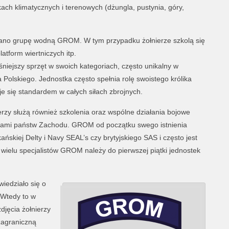
ach klimatycznych i terenowych (dżungla, pustynia, góry,
ano grupę wodną GROM. W tym przypadku żołnierze szkolą się
tform wiertniczych itp.
ejszy sprzęt w swoich kategoriach, często unikalny w
Polskiego. Jednostka często spełnia rolę swoistego królika
aje się standardem w całych siłach zbrojnych.
rzy służą również szkolenia oraz wspólne działania bojowe
kami państw Zachodu. GROM od początku swego istnienia
skiej Delty i Navy SEAL’s czy brytyjskiego SAS i często jest
ielu specjalistów GROM należy do pierwszej piątki jednostek
iedziało się o
 Wtedy to w
jęcia żołnierzy
zagraniczną