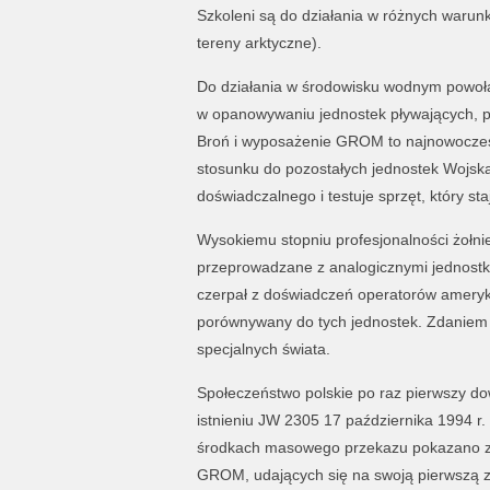
Szkoleni są do działania w różnych warunk
tereny arktyczne).
Do działania w środowisku wodnym powoł
w opanowywaniu jednostek pływających, pla
Broń i wyposażenie GROM to najnowocześni
stosunku do pozostałych jednostek Wojska 
doświadczalnego i testuje sprzęt, który st
Wysokiemu stopniu profesjonalności żołnie
przeprowadzane z analogicznymi jednost
czerpał z doświadczeń operatorów amerykań
porównywany do tych jednostek. Zdaniem w
specjalnych świata.
Społeczeństwo polskie po raz pierwszy dow
istnieniu JW 2305 17 października 1994 r.
środkach masowego przekazu pokazano zd
GROM, udających się na swoją pierwszą 