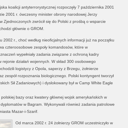
ska koalicji antyterrorystycznej rozpoczęły 7 października 2001
zie 2001 r. ówczesny minister obrony narodowej Jerzy
w Zjednoczonych zwrócił się do Polski z prośbą o wsparcie
 chodzi głównie o GROM.
 2002 r., choć według nieoficjalnych informacji już na początku
 dwa czteroosobowe zespoły komandosów, które w
znaczeń wypełniały zadania związane z ochroną kadry
 rejonie działań wojennych. W skład 300 osobowego
dzili logistycy z Opola, saperzy z Brzegu, żołnierze
az zespół rozpoznania biologicznego. Polski kontyngent tworzył
lskich Sił Zadaniowych) i dyslokowany był w Camp White Eagle
 polskiej bazy oraz kwatery głównej wojsk amerykańskich w
yt dyplomatów w Bagram. Wykonywali również zadania patrolowe
miasta Mazar-i-Szarif.
Od marca 2002 r. 24 żołnierzy GROM uczestniczyło w