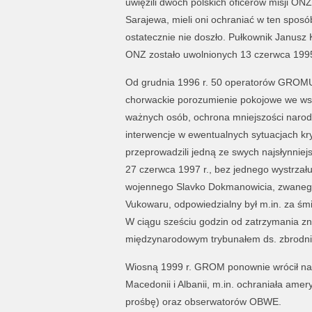
uwięzili dwóch polskich oficerów misji ON
Sarajewa, mieli oni ochraniać w ten spos
ostatecznie nie doszło. Pułkownik Janusz 
ONZ zostało uwolnionych 13 czerwca 1995 
Od grudnia 1996 r. 50 operatorów GROMU 
chorwackie porozumienie pokojowe we ws
ważnych osób, ochrona mniejszości narodo
interwencje w ewentualnych sytuacjach k
przeprowadzili jedną ze swych najsłynniejs
27 czerwca 1997 r., bez jednego wystrzału
wojennego Slavko Dokmanowicia, zwanego 
Vukowaru, odpowiedzialny był m.in. za śm
W ciągu sześciu godzin od zatrzymania zna
międzynarodowym trybunałem ds. zbrodni w
Wiosną 1999 r. GROM ponownie wrócił na
Macedonii i Albanii, m.in. ochraniała am
prośbę) oraz obserwatorów OBWE.