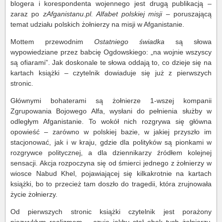
blogera i korespondenta wojennego jest drugą publikacją –
zaraz po
zAfganistanu.pl. Alfabet polskiej misji
– poruszającą
temat udziału polskich żołnierzy na misji w Afganistanie.
Mottem przewodnim
Ostatniego świadka
są słowa
wypowiedziane przez babcię Ogdowskiego: „na wojnie wszyscy
są ofiarami”. Jak doskonale te słowa oddają to, co dzieje się na
kartach książki – czytelnik dowiaduje się już z pierwszych
stronic.
Głównymi bohaterami są żołnierze 1-wszej kompanii
Zgrupowania Bojowego Alfa, wysłani do pełnienia służby w
odległym Afganistanie. To wokół nich rozgrywa się główna
opowieść – zarówno w polskiej bazie, w jakiej przyszło im
stacjonować, jak i w kraju, gdzie dla polityków są pionkami w
rozgrywce politycznej, a dla dziennikarzy źródłem kolejnej
sensacji. Akcja rozpoczyna się od śmierci jednego z żołnierzy w
wiosce Nabud Khel, pojawiającej się kilkakrotnie na kartach
książki, bo to przecież tam doszło do tragedii, która zrujnowała
życie żołnierzy.
Od pierwszych stronic książki czytelnik jest porażony