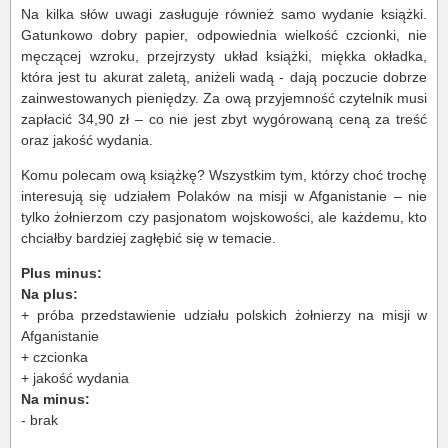
Na kilka słów uwagi zasługuje również samo wydanie książki.
Gatunkowo dobry papier, odpowiednia wielkość czcionki, nie
męczącej wzroku, przejrzysty układ książki, miękka okładka,
która jest tu akurat zaletą, aniżeli wadą - dają poczucie dobrze
zainwestowanych pieniędzy. Za ową przyjemność czytelnik musi
zapłacić 34,90 zł – co nie jest zbyt wygórowaną ceną za treść
oraz jakość wydania.
Komu polecam ową książkę? Wszystkim tym, którzy choć trochę
interesują się udziałem Polaków na misji w Afganistanie – nie
tylko żołnierzom czy pasjonatom wojskowości, ale każdemu, kto
chciałby bardziej zagłębić się w temacie.
Plus minus:
Na plus:
+ próba przedstawienie udziału polskich żołnierzy na misji w
Afganistanie
+ czcionka
+ jakość wydania
Na minus:
- brak