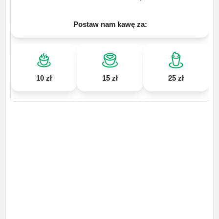
Postaw nam kawę za:
10 zł
15 zł
25 zł