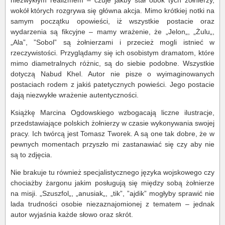
niezwykłym realizmem – czuje jakby stał obok tych żołnierzy,
wokół których rozgrywa się główna akcja. Mimo krótkiej notki na
samym początku opowieści, iż wszystkie postacie oraz
wydarzenia są fikcyjne – mamy wrażenie, że „Jelon„, „Żulu„,
„Ala”, ”Sobol” są żołnierzami i przecież mogli istnieć w
rzeczywistości. Przyglądamy się ich osobistym dramatom, które
mimo diametralnych różnic, są do siebie podobne. Wszystkie
dotyczą Nabud Khel. Autor nie pisze o wyimaginowanych
postaciach rodem z jakiś patetycznych powieści. Jego postacie
dają niezwykłe wrażenie autentyczności.
Książkę Marcina Ogdowskiego wzbogacają liczne ilustracje,
przedstawiające polskich żołnierzy w czasie wykonywania swojej
pracy. Ich twórcą jest Tomasz Tworek. A są one tak dobre, że w
pewnych momentach przyszło mi zastanawiać się czy aby nie
są to zdjęcia.
Nie brakuje tu również specjalistycznego języka wojskowego czy
chociażby żargonu jakim posługują się między sobą żołnierze
na misji. „Szuszfol„, „anusiak„, „tik”, ”ajdik” mogłyby sprawić nie
lada trudności osobie niezaznajomionej z tematem – jednak
autor wyjaśnia każde słowo oraz skrót.