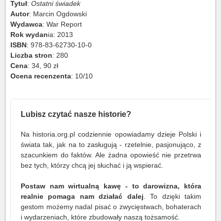
Tytuł
:
Ostatni świadek
Autor
: Marcin Ogdowski
Wydawca
: War Report
Rok wydan
ia: 2013
ISBN
: 978-83-62730-10-0
Liczba stron
: 280
Cena
: 34, 90 zł
Ocena recenzenta
: 10/10
Lubisz czytać nasze historie?
Na historia.org.pl codziennie opowiadamy dzieje Polski i
świata tak, jak na to zasługują - rzetelnie, pasjonująco, z
szacunkiem do faktów. Ale żadna opowieść nie przetrwa
bez tych, którzy chcą jej słuchać i ją wspierać.
Postaw nam wirtualną kawę - to darowizna, która
realnie pomaga nam działać dalej
. To dzięki takim
gestom możemy nadal pisać o zwycięstwach, bohaterach
i wydarzeniach, które zbudowały naszą tożsamość.