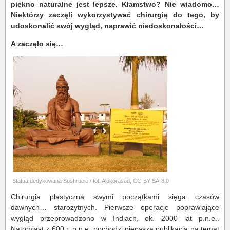
piękno naturalne jest lepsze. Kłamstwo? Nie wiadomo…
Niektórzy zaczęli wykorzystywać chirurgię do tego, by
udoskonalić swój wygląd, naprawić niedoskonałości…
A zaczęło się…
Statua dedykowana Sushrucie / fot. Alokprasad, CC-BY-SA-3.0
Chirurgia plastyczna swymi początkami sięga czasów
dawnych… starożytnych. Pierwsze operacje poprawiające
wygląd przeprowadzono w Indiach, ok. 2000 lat p.n.e..
Natomiast z 600 r. p.n.e. pochodzi pierwsza publikacja na temat