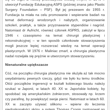
utworzył Fundację Edukacyjną ASPS (później znana jako Plastic
Surgery Foundation – PSF). Był jej prezesem do 1955 r.
Fundacja ta miała na celu promowanie i wspieranie badań na
temat deformacji wrodzonych i nabytych, organizowanie
szkoleń, praktyk, a także przyznawanie stypendiów i nagród.
Natomiast dr Aufricht, również członek ASPRS, założył w lipcu
1946 r. czasopismo na temat chirurgii plastycznej i
rekonstrukcyjnej – w ten sposób członkowie stowarzyszenia
mogli jeszcze lepiej rozszerzać wiedzę na temat operacji
plastycznych. W 1976 r. Maliniac zmarł, a chirurgia plastyczna
nadal rozwijała się prężnie w utworzonym stowarzyszeniu.
Nienaturalne upiększacze
Cóż, na początku chirurgia plastyczna nie służyła aż tak mocno
uwydatnianiu pewnych rzeczy, gdyż nie było ku temu środków.
Otóż początków ingerencji w kształt kobiecego biustu należy
szukać w Japonii, w latach 40. XX w. Japońskie kobiety, by
spodobać się amerykańskim żołnierzom, stosowały np. krzem
czy parafinę, by powiększyć swoje piersi. Natomiast w latach 60.
XX w. zaczęto używać silikonu – wpierw do leczenia
niedoskonałości skóry, a potem Thomas Cronin zastosował go