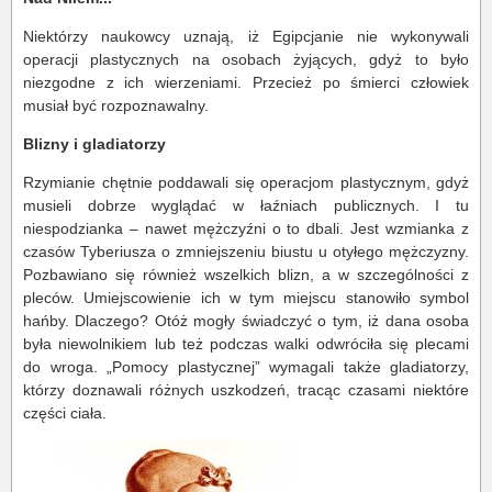
Niektórzy naukowcy uznają, iż Egipcjanie nie wykonywali
operacji plastycznych na osobach żyjących, gdyż to było
niezgodne z ich wierzeniami. Przecież po śmierci człowiek
musiał być rozpoznawalny.
Blizny i gladiatorzy
Rzymianie chętnie poddawali się operacjom plastycznym, gdyż
musieli dobrze wyglądać w łaźniach publicznych. I tu
niespodzianka – nawet mężczyźni o to dbali. Jest wzmianka z
czasów Tyberiusza o zmniejszeniu biustu u otyłego mężczyzny.
Pozbawiano się również wszelkich blizn, a w szczególności z
pleców. Umiejscowienie ich w tym miejscu stanowiło symbol
hańby. Dlaczego? Otóż mogły świadczyć o tym, iż dana osoba
była niewolnikiem lub też podczas walki odwróciła się plecami
do wroga. „Pomocy plastycznej” wymagali także gladiatorzy,
którzy doznawali różnych uszkodzeń, tracąc czasami niektóre
części ciała.