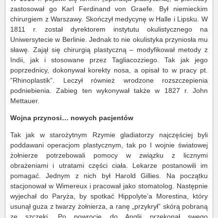
zastosował go Karl Ferdinand von Graefe. Był niemieckim
chirurgiem z Warszawy. Skończył medycynę w Halle i Lipsku. W
1811 r. został dyrektorem instytutu okulistycznego na
Uniwersytecie w Berlinie. Jednak to nie okulistyka przyniosła mu
sławę. Zajął się chirurgią plastyczną – modyfikował metody z
Indii, jak i stosowane przez Tagliacozziego. Tak jak jego
poprzednicy, dokonywał korekty nosa, a opisał to w pracy pt.
”Rhinoplastik”. Leczył również wrodzone rozszczepienia
podniebienia. Zabieg ten wykonywał także w 1827 r. John
Mettauer.
Wojna przynosi… nowych pacjentów
Tak jak w starożytnym Rzymie gladiatorzy najczęściej byli
poddawani operacjom plastycznym, tak po I wojnie światowej
żołnierze potrzebowali pomocy w związku z licznymi
obrażeniami i utratami części ciała. Lekarze postanowili im
pomagać. Jednym z nich był Harold Gillies. Na początku
stacjonował w Wimereux i pracował jako stomatolog. Następnie
wyjechał do Paryża, by spotkać Hippolyte’a Morestina, który
usunął guza z twarzy żołnierza, a ranę „przykrył” skórą pobraną
ze szczęki. Po powrocie do Anglii przekonał swego