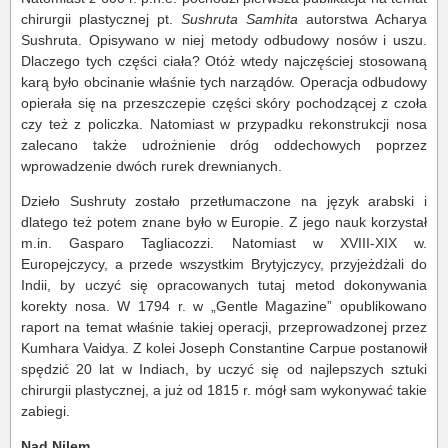
chirurgii plastycznej pt.
Sushruta Samhita
autorstwa Acharya
Sushruta. Opisywano w niej metody odbudowy nosów i uszu.
Dlaczego tych części ciała? Otóż wtedy najczęściej stosowaną
karą było obcinanie właśnie tych narządów. Operacja odbudowy
opierała się na przeszczepie części skóry pochodzącej z czoła
czy też z policzka. Natomiast w przypadku rekonstrukcji nosa
zalecano także udrożnienie dróg oddechowych poprzez
wprowadzenie dwóch rurek drewnianych.
Dzieło Sushruty zostało przetłumaczone na język arabski i
dlatego też potem znane było w Europie. Z jego nauk korzystał
m.in. Gasparo Tagliacozzi. Natomiast w XVIII-XIX w.
Europejczycy, a przede wszystkim Brytyjczycy, przyjeżdżali do
Indii, by uczyć się opracowanych tutaj metod dokonywania
korekty nosa. W 1794 r. w „Gentle Magazine” opublikowano
raport na temat właśnie takiej operacji, przeprowadzonej przez
Kumhara Vaidya. Z kolei Joseph Constantine Carpue postanowił
spędzić 20 lat w Indiach, by uczyć się od najlepszych sztuki
chirurgii plastycznej, a już od 1815 r. mógł sam wykonywać takie
zabiegi.
Nad Nilem...