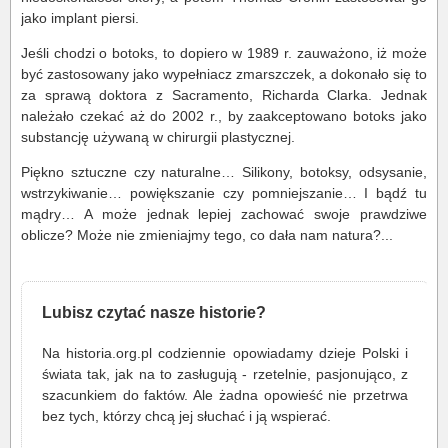
jako implant piersi.
Jeśli chodzi o botoks, to dopiero w 1989 r. zauważono, iż może
być zastosowany jako wypełniacz zmarszczek, a dokonało się to
za sprawą doktora z Sacramento, Richarda Clarka. Jednak
należało czekać aż do 2002 r., by zaakceptowano botoks jako
substancję używaną w chirurgii plastycznej.
Piękno sztuczne czy naturalne… Silikony, botoksy, odsysanie,
wstrzykiwanie… powiększanie czy pomniejszanie… I bądź tu
mądry… A może jednak lepiej zachować swoje prawdziwe
oblicze? Może nie zmieniajmy tego, co dała nam natura?...
Lubisz czytać nasze historie?
Na historia.org.pl codziennie opowiadamy dzieje Polski i
świata tak, jak na to zasługują - rzetelnie, pasjonująco, z
szacunkiem do faktów. Ale żadna opowieść nie przetrwa
bez tych, którzy chcą jej słuchać i ją wspierać.