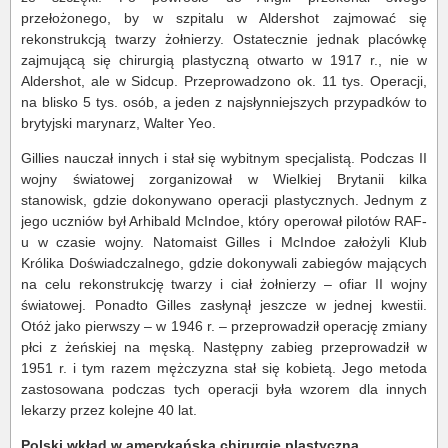
przełożonego, by w szpitalu w Aldershot zajmować się
rekonstrukcją twarzy żołnierzy. Ostatecznie jednak placówkę
zajmującą się chirurgią plastyczną otwarto w 1917 r., nie w
Aldershot, ale w Sidcup. Przeprowadzono ok. 11 tys. Operacji,
na blisko 5 tys. osób, a jeden z najsłynniejszych przypadków to
brytyjski marynarz, Walter Yeo.
Gillies nauczał innych i stał się wybitnym specjalistą. Podczas II
wojny światowej zorganizował w Wielkiej Brytanii kilka
stanowisk, gdzie dokonywano operacji plastycznych. Jednym z
jego uczniów był Arhibald McIndoe, który operował pilotów RAF-
u w czasie wojny. Natomaist Gilles i McIndoe założyli Klub
Królika Doświadczalnego, gdzie dokonywali zabiegów mających
na celu rekonstrukcję twarzy i ciał żołnierzy – ofiar II wojny
światowej. Ponadto Gilles zasłynął jeszcze w jednej kwestii.
Otóż jako pierwszy – w 1946 r. – przeprowadził operację zmiany
płci z żeńskiej na męską. Następny zabieg przeprowadził w
1951 r. i tym razem mężczyzna stał się kobietą. Jego metoda
zastosowana podczas tych operacji była wzorem dla innych
lekarzy przez kolejne 40 lat.
Polski wkład w amerykańską chirurgię plastyczną