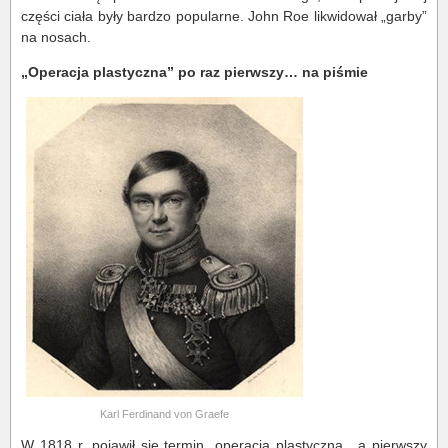
części ciała były bardzo popularne. John Roe likwidował „garby”
na nosach.
„Operacja plastyczna” po raz pierwszy… na piśmie
Karl Ferdinand von Graefe
W 1818 r. pojawił się termin „operacja plastyczna„, a pierwszy