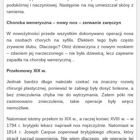
podskórnej i naczyniowej. Następnie na nią umieszczał skórę z
ramienia.
Choroba weneryczna – nowy nos – zerwanie zaręczyn
W nowożytności przede wszystkim dokonywano operacji nosa
na osobach chorych na syfilis. Efektem tego było często
zrywanie ślubu. Dlaczego? Otóż dziewczyna z nowym noskiem
– zdaniem jej narzeczonego – nie była dziewicą, lecz zapewne
zapadła na chorobę weneryczną…
Przełomowy XIX w.
Jednak bardzo długo należało czekać na znaczny rozwój
chirurgii plastycznej, ponieważ te zabiegi były dosyć bolesne, a
bez znieczulenia chyba nie do wytrzymania. Zatem póki nie
zastosowano znieczulenia, takie operacje były wręcz
niemożliwe.
Natomiast istotny przełom to XIX w., a raczej koniec XVIII w. – w
1794 r. brytyjski lekarz naprawił nos mężczyźnie. Natomiast w
1814 r. Joseph Carpue zoperował brytyjskiego oficera, który
stracił narząd powonienia. Nie wiem dlaczego, ale operacje tej