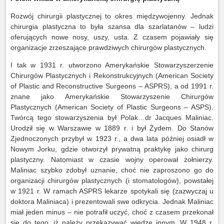
Rozwój chirurgii plastycznej to okres międzywojenny. Jednak
chirurgia plastyczna to była szansa dla szarlatanów – ludzi
oferujących nowe nosy, uszy, usta. Z czasem pojawiały się
organizacje zrzeszające prawdziwych chirurgów plastycznych.
I tak w 1931 r. utworzono Amerykańskie Stowarzyszerzenie
Chirurgów Plastycznych i Rekonstrukcyjnych (American Society
of Plastic and Reconstructive Surgeons – ASPRS), a od 1991 r.
znane jako Amerykańskie Stowarzyszenie Chirurgów
Plastycznych (American Society of Plastic Surgeons – ASPS).
Twórcą tego stowarzyszenia był Polak…dr Jacques Maliniac.
Urodził się w Warszawie w 1889 r. i był Żydem. Do Stanów
Zjednoczonych przybył w 1923 r., a dwa lata później osiadł w
Nowym Jorku, gdzie otworzył prywatną praktykę jako chirurg
plastyczny. Natomiast w czasie wojny operował żołnierzy.
Maliniac szybko zdobył uznanie, choć nie zaproszono go do
organizacji chirurgów plastycznych (i stomatologów), powstałej
w 1921 r. W ramach ASPRS lekarze spotykali się (zazwyczaj u
doktora Maliniaca) i prezentowali swe odkrycia. Jednak Maliniac
miał jeden minus – nie potrafił uczyć, choć z czasem przekonał
się do tego, iż należy przekazywać wiedzę innym, W 1948 r.