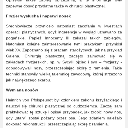
Opisywał także zabieg obrzezania, a te informacje były
zapewne dosyć przydatne także w chirurgii plastycznej.
Fryzjer wysłucha i naprawi nosek
Średniowiecze przyniosło natomiast zacofanie w kwestiach
operacji plastycznych, gdyż ingerencje w wygląd uznawano za
pogańskie. Papież Innocenty III zakazał takich zabiegów.
Natomiast kolejne zainteresowanie tymi praktykami przyniósł
wiek XV. Zapoznano się z pracami starożytnych, jak na przykład
Galena. Chirurgią plastyczną zaczęto zajmować się w
zakładach fryzjerskich, np. w Sycylii ojciec i syn – fryzjerzy -
odbudowywali nosy, przeszczepiając skórę z ramienia. Takie
techniki stanowiły wielką tajemnicę zawodową, której strzeżono
jak największego skarbu.
Wymiana nosów
Heinrich von Pfolspeundt był członkiem zakonu krzyżackiego i
nauczył się chirurgii plastycznej od cudzoziemca. Zaczął sam
praktykować tę sztukę i opisał przypadek, jak zrobić nowy nos,
gdy „stary” został pożarty przez psa. Jego zdaniem należało
dokonać rekonstrukcji, przeszczepiając skórę z ramienia.