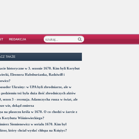
ST
REDAKCJA
CZ TAKŻE
acie historyczne w 3. sezonie 1670. Kim byli Korybut
iecki, Eleonora Habsburżanka, Radziwiłł i
nowicz?
sador Ukrainy: w UPA byli zbrodniarze, ale w
 podziemiu też była duża ilość zbrodniczych aktów
, sezon 3 - recenzja. Adamczycha rusza w świat, ale
sze wie, dokąd zmierza
a na płaszczu króla w 1670. O co chodzi w żarcie z
a Korybuta Wiśniowieckiego?
mierz Siemienowicz w serialu 1670. Kim był
ktor, który chciał wysłać chłopa na Księżyc?