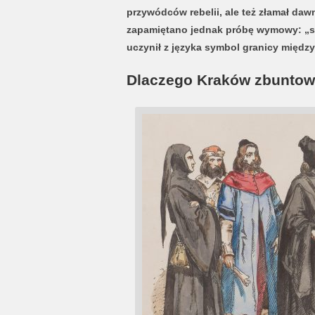
przywódców rebelii, ale też złamał daw
zapamiętano jednak próbę wymowy: „socz
uczynił z języka symbol granicy międz
Dlaczego Kraków zbuntowa