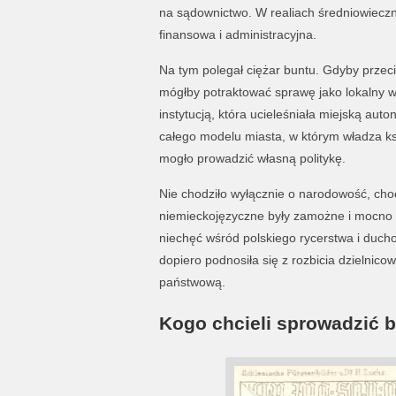
na sądownictwo. W realiach średniowieczn
finansowa i administracyjna.
Na tym polegał ciężar buntu. Gdyby przec
mógłby potraktować sprawę jako lokalny w
instytucją, która ucieleśniała miejską auto
całego modelu miasta, w którym władza k
mogło prowadzić własną politykę.
Nie chodziło wyłącznie o narodowość, choć b
niemieckojęzyczne były zamożne i mocno o
niechęć wśród polskiego rycerstwa i ducho
dopiero podnosiła się z rozbicia dzielnic
państwową.
Kogo chcieli sprowadzić 