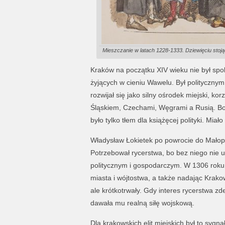
Mieszczanie w latach 1228-1333. Dziewięciu stoj
Kraków na początku XIV wieku nie był sp
żyjących w cieniu Wawelu. Był polityczny
rozwijał się jako silny ośrodek miejski, ko
Śląskiem, Czechami, Węgrami a Rusią. Bo
było tylko tłem dla książęcej polityki. Miał
Władysław Łokietek po powrocie do Małopol
Potrzebował rycerstwa, bo bez niego nie 
politycznym i gospodarczym. W 1306 roku
miasta i wójtostwa, a także nadając Krako
ale krótkotrwały. Gdy interes rycerstwa zde
dawała mu realną siłę wojskową.
Dla krakowskich elit miejskich był to sygn