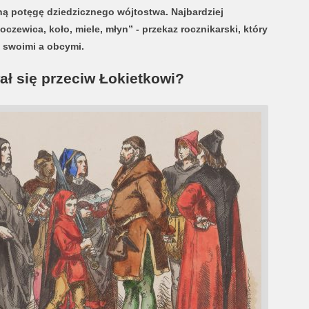
ną potęgę dziedzicznego wójtostwa. Najbardziej
ewica, koło, miele, młyn” - przekaz rocznikarski, który
y swoimi a obcymi.
ł się przeciw Łokietkowi?