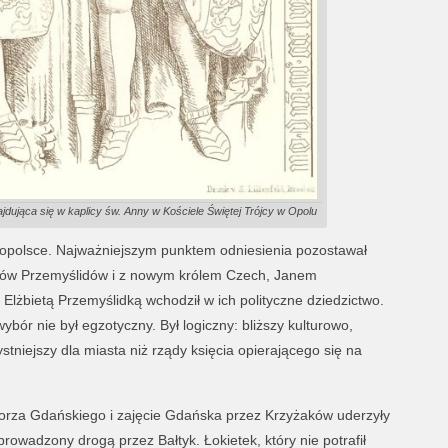
najdująca się w kaplicy św. Anny w Kościele Świętej Trójcy w Opolu
łopolsce. Najważniejszym punktem odniesienia pozostawał
ądów Przemyślidów i z nowym królem Czech, Janem
lżbietą Przemyślidką wchodził w ich polityczne dziedzictwo.
ybór nie był egzotyczny. Był logiczny: bliższy kulturowo,
stniejszy dla miasta niż rządy księcia opierającego się na
omorza Gdańskiego i zajęcie Gdańska przez Krzyżaków uderzyły
rowadzony drogą przez Bałtyk. Łokietek, który nie potrafił