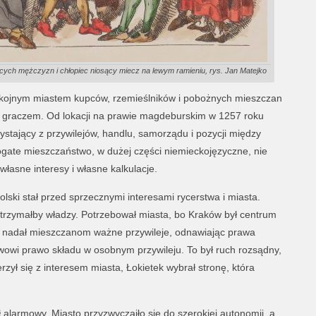
ących mężczyzn i chłopiec niosący miecz na lewym ramieniu, rys. Jan Matejko
okojnym miastem kupców, rzemieślników i pobożnych mieszczan
m graczem. Od lokacji na prawie magdeburskim w 1257 roku
rzystający z przywilejów, handlu, samorządu i pozycji między
gate mieszczaństwo, w dużej części niemieckojęzyczne, nie
o własne interesy i własne kalkulacje.
ski stał przed sprzecznymi interesami rycerstwa i miasta.
utrzymałby władzy. Potrzebował miasta, bo Kraków był centrum
 nadał mieszczanom ważne przywileje, odnawiając prawa
wowi prawo składu w osobnym przywileju. To był ruch rozsądny,
rzył się z interesem miasta, Łokietek wybrał stronę, która
ał alarmowy. Miasto przyzwyczaiło się do szerokiej autonomii, a