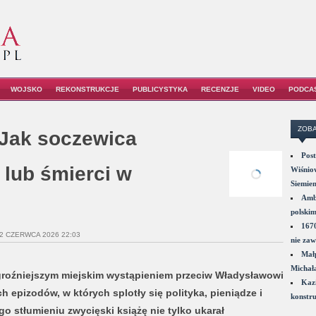
WOJSKO
REKONSTRUKCJE
PUBLICYSTYKA
RECENZJE
VIDEO
PODCA
ZOBA
 Jak soczewica
Post
 lub śmierci w
Wiśniow
Siemie
Amba
polskim
1670
 2 CZERWCA 2026 22:03
nie zaw
Małp
Michał
jgroźniejszym miejskim wystąpieniem przeciw Władysławowi
Kazi
 epizodów, w których splotły się polityka, pieniądze i
konstru
go stłumieniu zwycięski książę nie tylko ukarał