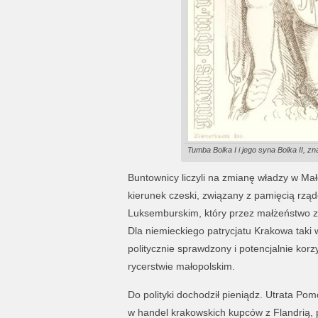
Tumba Bolka I i jego syna Bolka II, z
Buntownicy liczyli na zmianę władzy w Ma
kierunek czeski, związany z pamięcią rz
Luksemburskim, który przez małżeństwo z E
Dla niemieckiego patrycjatu Krakowa taki w
politycznie sprawdzony i potencjalnie korzy
rycerstwie małopolskim.
Do polityki dochodził pieniądz. Utrata P
w handel krakowskich kupców z Flandrią, p