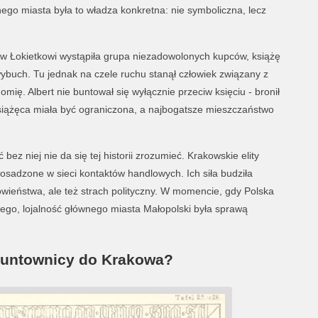
ego miasta była to władza konkretna: nie symboliczna, lecz
iw Łokietkowi wystąpiła grupa niezadowolonych kupców, książę
ybuch. Tu jednak na czele ruchu stanął człowiek związany z
nomię. Albert nie buntował się wyłącznie przeciw księciu - bronił
siążęca miała być ograniczona, a najbogatsze mieszczaństwo
ez niej nie da się tej historii zrozumieć. Krakowskie elity
sadzone w sieci kontaktów handlowych. Ich siła budziła
wieństwa, ale też strach polityczny. W momencie, gdy Polska
owego, lojalność głównego miasta Małopolski była sprawą
buntownicy do Krakowa?