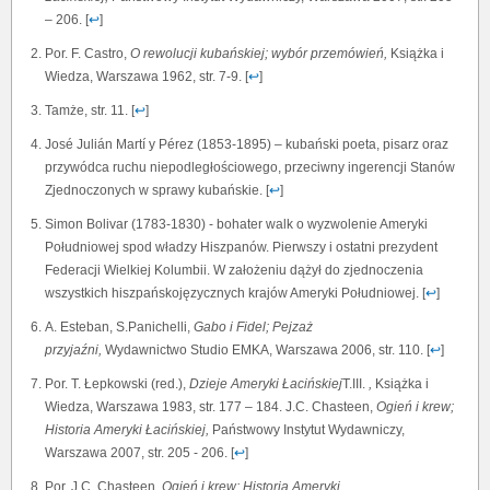
– 206. [
↩
]
Por. F. Castro,
O rewolucji kubańskiej; wybór przemówień,
Książka i
Wiedza, Warszawa 1962, str. 7-9. [
↩
]
Tamże, str. 11. [
↩
]
José Julián Martí y Pérez (1853-1895) – kubański poeta, pisarz oraz
przywódca ruchu niepodległościowego, przeciwny ingerencji Stanów
Zjednoczonych w sprawy kubańskie. [
↩
]
Simon Bolivar (1783-1830) - bohater walk o wyzwolenie Ameryki
Południowej spod władzy Hiszpanów. Pierwszy i ostatni prezydent
Federacji Wielkiej Kolumbii. W założeniu dążył do zjednoczenia
wszystkich hiszpańskojęzycznych krajów Ameryki Południowej. [
↩
]
A. Esteban, S.Panichelli,
Gabo i Fidel; Pejzaż
przyjaźni,
Wydawnictwo Studio EMKA, Warszawa 2006, str. 110. [
↩
]
Por. T. Łepkowski (red.),
Dzieje Ameryki Łacińskiej
T.III.
,
Książka i
Wiedza, Warszawa 1983, str. 177 – 184. J.C. Chasteen,
Ogień i krew;
Historia Ameryki Łacińskiej,
Państwowy Instytut Wydawniczy,
Warszawa 2007, str. 205 - 206. [
↩
]
Por. J.C. Chasteen,
Ogień i krew; Historia Ameryki