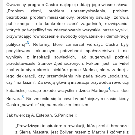
Ówczesny program Castro najlepiej oddają jego własne słowa:
„Problem ziemi, problem uprzemysłowienia, problem
bezrobocia, problem mieszkaniowy, problemy oświaty i zdrowia
publicznego - oto konkretnie sześć zagadnień, rozwiązaniu,
których poświęcilibyśmy zdecydowanie wszystkie nasze wysiłki,
przywracając równocześnie swobody obywatelskie i demokrację
3
polityczną”
. Reformy, które zamierzał wdrożyć Castro były
podyktowane aktualnymi potrzebami społeczeństwa i nie
wynikały z inspiracji sowieckich, jak sugerowali później
przedstawiciele Stanów Zjednoczonych. Faktem jest, że Fidel
znał w tamtym okresie niektóre prace Marksa, ale w żadnej z
jego deklaracji, czy przemówieniu nie pada słowo „socjalizm„
czy ”marksizm”. Za swoją główną inspirację przywódca rewolucji
4
kubańskiej uznaje przede wszystkim dzieła Martiego
oraz idee
5
Bolivara
. Nie zmieniło się to nawet w późniejszym czasie, kiedy
Castro „nawrócił” się na marksizm-leninizm.
Jak twierdzą A. Esteban, S.Panichelli:
„Prawdziwym inspiratorem rewolucji, którą zrobili brodacze
z Sierra Maestra, jest Bolivar razem z Martim i którymś z