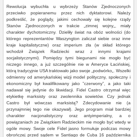
Rewolucja wybuchła u wybrzeży Stanów Zjednoczonych
przeciwko popieranemu przez nich dyktatorowi. Należy
podkreślić, że poglądy, jakimi cechowały się kolejne rządy
Stanów Zjednoczonych w trakcie „zimnej wojny„, miały
charakter dychotomiczny. Dzieliły świat na obóz wolności (do
którego reprezentantów Waszyngton zaliczał siebie oraz inne
kraje kapitalistyczne) oraz imperium zła (w skład którego
wchodził Związek Radziecki wraz z innymi krajami
socjalistycznymi). Pomiędzy tymi biegunami nie mogło być
niczego innego, a już szczególnie nie w Ameryce Łacińskiej,
którą tradycyjnie USA traktowało jako swoje „podwórko„. Wszelki
odmienny od amerykańskiej wizji model polityczny, społeczny i
ekonomiczny był kwalifikowany jako ”czerwony”, a jako taki
nadawał się jedynie do likwidacji. Fidel Castro otrzymał więc
etykietkę marksisty oraz zwolennika sowietów. Czy jednak
Castro był wówczas marksistą? Zdecydowanie nie (a
przynajmniej tego nie okazywał). Jego program miał bardziej
charakter nacjonalistyczny oraz antyimperialny, a o
powiązaniach ze Związkiem Radzieckim nie mogło być wtedy w
ogóle mowy. Swoje cele Fidel jasno formułuje podczas mowy
obrończej przed sądem w Santiago de Cuba 16 października