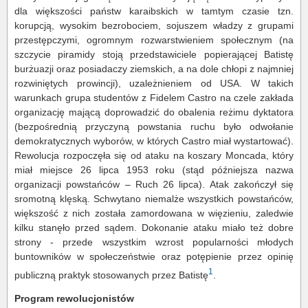
dla większości państw karaibskich w tamtym czasie tzn.
korupcją, wysokim bezrobociem, sojuszem władzy z grupami
przestępczymi, ogromnym rozwarstwieniem społecznym (na
szczycie piramidy stoją przedstawiciele popierającej Batistę
burżuazji oraz posiadaczy ziemskich, a na dole chłopi z najmniej
rozwiniętych prowincji), uzależnieniem od USA. W takich
warunkach grupa studentów z Fidelem Castro na czele zakłada
organizację mającą doprowadzić do obalenia reżimu dyktatora
(bezpośrednią przyczyną powstania ruchu było odwołanie
demokratycznych wyborów, w których Castro miał wystartować).
Rewolucja rozpoczęła się od ataku na koszary Moncada, który
miał miejsce 26 lipca 1953 roku (stąd późniejsza nazwa
organizacji powstańców – Ruch 26 lipca). Atak zakończył się
sromotną klęską. Schwytano niemalże wszystkich powstańców,
większość z nich została zamordowana w więzieniu, zaledwie
kilku stanęło przed sądem. Dokonanie ataku miało też dobre
strony - przede wszystkim wzrost popularności młodych
buntowników w społeczeństwie oraz potępienie przez opinię
1
publiczną praktyk stosowanych przez Batistę
.
Program rewolucjonistów