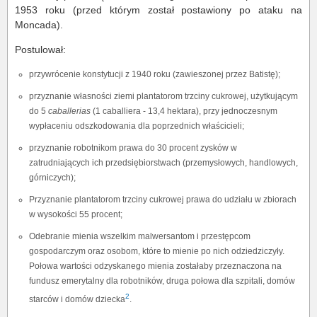
1953 roku (przed którym został postawiony po ataku na
Moncada).
Postulował:
przywrócenie konstytucji z 1940 roku (zawieszonej przez Batistę);
przyznanie własności ziemi plantatorom trzciny cukrowej, użytkującym
do 5
caballerias
(1 caballiera - 13,4 hektara), przy jednoczesnym
wypłaceniu odszkodowania dla poprzednich właścicieli;
przyznanie robotnikom prawa do 30 procent zysków w
zatrudniających ich przedsiębiorstwach (przemysłowych, handlowych,
górniczych);
Przyznanie plantatorom trzciny cukrowej prawa do udziału w zbiorach
w wysokości 55 procent;
Odebranie mienia wszelkim malwersantom i przestępcom
gospodarczym oraz osobom, które to mienie po nich odziedziczyły.
Połowa wartości odzyskanego mienia zostałaby przeznaczona na
fundusz emerytalny dla robotników, druga połowa dla szpitali, domów
2
starców i domów dziecka
.