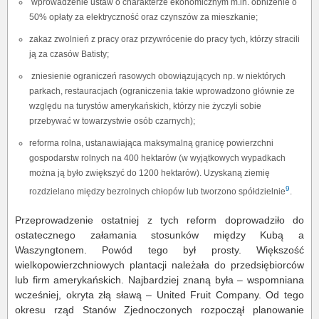
wprowadzenie ustaw o charakterze ekonomicznym m.in. obniżenie o
50% opłaty za elektryczność oraz czynszów za mieszkanie;
zakaz zwolnień z pracy oraz przywrócenie do pracy tych, którzy stracili
ją za czasów Batisty;
zniesienie ograniczeń rasowych obowiązujących np. w niektórych
parkach, restauracjach (ograniczenia takie wprowadzono głównie ze
względu na turystów amerykańskich, którzy nie życzyli sobie
przebywać w towarzystwie osób czarnych);
reforma rolna, ustanawiająca maksymalną granicę powierzchni
gospodarstw rolnych na 400 hektarów (w wyjątkowych wypadkach
można ją było zwiększyć do 1200 hektarów). Uzyskaną ziemię
9
rozdzielano między bezrolnych chłopów lub tworzono spółdzielnie
.
Przeprowadzenie ostatniej z tych reform doprowadziło do
ostatecznego załamania stosunków między Kubą a
Waszyngtonem. Powód tego był prosty. Większość
wielkopowierzchniowych plantacji należała do przedsiębiorców
lub firm amerykańskich. Najbardziej znaną była – wspomniana
wcześniej, okryta złą sławą – United Fruit Company. Od tego
okresu rząd Stanów Zjednoczonych rozpoczął planowanie