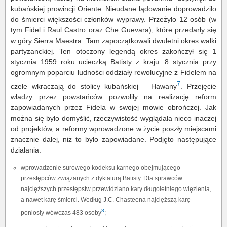
kubańskiej prowincji Oriente. Nieudane lądowanie doprowadziło
do śmierci większości członków wyprawy. Przeżyło 12 osób (w
tym Fidel i Raul Castro oraz Che Guevara), które przedarły się
w góry Sierra Maestra. Tam zapoczątkowali dwuletni okres walki
partyzanckiej. Ten otoczony legendą okres zakończył się 1
stycznia 1959 roku ucieczką Batisty z kraju. 8 stycznia przy
ogromnym poparciu ludności oddziały rewolucyjne z Fidelem na
7
czele wkraczają do stolicy kubańskiej – Hawany
. Przejęcie
władzy przez powstańców pozwoliły na realizację reform
zapowiadanych przez Fidela w swojej mowie obrończej. Jak
można się było domyślić, rzeczywistość wyglądała nieco inaczej
od projektów, a reformy wprowadzone w życie poszły miejscami
znacznie dalej, niż to było zapowiadane. Podjęto następujące
działania:
wprowadzenie surowego kodeksu karnego obejmującego
przestępców związanych z dyktaturą Batisty. Dla sprawców
najcięższych przestępstw przewidziano kary długoletniego więzienia,
a nawet karę śmierci. Według J.C. Chasteena najcięższą karę
8
poniosły wówczas 483 osoby
;