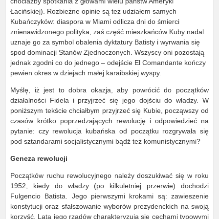
chociażby spotkania z głowami wielu państw Ameryki
Łacińskiej). Rozbieżne opinie są też udziałem samych
Kubańczyków: diaspora w Miami odlicza dni do śmierci
znienawidzonego polityka, zaś część mieszkańców Kuby nadal
uznaje go za symbol obalenia dyktatury Batisty i wyrwania się
spod dominacji Stanów Zjednoczonych. Wszyscy oni pozostają
jednak zgodni co do jednego – odejście El Comandante kończy
pewien okres w dziejach małej karaibskiej wyspy.
Myślę, iż jest to dobra okazja, aby powrócić do początków
działalności Fidela i przyjrzeć się jego dojściu do władzy. W
poniższym tekście chciałbym przyjrzeć się Kubie, począwszy od
czasów krótko poprzedzających rewolucję i odpowiedzieć na
pytanie: czy rewolucja kubańska od początku rozgrywała się
pod sztandarami socjalistycznymi bądź też komunistycznymi?
Geneza rewolucji
Początków ruchu rewolucyjnego należy doszukiwać się w roku
1952, kiedy do władzy (po kilkuletniej przerwie) dochodzi
Fulgencio Batista. Jego pierwszymi krokami są: zawieszenie
konstytucji oraz sfałszowanie wyborów prezydenckich na swoją
korzyść. Lata jego rządów charakteryzują się cechami typowymi