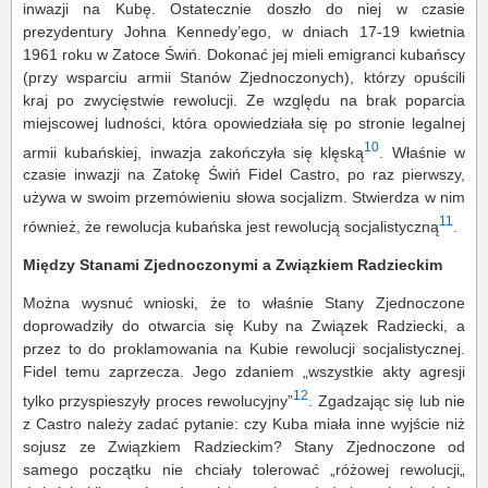
inwazji na Kubę. Ostatecznie doszło do niej w czasie
prezydentury Johna Kennedy’ego, w dniach 17-19 kwietnia
1961 roku w Zatoce Świń. Dokonać jej mieli emigranci kubańscy
(przy wsparciu armii Stanów Zjednoczonych), którzy opuścili
kraj po zwycięstwie rewolucji. Ze względu na brak poparcia
miejscowej ludności, która opowiedziała się po stronie legalnej
10
armii kubańskiej, inwazja zakończyła się klęską
. Właśnie w
czasie inwazji na Zatokę Świń Fidel Castro, po raz pierwszy,
używa w swoim przemówieniu słowa socjalizm. Stwierdza w nim
11
również, że rewolucja kubańska jest rewolucją socjalistyczną
.
Między Stanami Zjednoczonymi a Związkiem Radzieckim
Można wysnuć wnioski, że to właśnie Stany Zjednoczone
doprowadziły do otwarcia się Kuby na Związek Radziecki, a
przez to do proklamowania na Kubie rewolucji socjalistycznej.
Fidel temu zaprzecza. Jego zdaniem „wszystkie akty agresji
12
tylko przyspieszyły proces rewolucyjny”
. Zgadzając się lub nie
z Castro należy zadać pytanie: czy Kuba miała inne wyjście niż
sojusz ze Związkiem Radzieckim? Stany Zjednoczone od
samego początku nie chciały tolerować „różowej rewolucji„