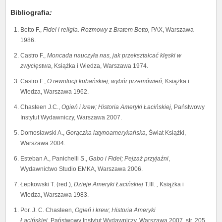
Bibliografia
:
Betto F.,
Fidel i religia.
Rozmowy z Bratem Betto,
PAX, Warszawa
1986.
Castro F.,
Moncada nauczyła nas, jak przekształcać klęski w
zwycięstwa
, Książka i Wiedza, Warszawa 1974.
Castro F.,
O rewolucji kubańskiej; wybór przemówień,
Książka i
Wiedza, Warszawa 1962.
Chasteen J.C.,
Ogień i krew; Historia Ameryki Łacińskiej,
Państwowy
Instytut Wydawniczy, Warszawa 2007.
Domosławski A.,
Gorączka latynoamerykańska,
Świat Książki,
Warszawa 2004.
Esteban A., Panichelli S.,
Gabo i Fidel; Pejzaż przyjaźni
,
Wydawnictwo Studio EMKA, Warszawa 2006.
Łepkowski T. (red.),
Dzieje Ameryki Łacińskiej
T.III.
,
Książka i
Wiedza, Warszawa 1983.
Por. J. C. Chasteen,
Ogień i krew; Historia Ameryki
Łacińskiej,
Państwowy Instytut Wydawniczy, Warszawa 2007, str. 205