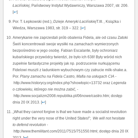
Łacińskiej,
Państwowy Instytut Wydawniczy, Warszawa 2007, str. 206.
[
↩
]
Por. T. Łepkowski (red.),
Dzieje Ameryki Łacińskiej
T.III.
,
Książka i
Wiedza, Warszawa 1983, str. 319 – 322. [
↩
]
Amerykanie nie zaprzestali prób obalenia Fidela, ale od czasu Zatoki
Świń koncentrowali swoje wysiłki na zamachach wymierzonych
bezpośrednio w jego osobę. Fabian Escalante, były ochroniarz
kubańskiego przywódcy twierdzi, że było ich 638! Były wśród nich
zupełnie fantastyczne projekty jak np. podrzucenie nurkującemu
Fidelowi muszli z ładunkiem wybuchowym czy zatrucie milk-shake.a.
Por.
Plany zamachu na Fidela Castro, Mafia na usługach CIA
-
http://www.historycy.org/index.php?showtopic=13732 oraz
Legenda
o człowieku, którego nie można zabić,
-
http://www.socjalizm2008.republika.pl/06nowe/castro.htm; dostęp
dnia 20 IX 2013. [
↩
]
„What they cannot forgive is that we have made a socialist revolution
right under the very nose of the United States!”;
We will not hesitate
to defend revolution
-
http://www.themilitant.com/2011/7515/751550.html; dostęp dnia 20 IX
2013. [
↩
]