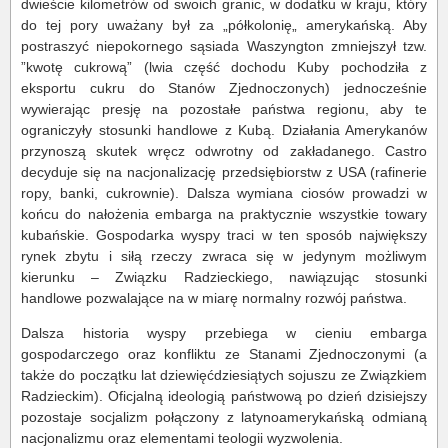
dwieście kilometrów od swoich granic, w dodatku w kraju, który
do tej pory uważany był za „półkolonię„ amerykańską. Aby
postraszyć niepokornego sąsiada Waszyngton zmniejszył tzw.
”kwotę cukrową” (lwia część dochodu Kuby pochodziła z
eksportu cukru do Stanów Zjednoczonych) jednocześnie
wywierając presję na pozostałe państwa regionu, aby te
ograniczyły stosunki handlowe z Kubą. Działania Amerykanów
przynoszą skutek wręcz odwrotny od zakładanego. Castro
decyduje się na nacjonalizację przedsiębiorstw z USA (rafinerie
ropy, banki, cukrownie). Dalsza wymiana ciosów prowadzi w
końcu do nałożenia embarga na praktycznie wszystkie towary
kubańskie. Gospodarka wyspy traci w ten sposób największy
rynek zbytu i siłą rzeczy zwraca się w jedynym możliwym
kierunku – Związku Radzieckiego, nawiązując stosunki
handlowe pozwalające na w miarę normalny rozwój państwa.
Dalsza historia wyspy przebiega w cieniu embarga
gospodarczego oraz konfliktu ze Stanami Zjednoczonymi (a
także do początku lat dziewięćdziesiątych sojuszu ze Związkiem
Radzieckim). Oficjalną ideologią państwową po dzień dzisiejszy
pozostaje socjalizm połączony z latynoamerykańską odmianą
nacjonalizmu oraz elementami teologii wyzwolenia.