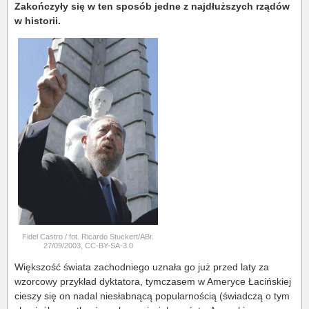
Zakończyły się
w ten sposób jedne z najdłuższych rządów
w historii.
Fidel Castro / fot. Ricardo Stuckert/ABr.
27/09/2003, CC-BY-SA-3.0
Większość świata zachodniego uznała go już przed laty za
wzorcowy przykład dyktatora, tymczasem w Ameryce Łacińskiej
cieszy się on nadal niesłabnącą popularnością (świadczą o tym