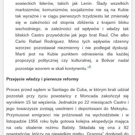
sowieckich liderów, takich jak Lenin. Ślady wszelkich
marksizmów, komunizmów, socjalizmów nie są na Kubie
tak wyraźne i w ciągu pierwszych trzydziestu lat zmieniały
się w zależności od stopnia zbliżenia z krajami bloku
wschodniego, w zależności od wpływów i władzy tak
bliskich Castro przywódców jak jego brat Raul, Che albo
Carlo Rafael Rodriguez. Mimo tych wpływów rdzenny
wzorzec pozostawał niezmienny i nie podlegał dyskusji.
Marti jest na Kubie punktem odniesienia dla każdej
propozycji politycznej czy kulturalnej, a Bolivar nadal
6
pozostaje wzorem w skali kontynentu.”
Przejęcie władzy i pierwsze reformy
Proces przed sądem w Santiago de Cuba, w którym brali udział
pozostali przy życiu powstańcy z Moncada zakończył się
wyrokiem 15 lat więzienia. Jednakże po 22 miesiącach Castro i
jego towarzysze zostają uwolnieni i deportowani do Meksyku.
Przymusowi emigranci nie próżnowali na wychodźstwie i w
listopadzie 1956 roku była gotowa kolejna ekspedycja mająca
na celu obalenie reżimu Batisty. Składała się ona z 82
powstańców, którzy na niewielkim statku „Granma” dopłynęli do