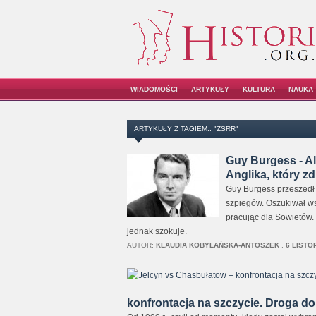
WIADOMOŚCI
ARTYKUŁY
KULTURA
NAUKA
ARTYKUŁY Z TAGIEM:: "ZSRR"
Guy Burgess - Al
Anglika, który zd
Guy Burgess przeszedł d
szpiegów. Oszukiwał wsz
pracując dla Sowietów.
jednak szokuje.
AUTOR:
KLAUDIA KOBYLAŃSKA-ANTOSZEK
,
6 LISTO
konfrontacja na szczycie. Droga do 