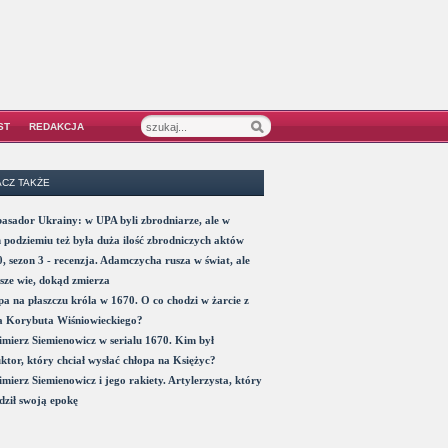
ST
REDAKCJA
CZ TAKŻE
sador Ukrainy: w UPA byli zbrodniarze, ale w
 podziemiu też była duża ilość zbrodniczych aktów
, sezon 3 - recenzja. Adamczycha rusza w świat, ale
sze wie, dokąd zmierza
a na płaszczu króla w 1670. O co chodzi w żarcie z
a Korybuta Wiśniowieckiego?
mierz Siemienowicz w serialu 1670. Kim był
ktor, który chciał wysłać chłopa na Księżyc?
mierz Siemienowicz i jego rakiety. Artylerzysta, który
ził swoją epokę