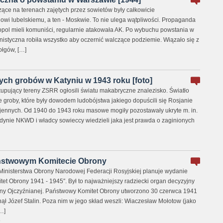
ące na terenach zajętych przez sowietów były całkowicie
i lubelskiemu, a ten - Moskwie. To nie ulega wątpliwości. Propaganda
pol mieli komuniści, regularnie atakowała AK. Po wybuchu powstania w
styczna robiła wszystko aby oczernić walczące podziemie. Wiązało się z
ołgów, […]
ch grobów w Katyniu w 1943 roku [foto]
pujący tereny ZSRR ogłosili światu makabryczne znalezisko. Światło
 groby, które były dowodem ludobójstwa jakiego dopuścili się Rosjanie
jennych. Od 1940 do 1943 roku masowe mogiły pozostawały ukryte m. in.
edynie NKWD i władcy sowieccy wiedzieli jaka jest prawda o zaginionych
ństwowym Komitecie Obrony
inisterstwa Obrony Narodowej Federacji Rosyjskiej planuje wydanie
et Obrony 1941 - 1945″. Był to najważniejszy radziecki organ decyzyjny
jny Ojczyźnianej. Państwowy Komitet Obrony utworzono 30 czerwca 1941
nął Józef Stalin. Poza nim w jego skład weszli: Wiaczesław Mołotow (jako
…]
0