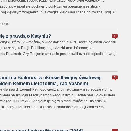
rany na przewodniczącego Rady Najwyższej Rosyjskiej Federacyjnej
hasbułatow mógł się pochwalić politycznym poparciem ze strony
ię największym wrogiem? To ta dwójka kierowała sceną polityczną Rosji w
 12:00
ię z prawdą o Katyniu?
1
ł książki, która 17 września, a więc dokładnie w 76. rocznicę ataku Związku
ukaże się w Rosji. Publikacja będzie zbiorem informacji o
u Polakach. Czy Rosjanie wreszcie postanowili uznać i ogłosić prawdę
nci na Białorusi w okresie II wojny światowej -
6
nidem Reinem (Jerozolima, Yad Vashem)
 dla nas dr Leonid Rein opowiedział o mało znanym epizodzie wojny.
nikiem naukowym Międzynarodowego Instytutu Badań nad Holokaustem
e (od 2008 roku). Specjalizuje się w historii Żydów na Białorusi w
, okupacja niemiecka na Białorusi, działalność formacji Waffen SS,
czna o powstaniu w Warszawie [1944]