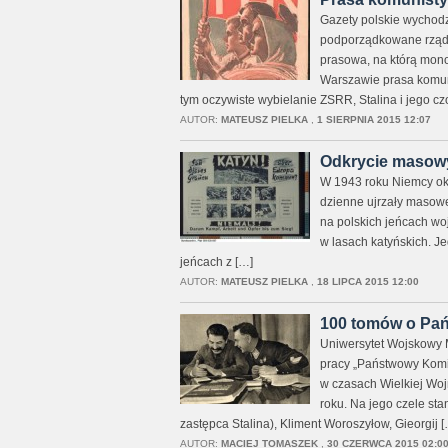
Gazety polskie wychodz
podporządkowane rządow
prasowa, na którą mono
Warszawie prasa komuni
tym oczywiste wybielanie ZSRR, Stalina i jego cz
AUTOR:
MATEUSZ PIELKA
,
1 SIERPNIA 2015 12:07
Odkrycie masowy
W 1943 roku Niemcy oku
dzienne ujrzały masowe
na polskich jeńcach wo
w lasach katyńskich. J
jeńcach z […]
AUTOR:
MATEUSZ PIELKA
,
18 LIPCA 2015 12:00
100 tomów o Pa
Uniwersytet Wojskowy M
pracy „Państwowy Komit
w czasach Wielkiej Wo
roku. Na jego czele sta
zastępca Stalina), Kliment Woroszyłow, Gieorgij [
AUTOR:
MACIEJ TOMASZEK
,
30 CZERWCA 2015 02:0