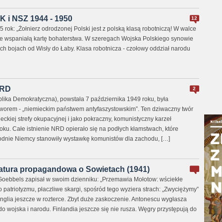
 i NSZ 1944 - 1950
12
 rok: „Żołnierz odrodzonej Polski jest z polską klasą robotniczą! W walce
bie wspaniałą kartę bohaterstwa. W szeregach Wojska Polskiego synowie
ich bojach od Wisły do Łaby. Klasa robotnicza - czołowy oddział narodu
NRD
2
ika Demokratyczna), powstała 7 października 1949 roku, była
worem - „niemieckim państwem antyfaszystowskim”. Ten dziwaczny twór
ieckiej strefy okupacyjnej i jako pokraczny, komunistyczny karzeł
oku. Całe istnienie NRD opierało się na podłych kłamstwach, które
odnie Niemcy stanowiły wystawkę komunistów dla zachodu, […]
atura propagandowa o Sowietach (1941)
Goebbels zapisał w swoim dzienniku: „Przemawia Mołotow: wściekłe
patriotyzmu, płaczliwe skargi, spośród tego wyziera strach: „Zwyciężymy”
Anglia jeszcze w rozterce. Zbyt duże zaskoczenie. Antonescu wygłasza
o wojska i narodu. Finlandia jeszcze się nie rusza. Węgry przystępują do