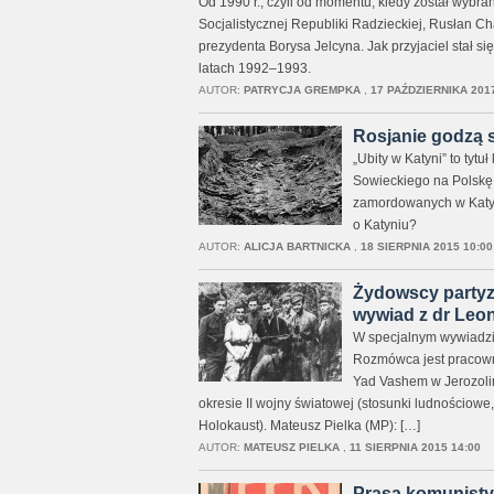
Od 1990 r., czyli od momentu, kiedy został wyb
Socjalistycznej Republiki Radzieckiej, Rusłan C
prezydenta Borysa Jelcyna. Jak przyjaciel stał s
latach 1992–1993.
AUTOR:
PATRYCJA GREMPKA
,
17 PAŹDZIERNIKA 2017
Rosjanie godzą s
„Ubity w Katyni” to tytu
Sowieckiego na Polskę, 
zamordowanych w Katyni
o Katyniu?
AUTOR:
ALICJA BARTNICKA
,
18 SIERPNIA 2015 10:00
Żydowscy partyza
wywiad z dr Leo
W specjalnym wywiadzie
Rozmówca jest pracow
Yad Vashem w Jerozolimi
okresie II wojny światowej (stosunki ludnościowe
Holokaust). Mateusz Pielka (MP): […]
AUTOR:
MATEUSZ PIELKA
,
11 SIERPNIA 2015 14:00
Prasa komunisty