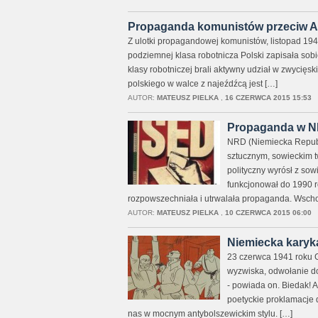
Propaganda komunistów przeciw AK
Z ulotki propagandowej komunistów, listopad 1945
podziemnej klasa robotnicza Polski zapisała so
klasy robotniczej brali aktywny udział w zwycięsk
polskiego w walce z najeźdźcą jest […]
AUTOR:
MATEUSZ PIELKA
,
16 CZERWCA 2015 15:53
Propaganda w 
NRD (Niemiecka Republ
sztucznym, sowieckim t
polityczny wyrósł z sow
funkcjonował do 1990 r
rozpowszechniała i utrwalała propaganda. Wsch
AUTOR:
MATEUSZ PIELKA
,
10 CZERWCA 2015 06:00
Niemiecka karyk
23 czerwca 1941 roku 
wyzwiska, odwołanie do 
- powiada on. Biedak! 
poetyckie proklamacje d
nas w mocnym antybolszewickim stylu. […]