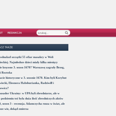
ST
REDAKCJA
CZ TAKŻE
odnalazł szczątki 55 ofiar masakry w Woli
eckiej. Najmłodsze dzieci miały kilka miesięcy
e kręcono 3. sezon 1670? Warszawę zagrały Brzeg,
i Roztoka
acie historyczne w 3. sezonie 1670. Kim byli Korybut
iecki, Eleonora Habsburżanka, Radziwiłł i
nowicz?
sador Ukrainy: w UPA byli zbrodniarze, ale w
 podziemiu też była duża ilość zbrodniczych aktów
, sezon 3 - recenzja. Adamczycha rusza w świat, ale
sze wie, dokąd zmierza