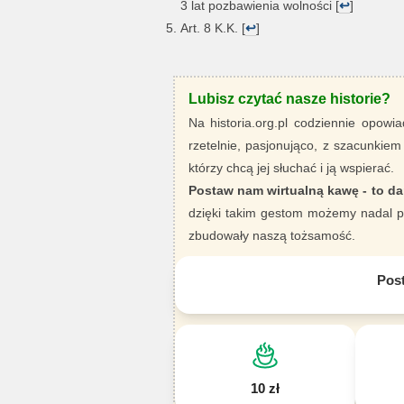
3 lat pozbawienia wolności [
↩
]
Art. 8 K.K. [
↩
]
Lubisz czytać nasze historie?
Na historia.org.pl codziennie opowia
rzetelnie, pasjonująco, z szacunkiem
którzy chcą jej słuchać i ją wspierać.
Postaw nam wirtualną kawę - to da
dzięki takim gestom możemy nadal pi
zbudowały naszą tożsamość.
Pos
10 zł