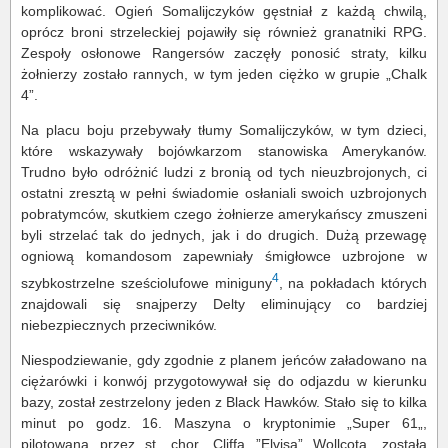
komplikować. Ogień Somalijczyków gęstniał z każdą chwilą,
oprócz broni strzeleckiej pojawiły się również granatniki RPG.
Zespoły osłonowe Rangersów zaczęły ponosić straty, kilku
żołnierzy zostało rannych, w tym jeden ciężko w grupie „Chalk
4”.
Na placu boju przebywały tłumy Somalijczyków, w tym dzieci,
które wskazywały bojówkarzom stanowiska Amerykanów.
Trudno było odróżnić ludzi z bronią od tych nieuzbrojonych, ci
ostatni zresztą w pełni świadomie osłaniali swoich uzbrojonych
pobratymców, skutkiem czego żołnierze amerykańscy zmuszeni
byli strzelać tak do jednych, jak i do drugich. Dużą przewagę
ogniową komandosom zapewniały śmigłowce uzbrojone w
4
szybkostrzelne sześciolufowe miniguny
, na pokładach których
znajdowali się snajperzy Delty eliminujący co bardziej
niebezpiecznych przeciwników.
Niespodziewanie, gdy zgodnie z planem jeńców załadowano na
ciężarówki i konwój przygotowywał się do odjazdu w kierunku
bazy, został zestrzelony jeden z Black Hawków. Stało się to kilka
minut po godz. 16. Maszyna o kryptonimie „Super 61„,
pilotowana przez st. chor. Cliffa ”Elvisa” Wollcota, została