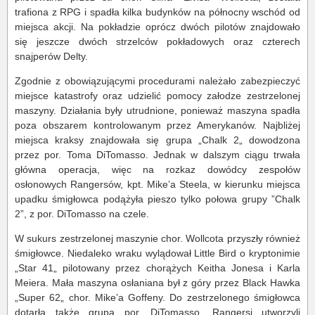
trafiona z RPG i spadła kilka budynków na północny wschód od
miejsca akcji. Na pokładzie oprócz dwóch pilotów znajdowało
się jeszcze dwóch strzelców pokładowych oraz czterech
snajperów Delty.
Zgodnie z obowiązującymi procedurami należało zabezpieczyć
miejsce katastrofy oraz udzielić pomocy załodze zestrzelonej
maszyny. Działania były utrudnione, ponieważ maszyna spadła
poza obszarem kontrolowanym przez Amerykanów. Najbliżej
miejsca kraksy znajdowała się grupa „Chalk 2„ dowodzona
przez por. Toma DiTomasso. Jednak w dalszym ciągu trwała
główna operacja, więc na rozkaz dowódcy zespołów
osłonowych Rangersów, kpt. Mike’a Steela, w kierunku miejsca
upadku śmigłowca podążyła pieszo tylko połowa grupy ”Chalk
2”, z por. DiTomasso na czele.
W sukurs zestrzelonej maszynie chor. Wollcota przyszły również
śmigłowce. Niedaleko wraku wylądował Little Bird o kryptonimie
„Star 41„ pilotowany przez chorążych Keitha Jonesa i Karla
Meiera. Mała maszyna osłaniana był z góry przez Black Hawka
„Super 62„ chor. Mike’a Goffeny. Do zestrzelonego śmigłowca
dotarła także grupa por. DiTomasso. Rangersi utworzyli