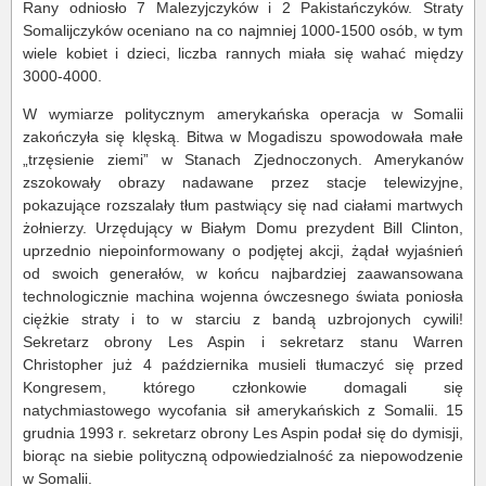
Rany odniosło 7 Malezyjczyków i 2 Pakistańczyków. Straty
Somalijczyków oceniano na co najmniej 1000-1500 osób, w tym
wiele kobiet i dzieci, liczba rannych miała się wahać między
3000-4000.
W wymiarze politycznym amerykańska operacja w Somalii
zakończyła się klęską. Bitwa w Mogadiszu spowodowała małe
„trzęsienie ziemi” w Stanach Zjednoczonych. Amerykanów
zszokowały obrazy nadawane przez stacje telewizyjne,
pokazujące rozszalały tłum pastwiący się nad ciałami martwych
żołnierzy. Urzędujący w Białym Domu prezydent Bill Clinton,
uprzednio niepoinformowany o podjętej akcji, żądał wyjaśnień
od swoich generałów, w końcu najbardziej zaawansowana
technologicznie machina wojenna ówczesnego świata poniosła
ciężkie straty i to w starciu z bandą uzbrojonych cywili!
Sekretarz obrony Les Aspin i sekretarz stanu Warren
Christopher już 4 października musieli tłumaczyć się przed
Kongresem, którego członkowie domagali się
natychmiastowego wycofania sił amerykańskich z Somalii. 15
grudnia 1993 r. sekretarz obrony Les Aspin podał się do dymisji,
biorąc na siebie polityczną odpowiedzialność za niepowodzenie
w Somalii.