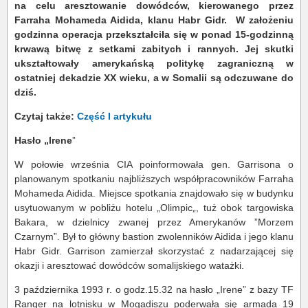
na celu aresztowanie dowódców, kierowanego przez
Farraha Mohameda Aidida, klanu Habr Gidr. W założeniu
godzinna operacja przekształciła się w ponad 15-godzinną
krwawą bitwę z setkami zabitych i rannych. Jej skutki
ukształtowały amerykańską politykę zagraniczną w
ostatniej dekadzie XX wieku, a w Somalii są odczuwane do
dziś.
Czytaj także:
Część I artykułu
Hasło „Irene
”
W połowie września CIA poinformowała gen. Garrisona o
planowanym spotkaniu najbliższych współpracowników Farraha
Mohameda Aidida. Miejsce spotkania znajdowało się w budynku
usytuowanym w pobliżu hotelu „Olimpic„, tuż obok targowiska
Bakara, w dzielnicy zwanej przez Amerykanów ”Morzem
Czarnym”. Był to główny bastion zwolenników Aidida i jego klanu
Habr Gidr. Garrison zamierzał skorzystać z nadarzającej się
okazji i aresztować dowódców somalijskiego watażki.
3 października 1993 r. o godz.15.32 na hasło „Irene” z bazy TF
Ranger na lotnisku w Mogadiszu poderwała się armada 19