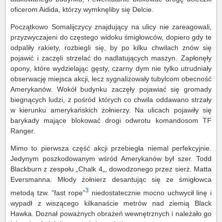
oficerom Aidida, którzy wymknęliby się Delcie.
Początkowo Somalijczycy znajdujący na ulicy nie zareagowali,
przyzwyczajeni do częstego widoku śmigłowców, dopiero gdy te
odpaliły rakiety, rozbiegli się, by po kilku chwilach znów się
pojawić i zaczęli strzelać do nadlatujących maszyn. Zapłonęły
opony, które wydzielając gęsty, czarny dym nie tylko utrudniały
obserwację miejsca akcji, lecz sygnalizowały tubylcom obecność
Amerykanów. Wokół budynku zaczęły pojawiać się gromady
biegnących ludzi, z pośród których co chwila oddawano strzały
w kierunku amerykańskich żołnierzy. Na ulicach pojawiły się
barykady mające blokować drogi odwrotu komandosom TF
Ranger.
Mimo to pierwsza część akcji przebiegła niemal perfekcyjnie.
Jedynym poszkodowanym wśród Amerykanów był szer. Todd
Blackburn z zespołu „Chalk 4„, dowodzonego przez sierż. Matta
Eversmanna. Młody żołnierz desantując się ze śmigłowca
3
metodą tzw. ”fast rope”
niedostatecznie mocno uchwycił linę i
wypadł z wiszącego kilkanaście metrów nad ziemią Black
Hawka. Doznał poważnych obrażeń wewnętrznych i należało go