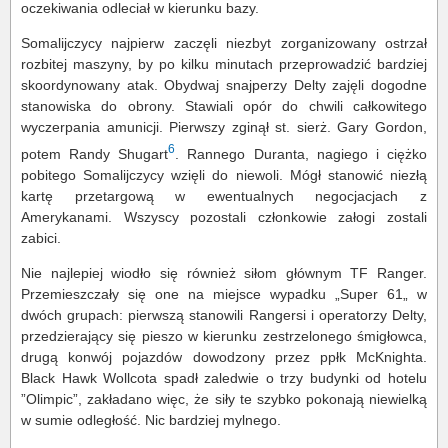
oczekiwania odleciał w kierunku bazy.
Somalijczycy najpierw zaczęli niezbyt zorganizowany ostrzał
rozbitej maszyny, by po kilku minutach przeprowadzić bardziej
skoordynowany atak. Obydwaj snajperzy Delty zajęli dogodne
stanowiska do obrony. Stawiali opór do chwili całkowitego
wyczerpania amunicji. Pierwszy zginął st. sierż. Gary Gordon,
6
potem Randy Shugart
. Rannego Duranta, nagiego i ciężko
pobitego Somalijczycy wzięli do niewoli. Mógł stanowić niezłą
kartę przetargową w ewentualnych negocjacjach z
Amerykanami. Wszyscy pozostali członkowie załogi zostali
zabici.
Nie najlepiej wiodło się również siłom głównym TF Ranger.
Przemieszczały się one na miejsce wypadku „Super 61„ w
dwóch grupach: pierwszą stanowili Rangersi i operatorzy Delty,
przedzierający się pieszo w kierunku zestrzelonego śmigłowca,
drugą konwój pojazdów dowodzony przez ppłk McKnighta.
Black Hawk Wollcota spadł zaledwie o trzy budynki od hotelu
”Olimpic”, zakładano więc, że siły te szybko pokonają niewielką
w sumie odległość. Nic bardziej mylnego.