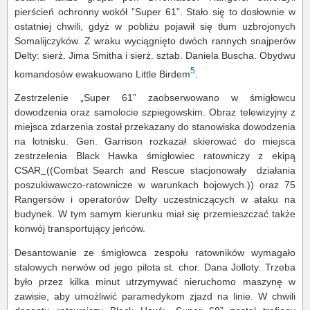
pierścień ochronny wokół ”Super 61”. Stało się to dosłownie w
ostatniej chwili, gdyż w pobliżu pojawił się tłum uzbrojonych
Somalijczyków. Z wraku wyciągnięto dwóch rannych snajperów
Delty: sierż. Jima Smitha i sierż. sztab. Daniela Buscha. Obydwu
5
komandosów ewakuowano Little Birdem
.
Zestrzelenie „Super 61” zaobserwowano w śmigłowcu
dowodzenia oraz samolocie szpiegowskim. Obraz telewizyjny z
miejsca zdarzenia został przekazany do stanowiska dowodzenia
na lotnisku. Gen. Garrison rozkazał skierować do miejsca
zestrzelenia Black Hawka śmigłowiec ratowniczy z ekipą
CSAR
((Combat Search and Rescue stacjonowały działania
poszukiwawczo-ratownicze w warunkach bojowych.)) oraz 75
Rangersów i operatorów Delty uczestniczących w ataku na
budynek. W tym samym kierunku miał się przemieszczać także
konwój transportujący jeńców.
Desantowanie ze śmigłowca zespołu ratowników wymagało
stalowych nerwów od jego pilota st. chor. Dana Jolloty. Trzeba
było przez kilka minut utrzymywać nieruchomo maszynę w
zawisie, aby umożliwić paramedykom zjazd na linie. W chwili