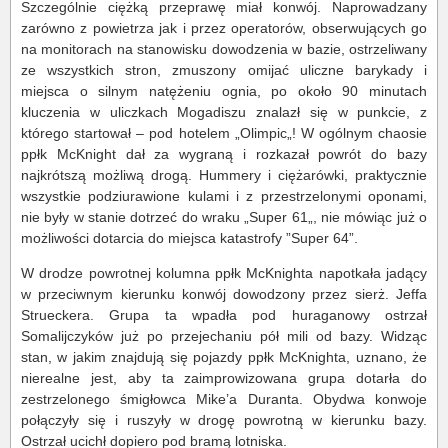
Szczególnie ciężką przeprawę miał konwój. Naprowadzany
zarówno z powietrza jak i przez operatorów, obserwujących go
na monitorach na stanowisku dowodzenia w bazie, ostrzeliwany
ze wszystkich stron, zmuszony omijać uliczne barykady i
miejsca o silnym natężeniu ognia, po około 90 minutach
kluczenia w uliczkach Mogadiszu znalazł się w punkcie, z
którego startował – pod hotelem „Olimpic„! W ogólnym chaosie
ppłk McKnight dał za wygraną i rozkazał powrót do bazy
najkrótszą możliwą drogą. Hummery i ciężarówki, praktycznie
wszystkie podziurawione kulami i z przestrzelonymi oponami,
nie były w stanie dotrzeć do wraku „Super 61„, nie mówiąc już o
możliwości dotarcia do miejsca katastrofy ”Super 64”.
W drodze powrotnej kolumna ppłk McKnighta napotkała jadący
w przeciwnym kierunku konwój dowodzony przez sierż. Jeffa
Strueckera. Grupa ta wpadła pod huraganowy ostrzał
Somalijczyków już po przejechaniu pół mili od bazy. Widząc
stan, w jakim znajdują się pojazdy ppłk McKnighta, uznano, że
nierealne jest, aby ta zaimprowizowana grupa dotarła do
zestrzelonego śmigłowca Mike’a Duranta. Obydwa konwoje
połączyły się i ruszyły w drogę powrotną w kierunku bazy.
Ostrzał ucichł dopiero pod bramą lotniska.