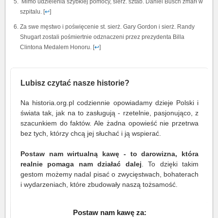
Mimo udzielenia szybkiej pomocy, sierż. sztab. Daniel Busch zmarł w
szpitalu. [
↩
]
Za swe męstwo i poświęcenie st. sierż. Gary Gordon i sierż. Randy
Shugart zostali pośmiertnie odznaczeni przez prezydenta Billa
Clintona Medalem Honoru. [
↩
]
Lubisz czytać nasze historie?
Na historia.org.pl codziennie opowiadamy dzieje Polski i
świata tak, jak na to zasługują - rzetelnie, pasjonująco, z
szacunkiem do faktów. Ale żadna opowieść nie przetrwa
bez tych, którzy chcą jej słuchać i ją wspierać.
Postaw nam wirtualną kawę - to darowizna, która
realnie pomaga nam działać dalej
. To dzięki takim
gestom możemy nadal pisać o zwycięstwach, bohaterach
i wydarzeniach, które zbudowały naszą tożsamość.
Postaw nam kawę za: