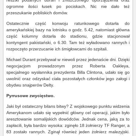
ogromne ilości łusek po pociskach. Nic nie dało też
przeszukanie pobliskich domów.
Ostatecznie część konwoju ratunkowego dotarła do
amerykańskiej bazy na lotnisku o godz. 5.42, natomiast główna
część kolumny dotarła do stadionu, gdzie stacjonował
kontyngent pakistański, o 6.30. Tam też wyładowano rannych i
rozpoczęto przerzucanie ich śmigłowcami do szpitali.
Michael Durant przebywał w niewoli przez jedenaście dni. Dzięki
negocjacjom prowadzonym przez Roberta Oakleya,
specjalnego wysłannika prezydenta Billa Clintona, udało się go
uwolnić oraz odzyskać ciała pozostałych członków jego załogi i
obydwu snajperów Delty.
Pyrrusowe zwycięstwo.
Jaki był ostateczny bilans bitwy? Z wojskowego punktu widzenia
Amerykanom udało się wypełnić główny cel operacji, jakim było
aresztowanie somalijskich dowódców. Jednak cena, jaką za to
zapłacili, była bardzo wysoka: zginęło 18 żołnierzy TF Ranger, a
83 zostało rannych. Zginął również jeden żołnierz malezyjski.