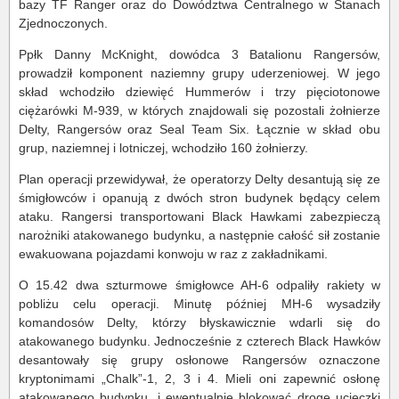
bazy TF Ranger oraz do Dowództwa Centralnego w Stanach
Zjednoczonych.
Ppłk Danny McKnight, dowódca 3 Batalionu Rangersów,
prowadził komponent naziemny grupy uderzeniowej. W jego
skład wchodziło dziewięć Hummerów i trzy pięciotonowe
ciężarówki M-939, w których znajdowali się pozostali żołnierze
Delty, Rangersów oraz Seal Team Six. Łącznie w skład obu
grup, naziemnej i lotniczej, wchodziło 160 żołnierzy.
Plan operacji przewidywał, że operatorzy Delty desantują się ze
śmigłowców i opanują z dwóch stron budynek będący celem
ataku. Rangersi transportowani Black Hawkami zabezpieczą
narożniki atakowanego budynku, a następnie całość sił zostanie
ewakuowana pojazdami konwoju w raz z zakładnikami.
O 15.42 dwa szturmowe śmigłowce AH-6 odpaliły rakiety w
pobliżu celu operacji. Minutę później MH-6 wysadziły
komandosów Delty, którzy błyskawicznie wdarli się do
atakowanego budynku. Jednocześnie z czterech Black Hawków
desantowały się grupy osłonowe Rangersów oznaczone
kryptonimami „Chalk”-1, 2, 3 i 4. Mieli oni zapewnić osłonę
atakowanego budynku, i ewentualnie blokować drogę ucieczki