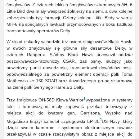
śmigłowców. Z czterech lekkich śmigłowców szturmowych AH- 6
Little Bird dwa miały wesprzeć żołnierzy na ziemi, a dwa kolejne
zabezpieczały tyły formacji. Cztery kolejne Little Birdy w wersji
MH-6 na specjalnych ławkach przymocowanych z boku kadłuba
transportowały operatorów Delty.
W skład eskadry wchodziło też osiem śmigłowców Black Hawk:
w dwóch znajdowały się główne siły desantowe Delty, w
czterech Rangersi. Siódmy Black Hawk przewoził oddział
poszukiwawczo-ratowniczy CSAR, zaś ósmy, służący jako
powietrzny punkt dowodzenia, transportował dowódców misji:
odpowiedzialnego za powietrzny element operacji ppłk Toma
Matthewsa ze 160 SOAR oraz dowodzącego grupą szturmową
na ziemi ppłk Gerry’ego Harrela z Delty.
1
Trzy śmigłowce OH-58D Kiowa Warrior
wyposażone w systemy
tele- i termowizyjne miały zapewnić przekaz telewizyjny z
miejsca akcji do kwatery gen. Garrisona. Wysoko nad
2
Mogadiszu krążył samolot szpiegowski EP-3E
US Navy, który
dzięki swoim kamerom i systemom elektronicznym również
przekazywał w czasie rzeczywistym obraz z miejsca akcji do