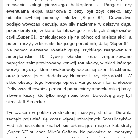
ratowanie załogi pierwszego helikoptera, a Rangersi czy
ewentualna ekipa ratunkowa z bazy byli zbyt daleko, aby
udzielić szybkiej pomocy załodze „Super 64„. Dowództwo
podjęło wówczas decyzję, aby siły naziemne w dalszym ciągu
przedzierały się w kierunku bliższego z rozbitych śmigłowców,
czyli „Super 61„, znajdującego się na północ od miejsca akcji, a
potem ruszyły w kierunku leżącego ponad milę dalej ”Super 64”.
Na pomoc wezwano również grupę szybkiego reagowania z
amerykańskiej 10 Dywizji Górskiej oraz zorganizowano
naprędce zaimprowizowany konwój ratunkowy, w skład którego
weszły pojazdy, które ewakuowały wcześniej szer. Blackburna
oraz jeszcze jeden dodatkowy Hummer i trzy ciężarówki. W
skład obsady tego konwoju oprócz Rangersów i komandosów
Delty wszedł również personel pomocniczy amerykańskiej bazy,
słowem każdy, kto tylko mógł nosić broń. Dowódcą grupy był
sierż. Jeff Struecker.
Tymczasem w pobliżu zestrzelonej maszyny st. chor. Duranta
zaczęło pojawiać się coraz więcej uzbrojonych Somalijczyków.
Pod ich ostrzałem znalazł się osłaniający miejsce katastrofy
„Super 62” st. chor. Mike’a Goffeny. Na pokładzie tej maszyny