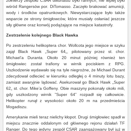
żołnierzy zespołu CSAR dwunastu było rannych, nie lepiej było
wśród Rangersów por. DiTomasso. Zaczęło brakować amunicji,
wody i środków opatrunkowych. Niewystarczające było także
wsparcie ze strony śmigłowców, które musiały osłaniać jeszcze
siły główne oraz konwój podążające na miejsce katastrofy.
Zestrzelenie kolejnego Black Hawka
Po zestrzeleniu helikoptera chor. Wollcota jego miejsce w szyku
zajął Black Hawk „Super 64„, pilotowany przez st. chor.
Michael’a Duranta. Około 20 minut później również ten
śmigłowiec został trafiony w wirnik pociskiem z RPG.
Uszkodzenie wydawało się na tyle niegroźne, że Michael Durant
zdecydował odlecieć w kierunku odległej o 4 minuty lotu bazy,
zamiast awaryjnie lądować. Asekurował go Black Hawk „Super
62„ st. chor. Mike’a Goffeny. Obie maszyny pokonały około mili,
gdy uszkodzony wirnik ”Super 64” rozpadł się całkowicie.
Helikopter runął z wysokości około 20 m na przedmieścia
Mogadiszu.
Amerykanie mieli teraz nielichy kłopot. Drugi śmigłowiec spadł w
miejscu znacznie oddalonym od głównego rejonu działań TF
Ranger. Do tego jedyny zespół CSAR zaangażowany był już w