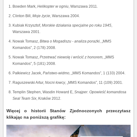
Bowden Mark,
Helikopter w ogniu
, Warszawa 2011.
Clinton Bill,
Moje życie
, Warszawa 2004.
Kubiak Krzysztof,
Morskie działania specjalne po roku 1945
,
Warszawa 2001.
Nowak Tomasz,
Bitwa o Mogadiszu - analiza porażki
, „MMS
Komandos”, 2 (178) 2008.
Nowak Tomasz,
Przetrwać niewolę i wrócić z honorem
, „MMS
Komandos”, 5 (181) 2008.
Pałkiewicz Jacek,
Państwo-widmo
, „MMS Komandos”, 1 (133) 2004.
Raguszewski Artur,
Nocni łowcy
, „MMS Komandos”, 11 (109) 2001.
Templin Stephen, Wasdin Howard E,
Snajper.
Opowieść komandosa
Seal Team Six
, Kraków 2012.
Więcej o historii Stanów Zjednoczonych przeczytasz
klikając na poniższą grafikę: