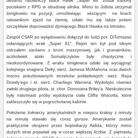
desantu ratowniczy Black Hawk „Super 68” został trafiony
pociskiem z RPG w obudowę silnika. Mimo to Jollota utrzymał
śmigłowiec na pozycji, umożliwiając wiszącym na linach
ratownikom zjazd na ziemię, udało mu się także potem
szczęśliwie doprowadzić dymiącego Black Hawka na lotnisko.
Zespół CSAR po wylądowaniu dołączył do ludzi por. DiTomasso
osłaniających wrak „Super 61”. Rejon ten był pod silnym
ostrzałem zarówno z broni maszynowej, jak i granatników,
aczkolwiek ataki Somalijczyków były chaotyczne i
nieskoordynowane. Z wraku śmigłowca udało się wyciągnąć
kolejnego snajpera Delty, sierż. Jamesa McMahona oraz dwóch
mocno poturbowanych strzelców pokładowych: sierż. Raya
Dowdy’ego i st. sierż. Charliego Warrena. Wydobyto również
zwłoki drugiego pilota, st. chor. Donovana Briley’a. Nieskuteczne
były natomiast próby wydobycia ciała Cliffa Wolcotta, które
zakleszczyło się w pogruchotanej kabinie.
Położenie żołnierzy amerykańskich w miejscu kraksy z minuty
na minutę stawało się coraz gorsze. Amerykanie zostali
praktycznie okrążeni przez bojówkarzy Aidida, którzy mimo
dużych strat pojawiali się w coraz większej liczbie. Z piętnastu