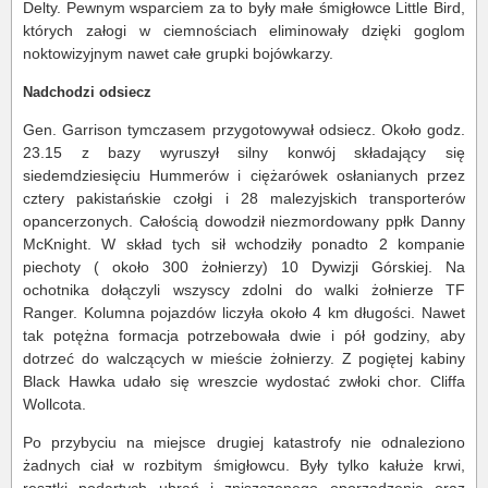
Delty. Pewnym wsparciem za to były małe śmigłowce Little Bird,
których załogi w ciemnościach eliminowały dzięki goglom
noktowizyjnym nawet całe grupki bojówkarzy.
Nadchodzi odsiecz
Gen. Garrison tymczasem przygotowywał odsiecz. Około godz.
23.15 z bazy wyruszył silny konwój składający się
siedemdziesięciu Hummerów i ciężarówek osłanianych przez
cztery pakistańskie czołgi i 28 malezyjskich transporterów
opancerzonych. Całością dowodził niezmordowany ppłk Danny
McKnight. W skład tych sił wchodziły ponadto 2 kompanie
piechoty ( około 300 żołnierzy) 10 Dywizji Górskiej. Na
ochotnika dołączyli wszyscy zdolni do walki żołnierze TF
Ranger. Kolumna pojazdów liczyła około 4 km długości. Nawet
tak potężna formacja potrzebowała dwie i pół godziny, aby
dotrzeć do walczących w mieście żołnierzy. Z pogiętej kabiny
Black Hawka udało się wreszcie wydostać zwłoki chor. Cliffa
Wollcota.
Po przybyciu na miejsce drugiej katastrofy nie odnaleziono
żadnych ciał w rozbitym śmigłowcu. Były tylko kałuże krwi,
resztki podartych ubrań i zniszczonego oporządzenia oraz