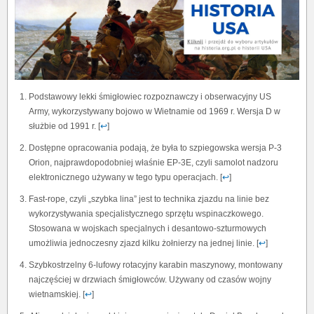
Podstawowy lekki śmigłowiec rozpoznawczy i obserwacyjny US
Army, wykorzystywany bojowo w Wietnamie od 1969 r. Wersja D w
służbie od 1991 r. [
↩
]
Dostępne opracowania podają, że była to szpiegowska wersja P-3
Orion, najprawdopodobniej właśnie EP-3E, czyli samolot nadzoru
elektronicznego używany w tego typu operacjach. [
↩
]
Fast-rope, czyli „szybka lina” jest to technika zjazdu na linie bez
wykorzystywania specjalistycznego sprzętu wspinaczkowego.
Stosowana w wojskach specjalnych i desantowo-szturmowych
umożliwia jednoczesny zjazd kilku żołnierzy na jednej linie. [
↩
]
Szybkostrzelny 6-lufowy rotacyjny karabin maszynowy, montowany
najczęściej w drzwiach śmigłowców. Używany od czasów wojny
wietnamskiej. [
↩
]