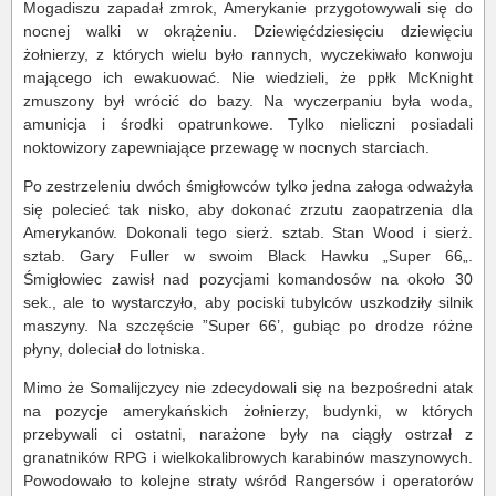
Mogadiszu zapadał zmrok, Amerykanie przygotowywali się do
nocnej walki w okrążeniu. Dziewięćdziesięciu dziewięciu
żołnierzy, z których wielu było rannych, wyczekiwało konwoju
mającego ich ewakuować. Nie wiedzieli, że ppłk McKnight
zmuszony był wrócić do bazy. Na wyczerpaniu była woda,
amunicja i środki opatrunkowe. Tylko nieliczni posiadali
noktowizory zapewniające przewagę w nocnych starciach.
Po zestrzeleniu dwóch śmigłowców tylko jedna załoga odważyła
się polecieć tak nisko, aby dokonać zrzutu zaopatrzenia dla
Amerykanów. Dokonali tego sierż. sztab. Stan Wood i sierż.
sztab. Gary Fuller w swoim Black Hawku „Super 66„.
Śmigłowiec zawisł nad pozycjami komandosów na około 30
sek., ale to wystarczyło, aby pociski tubylców uszkodziły silnik
maszyny. Na szczęście ”Super 66’, gubiąc po drodze różne
płyny, doleciał do lotniska.
Mimo że Somalijczycy nie zdecydowali się na bezpośredni atak
na pozycje amerykańskich żołnierzy, budynki, w których
przebywali ci ostatni, narażone były na ciągły ostrzał z
granatników RPG i wielkokalibrowych karabinów maszynowych.
Powodowało to kolejne straty wśród Rangersów i operatorów