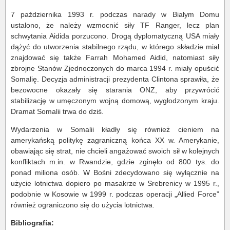
7 października 1993 r. podczas narady w Białym Domu
ustalono, że należy wzmocnić siły TF Ranger, lecz plan
schwytania Aidida porzucono. Drogą dyplomatyczną USA miały
dążyć do utworzenia stabilnego rządu, w którego składzie miał
znajdować się także Farrah Mohamed Aidid, natomiast siły
zbrojne Stanów Zjednoczonych do marca 1994 r. miały opuścić
Somalię. Decyzja administracji prezydenta Clintona sprawiła, że
bezowocne okazały się starania ONZ, aby przywrócić
stabilizację w umęczonym wojną domową, wygłodzonym kraju.
Dramat Somalii trwa do dziś.
Wydarzenia w Somalii kładły się również cieniem na
amerykańską politykę zagraniczną końca XX w. Amerykanie,
obawiając się strat, nie chcieli angażować swoich sił w kolejnych
konfliktach m.in. w Rwandzie, gdzie zginęło od 800 tys. do
ponad miliona osób. W Bośni zdecydowano się wyłącznie na
użycie lotnictwa dopiero po masakrze w Srebrenicy w 1995 r.,
podobnie w Kosowie w 1999 r. podczas operacji „Allied Force”
również ograniczono się do użycia lotnictwa.
Bibliografia: