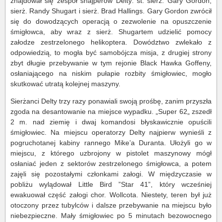
znajdował się zespół snajperów Delty: st. sierż. Gary Gordon,
sierż. Randy Shugart i sierż. Brad Hallings. Gary Gordon zwrócił
się do dowodzących operacją o zezwolenie na opuszczenie
śmigłowca, aby wraz z sierż. Shugartem udzielić pomocy
załodze zestrzelonego helikoptera. Dowództwo zwlekało z
odpowiedzią, to mogła być samobójcza misja, z drugiej strony
zbyt długie przebywanie w tym rejonie Black Hawka Goffeny,
osłaniającego na niskim pułapie rozbity śmigłowiec, mogło
skutkować utratą kolejnej maszyny.
Sierżanci Delty trzy razy ponawiali swoją prośbę, zanim przyszła
zgoda na desantowanie na miejsce wypadku. „Super 62„ zszedł
2 m. nad ziemię i dwaj komandosi błyskawicznie opuścili
śmigłowiec. Na miejscu operatorzy Delty najpierw wynieśli z
pogruchotanej kabiny rannego Mike’a Duranta. Ułożyli go w
miejscu, z którego uzbrojony w pistolet maszynowy mógł
osłaniać jeden z sektorów zestrzelonego śmigłowca, a potem
zajęli się pozostałymi członkami załogi. W międzyczasie w
pobliżu wylądował Little Bird ”Star 41”, który wcześniej
ewakuował część załogi chor. Wollcota. Niestety, teren był już
otoczony przez tubylców i dalsze przebywanie na miejscu było
niebezpieczne. Mały śmigłowiec po 5 minutach bezowocnego