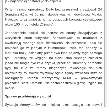
jak najszybciej dostarczyć do szpitala.
W tym czasie operatorzy Delty bez przeszkód aresztowali 24
Somalijczyków, wśród nich dwóch ważnych dowódców Aidida.
Należało teraz umieścić ich w pojazdach konwoju czekającego
około 100 m od hotelu „Olimpic”.
Jednocześnie nasilał się ostrzał ze strony ściągających z
wszystkich stron tubylców. Spowodowało to trudności z
ewakuacją rannego szer. Blackburna. Na szczęście udało się
umieścić go w jednym z Hummerów i wóz ten podążył w
kierunku bazy, osłaniany przez dwa inne pojazdy tego samego
typu. Niestety, ze względu na ciężki stan rannego żołnierza
jazda nie mogła być zbyt szybka, przez co Hummery narażone
były na kule ze strony biegnących równolegle do nich
bojówkarzy. W trakcie wymiany ognia zginął wówczas strzelec
obsługujący karabin maszynowy M-60 w prowadzącym
pojeździe, sierż. Dominic Pilla dostał postrzał w głowę i zginął na
miejscu.
Sprawy przybierają zły obrót
Sytuacja Amerykanów na miejscu akcji zaczęła się powoli