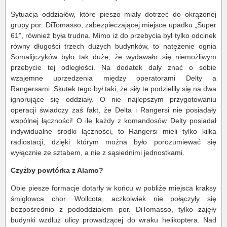
Sytuacja oddziałów, które pieszo miały dotrzeć do okrążonej
grupy por. DiTomasso, zabezpieczającej miejsce upadku „Super
61”, również była trudna. Mimo iż do przebycia był tylko odcinek
równy długości trzech dużych budynków, to natężenie ognia
Somalijczyków było tak duże, że wydawało się niemożliwym
przebycie tej odległości. Na dodatek dały znać o sobie
wzajemne uprzedzenia między operatorami Delty a
Rangersami. Skutek tego był taki, że siły te podzieliły się na dwa
ignorujące się oddziały. O nie najlepszym przygotowaniu
operacji świadczy zaś fakt, że Delta i Rangersi nie posiadały
wspólnej łączności! O ile każdy z komandosów Delty posiadał
indywidualne środki łączności, to Rangersi mieli tylko kilka
radiostacji, dzięki którym można było porozumiewać się
wyłącznie ze sztabem, a nie z sąsiednimi jednostkami.
Czyżby powtórka z Alamo?
Obie piesze formacje dotarły w końcu w pobliże miejsca kraksy
śmigłowca chor. Wollcota, aczkolwiek nie połączyły się
bezpośrednio z pododdziałem por. DiTomasso, tylko zajęły
budynki wzdłuż ulicy prowadzącej do wraku helikoptera. Nad