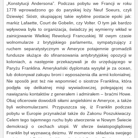
„Konstytucji Andersona”. Podczas pobytu we Francji w roku
1778 wprowadzono go do paryskiej loży Neuf Soeurs, czyli
Dziewięć Sióstr, skupiającej takie wybitne postacie epoki jak:
markiz Lafaette, Court de Gobelin, czy Volter. O tym jak bardzo
wpływowa była to organizacja, świadczy jej wymierny wkład w
zainicjowanie Wielkiej Rewolucji Francuskiej. W owym czasie
wolnomularze z brytyjskiego parlamentu, sympatyzujący z
ruchem separatystycznym w Ameryce potajemnie gromadzili
fundusze służące do sfinansowania antybrytyjskiej opozycji w
koloniach, a następnie przekazywali je do urzędującego w
Paryżu Franklina. Amerykański dyplomata wysyłał je za ocean,
lub dokonywał zakupu broni i wyposażenia dla armii kolonialnej.
Nie sposób jest też nie wspomnieć o siostrze Franklina, która
podjęła się delikatnej misji wywiadowczej, polegającej na
nawiązaniu kontaktów z generałem i admirałem – braćmi Howe.
Obaj oficerowie dowodzili siłami angielskimi w Ameryce, a także
byli wolnomularzami. Przypuszcza się, iż Franklin podczas
pobytu w Europie przynależał także do Zakonu Poszukiwaczy.
Celem tego tajemnego ruchu było utworzenie w Nowym Świecie
demokracji o cechach utopii. W sferze światopoglądowej
Franklin był wyznawcą deizmu. W momencie składania swojego