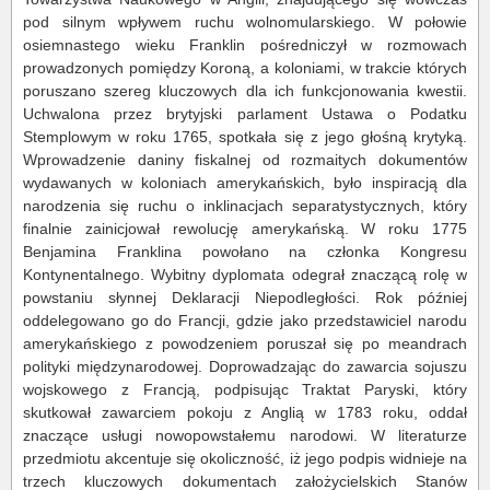
pod silnym wpływem ruchu wolnomularskiego. W połowie
osiemnastego wieku Franklin pośredniczył w rozmowach
prowadzonych pomiędzy Koroną, a koloniami, w trakcie których
poruszano szereg kluczowych dla ich funkcjonowania kwestii.
Uchwalona przez brytyjski parlament Ustawa o Podatku
Stemplowym w roku 1765, spotkała się z jego głośną krytyką.
Wprowadzenie daniny fiskalnej od rozmaitych dokumentów
wydawanych w koloniach amerykańskich, było inspiracją dla
narodzenia się ruchu o inklinacjach separatystycznych, który
finalnie zainicjował rewolucję amerykańską. W roku 1775
Benjamina Franklina powołano na członka Kongresu
Kontynentalnego. Wybitny dyplomata odegrał znaczącą rolę w
powstaniu słynnej Deklaracji Niepodległości. Rok później
oddelegowano go do Francji, gdzie jako przedstawiciel narodu
amerykańskiego z powodzeniem poruszał się po meandrach
polityki międzynarodowej. Doprowadzając do zawarcia sojuszu
wojskowego z Francją, podpisując Traktat Paryski, który
skutkował zawarciem pokoju z Anglią w 1783 roku, oddał
znaczące usługi nowopowstałemu narodowi. W literaturze
przedmiotu akcentuje się okoliczność, iż jego podpis widnieje na
trzech kluczowych dokumentach założycielskich Stanów