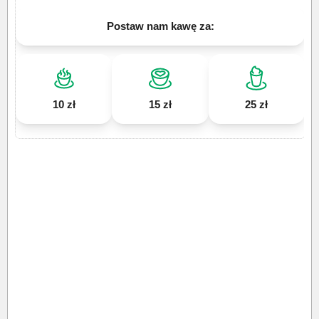
Postaw nam kawę za:
10 zł
15 zł
25 zł