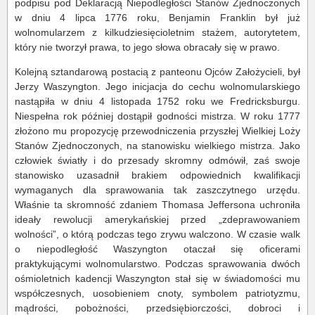
podpisu pod Deklaracją Niepodległości Stanów Zjednoczonych
w dniu 4 lipca 1776 roku, Benjamin Franklin był już
wolnomularzem z kilkudziesięcioletnim stażem, autorytetem,
który nie tworzył prawa, to jego słowa obracały się w prawo.
Kolejną sztandarową postacią z panteonu Ojców Założycieli, był
Jerzy Waszyngton. Jego inicjacja do cechu wolnomularskiego
nastąpiła w dniu 4 listopada 1752 roku we Fredricksburgu.
Niespełna rok później dostąpił godności mistrza. W roku 1777
złożono mu propozycję przewodniczenia przyszłej Wielkiej Loży
Stanów Zjednoczonych, na stanowisku wielkiego mistrza. Jako
człowiek światły i do przesady skromny odmówił, zaś swoje
stanowisko uzasadnił brakiem odpowiednich kwalifikacji
wymaganych dla sprawowania tak zaszczytnego urzędu.
Właśnie ta skromność zdaniem Thomasa Jeffersona uchroniła
ideały rewolucji amerykańskiej przed „zdeprawowaniem
wolności”, o którą podczas tego zrywu walczono. W czasie walk
o niepodległość Waszyngton otaczał się oficerami
praktykującymi wolnomularstwo. Podczas sprawowania dwóch
ośmioletnich kadencji Waszyngton stał się w świadomości mu
współczesnych, uosobieniem cnoty, symbolem patriotyzmu,
mądrości, pobożności, przedsiębiorczości, dobroci i