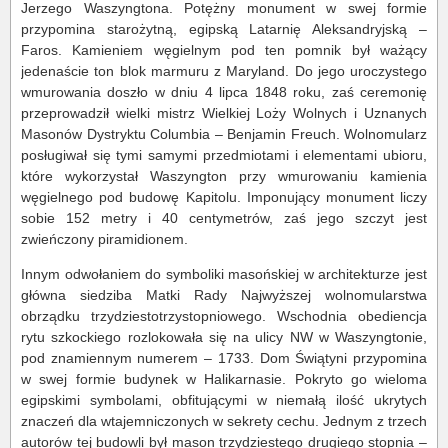
Jerzego Waszyngtona. Potężny monument w swej formie
przypomina starożytną, egipską Latarnię Aleksandryjską –
Faros. Kamieniem węgielnym pod ten pomnik był ważący
jedenaście ton blok marmuru z Maryland. Do jego uroczystego
wmurowania doszło w dniu 4 lipca 1848 roku, zaś ceremonię
przeprowadził wielki mistrz Wielkiej Loży Wolnych i Uznanych
Masonów Dystryktu Columbia – Benjamin Freuch. Wolnomularz
posługiwał się tymi samymi przedmiotami i elementami ubioru,
które wykorzystał Waszyngton przy wmurowaniu kamienia
węgielnego pod budowę Kapitolu. Imponujący monument liczy
sobie 152 metry i 40 centymetrów, zaś jego szczyt jest
zwieńczony piramidionem.
Innym odwołaniem do symboliki masońskiej w architekturze jest
główna siedziba Matki Rady Najwyższej wolnomularstwa
obrządku trzydziestotrzystopniowego. Wschodnia obediencja
rytu szkockiego rozlokowała się na ulicy NW w Waszyngtonie,
pod znamiennym numerem – 1733. Dom Świątyni przypomina
w swej formie budynek w Halikarnasie. Pokryto go wieloma
egipskimi symbolami, obfitującymi w niemałą ilość ukrytych
znaczeń dla wtajemniczonych w sekrety cechu. Jednym z trzech
autorów tej budowli był mason trzydziestego drugiego stopnia –