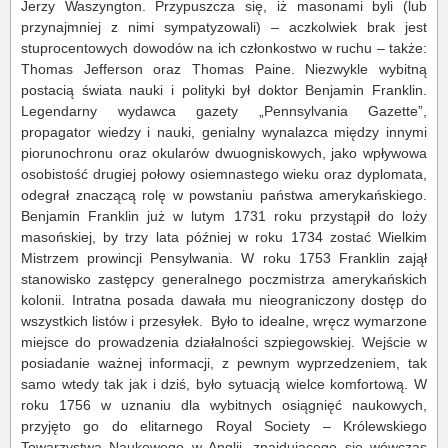
Jerzy Waszyngton. Przypuszcza się, iż masonami byli (lub
przynajmniej z nimi sympatyzowali) – aczkolwiek brak jest
stuprocentowych dowodów na ich członkostwo w ruchu – także:
Thomas Jefferson oraz Thomas Paine. Niezwykle wybitną
postacią świata nauki i polityki był doktor Benjamin Franklin.
Legendarny wydawca gazety „Pennsylvania Gazette”,
propagator wiedzy i nauki, genialny wynalazca między innymi
piorunochronu oraz okularów dwuogniskowych, jako wpływowa
osobistość drugiej połowy osiemnastego wieku oraz dyplomata,
odegrał znaczącą rolę w powstaniu państwa amerykańskiego.
Benjamin Franklin już w lutym 1731 roku przystąpił do loży
masońskiej, by trzy lata później w roku 1734 zostać Wielkim
Mistrzem prowincji Pensylwania. W roku 1753 Franklin zajął
stanowisko zastępcy generalnego poczmistrza amerykańskich
kolonii. Intratna posada dawała mu nieograniczony dostęp do
wszystkich listów i przesyłek. Było to idealne, wręcz wymarzone
miejsce do prowadzenia działalności szpiegowskiej. Wejście w
posiadanie ważnej informacji, z pewnym wyprzedzeniem, tak
samo wtedy tak jak i dziś, było sytuacją wielce komfortową. W
roku 1756 w uznaniu dla wybitnych osiągnięć naukowych,
przyjęto go do elitarnego Royal Society – Królewskiego
Towarzystwa Naukowego w Anglii, znajdującego się wówczas