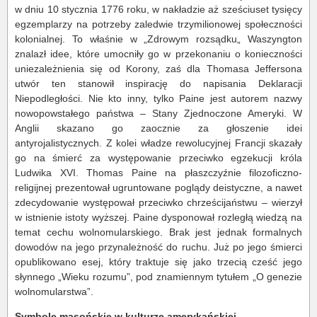
w dniu 10 stycznia 1776 roku, w nakładzie aż sześciuset tysięcy
egzemplarzy na potrzeby zaledwie trzymilionowej społeczności
kolonialnej. To właśnie w „Zdrowym rozsądku„ Waszyngton
znalazł idee, które umocniły go w przekonaniu o konieczności
uniezależnienia się od Korony, zaś dla Thomasa Jeffersona
utwór ten stanowił inspirację do napisania Deklaracji
Niepodległości. Nie kto inny, tylko Paine jest autorem nazwy
nowopowstałego państwa – Stany Zjednoczone Ameryki. W
Anglii skazano go zaocznie za głoszenie idei
antyrojalistycznych. Z kolei władze rewolucyjnej Francji skazały
go na śmierć za występowanie przeciwko egzekucji króla
Ludwika XVI. Thomas Paine na płaszczyźnie filozoficzno-
religijnej prezentował ugruntowane poglądy deistyczne, a nawet
zdecydowanie występował przeciwko chrześcijaństwu – wierzył
w istnienie istoty wyższej. Paine dysponował rozległą wiedzą na
temat cechu wolnomularskiego. Brak jest jednak formalnych
dowodów na jego przynależność do ruchu. Już po jego śmierci
opublikowano esej, który traktuje się jako trzecią cześć jego
słynnego „Wieku rozumu”, pod znamiennym tytułem „O genezie
wolnomularstwa”.
Symbole masońskie w kulturze amerykańskiej