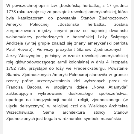
W powszechnej opinii tzw. „bostońską herbatkę„ z 17 grudnia
1773 roku uznaje się za początek rewolucji amerykańskiej, która
była katalizatorem do powstania Stanów Zjednoczonych
Ameryki Północnej. „Bostońska herbatka„ została
zorganizowana między innymi przez co najmniej dwunastu
wolnomularzy pochodzących z bostońskiej Loży Świętego
Andrzeja (w tej grupie znalazł się znany amerykański patriota
Paul Revere). Pierwszy prezydent Stanów Zjednoczonych –
Jerzy Waszyngton, pełniący w czasie rewolucji amerykańskiej
rolę głównodowodzącego armii kolonialnej w dniu 4 listopada
1752 roku przystąpił do loży we Fredericksburgu. Powstanie
Stanów Zjednoczonych Ameryki Północnej stanowiło w gruncie
rzeczy próbę urzeczywistnienia idei wyłożonych przez sir
Francisa Bacona w utopijnym dziele „Nowa Atlantyda”
zakładającym wykreowanie doskonałego społeczeństwa,
opartego na koegzystencji nauki i religii, zjednoczonego (w
ujęciu deistycznym) w religijnej czci dla Wielkiego Architekta
Wszechświata. Sama architektura stolicy Stanów
Zjednoczonych jest bogata w różnorakie symbole masońskie.