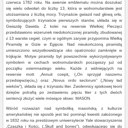
czerwca 1782 roku. Na awersie emblematu można doszukać
się wielu odwołań do liczby 13, która w wolnomularstwie jest
utożsamiana z liczbą mocy. Trzynaście gwiazd nad głową orła,
symbolizujących trzynaście pierwszych stanów, układa się w
Gwiazdę Dawida. Z kolei na rewersie Wielkiej Pieczęci
przedstawiono wizerunek niedokończonej piramidy, zbudowanej
z 13 warstw cegieł, czym w ogólnym zarysie przypomina Wielką
Piramidę w Gizie w Egipcie. Nad nieukończoną piramidą
umieszczono wszystkowidzące oko opatrzności zamknięte w
trójkącie. Motyw piramidy był powszechnie wykorzystywanym
symbolem w cechach wolnomularskich począwszy już od
początku osiemnastego wieku. Każde z widniejących na
rewersie mott: „Annuit coepit„ („On sprzyjał naszemu
przedsięwzięciu„) oraz „Novus ordo seclorum” („Nowy ład
wieków”), składa się z trzynastu liter. Zwolennicy spiskowej teorii
dziejów potrafią po zestawieniu pięciu liter z tych dwóch
sentencji złożyć wiele mówiące słowo: MASON.
Wśród rozważań nad symboliką masońską z kulturze
amerykańskiej nie sposób jest też pominąć kwestii założonego
w 1832 roku na prestiżowym uniwersytecie Yale stowarzyszenia
„Czaszka i Kości„ („Skull and bones”), odwołującego się do