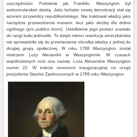
oszczędności. Podobnie jak Franklin, Waszyngton był
wolnomularskim deistą. Jako bohater nowej demokracji stał się
wzorem przywódcy republikańskiego. Nie traktował władzy jako
narzędzia przewodzenia masami, lecz jako służbę dla dobra
ogólnego (
pro publico bono
). Uwielbienie jego postaci urastało
do rangi kultu jednostki. To dzięki niemu rewolucja amerykańska
nie sprowadziła się do przeniesienia ośrodka władzy z jednej do
drugiej grupy społecznej. W roku 1788 Waszyngton został
mistrzem Loży Alexandrii w Waszyngtonie. W czasach
współczesnych nosi ona nazwę: Loża Alexandria Waszyngton
numer 22. W trakcie ceremonii inauguracyjnej na urząd
prezydenta Stanów Zjednoczonych w 1789 roku Waszyngton