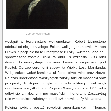
George Washington
wystąpił w towarzystwie wolnomularzy. Robert Livingstone
odebrał od niego przysięgę. Eskortowali go generałowie: Morton
i Lewis. Specjalnie na tę uroczystość z Loży Świętego Jana nr 1
sprowadzona została Biblia. W dniu 18 września 1793 roku
doszło do uroczystego położenia kamienia węgielnego pod
Kapitol. Oprawę ceremonii zapewniła Wielka Loża Marylandu.
W jej trakcie wokół kamienia ułożono: oliwę, wino oraz zboże.
Na czas uroczystości Waszyngton założył fartuch masoński oraz
przepaskę. Następnie odbyła się parada w której udział wzięli
członkowie wszystkich lóż. Pogrzeb Waszyngtona w 1799 roku
odbył się z należnymi mu masońskimi honorami. Zaszczytną
rolę w kondukcie żałobnym pełnili członkowie Loży Alexandria.
Kolejna wybitna postać rewolucji amerykańskiej – Thomas