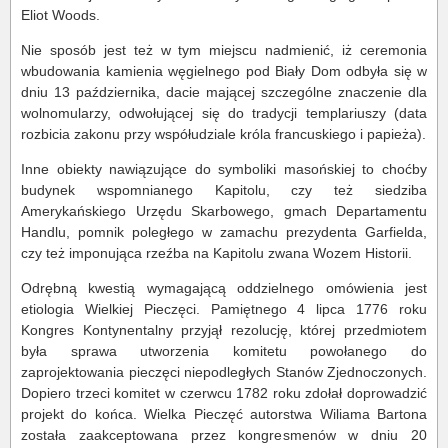
Eliot Woods.
Nie sposób jest też w tym miejscu nadmienić, iż ceremonia
wbudowania kamienia węgielnego pod Biały Dom odbyła się w
dniu 13 października, dacie mającej szczególne znaczenie dla
wolnomularzy, odwołującej się do tradycji templariuszy (data
rozbicia zakonu przy współudziale króla francuskiego i papieża).
Inne obiekty nawiązujące do symboliki masońskiej to choćby
budynek wspomnianego Kapitolu, czy też siedziba
Amerykańskiego Urzędu Skarbowego, gmach Departamentu
Handlu, pomnik poległego w zamachu prezydenta Garfielda,
czy też imponująca rzeźba na Kapitolu zwana Wozem Historii.
Odrębną kwestią wymagającą oddzielnego omówienia jest
etiologia Wielkiej Pieczęci. Pamiętnego 4 lipca 1776 roku
Kongres Kontynentalny przyjął rezolucję, której przedmiotem
była sprawa utworzenia komitetu powołanego do
zaprojektowania pieczęci niepodległych Stanów Zjednoczonych.
Dopiero trzeci komitet w czerwcu 1782 roku zdołał doprowadzić
projekt do końca. Wielka Pieczęć autorstwa Wiliama Bartona
została zaakceptowana przez kongresmenów w dniu 20