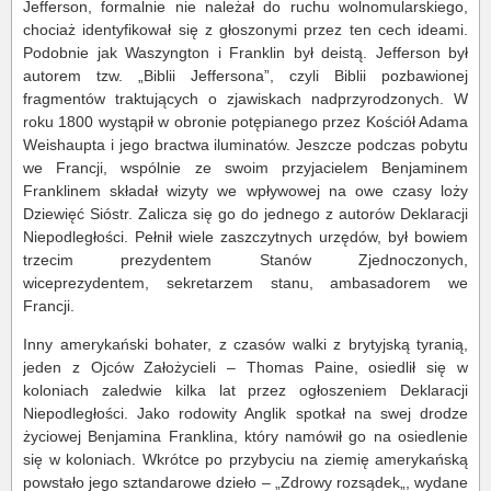
Jefferson, formalnie nie należał do ruchu wolnomularskiego,
chociaż identyfikował się z głoszonymi przez ten cech ideami.
Podobnie jak Waszyngton i Franklin był deistą. Jefferson był
autorem tzw. „Biblii Jeffersona”, czyli Biblii pozbawionej
fragmentów traktujących o zjawiskach nadprzyrodzonych. W
roku 1800 wystąpił w obronie potępianego przez Kościół Adama
Weishaupta i jego bractwa iluminatów. Jeszcze podczas pobytu
we Francji, wspólnie ze swoim przyjacielem Benjaminem
Franklinem składał wizyty we wpływowej na owe czasy loży
Dziewięć Sióstr. Zalicza się go do jednego z autorów Deklaracji
Niepodległości. Pełnił wiele zaszczytnych urzędów, był bowiem
trzecim prezydentem Stanów Zjednoczonych,
wiceprezydentem, sekretarzem stanu, ambasadorem we
Francji.
Inny amerykański bohater, z czasów walki z brytyjską tyranią,
jeden z Ojców Założycieli – Thomas Paine, osiedlił się w
koloniach zaledwie kilka lat przez ogłoszeniem Deklaracji
Niepodległości. Jako rodowity Anglik spotkał na swej drodze
życiowej Benjamina Franklina, który namówił go na osiedlenie
się w koloniach. Wkrótce po przybyciu na ziemię amerykańską
powstało jego sztandarowe dzieło – „Zdrowy rozsądek„, wydane