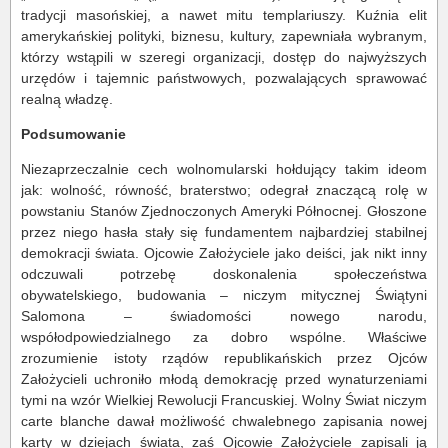
tradycji masońskiej, a nawet mitu templariuszy. Kuźnia elit
amerykańskiej polityki, biznesu, kultury, zapewniała wybranym,
którzy wstąpili w szeregi organizacji, dostęp do najwyższych
urzędów i tajemnic państwowych, pozwalających sprawować
realną władzę.
Podsumowanie
Niezaprzeczalnie cech wolnomularski hołdujący takim ideom
jak: wolność, równość, braterstwo; odegrał znaczącą rolę w
powstaniu Stanów Zjednoczonych Ameryki Północnej. Głoszone
przez niego hasła stały się fundamentem najbardziej stabilnej
demokracji świata. Ojcowie Założyciele jako deiści, jak nikt inny
odczuwali potrzebę doskonalenia społeczeństwa
obywatelskiego, budowania – niczym mitycznej Świątyni
Salomona – świadomości nowego narodu,
współodpowiedzialnego za dobro wspólne. Właściwe
zrozumienie istoty rządów republikańskich przez Ojców
Założycieli uchroniło młodą demokrację przed wynaturzeniami
tymi na wzór Wielkiej Rewolucji Francuskiej. Wolny Świat niczym
carte blanche dawał możliwość chwalebnego zapisania nowej
karty w dziejach świata, zaś Ojcowie Założyciele zapisali ją