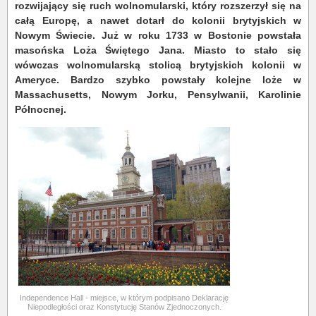
rozwijający się ruch wolnomularski, który rozszerzył się na
całą Europę, a nawet dotarł do kolonii brytyjskich w
Nowym Świecie. Już w roku 1733 w Bostonie powstała
masońska Loża Świętego Jana. Miasto to stało się
wówczas wolnomularską stolicą brytyjskich kolonii w
Ameryce. Bardzo szybko powstały kolejne loże w
Massachusetts, Nowym Jorku, Pensylwanii, Karolinie
Północnej.
Independence Hall - miejsce, w którym podpisano Deklarację
Niepodległości oraz Konstytucję Stanów Zjednoczonych.