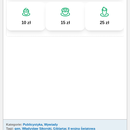
10 zł
15 zł
25 zł
Kategorie:
Publicystyka
,
Wywiady
Tagi:
gen. Władysław Sikorski
,
Giblartar
,
II wojna światowa