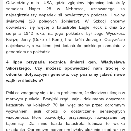
Odwiedzimy m.in.: USA, gdzie zgłębimy tajemnicę katastrofy
samolotu Naper 28 w Nebrasce, uznawanego za
najtragiczniejszy wypadek sił powietrznych podczas II wojny
światowej (28 poległych żołnierzy). W Szkocji chcemy
dowiedzieć się więcej o katastrofie Eagle Rock z dnia 25
sierpnia 1942 roku, na jego pokładzie był Jego Wysokość
Książę Jerzy (Duke of Kent), brat króla Jerzego. Oczywiście
najciekawszym wątkiem jest katastrofa polskiego samolotu z
generałem na pokładzie.
4 lipca przypada rocznica śmierci gen. Władysława
Sikorskiego. Czy możesz opowiedzieć nam trochę o
odcinku dotyczącym generała, czy poznamy jakieś nowe
wątki w śledztwie?
Póki co zmagamy się z takim problemem, że śledztwo utknęło w
martwym punkcie. Brytyjski rząd utajnił dokumenty dotyczące
katastrofy na kolejnych 70 lat, więc stoimy przed ogromnym
wyzwaniem, jeśli chodzi o dostarczenie sensacyjnych
wiadomości, które pozwoliłyby przyspieszyć rozwiązanie tej
tajemnicy. Dla mnie każda katastrofa lotnicza to wielka
układanka. Ogromnym marzeniem byłoby ułożenie jej od razu w