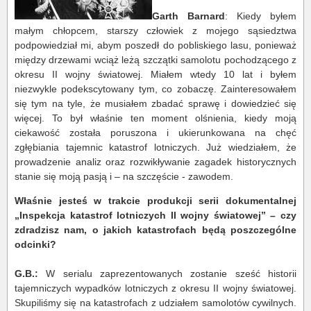
Garth Barnard
: Kiedy byłem
małym chłopcem, starszy człowiek z mojego sąsiedztwa
podpowiedział mi, abym poszedł do pobliskiego lasu, ponieważ
między drzewami wciąż leżą szczątki samolotu pochodzącego z
okresu II wojny światowej. Miałem wtedy 10 lat i byłem
niezwykle podekscytowany tym, co zobaczę. Zainteresowałem
się tym na tyle, że musiałem zbadać sprawę i dowiedzieć się
więcej. To był właśnie ten moment olśnienia, kiedy moją
ciekawość została poruszona i ukierunkowana na chęć
zgłębiania tajemnic katastrof lotniczych. Już wiedziałem, że
prowadzenie analiz oraz rozwikływanie zagadek historycznych
stanie się moją pasją i – na szczęście - zawodem.
Właśnie jesteś w trakcie produkcji serii dokumentalnej
„Inspekcja katastrof lotniczych II wojny światowej” – czy
zdradzisz nam, o jakich katastrofach będą poszczególne
odcinki?
G.B.:
W serialu zaprezentowanych zostanie sześć historii
tajemniczych wypadków lotniczych z okresu II wojny światowej.
Skupiliśmy się na katastrofach z udziałem samolotów cywilnych.