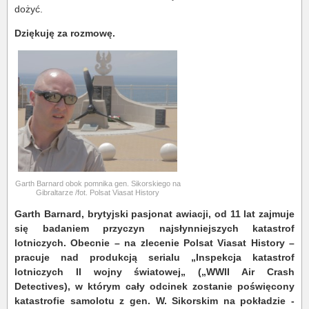
dożyć.
Dziękuję za rozmowę.
Garth Barnard obok pomnika gen. Sikorskiego na
Gibraltarze /fot. Polsat Viasat History
Garth Barnard, brytyjski pasjonat awiacji, od 11 lat zajmuje
się badaniem przyczyn najsłynniejszych katastrof
lotniczych. Obecnie – na zlecenie Polsat Viasat History –
pracuje nad produkcją serialu „Inspekcja katastrof
lotniczych II wojny światowej„ („WWII Air Crash
Detectives), w którym cały odcinek zostanie poświęcony
katastrofie samolotu z gen. W. Sikorskim na pokładzie -