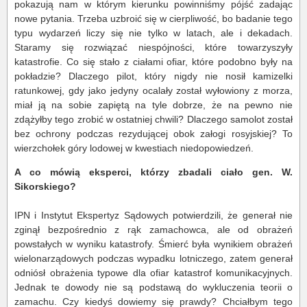
pokazują nam w którym kierunku powinniśmy pójść zadając
nowe pytania. Trzeba uzbroić się w cierpliwość, bo badanie tego
typu wydarzeń liczy się nie tylko w latach, ale i dekadach.
Staramy się rozwiązać niespójności, które towarzyszyły
katastrofie. Co się stało z ciałami ofiar, które podobno były na
pokładzie? Dlaczego pilot, który nigdy nie nosił kamizelki
ratunkowej, gdy jako jedyny ocalały został wyłowiony z morza,
miał ją na sobie zapiętą na tyle dobrze, że na pewno nie
zdążyłby tego zrobić w ostatniej chwili? Dlaczego samolot został
bez ochrony podczas rezydującej obok załogi rosyjskiej? To
wierzchołek góry lodowej w kwestiach niedopowiedzeń.
A co mówią eksperci, którzy zbadali ciało gen. W.
Sikorskiego?
IPN i Instytut Ekspertyz Sądowych potwierdzili, że generał nie
zginął bezpośrednio z rąk zamachowca, ale od obrażeń
powstałych w wyniku katastrofy. Śmierć była wynikiem obrażeń
wielonarządowych podczas wypadku lotniczego, zatem generał
odniósł obrażenia typowe dla ofiar katastrof komunikacyjnych.
Jednak te dowody nie są podstawą do wykluczenia teorii o
zamachu. Czy kiedyś dowiemy się prawdy? Chciałbym tego