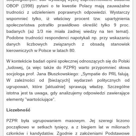
OBOP (1998) pytani o te kwestie Polacy mają zauważalne
trudności z udzieleniem poprawnych odpowiedzi. Wystarczy
wspomnieć tylko, iż właściwy procent tzw. upartyjnienia
społeczeństwa potrafiło prawidłowo określić tylko 9 proc.
badanych (aż 1/3 nie miała żadnej wiedzy na ten temat).
Podobne trudności respondenci napotykali np. przy wskazaniu
danych liczbowych związanych z obsadą stanowisk
kierowniczych w Polsce w latach 80.
W kontekście badań opinii społecznej odnoszących się do Polski
„ludowej„ (a więc także do PZPR) warto przypomnieć słowa
socjologa prof. Jana Błuszkowskiego: „Sympatie do PRL falują.
W zależności od [bieżących] wydarzeń politycznych od
ugrupowań, które [aktualnie] sprawują władzę. Szczególne
istotna jest ta uwaga, gdy analizujemy odpowiedzi zawierające
elementy ”wartościujące”.
Liczebność
PZPR była ugrupowaniem masowym. Jej szeregi liczono
początkowo w setkach tysięcy, a z biegiem lat w milionach
członków i kandydatów. Zgodnie z założeniami Podstawowe