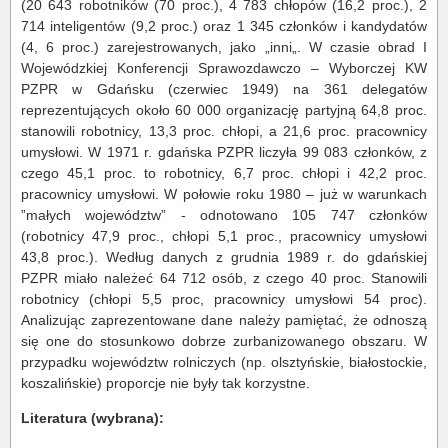
(20 643 robotników (70 proc.), 4 783 chłopów (16,2 proc.), 2
714 inteligentów (9,2 proc.) oraz 1 345 członków i kandydatów
(4, 6 proc.) zarejestrowanych, jako „inni„. W czasie obrad I
Wojewódzkiej Konferencji Sprawozdawczo – Wyborczej KW
PZPR w Gdańsku (czerwiec 1949) na 361 delegatów
reprezentujących około 60 000 organizację partyjną 64,8 proc.
stanowili robotnicy, 13,3 proc. chłopi, a 21,6 proc. pracownicy
umysłowi. W 1971 r. gdańska PZPR liczyła 99 083 członków, z
czego 45,1 proc. to robotnicy, 6,7 proc. chłopi i 42,2 proc.
pracownicy umysłowi. W połowie roku 1980 – już w warunkach
”małych województw” - odnotowano 105 747 członków
(robotnicy 47,9 proc., chłopi 5,1 proc., pracownicy umysłowi
43,8 proc.). Według danych z grudnia 1989 r. do gdańskiej
PZPR miało należeć 64 712 osób, z czego 40 proc. Stanowili
robotnicy (chłopi 5,5 proc, pracownicy umysłowi 54 proc).
Analizując zaprezentowane dane należy pamiętać, że odnoszą
się one do stosunkowo dobrze zurbanizowanego obszaru. W
przypadku województw rolniczych (np. olsztyńskie, białostockie,
koszalińskie) proporcje nie były tak korzystne.
Literatura (wybrana):