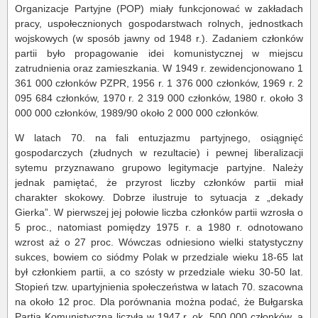
Organizacje Partyjne (POP) miały funkcjonować w zakładach
pracy, uspołecznionych gospodarstwach rolnych, jednostkach
wojskowych (w sposób jawny od 1948 r.). Zadaniem członków
partii było propagowanie idei komunistycznej w miejscu
zatrudnienia oraz zamieszkania. W 1949 r. zewidencjonowano 1
361 000 członków PZPR, 1956 r. 1 376 000 członków, 1969 r. 2
095 684 członków, 1970 r. 2 319 000 członków, 1980 r. około 3
000 000 członków, 1989/90 około 2 000 000 członków.
W latach 70. na fali entuzjazmu partyjnego, osiągnięć
gospodarczych (złudnych w rezultacie) i pewnej liberalizacji
sytemu przyznawano grupowo legitymacje partyjne. Należy
jednak pamiętać, że przyrost liczby członków partii miał
charakter skokowy. Dobrze ilustruje to sytuacja z „dekady
Gierka”. W pierwszej jej połowie liczba członków partii wzrosła o
5 proc., natomiast pomiędzy 1975 r. a 1980 r. odnotowano
wzrost aż o 27 proc. Wówczas odniesiono wielki statystyczny
sukces, bowiem co siódmy Polak w przedziale wieku 18-65 lat
był członkiem partii, a co szósty w przedziale wieku 30-50 lat.
Stopień tzw. upartyjnienia społeczeństwa w latach 70. szacowna
na około 12 proc. Dla porównania można podać, że Bułgarska
Partia Komunistyczna liczyła w 1947 r. ok. 500 000 członków, a