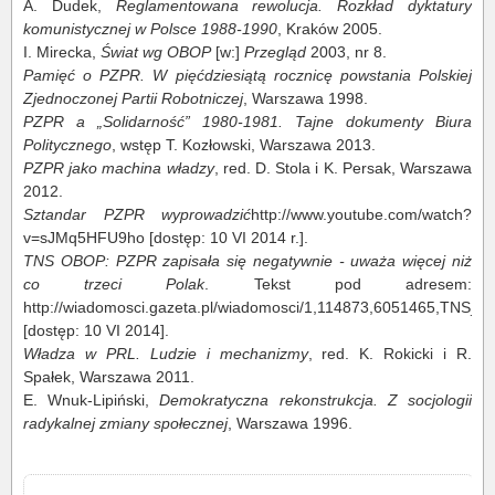
A. Dudek,
Reglamentowana rewolucja. Rozkład dyktatury
komunistycznej w Polsce 1988-1990
, Kraków 2005.
I. Mirecka,
Świat wg OBOP
[w:]
Przegląd
2003, nr 8.
Pamięć o PZPR. W pięćdziesiątą rocznicę powstania Polskiej
Zjednoczonej Partii Robotniczej
, Warszawa 1998.
PZPR a „Solidarność” 1980-1981. Tajne dokumenty Biura
Politycznego
, wstęp T. Kozłowski, Warszawa 2013.
PZPR jako machina władzy
, red. D. Stola i K. Persak, Warszawa
2012.
Sztandar PZPR wyprowadzić
http://www.youtube.com/watch?
v=sJMq5HFU9ho [dostęp: 10 VI 2014 r.].
TNS OBOP: PZPR zapisała się negatywnie - uważa więcej niż
co trzeci Polak
. Tekst pod adresem:
http://wiadomosci.gazeta.pl/wiadomosci/1,114873,6051465,TNS
[dostęp: 10 VI 2014].
Władza w PRL. Ludzie i mechanizmy
, red. K. Rokicki i R.
Spałek, Warszawa 2011.
E. Wnuk-Lipiński,
Demokratyczna rekonstrukcja. Z socjologii
radykalnej zmiany społecznej
, Warszawa 1996.