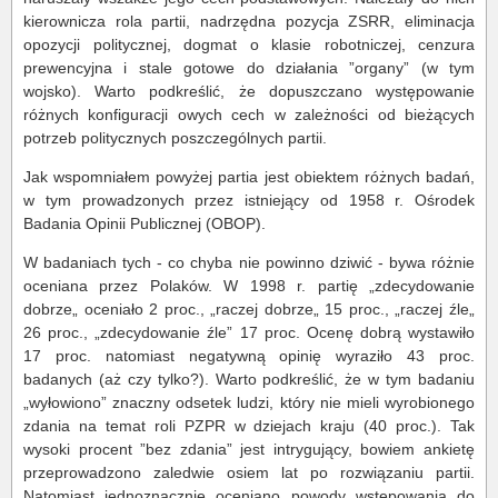
kierownicza rola partii, nadrzędna pozycja ZSRR, eliminacja
opozycji politycznej, dogmat o klasie robotniczej, cenzura
prewencyjna i stale gotowe do działania ”organy” (w tym
wojsko). Warto podkreślić, że dopuszczano występowanie
różnych konfiguracji owych cech w zależności od bieżących
potrzeb politycznych poszczególnych partii.
Jak wspomniałem powyżej partia jest obiektem różnych badań,
w tym prowadzonych przez istniejący od 1958 r. Ośrodek
Badania Opinii Publicznej (OBOP).
W badaniach tych - co chyba nie powinno dziwić - bywa różnie
oceniana przez Polaków. W 1998 r. partię „zdecydowanie
dobrze„ oceniało 2 proc., „raczej dobrze„ 15 proc., „raczej źle„
26 proc., „zdecydowanie źle” 17 proc. Ocenę dobrą wystawiło
17 proc. natomiast negatywną opinię wyraziło 43 proc.
badanych (aż czy tylko?). Warto podkreślić, że w tym badaniu
„wyłowiono” znaczny odsetek ludzi, który nie mieli wyrobionego
zdania na temat roli PZPR w dziejach kraju (40 proc.). Tak
wysoki procent ”bez zdania” jest intrygujący, bowiem ankietę
przeprowadzono zaledwie osiem lat po rozwiązaniu partii.
Natomiast jednoznacznie oceniano powody wstępowania do