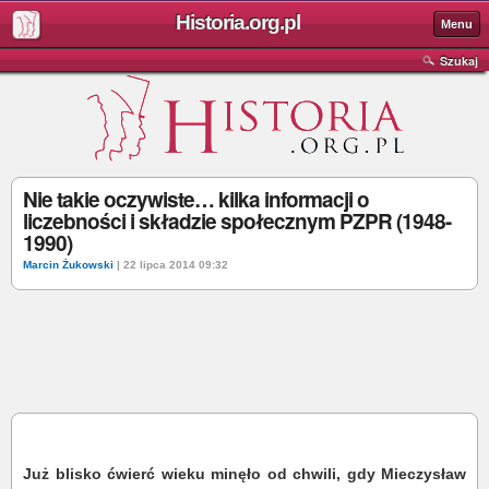
Historia.org.pl
Menu
Szukaj
Nie takie oczywiste… kilka informacji o
liczebności i składzie społecznym PZPR (1948-
1990)
Marcin Żukowski
| 22 lipca 2014 09:32
Już blisko ćwierć wieku minęło od chwili, gdy Mieczysław