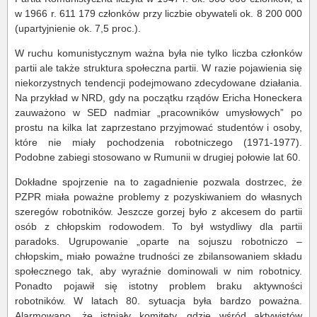
w 1966 r. 611 179 członków przy liczbie obywateli ok. 8 200 000
(upartyjnienie ok. 7,5 proc.).
W ruchu komunistycznym ważna była nie tylko liczba członków
partii ale także struktura społeczna partii. W razie pojawienia się
niekorzystnych tendencji podejmowano zdecydowane działania.
Na przykład w NRD, gdy na początku rządów Ericha Honeckera
zauważono w SED nadmiar „pracowników umysłowych” po
prostu na kilka lat zaprzestano przyjmować studentów i osoby,
które nie miały pochodzenia robotniczego (1971-1977).
Podobne zabiegi stosowano w Rumunii w drugiej połowie lat 60.
Dokładne spojrzenie na to zagadnienie pozwala dostrzec, że
PZPR miała poważne problemy z pozyskiwaniem do własnych
szeregów robotników. Jeszcze gorzej było z akcesem do partii
osób z chłopskim rodowodem. To był wstydliwy dla partii
paradoks. Ugrupowanie „oparte na sojuszu robotniczo –
chłopskim„ miało poważne trudności ze zbilansowaniem składu
społecznego tak, aby wyraźnie dominowali w nim robotnicy.
Ponadto pojawił się istotny problem braku aktywności
robotników. W latach 80. sytuacja była bardzo poważna.
Alarmowano, że istniały komitety, gdzie wśród aktywistów