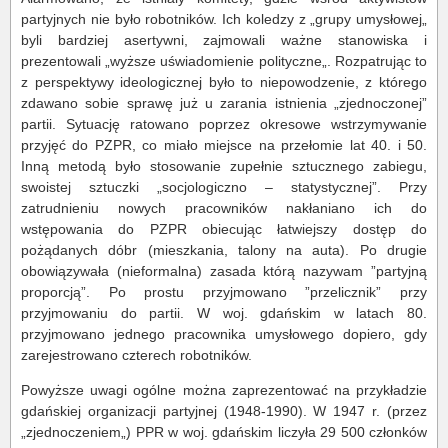
partyjnych nie było robotników. Ich koledzy z „grupy umysłowej„
byli bardziej asertywni, zajmowali ważne stanowiska i
prezentowali „wyższe uświadomienie polityczne„. Rozpatrując to
z perspektywy ideologicznej było to niepowodzenie, z którego
zdawano sobie sprawę już u zarania istnienia „zjednoczonej”
partii. Sytuację ratowano poprzez okresowe wstrzymywanie
przyjęć do PZPR, co miało miejsce na przełomie lat 40. i 50.
Inną metodą było stosowanie zupełnie sztucznego zabiegu,
swoistej sztuczki „socjologiczno – statystycznej”. Przy
zatrudnieniu nowych pracowników nakłaniano ich do
wstępowania do PZPR obiecując łatwiejszy dostęp do
pożądanych dóbr (mieszkania, talony na auta). Po drugie
obowiązywała (nieformalna) zasada którą nazywam ”partyjną
proporcją”. Po prostu przyjmowano ”przelicznik” przy
przyjmowaniu do partii. W woj. gdańskim w latach 80.
przyjmowano jednego pracownika umysłowego dopiero, gdy
zarejestrowano czterech robotników.
Powyższe uwagi ogólne można zaprezentować na przykładzie
gdańskiej organizacji partyjnej (1948-1990). W 1947 r. (przez
„zjednoczeniem„) PPR w woj. gdańskim liczyła 29 500 członków