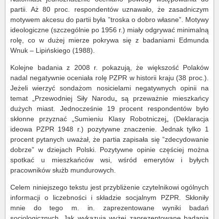
partii. Aż 80 proc. respondentów uznawało, że zasadniczym
motywem akcesu do partii była ”troska o dobro własne”. Motywy
ideologiczne (szczególnie po 1956 r.) miały odgrywać minimalną
rolę, co w dużej mierze pokrywa się z badaniami Edmunda
Wnuk – Lipińskiego (1988).
Kolejne badania z 2008 r. pokazują, że większość Polaków
nadal negatywnie oceniała rolę PZPR w historii kraju (38 proc.).
Jeżeli wierzyć sondażom nosicielami negatywnych opinii na
temat „Przewodniej Siły Narodu„ są przeważnie mieszkańcy
dużych miast. Jednocześnie 19 procent respondentów było
skłonne przyznać „Sumieniu Klasy Robotniczej„ (Deklaracja
ideowa PZPR 1948 r.) pozytywne znaczenie. Jednak tylko 1
procent pytanych uważał, że partia zapisała się ”zdecydowanie
dobrze” w dziejach Polski. Pozytywne opinie częściej można
spotkać u mieszkańców wsi, wśród emerytów i byłych
pracowników służb mundurowych.
Celem niniejszego tekstu jest przybliżenie czytelnikowi ogólnych
informacji o liczebności i składzie socjalnym PZPR. Skłoniły
mnie do tego m. in. zaprezentowane wyniki badań
socjologicznych. Jak wykazują wyżej zaprezentowane badania