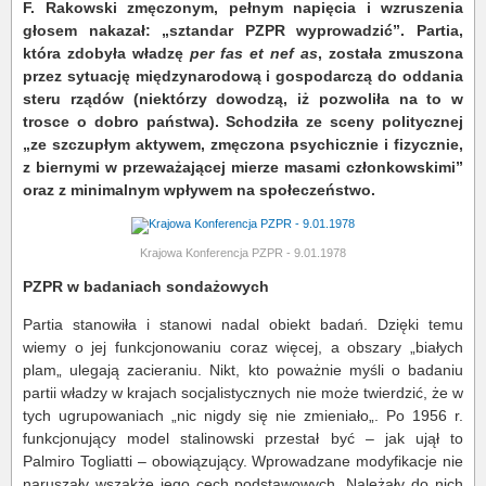
F. Rakowski zmęczonym, pełnym napięcia i wzruszenia
głosem nakazał: „sztandar PZPR wyprowadzić”. Partia,
która zdobyła władzę
per fas et nef as
, została zmuszona
przez sytuację międzynarodową i gospodarczą do oddania
steru rządów (niektórzy dowodzą, iż pozwoliła na to w
trosce o dobro państwa). Schodziła ze sceny politycznej
„ze szczupłym aktywem, zmęczona psychicznie i fizycznie,
z biernymi w przeważającej mierze masami członkowskimi”
oraz z minimalnym wpływem na społeczeństwo.
Krajowa Konferencja PZPR - 9.01.1978
PZPR w badaniach sondażowych
Partia stanowiła i stanowi nadal obiekt badań. Dzięki temu
wiemy o jej funkcjonowaniu coraz więcej, a obszary „białych
plam„ ulegają zacieraniu. Nikt, kto poważnie myśli o badaniu
partii władzy w krajach socjalistycznych nie może twierdzić, że w
tych ugrupowaniach „nic nigdy się nie zmieniało„. Po 1956 r.
funkcjonujący model stalinowski przestał być – jak ujął to
Palmiro Togliatti – obowiązujący. Wprowadzane modyfikacje nie
naruszały wszakże jego cech podstawowych. Należały do nich