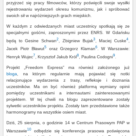
przyjrzeć się pracy filmowców, którzy poświęcili swoje wysiłki
rejestrowaniu wydarzeń okresu komunizmu, jak i spróbować
swoich sił w najróżniejszych grach miejskich.
W każdym z odwiedzanych miast uczestnicy spotkają się ze
specjalnymi gośćmi, zaproszonymi przez ENRS. W Gdańsku
2
3
4
będą to Gesine Schwan
, Zbigniew Bujak
, Maciej Cuske
,
5
6
Jacek Piotr Bławut
oraz Grzegorz Klaman
. W Warszawie:
7
8
9
Henryk Wujec
, Krzysztof Jakub Król
, Paulina Codogni
.
Projekt „Freedom Express” ma również założonego już
bloga
, na którym regularnie mają pojawiać się notki
relacjonujące wydarzenia z trasy, refleksje i doznania
uczestników. Ma on być również platformą wymiany opinii
pomiędzy uczestnikami a internautami zainteresowanymi
projektem. W tej chwili na blogu zaprezentowane zostały
sylwetki uczestników projektu. Zostały tam przedstawione także
harmonogramy na wszystkie osiem miast.
Dziś, 25 sierpnia, o godzinie 14 w Centrum Prasowym PAP w
10
Warszawie
odbędzie się konferencja prasowa poświęcona