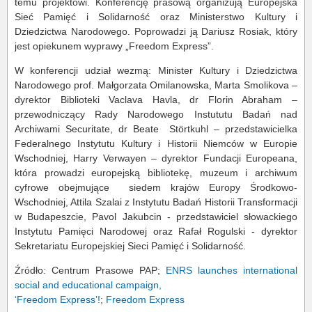
temu projektowi. Konferencję prasową organizują Europejska
Sieć Pamięć i Solidarność oraz Ministerstwo Kultury i
Dziedzictwa Narodowego. Poprowadzi ją Dariusz Rosiak, który
jest opiekunem wyprawy „Freedom Express”.
W konferencji udział wezmą: Minister Kultury i Dziedzictwa
Narodowego prof. Małgorzata Omilanowska, Marta Smolikova –
dyrektor Biblioteki Vaclava Havla, dr Florin Abraham –
przewodniczący Rady Narodowego Instututu Badań nad
Archiwami Securitate, dr Beate Störtkuhl – przedstawicielka
Federalnego Instytutu Kultury i Historii Niemców w Europie
Wschodniej, Harry Verwayen – dyrektor Fundacji Europeana,
która prowadzi europejską bibliotekę, muzeum i archiwum
cyfrowe obejmujące siedem krajów Europy Środkowo-
Wschodniej, Attila Szalai z Instytutu Badań Historii Transformacji
w Budapeszcie, Pavol Jakubcin - przedstawiciel słowackiego
Instytutu Pamięci Narodowej oraz Rafał Rogulski - dyrektor
Sekretariatu Europejskiej Sieci Pamięć i Solidarność.
Źródło: Centrum Prasowe PAP;
ENRS launches international
social and educational campaign,
‘Freedom Express’!
;
Freedom Express