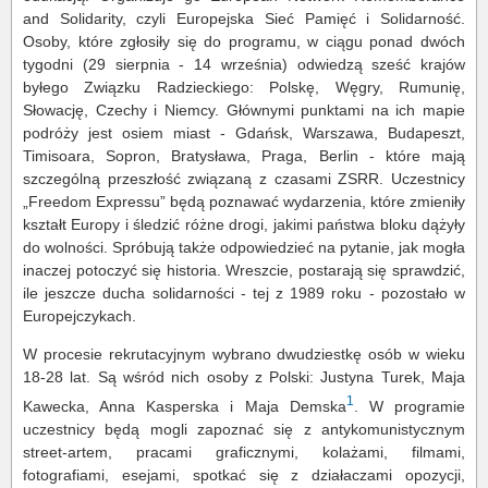
and Solidarity, czyli Europejska Sieć Pamięć i Solidarność.
Osoby, które zgłosiły się do programu, w ciągu ponad dwóch
tygodni (29 sierpnia - 14 września) odwiedzą sześć krajów
byłego Związku Radzieckiego: Polskę, Węgry, Rumunię,
Słowację, Czechy i Niemcy. Głównymi punktami na ich mapie
podróży jest osiem miast - Gdańsk, Warszawa, Budapeszt,
Timisoara, Sopron, Bratysława, Praga, Berlin - które mają
szczególną przeszłość związaną z czasami ZSRR. Uczestnicy
„Freedom Expressu” będą poznawać wydarzenia, które zmieniły
kształt Europy i śledzić różne drogi, jakimi państwa bloku dążyły
do wolności. Spróbują także odpowiedzieć na pytanie, jak mogła
inaczej potoczyć się historia. Wreszcie, postarają się sprawdzić,
ile jeszcze ducha solidarności - tej z 1989 roku - pozostało w
Europejczykach.
W procesie rekrutacyjnym wybrano dwudziestkę osób w wieku
18-28 lat. Są wśród nich osoby z Polski: Justyna Turek, Maja
1
Kawecka, Anna Kasperska i Maja Demska
. W programie
uczestnicy będą mogli zapoznać się z antykomunistycznym
street-artem, pracami graficznymi, kolażami, filmami,
fotografiami, esejami, spotkać się z działaczami opozycji,