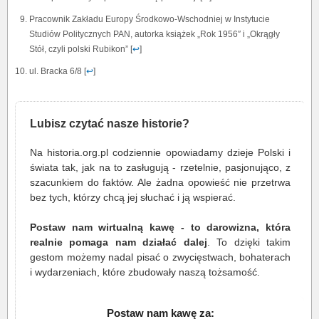
Pracownik Zakładu Europy Środkowo-Wschodniej w Instytucie
Studiów Politycznych PAN, autorka książek „Rok 1956″ i „Okrągły
Stół, czyli polski Rubikon” [
↩
]
ul. Bracka 6/8 [
↩
]
Lubisz czytać nasze historie?
Na historia.org.pl codziennie opowiadamy dzieje Polski i
świata tak, jak na to zasługują - rzetelnie, pasjonująco, z
szacunkiem do faktów. Ale żadna opowieść nie przetrwa
bez tych, którzy chcą jej słuchać i ją wspierać.
Postaw nam wirtualną kawę - to darowizna, która
realnie pomaga nam działać dalej
. To dzięki takim
gestom możemy nadal pisać o zwycięstwach, bohaterach
i wydarzeniach, które zbudowały naszą tożsamość.
Postaw nam kawę za: