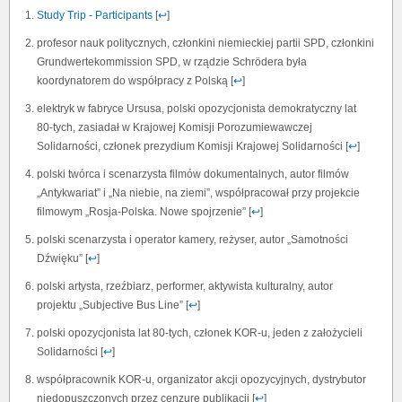
Study Trip - Participants
[
↩
]
profesor nauk politycznych, członkini niemieckiej partii SPD, członkini
Grundwertekommission SPD, w rządzie Schrödera była
koordynatorem do współpracy z Polską [
↩
]
elektryk w fabryce Ursusa, polski opozycjonista demokratyczny lat
80-tych, zasiadał w Krajowej Komisji Porozumiewawczej
Solidarności, członek prezydium Komisji Krajowej Solidarności [
↩
]
polski twórca i scenarzysta filmów dokumentalnych, autor filmów
„Antykwariat” i „Na niebie, na ziemi”, współpracował przy projekcie
filmowym „Rosja-Polska. Nowe spojrzenie” [
↩
]
polski scenarzysta i operator kamery, reżyser, autor „Samotności
Dźwięku” [
↩
]
polski artysta, rzeźbiarz, performer, aktywista kulturalny, autor
projektu „Subjective Bus Line” [
↩
]
polski opozycjonista lat 80-tych, członek KOR-u, jeden z założycieli
Solidarności [
↩
]
współpracownik KOR-u, organizator akcji opozycyjnych, dystrybutor
niedopuszczonych przez cenzurę publikacji [
↩
]