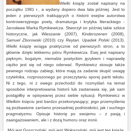
Wielki książę
został napisany na
początku 1981 r., a wydany dopiero dwa lata później. Jest to
jeden z pierwszych traktujących o historii esejów autorstwa
kontrowersyjnego poety, dramaturga i krytyka literackiego -
Jarosława Marka Rymkiewicza. Stworzył on później takie szkice
historyczne, jak
Wieszanie
(2007),
Kinderszenen
(2008),
Samuel Zborowski
(2010) czy
Reytan. Upadek Polski
(2013).
Wielki książę
wciąga praktycznie od pierwszych stron, a to
głównie dzięki lekkiemu pióru Rymkiewicza. Esej jest napisany
pięknym, bogatym, niemalże poetyckim językiem i naprawdę
ciężko jest się od niego oderwać. Rymkiewicz stosuje także
pewnego rodzaju zabiegi, które mają za zadanie skupić uwagę
czytelnika, rozproszonego po przeczytaniu sporej partii tekstu.
Ni z tego, ni z owego przechodzi do rozmyślań na temat
sposobów interpretowania historii lub zastanawia się, jak sam
postąpiłby w opisywanej przez siebie sytuacji. Rymkiewicz w
Wielkim księciu
jest bardzo przekonywujący; jego przemyślenia
są pozbawione zarówno przesadniej podniosłości, jak i suchego
pragmatyzmu. Opisuje historię po swojemu – z pasją i
zaangażowaniem, ale i z dozą humoru oraz ironii.
„Mój jest Goszczyński, mój jest Wołoszyński, mój jest ten książę.