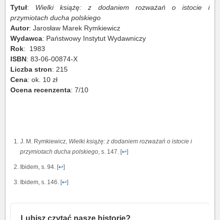
Tytuł
:
Wielki książę: z dodaniem rozważań o istocie i
przymiotach ducha polskiego
Autor
: Jarosław Marek Rymkiewicz
Wydawca
: Państwowy Instytut Wydawniczy
Rok
: 1983
ISBN
: 83-06-00874-X
Liczba stron
: 215
Cena
: ok. 10 zł
Ocena recenzenta
: 7/10
J. M. Rymkiewicz,
Wielki książę: z dodaniem rozważań o istocie i
przymiotach ducha polskiego
, s. 147. [
↩
]
Ibidem, s. 94. [
↩
]
Ibidem, s. 146. [
↩
]
Lubisz czytać nasze historie?