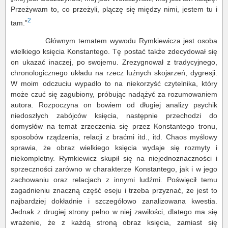
Przeżywam to, co przeżyli, plączę się między nimi, jestem tu i
2
tam.”
Głównym tematem wywodu Rymkiewicza jest osoba
wielkiego księcia Konstantego. Tę postać także zdecydował się
on ukazać inaczej, po swojemu. Zrezygnował z tradycyjnego,
chronologicznego układu na rzecz luźnych skojarzeń, dygresji.
W moim odczuciu wypadło to na niekorzyść czytelnika, który
może czuć się zagubiony, próbując nadążyć za rozumowaniem
autora. Rozpoczyna on bowiem od długiej analizy psychik
niedoszłych zabójców księcia, następnie przechodzi do
domysłów na temat zrzeczenia się przez Konstantego tronu,
sposobów rządzenia, relacji z braćmi itd., itd. Chaos myślowy
sprawia, że obraz wielkiego księcia wydaje się rozmyty i
niekompletny. Rymkiewicz skupił się na niejednoznaczności i
sprzeczności zarówno w charakterze Konstantego, jak i w jego
zachowaniu oraz relacjach z innymi ludźmi. Poświęcił temu
zagadnieniu znaczną część eseju i trzeba przyznać, że jest to
najbardziej dokładnie i szczegółowo zanalizowana kwestia.
Jednak z drugiej strony pełno w niej zawiłości, dlatego ma się
wrażenie, że z każdą stroną obraz księcia, zamiast się