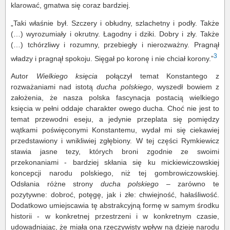
klarować, gmatwa się coraz bardziej.
„Taki właśnie był. Szczery i obłudny, szlachetny i podły. Także
(…) wyrozumiały i okrutny. Łagodny i dziki. Dobry i zły. Także
(…) tchórzliwy i rozumny, przebiegły i nierozważny. Pragnął
3
władzy i pragnął spokoju. Sięgał po koronę i nie chciał korony.”
Autor
Wielkiego księcia
połączył temat Konstantego z
rozważaniami nad istotą
ducha polskiego
, wyszedł bowiem z
założenia, że nasza polska fascynacja postacią wielkiego
księcia w pełni oddaje charakter owego ducha. Choć nie jest to
temat przewodni eseju, a jedynie przeplata się pomiędzy
wątkami poświęconymi Konstantemu, wydał mi się ciekawiej
przedstawiony i wnikliwiej zgłębiony. W tej części Rymkiewicz
stawia jasne tezy, których broni zgodnie ze swoimi
przekonaniami - bardziej skłania się ku mickiewiczowskiej
koncepcji narodu polskiego, niż tej gombrowiczowskiej.
Odsłania różne strony
ducha polskiego
– zarówno te
pozytywne: dobroć, potęgę, jak i złe: chwiejność, hałaśliwość.
Dodatkowo umiejscawia tę abstrakcyjną formę w samym środku
historii - w konkretnej przestrzeni i w konkretnym czasie,
udowadniając, że miała ona rzeczywisty wpływ na dzieje narodu