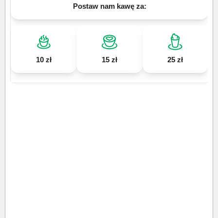
Postaw nam kawę za:
10 zł
15 zł
25 zł