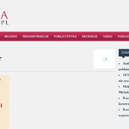
WOJSKO
REKONSTRUKCJE
PUBLICYSTYKA
RECENZJE
VIDEO
PODCA
ZOBA
r
Amba
polskim
1670
nie zaw
Małp
Michał
Kazi
konstru
Kazi
wyprzed