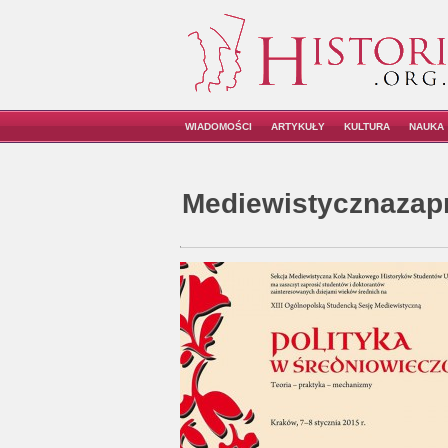
WIADOMOŚCI
ARTYKUŁY
KULTURA
NAUKA
Mediewistycznazap