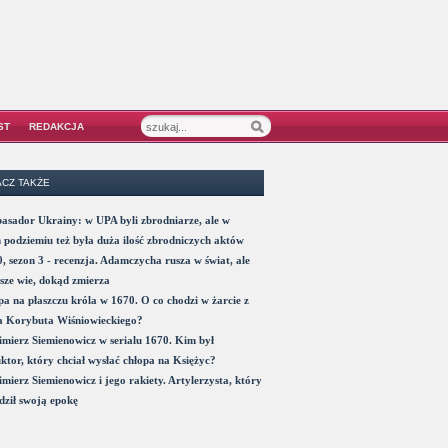
ST
REDAKCJA
CZ TAKŻE
sador Ukrainy: w UPA byli zbrodniarze, ale w
 podziemiu też była duża ilość zbrodniczych aktów
, sezon 3 - recenzja. Adamczycha rusza w świat, ale
sze wie, dokąd zmierza
a na płaszczu króla w 1670. O co chodzi w żarcie z
a Korybuta Wiśniowieckiego?
mierz Siemienowicz w serialu 1670. Kim był
ktor, który chciał wysłać chłopa na Księżyc?
mierz Siemienowicz i jego rakiety. Artylerzysta, który
ził swoją epokę