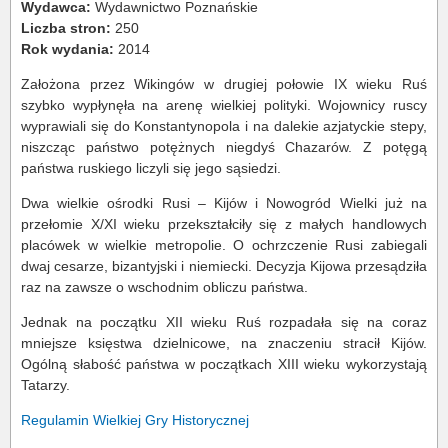
Wydawca:
Wydawnictwo Poznańskie
Liczba stron:
250
Rok wydania:
2014
Założona przez Wikingów w drugiej połowie IX wieku Ruś
szybko wypłynęła na arenę wielkiej polityki. Wojownicy ruscy
wyprawiali się do Konstantynopola i na dalekie azjatyckie stepy,
niszcząc państwo potężnych niegdyś Chazarów. Z potęgą
państwa ruskiego liczyli się jego sąsiedzi.
Dwa wielkie ośrodki Rusi – Kijów i Nowogród Wielki już na
przełomie X/XI wieku przekształciły się z małych handlowych
placówek w wielkie metropolie. O ochrzczenie Rusi zabiegali
dwaj cesarze, bizantyjski i niemiecki. Decyzja Kijowa przesądziła
raz na zawsze o wschodnim obliczu państwa.
Jednak na początku XII wieku Ruś rozpadała się na coraz
mniejsze księstwa dzielnicowe, na znaczeniu stracił Kijów.
Ogólną słabość państwa w początkach XIII wieku wykorzystają
Tatarzy.
Regulamin Wielkiej Gry Historycznej