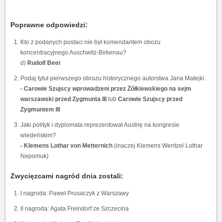
Poprawne odpowiedzi:
Kto z podanych postaci nie był komendantem obozu
koncentracyjnego Auschwitz-Birkenau?
d)
Rudolf Beer
Podaj tytuł pierwszego obrazu historycznego autorstwa Jana Matejki.
- Carowie Szujscy wprowadzeni przez Żółkiewskiego na sejm
warszawski przed Zygmunta III
lub
Carowie Szujscy przed
Zygmuntem III
Jaki polityk i dyplomata reprezentował Austrię na kongresie
wiedeńskim?
- Klemens Lothar von Metternich
(inaczej Klemens Wentzel Lothar
Nepomuk)
Zwycięzcami nagród dnia zostali:
I nagroda: Paweł Prusaczyk z Warszawy
II nagroda: Agata Freindorf ze Szczecina