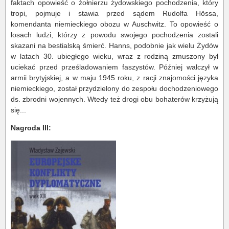
faktach opowieść o żołnierzu żydowskiego pochodzenia, który
tropi, pojmuje i stawia przed sądem Rudolfa Hössa,
komendanta niemieckiego obozu w Auschwitz. To opowieść o
losach ludzi, którzy z powodu swojego pochodzenia zostali
skazani na bestialską śmierć. Hanns, podobnie jak wielu Żydów
w latach 30. ubiegłego wieku, wraz z rodziną zmuszony był
uciekać przed prześladowaniem faszystów. Później walczył w
armii brytyjskiej, a w maju 1945 roku, z racji znajomości języka
niemieckiego, został przydzielony do zespołu dochodzeniowego
ds. zbrodni wojennych. Wtedy też drogi obu bohaterów krzyżują
się...
Nagroda III: