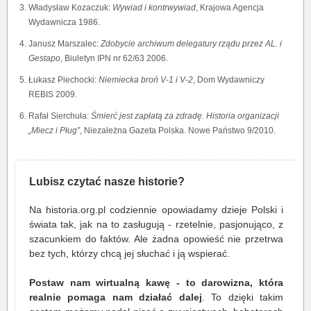
Władysław Kozaczuk:
Wywiad i kontrwywiad
, Krajowa Agencja
Wydawnicza 1986.
Janusz Marszalec:
Zdobycie archiwum delegatury rządu przez AL. i
Gestapo
, Biuletyn IPN nr 62/63 2006.
Łukasz Piechocki:
Niemiecka broń V-1 i V-2
, Dom Wydawniczy
REBIS 2009.
Rafał Sierchuła:
Śmierć jest zapłatą za zdradę. Historia organizacji
„Miecz i Pług”
, Niezależna Gazeta Polska. Nowe Państwo 9/2010.
Lubisz czytać nasze historie?
Na historia.org.pl codziennie opowiadamy dzieje Polski i
świata tak, jak na to zasługują - rzetelnie, pasjonująco, z
szacunkiem do faktów. Ale żadna opowieść nie przetrwa
bez tych, którzy chcą jej słuchać i ją wspierać.
Postaw nam wirtualną kawę - to darowizna, która
realnie pomaga nam działać dalej
. To dzięki takim