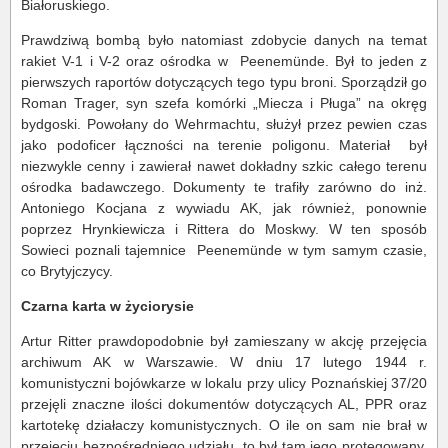
Białoruskiego.
Prawdziwą bombą było natomiast zdobycie danych na temat
rakiet V-1 i V-2 oraz ośrodka w Peenemünde. Był to jeden z
pierwszych raportów dotyczących tego typu broni. Sporządził go
Roman Trager, syn szefa komórki „Miecza i Pługa” na okręg
bydgoski. Powołany do Wehrmachtu, służył przez pewien czas
jako podoficer łączności na terenie poligonu. Materiał był
niezwykle cenny i zawierał nawet dokładny szkic całego terenu
ośrodka badawczego. Dokumenty te trafiły zarówno do inż.
Antoniego Kocjana z wywiadu AK, jak również, ponownie
poprzez Hrynkiewicza i Rittera do Moskwy. W ten sposób
Sowieci poznali tajemnice Peenemünde w tym samym czasie,
co Brytyjczycy.
Czarna karta w życiorysie
Artur Ritter prawdopodobnie był zamieszany w akcję przejęcia
archiwum AK w Warszawie. W dniu 17 lutego 1944 r.
komunistyczni bojówkarze w lokalu przy ulicy Poznańskiej 37/20
przejęli znaczne ilości dokumentów dotyczących AL, PPR oraz
kartotekę działaczy komunistycznych. O ile on sam nie brał w
przejęciu bezpośredniego udziału, to był tam jego protegowany.