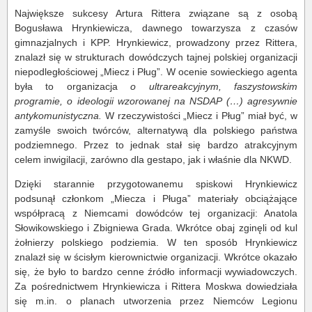
Największe sukcesy Artura Rittera związane są z osobą
Bogusława Hrynkiewicza, dawnego towarzysza z czasów
gimnazjalnych i KPP. Hrynkiewicz, prowadzony przez Rittera,
znalazł się w strukturach dowódczych tajnej polskiej organizacji
niepodległościowej „Miecz i Pług”. W ocenie sowieckiego agenta
była to organizacja
o ultrareakcyjnym, faszystowskim
programie, o ideologii wzorowanej na NSDAP (…) agresywnie
antykomunistyczna.
W rzeczywistości „Miecz i Pług” miał być, w
zamyśle swoich twórców, alternatywą dla polskiego państwa
podziemnego. Przez to jednak stał się bardzo atrakcyjnym
celem inwigilacji, zarówno dla gestapo, jak i właśnie dla NKWD.
Dzięki starannie przygotowanemu spiskowi Hrynkiewicz
podsunął członkom „Miecza i Pługa” materiały obciążające
współpracą z Niemcami dowódców tej organizacji: Anatola
Słowikowskiego i Zbigniewa Grada. Wkrótce obaj zginęli od kul
żołnierzy polskiego podziemia. W ten sposób Hrynkiewicz
znalazł się w ścisłym kierownictwie organizacji. Wkrótce okazało
się, że było to bardzo cenne źródło informacji wywiadowczych.
Za pośrednictwem Hrynkiewicza i Rittera Moskwa dowiedziała
się m.in. o planach utworzenia przez Niemców Legionu