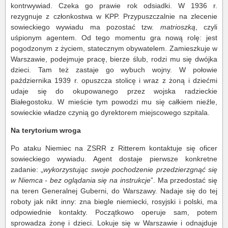
kontrwywiad. Czeka go prawie rok odsiadki. W 1936 r.
rezygnuje z członkostwa w KPP. Przypuszczalnie na zlecenie
sowieckiego wywiadu ma pozostać tzw.
matrioszką
, czyli
uśpionym agentem. Od tego momentu gra nową rolę: jest
pogodzonym z życiem, statecznym obywatelem. Zamieszkuje w
Warszawie, podejmuje pracę, bierze ślub, rodzi mu się dwójka
dzieci. Tam też zastaje go wybuch wojny. W połowie
października 1939 r. opuszcza stolicę i wraz z żoną i dziećmi
udaje się do okupowanego przez wojska radzieckie
Białegostoku. W mieście tym powodzi mu się całkiem nieźle,
sowieckie władze czynią go dyrektorem miejscowego szpitala.
Na terytorium wroga
Po ataku Niemiec na ZSRR z Ritterem kontaktuje się oficer
sowieckiego wywiadu. Agent dostaje pierwsze konkretne
zadanie: „
wykorzystując swoje pochodzenie przedzierzgnąć się
w Niemca - bez oglądania się na instrukcje
”. Ma przedostać się
na teren Generalnej Guberni, do Warszawy. Nadaje się do tej
roboty jak nikt inny: zna biegle niemiecki, rosyjski i polski, ma
odpowiednie kontakty. Początkowo operuje sam, potem
sprowadza żonę i dzieci. Lokuje się w Warszawie i odnajduje