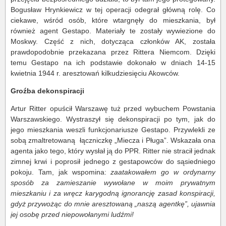
Bogusław Hrynkiewicz w tej operacji odegrał główną rolę. Co
ciekawe, wśród osób, które wtargnęły do mieszkania, był
również agent Gestapo. Materiały te zostały wywiezione do
Moskwy. Część z nich, dotycząca członków AK, została
prawdopodobnie przekazana przez Rittera Niemcom. Dzięki
temu Gestapo na ich podstawie dokonało w dniach 14-15
kwietnia 1944 r. aresztowań kilkudziesięciu Akowców.
Groźba dekonspiracji
Artur Ritter opuścił Warszawę tuż przed wybuchem Powstania
Warszawskiego. Wystraszył się dekonspiracji po tym, jak do
jego mieszkania weszli funkcjonariusze Gestapo. Przywlekli ze
sobą zmaltretowaną łączniczkę „Miecza i Pługa”. Wskazała ona
agenta jako tego, który wysłał ją do PPR. Ritter nie stracił jednak
zimnej krwi i poprosił jednego z gestapowców do sąsiedniego
pokoju. Tam, jak wspomina:
zaatakowałem go w ordynarny
sposób za zamieszanie wywołane w moim prywatnym
mieszkaniu i za wręcz karygodną ignorancję zasad konspiracji,
gdyż przywożąc do mnie aresztowaną „naszą agentkę”, ujawnia
jej osobę przed niepowołanymi ludźmi!