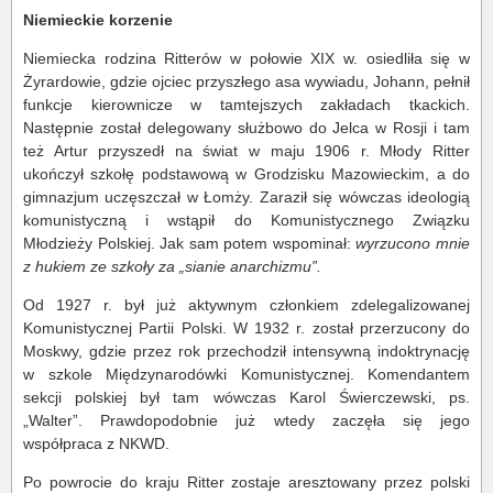
Niemieckie korzenie
Niemiecka rodzina Ritterów w połowie XIX w. osiedliła się w
Żyrardowie, gdzie ojciec przyszłego asa wywiadu, Johann, pełnił
funkcje kierownicze w tamtejszych zakładach tkackich.
Następnie został delegowany służbowo do Jelca w Rosji i tam
też Artur przyszedł na świat w maju 1906 r. Młody Ritter
ukończył szkołę podstawową w Grodzisku Mazowieckim, a do
gimnazjum uczęszczał w Łomży. Zaraził się wówczas ideologią
komunistyczną i wstąpił do Komunistycznego Związku
Młodzieży Polskiej. Jak sam potem wspominał:
wyrzucono mnie
z hukiem ze szkoły za „sianie anarchizmu”.
Od 1927 r. był już aktywnym członkiem zdelegalizowanej
Komunistycznej Partii Polski. W 1932 r. został przerzucony do
Moskwy, gdzie przez rok przechodził intensywną indoktrynację
w szkole Międzynarodówki Komunistycznej. Komendantem
sekcji polskiej był tam wówczas Karol Świerczewski, ps.
„Walter”. Prawdopodobnie już wtedy zaczęła się jego
współpraca z NKWD.
Po powrocie do kraju Ritter zostaje aresztowany przez polski