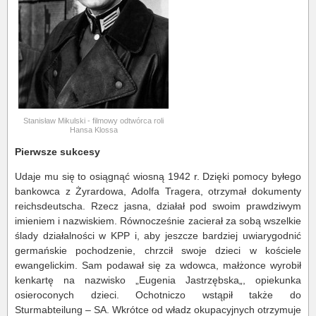
Stanisław Mikulski - filmowy odtwórca roli
Hansa Klossa
Pierwsze sukcesy
Udaje mu się to osiągnąć wiosną 1942 r. Dzięki pomocy byłego
bankowca z Żyrardowa, Adolfa Tragera, otrzymał dokumenty
reichsdeutscha. Rzecz jasna, działał pod swoim prawdziwym
imieniem i nazwiskiem. Równocześnie zacierał za sobą wszelkie
ślady działalności w KPP i, aby jeszcze bardziej uwiarygodnić
germańskie pochodzenie, chrzcił swoje dzieci w kościele
ewangelickim. Sam podawał się za wdowca, małżonce wyrobił
kenkartę na nazwisko „Eugenia Jastrzębska„, opiekunka
osieroconych dzieci. Ochotniczo wstąpił także do
Sturmabteilung – SA. Wkrótce od władz okupacyjnych otrzymuje