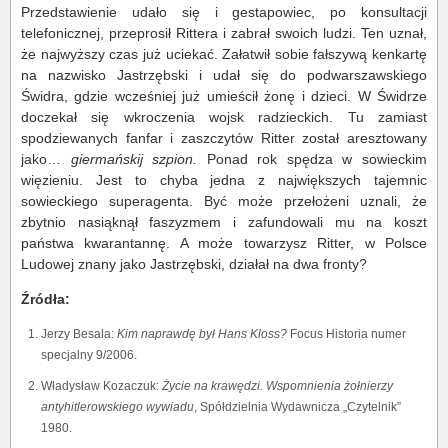
Przedstawienie udało się i gestapowiec, po konsultacji
telefonicznej, przeprosił Rittera i zabrał swoich ludzi. Ten uznał,
że najwyższy czas już uciekać. Załatwił sobie fałszywą kenkartę
na nazwisko Jastrzębski i udał się do podwarszawskiego
Świdra, gdzie wcześniej już umieścił żonę i dzieci. W Świdrze
doczekał się wkroczenia wojsk radzieckich. Tu zamiast
spodziewanych fanfar i zaszczytów Ritter został aresztowany
jako…
giermańskij szpion.
Ponad rok spędza w sowieckim
więzieniu. Jest to chyba jedna z największych tajemnic
sowieckiego superagenta. Być może przełożeni uznali, że
zbytnio nasiąknął faszyzmem i zafundowali mu na koszt
państwa kwarantannę. A może towarzysz Ritter, w Polsce
Ludowej znany jako Jastrzębski, działał na dwa fronty?
Źródła:
Jerzy Besala:
Kim naprawdę był Hans Kloss?
Focus Historia numer
specjalny 9/2006.
Władysław Kozaczuk:
Życie na krawędzi. Wspomnienia żołnierzy
antyhitlerowskiego wywiadu
, Spółdzielnia Wydawnicza „Czytelnik”
1980.