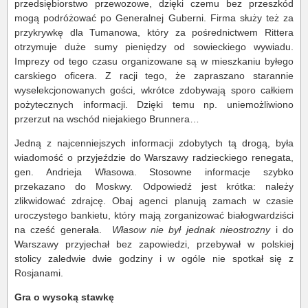
przedsiębiorstwo przewozowe, dzięki czemu bez przeszkód
mogą podróżować po Generalnej Guberni. Firma służy też za
przykrywkę dla Tumanowa, który za pośrednictwem Rittera
otrzymuje duże sumy pieniędzy od sowieckiego wywiadu.
Imprezy od tego czasu organizowane są w mieszkaniu byłego
carskiego oficera. Z racji tego, że zapraszano starannie
wyselekcjonowanych gości, wkrótce zdobywają sporo całkiem
pożytecznych informacji. Dzięki temu np. uniemożliwiono
przerzut na wschód niejakiego Brunnera…
Jedną z najcenniejszych informacji zdobytych tą drogą, była
wiadomość o przyjeździe do Warszawy radzieckiego renegata,
gen. Andrieja Własowa. Stosowne informacje szybko
przekazano do Moskwy. Odpowiedź jest krótka: należy
zlikwidować zdrajcę. Obaj agenci planują zamach w czasie
uroczystego bankietu, który mają zorganizować białogwardziści
na cześć generała.
Własow nie był jednak nieostrożny
i do
Warszawy przyjechał bez zapowiedzi, przebywał w polskiej
stolicy zaledwie dwie godziny i w ogóle nie spotkał się z
Rosjanami.
Gra o wysoką stawkę