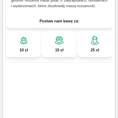
gestom możemy nadal pisać o zwycięstwach, bohaterach
i wydarzeniach, które zbudowały naszą tożsamość.
Postaw nam kawę za:
10 zł
15 zł
25 zł