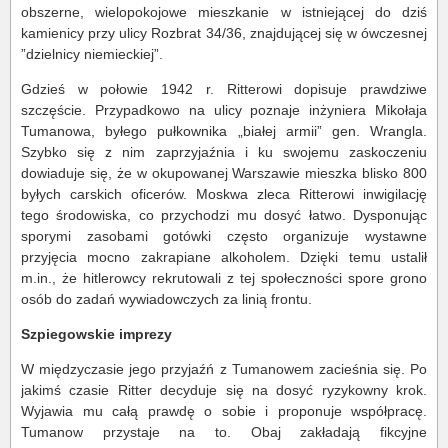
obszerne, wielopokojowe mieszkanie w istniejącej do dziś
kamienicy przy ulicy Rozbrat 34/36, znajdującej się w ówczesnej
”dzielnicy niemieckiej”.
Gdzieś w połowie 1942 r. Ritterowi dopisuje prawdziwe
szczęście. Przypadkowo na ulicy poznaje inżyniera Mikołaja
Tumanowa, byłego pułkownika „białej armii” gen. Wrangla.
Szybko się z nim zaprzyjaźnia i ku swojemu zaskoczeniu
dowiaduje się, że w okupowanej Warszawie mieszka blisko 800
byłych carskich oficerów. Moskwa zleca Ritterowi inwigilację
tego środowiska, co przychodzi mu dosyć łatwo. Dysponując
sporymi zasobami gotówki często organizuje wystawne
przyjęcia mocno zakrapiane alkoholem. Dzięki temu ustalił
m.in., że hitlerowcy rekrutowali z tej społeczności spore grono
osób do zadań wywiadowczych za linią frontu.
Szpiegowskie imprezy
W międzyczasie jego przyjaźń z Tumanowem zacieśnia się. Po
jakimś czasie Ritter decyduje się na dosyć ryzykowny krok.
Wyjawia mu całą prawdę o sobie i proponuje współpracę.
Tumanow przystaje na to. Obaj zakładają fikcyjne