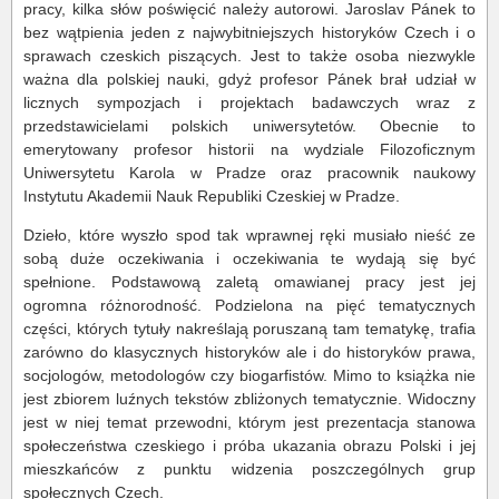
pracy, kilka słów poświęcić należy autorowi. Jaroslav Pánek to
bez wątpienia jeden z najwybitniejszych historyków Czech i o
sprawach czeskich piszących. Jest to także osoba niezwykle
ważna dla polskiej nauki, gdyż profesor Pánek brał udział w
licznych sympozjach i projektach badawczych wraz z
przedstawicielami polskich uniwersytetów. Obecnie to
emerytowany profesor historii na wydziale Filozoficznym
Uniwersytetu Karola w Pradze oraz pracownik naukowy
Instytutu Akademii Nauk Republiki Czeskiej w Pradze.
Dzieło, które wyszło spod tak wprawnej ręki musiało nieść ze
sobą duże oczekiwania i oczekiwania te wydają się być
spełnione. Podstawową zaletą omawianej pracy jest jej
ogromna różnorodność. Podzielona na pięć tematycznych
części, których tytuły nakreślają poruszaną tam tematykę, trafia
zarówno do klasycznych historyków ale i do historyków prawa,
socjologów, metodologów czy biogarfistów. Mimo to książka nie
jest zbiorem luźnych tekstów zbliżonych tematycznie. Widoczny
jest w niej temat przewodni, którym jest prezentacja stanowa
społeczeństwa czeskiego i próba ukazania obrazu Polski i jej
mieszkańców z punktu widzenia poszczególnych grup
społecznych Czech.