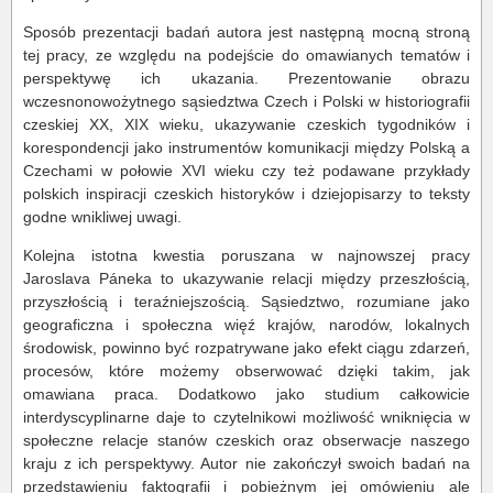
Sposób prezentacji badań autora jest następną mocną stroną
tej pracy, ze względu na podejście do omawianych tematów i
perspektywę ich ukazania. Prezentowanie obrazu
wczesnonowożytnego sąsiedztwa Czech i Polski w historiografii
czeskiej XX, XIX wieku, ukazywanie czeskich tygodników i
korespondencji jako instrumentów komunikacji między Polską a
Czechami w połowie XVI wieku czy też podawane przykłady
polskich inspiracji czeskich historyków i dziejopisarzy to teksty
godne wnikliwej uwagi.
Kolejna istotna kwestia poruszana w najnowszej pracy
Jaroslava Páneka to ukazywanie relacji między przeszłością,
przyszłością i teraźniejszością. Sąsiedztwo, rozumiane jako
geograficzna i społeczna więź krajów, narodów, lokalnych
środowisk, powinno być rozpatrywane jako efekt ciągu zdarzeń,
procesów, które możemy obserwować dzięki takim, jak
omawiana praca. Dodatkowo jako studium całkowicie
interdyscyplinarne daje to czytelnikowi możliwość wniknięcia w
społeczne relacje stanów czeskich oraz obserwacje naszego
kraju z ich perspektywy. Autor nie zakończył swoich badań na
przedstawieniu faktografii i pobieżnym jej omówieniu ale