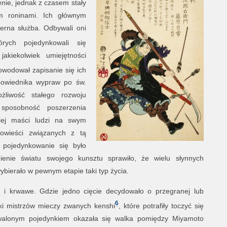
nie, jednak z czasem stały
m roninami. Ich głównym
ierna służba. Odbywali oni
rych pojedynkowali się
akiekolwiek umiejętności
powodował zapisanie się ich
dpowiednika wypraw po św.
liwość stałego rozwoju
 sposobność poszerzenia
iej maści ludzi na swym
powieści związanych z tą
 pojedynkowanie się było
nie światu swojego kunsztu sprawiło, że wielu słynnych
bierało w pewnym etapie taki typ życia.
 i krwawe. Gdzie jedno cięcie decydowało o przegranej lub
6
ki mistrzów mieczy zwanych kenshi
, które potrafiły toczyć się
trwalonym pojedynkiem okazała się walka pomiędzy Miyamoto