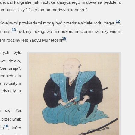
anował kaligrafię, jak i sztukę klasycznego malowania pędzlem.
 bambusie„ czy ”Dzierzba na martwym konarze”.
12
 Kolejnymi przykładami mogą być przedstawiciele rodu Yagyu
,
13
chtunku
rodziny Tokugawa, niepokonani szermierze czy wierni
15
lem rodziny jest Yagyu Munetoshi
.
nych byli:
owe dzieło,
muraja”,
ednich dla
ię swoistym
etykiety u
li się Yui
 przeciwnik
18
an
, który