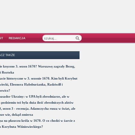
ST
REDAKCJA
CZ TAKŻE
e kręcono 3. sezon 1670? Warszawę zagrały Brzeg,
i Roztoka
acie historyczne w 3. sezonie 1670. Kim byli Korybut
iecki, Eleonora Habsburżanka, Radziwiłł i
nowicz?
sador Ukrainy: w UPA byli zbrodniarze, ale w
 podziemiu też była duża ilość zbrodniczych aktów
, sezon 3 - recenzja. Adamczycha rusza w świat, ale
sze wie, dokąd zmierza
a na płaszczu króla w 1670. O co chodzi w żarcie z
a Korybuta Wiśniowieckiego?