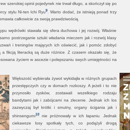
ew szerokiej opinii pojedynek nie trwał długo, a skończył się po
9
rcy stylu Ni-ten Ichi Ryu
. Warto dodać, że istnieją ponad trzy
zemawia całkowicie za swoją prawdziwością.
pu wędrówki stawała się sfera duchowa i jej rozwój. Właśnie
amo postrzeganie sztuki władania mieczem jak i rozwój klasy
yzwań i treningów mających ich oświecić, jak i pomóc zdobyć
a fikcją literacką są duże różnice. Z czasem okazało się, że
esowana życiem w ascezie i polepszaniu swych umiejętności na
Większość wybierała żywot wykidajła w różnych grupach
przestępczych czy w domach rozkoszy. A jeżeli i to nie
przynosiło zysków, zostawali wszelkiego rodzaju
bandytami jak i zabójcami na zlecenie. Jednak ich los
zazwyczaj był krótki i smutny, organy ścigania jak i
10
shinsengumi
nie próżnowały w ich łapaniu. Jednak
ciekawsze losy spotkały tych, co podążyli drogą