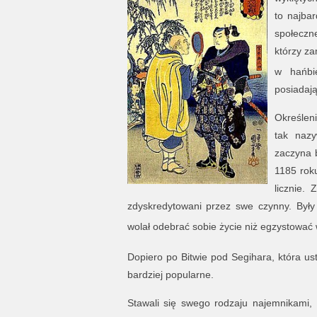
to najbar
społeczn
którzy za
w hańbi
posiadają
Określen
tak naz
zaczyna 
1185 rok
licznie.
zdyskredytowani przez swe czynny. Były
wolał odebrać sobie życie niż egzystować 
Dopiero po Bitwie pod Segihara, która ust
bardziej popularne.
Stawali się swego rodzaju najemnikami, 