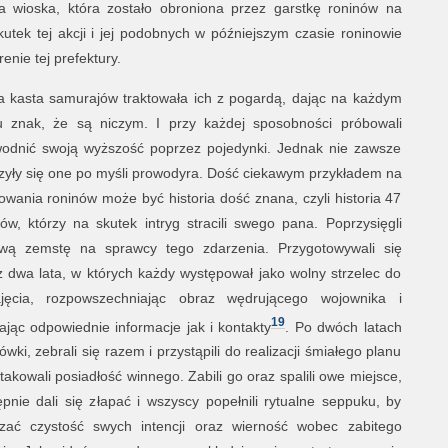
 wioska, która zostało obroniona przez garstkę roninów na
kutek tej akcji i jej podobnych w późniejszym czasie roninowie
nie tej prefektury.
 kasta samurajów traktowała ich z pogardą, dając na każdym
u znak, że są niczym. I przy każdej sposobności próbowali
odnić swoją wyższość poprzez pojedynki. Jednak nie zawsze
zyły się one po myśli prowodyra. Dość ciekawym przykładem na
owania roninów może być historia dość znana, czyli historia 47
nów, którzy na skutek intryg stracili swego pana. Poprzysięgli
wą zemstę na sprawcy tego zdarzenia. Przygotowywali się
z dwa lata, w których każdy występował jako wolny strzelec do
jęcia, rozpowszechniając obraz wędrującego wojownika i
19
ając odpowiednie informacje jak i kontakty
. Po dwóch latach
wki, zebrali się razem i przystąpili do realizacji śmiałego planu
takowali posiadłość winnego. Zabili go oraz spalili owe miejsce,
ępnie dali się złapać i wszyscy popełnili rytualne seppuku, by
zać czystość swych intencji oraz wierność wobec zabitego