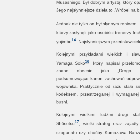
Musashiego. Był dobrym artystą, który op
Jego najsłynniejsze dzieła to „Wróbel na
Jednak nie tylko on był słynnym roninem.
którzy zasłynęli jako osobiści trenerzy fe
14
yojimbo
. Najsłynniejszym przedstawicie
Kolejnymi przykładami wielkich i sław
16
Yamaga Sokō
, który napisał przełom
znane obecnie jako „Droga Sa
podsumowujące kanon zachowań odpowi
wojownika. Praktycznie od razu stała s
kodeksem, przestrzeganej i wymaganej 
bushi.
Kolejnymi wielkimi ludźmi drogi sta
17
Shōsetsu
, wielki strateg oraz zajadły
szogunatu czy choćby Kumazawa Banz