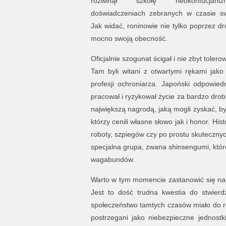
rozwinął szkołę neokonfucja
doświadczeniach zebranych w czasie swe
Jak widać, roninowie nie tylko poprzez dr
mocno swoją obecność.
Oficjalnie szogunat ścigał i nie zbyt toler
Tam byli witani z otwartymi rękami jak
profesji ochroniarza. Japoński odpowied
pracował i ryzykował życie za bardzo drob
największą nagrodą, jaką mogli zyskać, by
którzy cenili własne słowo jak i honor. Hi
roboty, szpiegów czy po prostu skutecznyc
specjalna grupa, zwana shinsengumi, któr
wagabundów.
Warto w tym momencie zastanowić się nad
Jest to dość trudna kwestia do stwier
społeczeństwo tamtych czasów miało do r
postrzegani jako niebezpieczne jednostki