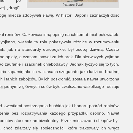
nizmu po
Yamaga Sokō
j „drogi”.
ogę miecza zdobywali sławę. W historii Japonii zaznaczyli dość
ował roninów. Całkowicie inną opinię na ich temat miał półświatek.
o yojimbo, właśnie ta rola pokazywała różnice w rozumowaniu
nik, jak na standardy europejskie, był osobą dziwną. Często
ne opłaty, a czasami nawet za ich brak. Dla pierwszych yojimbo
ło zaufanie i szacunek chlebodawcy. Jednak tyczyło się to tych,
storia zapamiętała ich w czasach szogunatu jako ludzi od brudnej
h i tanich zabójców. By ich poskromić, została nawet utworzona
ej jednym z głównych celów było zwalczanie wszelkiego rodzaju
 kwestiami postrzegania bushido jak i honoru pośród roninów.
dzenia bez rozpatrywania każdego przypadku osobno. Nawet
oninów stosunek ambiwalentny. Przez mieszczan i chłopów byli
, choć zdarzały się społeczności, które traktowały ich wręcz