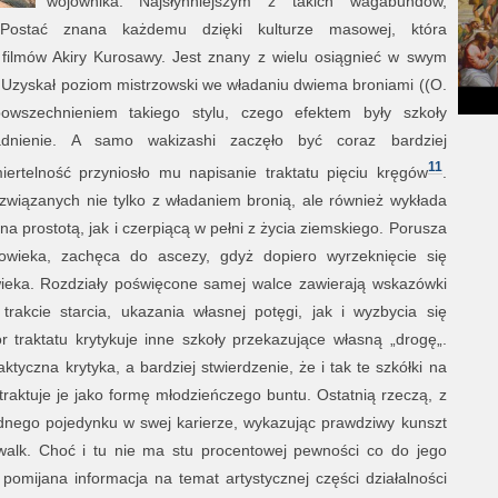
wojownika. Najsłynniejszym z takich wagabundów,
 Postać znana każdemu dzięki kulturze masowej, która
 filmów Akiry Kurosawy. Jest znany z wielu osiągnieć w swym
e. Uzyskał poziom mistrzowski we władaniu dwiema broniami ((O.
powszechnieniem takiego stylu, czego efektem były szkoły
dnienie. A samo wakizashi zaczęło być coraz bardziej
11
ertelność przyniosło mu napisanie traktatu pięciu kręgów
.
związanych nie tylko z władaniem bronią, ale również wykłada
ona prostotą, jak i czerpiącą w pełni z życia ziemskiego. Porusza
łowieka, zachęca do ascezy, gdyż dopiero wyrzeknięcie się
owieka. Rozdziały poświęcone samej walce zawierają wskazówki
rakcie starcia, ukazania własnej potęgi, jak i wyzbycia się
 traktatu krytykuje inne szkoły przekazujące własną „drogę„.
aktyczna krytyka, a bardziej stwierdzenie, że i tak te szkółki na
raktuje je jako formę młodzieńczego buntu. Ostatnią rzeczą, z
 jednego pojedynku w swej karierze, wykazując prawdziwy kunszt
walk. Choć i tu nie ma stu procentowej pewności co do jego
omijana informacja na temat artystycznej części działalności