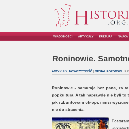
WIADOMOŚCI
ARTYKUŁY
KULTURA
NAUKA
Roninowie. Samotne
ARTYKUŁY
,
NOWOŻYTNOŚĆ
|
MICHAŁ POZORSKI
| 9 
Roninowie - samuraje bez pana, za tak
popkultura. A tak naprawdę nie byli to t
jak i zbuntowani chłopi, mnisi wyrzuc
nic do stracenia.
Postaram
wyklętych