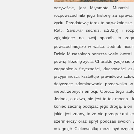
oczywiście, jest Miyamoto Musashi.
rozpowszechniła jego historię za sprawą
życiu. Przedstawię teraz te najważniejsz
Ratti,
Samurai secrets
, s.232.)) i roz
zgłębiające na swój sposób to zaga
powszechniejsze w walce. Jednak nieśmi
Dzieło Musashiego porusza wiele kwestii 
pewną filozofię życia. Charakteryzuje się 
zagadnienia fizyczności, duchowości cz
przyjemności, kształtuje prawidłowo czł
dotyczące zdominowania przeciwnika w t
niepotrzebnych emocji. Oprócz tego autor
Jednak, o dziwo, nie jest to tak mocna i f
koniec zaczną podążać jego drogą, a on t
jakiej jest znany, to że nie przegrał ani
szermierczy oraz spryt podczas swoich 
osiągnięć. Ciekawostką może być często p