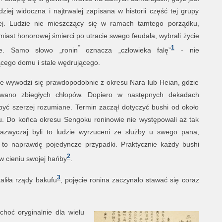
dziej widoczna i najtrwalej zapisana w historii część tej grupy
ej. Ludzie nie mieszczący się w ramach tamtego porządku,
miast honorowej śmierci po utracie swego feudała, wybrali życie
”
1
e. Samo słowo „ronin
oznacza „człowieka falę”
- nie
cego domu i stale wędrującego.
ie wywodzi się prawdopodobnie z okresu Nara lub Heian, gdzie
ywano zbiegłych chłopów. Dopiero w następnych dekadach
być szerzej rozumiane. Termin zaczął dotyczyć bushi od około
u. Do końca okresu Sengoku roninowie nie występowali aż tak
 Zazwyczaj byli to ludzie wyrzuceni ze służby u swego pana,
 to naprawdę pojedyncze przypadki. Praktycznie każdy bushi
2
w cieniu swojej hańby
.
3
aliła rządy bakufu
, pojęcie ronina zaczynało stawać się coraz
choć oryginalnie dla wielu