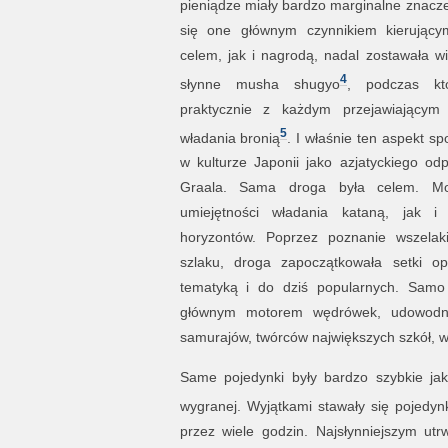
pieniądze miały bardzo marginalne znacze
się one głównym czynnikiem kierujący
celem, jak i nagrodą, nadal zostawała w
4
słynne musha shugyo
, podczas któ
praktycznie z każdym przejawiającym j
5
władania bronią
. I właśnie ten aspekt s
w kulturze Japonii jako azjatyckiego o
Graala. Sama droga była celem. Moż
umiejętności władania kataną, jak i
horyzontów. Poprzez poznanie wszelak
szlaku, droga zapoczątkowała setki o
tematyką i do dziś popularnych. Samo
głównym motorem wędrówek, udowodnie
samurajów, twórców największych szkół, wy
Same pojedynki były bardzo szybkie jak
wygranej. Wyjątkami stawały się pojedyn
przez wiele godzin. Najsłynniejszym u