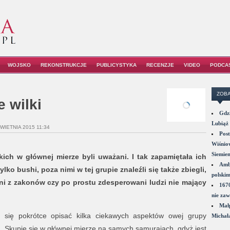
WOJSKO
REKONSTRUKCJE
PUBLICYSTYKA
RECENZJE
VIDEO
PODCA
ZOBA
 wilki
Gdzi
Lubiąż 
KWIETNIA 2015 11:34
Post
Wiśniow
Siemie
ich w głównej mierze byli uważani. I tak zapamiętała ich
Amba
ylko bushi, poza nimi w tej grupie znaleźli się także zbiegli,
polskim
eni z zakonów czy po prostu zdesperowani ludzi nie mający
1670
nie zaw
Małp
 się pokrótce opisać kilka ciekawych aspektów owej grupy
Michał
. Skupię się w głównej mierze na samych samurajach, gdyż jest