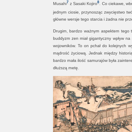
7
8
Musahi
z Sasaki Kojiro
. Co ciekawe, wbr
jednym ciosie, przynosząc zwycięstwo twó
główne wersje tego starcia i żadna nie pr
Drugim, bardzo ważnym aspektem tego ty
buddyzm zen miał gigantyczny wpływ na s
wojowników. To on pchał do kolejnych w
mądrość życiową. Jednak między historią 
bardzo mała ilość samurajów była zainter
dłuższą metę.