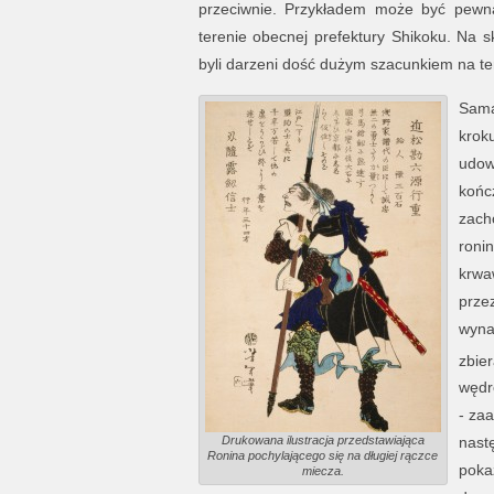
przeciwnie. Przykładem może być pewna
terenie obecnej prefektury Shikoku. Na s
byli darzeni dość dużym szacunkiem na tere
Sama
krok
udow
końc
zach
roni
krwa
prze
wyna
zbier
wędró
- zaa
Drukowana ilustracja przedstawiająca
nast
Ronina pochylającego się na długiej rączce
poka
miecza.