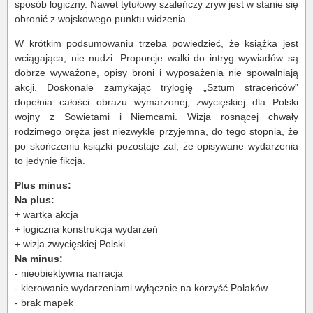
sposób logiczny. Nawet tytułowy szaleńczy zryw jest w stanie się
obronić z wojskowego punktu widzenia.
W krótkim podsumowaniu trzeba powiedzieć, że książka jest
wciągająca, nie nudzi. Proporcje walki do intryg wywiadów są
dobrze wyważone, opisy broni i wyposażenia nie spowalniają
akcji. Doskonale zamykając trylogię „Sztum straceńców”
dopełnia całości obrazu wymarzonej, zwycięskiej dla Polski
wojny z Sowietami i Niemcami. Wizja rosnącej chwały
rodzimego oręża jest niezwykle przyjemna, do tego stopnia, że
po skończeniu książki pozostaje żal, że opisywane wydarzenia
to jedynie fikcja.
Plus minus:
Na plus:
+ wartka akcja
+ logiczna konstrukcja wydarzeń
+ wizja zwycięskiej Polski
Na minus:
- nieobiektywna narracja
- kierowanie wydarzeniami wyłącznie na korzyść Polaków
- brak mapek