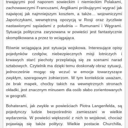
trwającymi pod naporem sowieckim i niemieckim Polakami,
zachowawczymi Francuzami, Anglikami próbującymi wygrać jak
najwięcej jak najmniejszym kosztem, a także… wojowniczymi
Japończykami, wewnętrzną opozycją w Rosji oraz życzliwie
nastawionymi sąsiadami z południa – Rumunami i Węgrami.
Sytuacja polityczna zarysowana w powieści jest fantastycznie
skomplikowana a przez to wciągająca.
Równie wciągająca jest sytuacja wojskowa. Interesujące opisy
pojedynków czołgów, niebezpiecznych misji lotniczych i
krwawych starć piechoty przeplatają się ze scenami narad
sztabowych. Czytelnik ma dzięki temu doskonały obraz sytuacji,
jednocześnie mogąc się wczuć w emocje towarzyszące
zwykłym, szeregowym żołnierzom. W tym kontekście uważam,
że brak mapek, choćby takich na wewnętrznych stronach
okładki, jest znacznym minusem dla osób słabo zorientowanych
w geografii.
Bohaterami, jak zwykle w powieściach Piotra Langenfelda, są
pojedynczy ludzie bezpośrednio zamieszani w wielkie
wydarzenia. W powieści większość z nich to wojskowi, chociaż
pojawiają się także politycy. Wielkie postacie Churchilla,