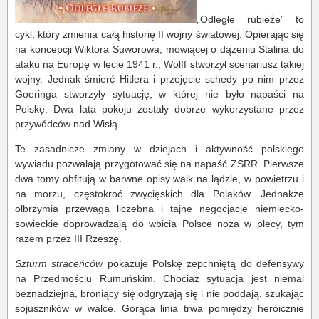
„Odległe rubieże” to
cykl, który zmienia całą historię II wojny światowej. Opierając się
na koncepcji Wiktora Suworowa, mówiącej o dążeniu Stalina do
ataku na Europę w lecie 1941 r., Wolff stworzył scenariusz takiej
wojny. Jednak śmierć Hitlera i przejęcie schedy po nim przez
Goeringa stworzyły sytuację, w której nie było napaści na
Polskę. Dwa lata pokoju zostały dobrze wykorzystane przez
przywódców nad Wisłą.
Te zasadnicze zmiany w dziejach i aktywność polskiego
wywiadu pozwalają przygotować się na napaść ZSRR. Pierwsze
dwa tomy obfitują w barwne opisy walk na lądzie, w powietrzu i
na morzu, częstokroć zwycięskich dla Polaków. Jednakże
olbrzymia przewaga liczebna i tajne negocjacje niemiecko-
sowieckie doprowadzają do wbicia Polsce noża w plecy, tym
razem przez III Rzeszę.
Szturm straceńców
pokazuje Polskę zepchniętą do defensywy
na Przedmościu Rumuńskim. Chociaż sytuacja jest niemal
beznadziejna, broniący się odgryzają się i nie poddają, szukając
sojuszników w walce. Gorąca linia trwa pomiędzy heroicznie