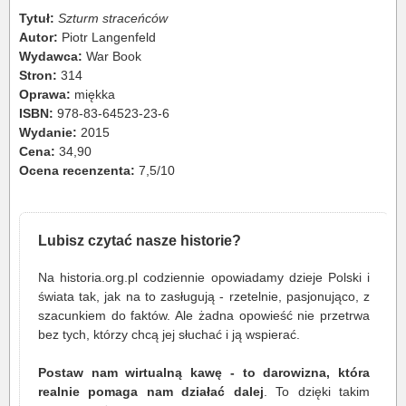
Tytuł:
Szturm straceńców
Autor:
Piotr Langenfeld
Wydawca:
War Book
Stron:
314
Oprawa:
miękka
ISBN:
978-83-64523-23-6
Wydanie:
2015
Cena:
34,90
Ocena recenzenta:
7,5/10
Lubisz czytać nasze historie?
Na historia.org.pl codziennie opowiadamy dzieje Polski i
świata tak, jak na to zasługują - rzetelnie, pasjonująco, z
szacunkiem do faktów. Ale żadna opowieść nie przetrwa
bez tych, którzy chcą jej słuchać i ją wspierać.
Postaw nam wirtualną kawę - to darowizna, która
realnie pomaga nam działać dalej
. To dzięki takim