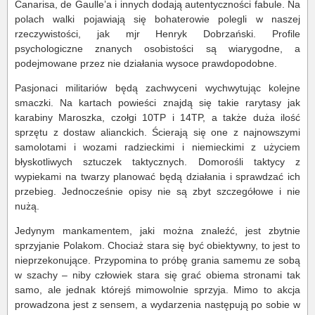
Canarisa, de Gaulle’a i innych dodają autentyczności fabule. Na
polach walki pojawiają się bohaterowie polegli w naszej
rzeczywistości, jak mjr Henryk Dobrzański. Profile
psychologiczne znanych osobistości są wiarygodne, a
podejmowane przez nie działania wysoce prawdopodobne.
Pasjonaci militariów będą zachwyceni wychwytując kolejne
smaczki. Na kartach powieści znajdą się takie rarytasy jak
karabiny Maroszka, czołgi 10TP i 14TP, a także duża ilość
sprzętu z dostaw alianckich. Ścierają się one z najnowszymi
samolotami i wozami radzieckimi i niemieckimi z użyciem
błyskotliwych sztuczek taktycznych. Domorośli taktycy z
wypiekami na twarzy planować będą działania i sprawdzać ich
przebieg. Jednocześnie opisy nie są zbyt szczegółowe i nie
nużą.
Jedynym mankamentem, jaki można znaleźć, jest zbytnie
sprzyjanie Polakom. Chociaż stara się być obiektywny, to jest to
nieprzekonujące. Przypomina to próbę grania samemu ze sobą
w szachy – niby człowiek stara się grać obiema stronami tak
samo, ale jednak którejś mimowolnie sprzyja. Mimo to akcja
prowadzona jest z sensem, a wydarzenia następują po sobie w