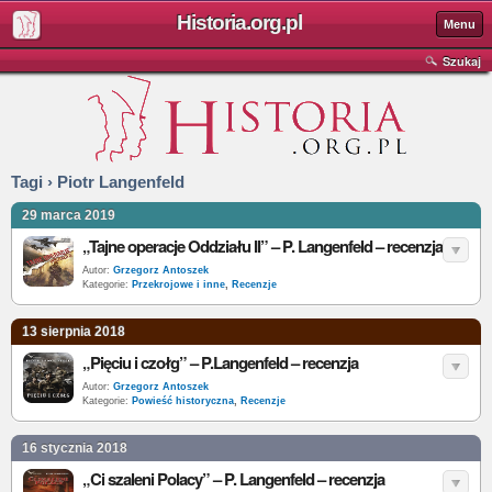
Historia.org.pl
Menu
Szukaj
Tagi › Piotr Langenfeld
29 marca 2019
„Tajne operacje Oddziału II” – P. Langenfeld – recenzja
Autor:
Grzegorz Antoszek
Kategorie:
Przekrojowe i inne
,
Recenzje
13 sierpnia 2018
„Pięciu i czołg” – P.Langenfeld – recenzja
Autor:
Grzegorz Antoszek
Kategorie:
Powieść historyczna
,
Recenzje
16 stycznia 2018
„Ci szaleni Polacy” – P. Langenfeld – recenzja