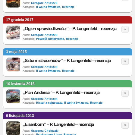
Autor:
Grzegorz Antoszek
Kategorie:
II wojna światowa
,
Recenzje
17 grudnia 2017
„Ogień sprawiedliwości” – P. Langenfeld – recenzja
Autor:
Grzegorz Antoszek
Kategorie:
Powieść historyczna
,
Recenzje
3 maja 2015
„Szturm straceńców” – P. Langenfeld – recenzja
Autor:
Grzegorz Antoszek
Kategorie:
II wojna światowa
,
Recenzje
10 kwietnia 2015
„Plan Andersa” – P. Langenfeld – recenzja
Autor:
Grzegorz Antoszek
Kategorie:
Historia najnowsza
,
II wojna światowa
,
Recenzje
6 listopada 2013
„Elsenborn” – P. Langenfeld – recenzja
Autor:
Grzegorz Chojnacki
Kategorie:
Przekrojowe i inne
,
Recenzje