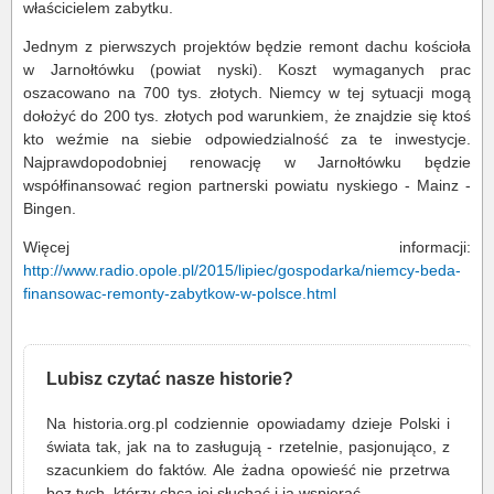
właścicielem zabytku.
Jednym z pierwszych projektów będzie remont dachu kościoła
w Jarnołtówku (powiat nyski). Koszt wymaganych prac
oszacowano na 700 tys. złotych. Niemcy w tej sytuacji mogą
dołożyć do 200 tys. złotych pod warunkiem, że znajdzie się ktoś
kto weźmie na siebie odpowiedzialność za te inwestycje.
Najprawdopodobniej renowację w Jarnołtówku będzie
współfinansować region partnerski powiatu nyskiego - Mainz -
Bingen.
Więcej informacji:
http://www.radio.opole.pl/2015/lipiec/gospodarka/niemcy-beda-
finansowac-remonty-zabytkow-w-polsce.html
Lubisz czytać nasze historie?
Na historia.org.pl codziennie opowiadamy dzieje Polski i
świata tak, jak na to zasługują - rzetelnie, pasjonująco, z
szacunkiem do faktów. Ale żadna opowieść nie przetrwa
bez tych, którzy chcą jej słuchać i ją wspierać.