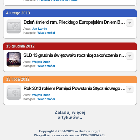
4 lutego 2013
Dzień śmierci rtm. Pileckiego Europejskim Dniem Bohaterów Walki z Totalitaryzmem?
Autor:
Jan Lande
Kategorie:
Wiadomości
15 grudnia 2012
SLD 13 grudnia świętowało rocznicę zakończenia negocjacji akcesyjnych do UE
Autor:
Wojtek Duch
Kategorie:
Wiadomości
18 lipca 2012
Rok 2013 rokiem Pamięci Powstania Styczniowego czy Unii Horodelskiej?
Autor:
Wojtek Duch
Kategorie:
Wiadomości
Załaduj więcej
artykułów...
Copyright © 2004-2023 — Historia.org.pl.
Wszystkie prawa zastrzeżone. ISSN 2083-2265.