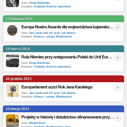
Autor:
Alicja Bartnicka
Kategorie:
Artykuły
,
Historia najnowsza
17 kwietnia 2014
Europa Nostra Awards dla województwa kujawsko-pomorskiego
Autor:
Jan Lande
and
Inf. pras. lub własna
Kategorie:
Kultura i sztuka
,
Wiadomości
19 marca 2014
Rola Niemiec przy wstępowaniu Polski do Unii Europejskiej
Autor:
Alicja Bartnicka
Kategorie:
Artykuły
,
Historia najnowsza
20 grudnia 2013
Europarlament uczci Rok Jana Karskiego
Autor:
Jan Lande
and
Inf. pras. lub własna
Kategorie:
Kultura i sztuka
,
Wiadomości
10 lutego 2013
Projekty w historię i dziedzictwo sfinansowane przy udziale środków Unii Europejskiej w Polsce [top]
Autor:
Wojtek Duch
Kategorie:
Artykuły
,
Przekrojowe i inne