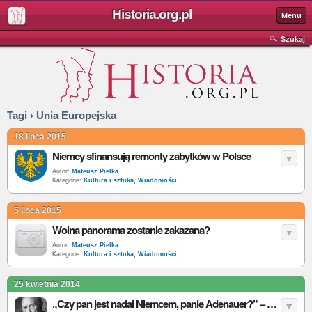
Historia.org.pl
Menu
Szukaj
Tagi › Unia Europejska
18 lipca 2015
Niemcy sfinansują remonty zabytków w Polsce
Autor:
Mateusz Pielka
Kategorie:
Kultura i sztuka
,
Wiadomości
5 lipca 2015
Wolna panorama zostanie zakazana?
Autor:
Mateusz Pielka
Kategorie:
Kultura i sztuka
,
Wiadomości
25 kwietnia 2014
„Czy pan jest nadal Niemcem, panie Adenauer?” – o założeniach polityki Konrada Adenauera