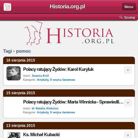
Historia.org.pl
Menu
Szukaj
Tagi › pomoc
16 sierpnia 2015
Polacy ratujący Żydów: Karol Kuryluk
Autor:
Joanna Król
Kategorie:
Artykuły
,
II wojna światowa
15 sierpnia 2015
Polacy ratujący Żydów: Maria Winnicka - Sprawiedliwa wśród Narodów Świata
Autor:
dr Natalia Aleksiun
Kategorie:
Artykuły
,
II wojna światowa
13 sierpnia 2015
Ks. Michał Kubacki