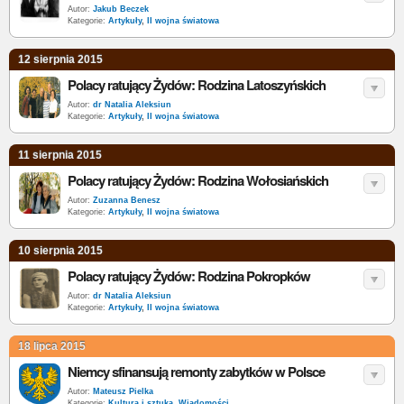
Autor:
Jakub Beczek
Kategorie:
Artykuły
,
II wojna światowa
12 sierpnia 2015
Polacy ratujący Żydów: Rodzina Latoszyńskich
Autor:
dr Natalia Aleksiun
Kategorie:
Artykuły
,
II wojna światowa
11 sierpnia 2015
Polacy ratujący Żydów: Rodzina Wołosiańskich
Autor:
Zuzanna Benesz
Kategorie:
Artykuły
,
II wojna światowa
10 sierpnia 2015
Polacy ratujący Żydów: Rodzina Pokropków
Autor:
dr Natalia Aleksiun
Kategorie:
Artykuły
,
II wojna światowa
18 lipca 2015
Niemcy sfinansują remonty zabytków w Polsce
Autor:
Mateusz Pielka
Kategorie:
Kultura i sztuka
,
Wiadomości