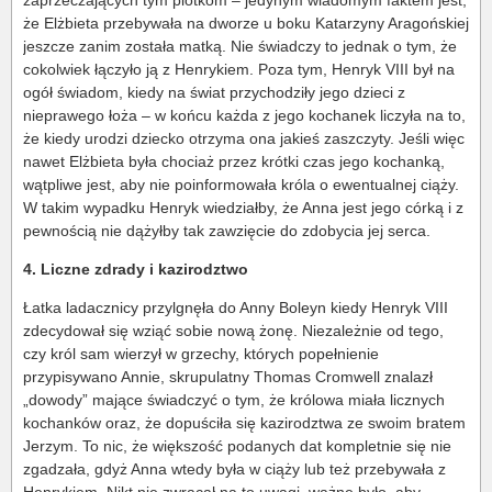
zaprzeczających tym plotkom – jedynym wiadomym faktem jest,
że Elżbieta przebywała na dworze u boku Katarzyny Aragońskiej
jeszcze zanim została matką. Nie świadczy to jednak o tym, że
cokolwiek łączyło ją z Henrykiem. Poza tym, Henryk VIII był na
ogół świadom, kiedy na świat przychodziły jego dzieci z
nieprawego łoża – w końcu każda z jego kochanek liczyła na to,
że kiedy urodzi dziecko otrzyma ona jakieś zaszczyty. Jeśli więc
nawet Elżbieta była chociaż przez krótki czas jego kochanką,
wątpliwe jest, aby nie poinformowała króla o ewentualnej ciąży.
W takim wypadku Henryk wiedziałby, że Anna jest jego córką i z
pewnością nie dążyłby tak zawzięcie do zdobycia jej serca.
4. Liczne zdrady i kazirodztwo
Łatka ladacznicy przylgnęła do Anny Boleyn kiedy Henryk VIII
zdecydował się wziąć sobie nową żonę. Niezależnie od tego,
czy król sam wierzył w grzechy, których popełnienie
przypisywano Annie, skrupulatny Thomas Cromwell znalazł
„dowody” mające świadczyć o tym, że królowa miała licznych
kochanków oraz, że dopuściła się kazirodztwa ze swoim bratem
Jerzym. To nic, że większość podanych dat kompletnie się nie
zgadzała, gdyż Anna wtedy była w ciąży lub też przebywała z