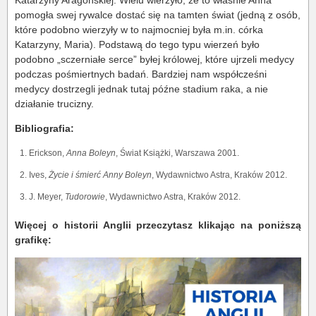
Katarzyny Aragońskiej. Wielu wierzyło, że to właśnie Anna
pomogła swej rywalce dostać się na tamten świat (jedną z osób,
które podobno wierzyły w to najmocniej była m.in. córka
Katarzyny, Maria). Podstawą do tego typu wierzeń było
podobno „sczerniałe serce” byłej królowej, które ujrzeli medycy
podczas pośmiertnych badań. Bardziej nam współcześni
medycy dostrzegli jednak tutaj późne stadium raka, a nie
działanie trucizny.
Bibliografia:
Erickson,
Anna Boleyn
, Świat Książki, Warszawa 2001.
Ives,
Życie i śmierć Anny Boleyn
, Wydawnictwo Astra, Kraków 2012.
J. Meyer,
Tudorowie
, Wydawnictwo Astra, Kraków 2012.
Więcej o historii Anglii przeczytasz klikając na poniższą
grafikę: