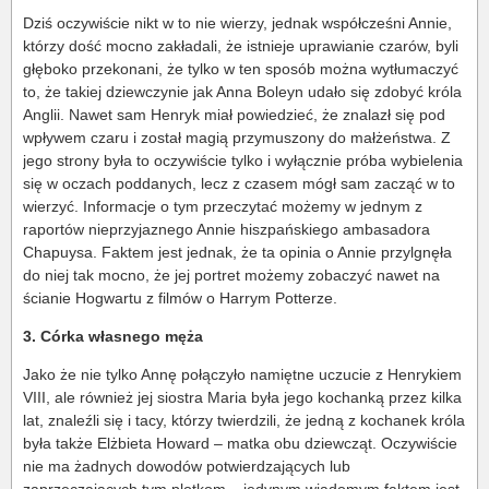
Dziś oczywiście nikt w to nie wierzy, jednak współcześni Annie,
którzy dość mocno zakładali, że istnieje uprawianie czarów, byli
głęboko przekonani, że tylko w ten sposób można wytłumaczyć
to, że takiej dziewczynie jak Anna Boleyn udało się zdobyć króla
Anglii. Nawet sam Henryk miał powiedzieć, że znalazł się pod
wpływem czaru i został magią przymuszony do małżeństwa. Z
jego strony była to oczywiście tylko i wyłącznie próba wybielenia
się w oczach poddanych, lecz z czasem mógł sam zacząć w to
wierzyć. Informacje o tym przeczytać możemy w jednym z
raportów nieprzyjaznego Annie hiszpańskiego ambasadora
Chapuysa. Faktem jest jednak, że ta opinia o Annie przylgnęła
do niej tak mocno, że jej portret możemy zobaczyć nawet na
ścianie Hogwartu z filmów o Harrym Potterze.
3. Córka własnego męża
Jako że nie tylko Annę połączyło namiętne uczucie z Henrykiem
VIII, ale również jej siostra Maria była jego kochanką przez kilka
lat, znaleźli się i tacy, którzy twierdzili, że jedną z kochanek króla
była także Elżbieta Howard – matka obu dziewcząt. Oczywiście
nie ma żadnych dowodów potwierdzających lub