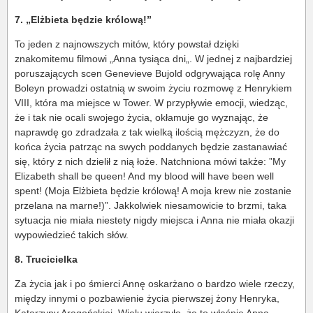
7. „Elżbieta będzie królową!”
To jeden z najnowszych mitów, który powstał dzięki
znakomitemu filmowi „Anna tysiąca dni„. W jednej z najbardziej
poruszających scen Genevieve Bujold odgrywająca rolę Anny
Boleyn prowadzi ostatnią w swoim życiu rozmowę z Henrykiem
VIII, która ma miejsce w Tower. W przypływie emocji, wiedząc,
że i tak nie ocali swojego życia, okłamuje go wyznając, że
naprawdę go zdradzała z tak wielką ilością mężczyzn, że do
końca życia patrząc na swych poddanych będzie zastanawiać
się, który z nich dzielił z nią łoże. Natchniona mówi także: ”My
Elizabeth shall be queen! And my blood will have been well
spent! (Moja Elżbieta będzie królową! A moja krew nie zostanie
przelana na marne!)”. Jakkolwiek niesamowicie to brzmi, taka
sytuacja nie miała niestety nigdy miejsca i Anna nie miała okazji
wypowiedzieć takich słów.
8. Trucicielka
Za życia jak i po śmierci Annę oskarżano o bardzo wiele rzeczy,
między innymi o pozbawienie życia pierwszej żony Henryka,