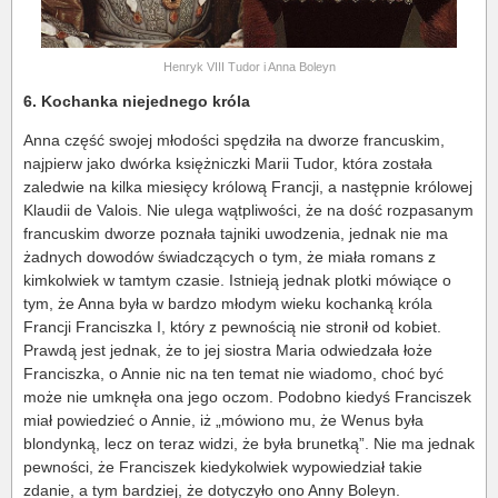
Henryk VIII Tudor i Anna Boleyn
6. Kochanka niejednego króla
Anna część swojej młodości spędziła na dworze francuskim,
najpierw jako dwórka księżniczki Marii Tudor, która została
zaledwie na kilka miesięcy królową Francji, a następnie królowej
Klaudii de Valois. Nie ulega wątpliwości, że na dość rozpasanym
francuskim dworze poznała tajniki uwodzenia, jednak nie ma
żadnych dowodów świadczących o tym, że miała romans z
kimkolwiek w tamtym czasie. Istnieją jednak plotki mówiące o
tym, że Anna była w bardzo młodym wieku kochanką króla
Francji Franciszka I, który z pewnością nie stronił od kobiet.
Prawdą jest jednak, że to jej siostra Maria odwiedzała łoże
Franciszka, o Annie nic na ten temat nie wiadomo, choć być
może nie umknęła ona jego oczom. Podobno kiedyś Franciszek
miał powiedzieć o Annie, iż „mówiono mu, że Wenus była
blondynką, lecz on teraz widzi, że była brunetką”. Nie ma jednak
pewności, że Franciszek kiedykolwiek wypowiedział takie
zdanie, a tym bardziej, że dotyczyło ono Anny Boleyn.