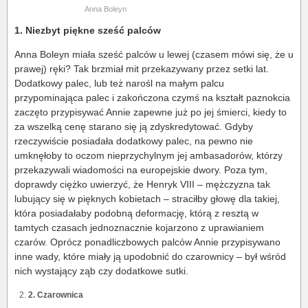
Anna Boleyn
1. Niezbyt piękne sześć palców
Anna Boleyn miała sześć palców u lewej (czasem mówi się, że u
prawej) ręki? Tak brzmiał mit przekazywany przez setki lat.
Dodatkowy palec, lub też narośl na małym palcu
przypominająca palec i zakończona czymś na kształt paznokcia
zaczęto przypisywać Annie zapewne już po jej śmierci, kiedy to
za wszelką cenę starano się ją zdyskredytować. Gdyby
rzeczywiście posiadała dodatkowy palec, na pewno nie
umknęłoby to oczom nieprzychylnym jej ambasadorów, którzy
przekazywali wiadomości na europejskie dwory. Poza tym,
doprawdy ciężko uwierzyć, że Henryk VIII – mężczyzna tak
lubujący się w pięknych kobietach – straciłby głowę dla takiej,
która posiadałaby podobną deformację, którą z resztą w
tamtych czasach jednoznacznie kojarzono z uprawianiem
czarów. Oprócz ponadliczbowych palców Annie przypisywano
inne wady, które miały ją upodobnić do czarownicy – był wśród
nich wystający ząb czy dodatkowe sutki.
2. Czarownica