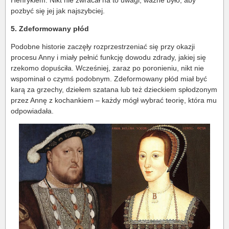
Henrykiem. Nikt nie zwracał na to uwagi, ważne było, aby
pozbyć się jej jak najszybciej.
5. Zdeformowany płód
Podobne historie zaczęły rozprzestrzeniać się przy okazji
procesu Anny i miały pełnić funkcję dowodu zdrady, jakiej się
rzekomo dopuściła. Wcześniej, zaraz po poronieniu, nikt nie
wspominał o czymś podobnym. Zdeformowany płód miał być
karą za grzechy, dziełem szatana lub też dzieckiem spłodzonym
przez Annę z kochankiem – każdy mógł wybrać teorię, która mu
odpowiadała.