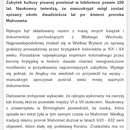
Zabytek kultury pisanej przeleżał w bibliotece prawie 100
lat. Naukowcy twierdzą, że manuskrypt mógł zostać
spisany około dwadzieścia lat po śmierci proroka
Mahometa.
Rękopis był składowany razem z masą innych książek i
dokumentów pochodzących z Bliskiego Wschodu.
Najprawdopodobniej znalazł się w Wielkiej Brytanii za sprawą
grabieży prowadzonej przez brytyjskich kolonistów w XIX i XX
wieku. Posiadanie największego imperium kolonialnego przez
koronę brytyjską w historii, dawało również nieograniczone
możliwości w pozyskiwaniu najcenniejszych zabytków. Wydaje
się jednak, że Anglicy nie wiedzieli co przywieźli na wyspy -
manuskrypt spoczywał pośród wielu mniej ważnych
dokumentów.
Datowanie izotopowe wykazało, że rękopis wykonany na owczej
lub koziej skórze powstało między VI a VII stuleciem. Naukowcy
z uniwersytetu w Birmingham powiedzieli, że osoba, która
spisała ten tekst żyła w tym samym czasie co Mahomet. Według
tradycji islamu prorok Mahomet doznał w latach 610 - 632 serii
objawień, które stały się podstawą Koranu. Znalezisko ma co