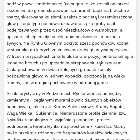
bądź w pozycji embrionalnej (co sugeruje, że zostali oni przed
złożeniem do grobu skrępowani sznurami), bądź na brzuchu z
twarzą skierowaną ku ziemi, a także z odciętą i przemieszczoną
głową. Tego typu pochówki uznawane są za groby osób
podejrzewanych przez współmieszkańców o wampiryzm, a
opisane zabiegi miały na celu uniemożliwienie im nękania
żywych. Na Rynku Głównym odkryto sześć pochówków kobiet,
w stosunku do których zastosowano zabiegi antywampiryczne.
W trzech przypadkach zmarłe ułożono w pozycji embrionalnej, a
jedną na brzuchu po uprzednim skrępowaniu rąk sznurem.
Ciała pochowane w dwóch kolejnych grobach zostały
pozbawione głowy, w jednym wypadku położono ją na wieku
trumny, zaś w drugim pochowano w odrębnej jamie.
Szlak turystyczny w Podziemiach Rynku wiedzie pomiędzy
kamiennymi i ceglanymi murami piwnic dawnych obiektów
handlowych, takich jak: Kramy Bolesławowe, Kramy Bogate,
Waga Wielka i Sukiennice. Nienaruszone profile ziemne, tzw.
świadki archeologiczne, wyjaśniają natomiast proces
podnoszenia terenu Rynku na przestrzeni kilkuset lat. Mamy
także przekroje różnorakich fragmentów kanałów ściekowych,
np. ten biegnący od ul. Szczepańskiej do ul. Siennej i zapewne