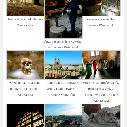
Dawna droga. /fot. Dariusz
Piwnice kramów. /fot.
Wierzański
Dariusz Wierzański
Autor na terminie u kowala.
/fot. Dariusz Wierzański
XI-wieczna trepanacja
Panorama KRakowa z
Ekspozycja strojów rajców
czaszki. /fot. Dariusz
Wieży Ratuszowej / fot.
miejskich w Wieży
Wierzański
Dariusz Wierzański
Ratuszowej. /fot. Dariusz
Wierzański