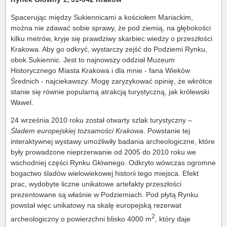
Spacerując między Sukiennicami a kościołem Mariackim,
można nie zdawać sobie sprawy, że pod ziemią, na głębokości
kilku metrów, kryje się prawdziwy skarbiec wiedzy o przeszłości
Krakowa. Aby go odkryć, wystarczy zejść do Podziemi Rynku,
obok Sukiennic. Jest to najnowszy oddział Muzeum
Historycznego Miasta Krakowa i dla mnie - fana Wieków
Średnich - najciekawszy. Mogę zaryzykować opinię, że wkrótce
stanie się równie popularną atrakcją turystyczną, jak królewski
Wawel.
24 września 2010 roku został otwarty szlak turystyczny –
Śladem europejskiej tożsamości Krakowa
. Powstanie tej
interaktywnej wystawy umożliwiły badania archeologiczne, które
były prowadzone nieprzerwanie od 2005 do 2010 roku we
wschodniej części Rynku Głównego. Odkryto wówczas ogromne
bogactwo śladów wielowiekowej historii tego miejsca. Efekt
prac, wydobyte liczne unikatowe artefakty przeszłości
prezentowane są właśnie w Podziemiach. Pod płytą Rynku
powstał więc unikatowy na skalę europejską rezerwat
2
archeologiczny o powierzchni blisko 4000 m
, który daje