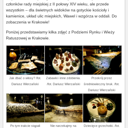
członków rady miejskiej z II połowy XIV wieku, ale przede
wszystkim – dla świetnych widoków na gotyckie kościoły i
kamienice, układ ulic miejskich, Wawel i wzgórza w oddali. Do
zobaczenia w Krakowie!
Poniżej przedstawiamy kilka zdjęć z Podziemi Rynku i Wieży
Ratuszowej w Krakowie.
Jak dbać o włosy? /fot.
Zabawki i inne zdobienia.
Przekrój przez
Dariusz Wierzański
/fot. Dariusz Wierzański
średniowieczny bruk. /fot.
Dariusz Wierzański
Po tym trakcie stąpali
Nie narzekajmy na
Dziecięce grzechotki. /fot.