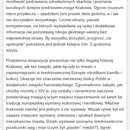
możliwość podziwiania odnalezionych skarbów i poznania
burzliwych dziejów średniowiecznego Krakowa. Ogrom muzeum
nieco przytłacza – spędziłem tam prawie dwie godziny, a i tak
nie doczytałem wszystkiego. Liczne ekrany, panele
komputerowe, na których wyświetlane są opisy i dodatkowe
informacje nie pozostawią nikogo głodnego wiedzy bez
odpowiedniej strawy. By wszystko doczytać, przyjrzeć „na
spokojnie” potrzebna jest jednak kolejna min. 2-godzinna
wizyta.
Podziemna ekspozycja prezentuje nie tylko bogatą historię
Krakowa, ale też związki, jakie łączyły to miasto z
najważniejszymi w średniowiecznej Europie ośrodkami handlu i
kultury. Ukazuje też znaczenie ówczesnej stolicy Polski w
działalności związku hanzeatyckiego. Zgromadzone zabytki, jak
choćby monety z XIV w. czy ozdoby i ceramiczne naczynia,
potwierdzają trwającą w tym miejscu nieprzerwanie od setek lat
tradycję europejskiej wymiany kulturowej i handlowej. Właśnie
krakowski handel jest jednym z
clu
wystawy. Wszak rynek był od
zawsze miejscem wymiany, interesów i spotkań dawnych
mieszkańców miasta. Dzięki wystawie poznamy średniowieczne
przeliczniki wag i miar (czym był „plaster” miedzi?), tajniki