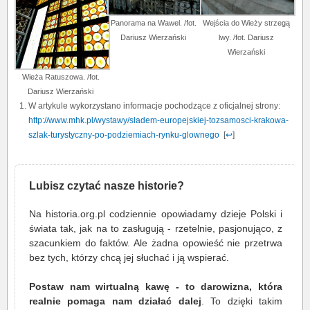
Panorama na Wawel. /fot.
Wejścia do Wieży strzegą
Dariusz Wierzański
lwy. /fot. Dariusz
Wierzański
Wieża Ratuszowa. /fot.
Dariusz Wierzański
W artykule wykorzystano informacje pochodzące z oficjalnej strony:
http://www.mhk.pl/wystawy/sladem-europejskiej-tozsamosci-krakowa-
szlak-turystyczny-po-podziemiach-rynku-glownego
[
↩
]
Lubisz czytać nasze historie?
Na historia.org.pl codziennie opowiadamy dzieje Polski i
świata tak, jak na to zasługują - rzetelnie, pasjonująco, z
szacunkiem do faktów. Ale żadna opowieść nie przetrwa
bez tych, którzy chcą jej słuchać i ją wspierać.
Postaw nam wirtualną kawę - to darowizna, która
realnie pomaga nam działać dalej
. To dzięki takim