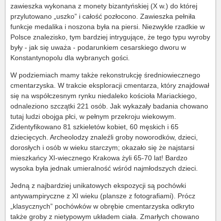
zawieszka wykonana z monety bizantyńskiej (X w.) do której
przylutowano „uszko” i całość pozłocono. Zawieszka pełniła
funkcje medalika i noszona była na piersi. Niezwykle rzadkie w
Polsce znalezisko, tym bardziej intrygujące, że tego typu wyroby
były - jak się uważa - podarunkiem cesarskiego dworu w
Konstantynopolu dla wybranych gości.
W podziemiach mamy także rekonstrukcję średniowiecznego
cmentarzyska. W trakcie eksploracji cmentarza, który znajdował
się na współczesnym rynku niedaleko kościoła Mariackiego,
odnaleziono szczątki 221 osób. Jak wykazały badania chowano
tutaj ludzi obojga płci, w pełnym przekroju wiekowym.
Zidentyfikowano 81 szkieletów kobiet, 60 męskich i 65
dziecięcych. Archeolodzy znaleźli groby noworodków, dzieci,
dorosłych i osób w wieku starczym; okazało się że najstarsi
mieszkańcy XI-wiecznego Krakowa żyli 65-70 lat! Bardzo
wysoka była jednak umieralność wśród najmłodszych dzieci.
Jedną z najbardziej unikatowych ekspozycji są pochówki
antywampiryczne z XI wieku (plansze z fotografiami). Prócz
„klasycznych” pochówków w obrębie cmentarzyska odkryto
także groby z nietypowym układem ciała. Zmarłych chowano