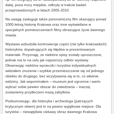
dalej, poza mury miejskie, odkryty w trakcie badań
przeprowadzonych w latach 2005-2010.
Na uwagę zasługuje także panoramiczny film ukazujący ponad
1000-letnią historię Krakowa oraz inne wyświetlane w
specjalnych pomieszczeniach filmy obrazujące życie dawnego
miasta.
Wystawa wzbudziła kontrowersje części (nie tylko krakowskich)
historyków, dopatrujących się błędów w prezentowanym
materiale. Przyznaję, że niektóre opisy zostały uproszczone,
jednak ma to na celu jak najszerszy odbiór wystawy.
Obserwując niektóre wycieczki i turystów indywidualnych
widziałem znużenie i szybkie przemieszczanie się od jednego
obiektu do drugiego, bez wczytywania się w to, co właśnie
widzimy. Jak wspominałem – muzeum jest ogromne i warto
wybrać sobie pewien obszar do zwiedzania – inaczej
zostaniemy przytłoczeni masą zabytków.
Podsumowując, dla historyka i archeologa (patrzących
krytycznym okiem) jest to na pewno wyjątkowe miejsce. Dla
turystów – niewątpliwie ciekawy obraz dawnego Krakowa