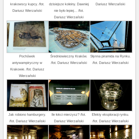
krakowscy kupcy. /fot.
dzisiejsze koleiny. Dawniej
Dariusz Wierzański
Dariusz Wierzański
nie było lepiej… /fot.
Dariusz Wierzański
Pochówek
Średniowieczny Kraków.
Słynna piramida na Rynku.
antywampiryczny w
/fot. Dariusz Wierzański
/fot. Dariusz Wierzański
Krakowie. /fot. Dariusz
Wierzański
Jak robiono hamburgery.
Ile łokci mierzysz? /fot.
Efekty eksploracji rynku.
/fot. Dariusz Wierzański
Dariusz Wierzański
/fot. Dariusz Wierzański