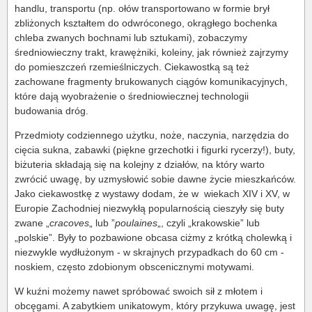
handlu, transportu (np. ołów transportowano w formie brył
zbliżonych kształtem do odwróconego, okrągłego bochenka
chleba zwanych bochnami lub sztukami), zobaczymy
średniowieczny trakt, krawężniki, koleiny, jak również zajrzymy
do pomieszczeń rzemieślniczych. Ciekawostką są też
zachowane fragmenty brukowanych ciągów komunikacyjnych,
które dają wyobrażenie o średniowiecznej technologii
budowania dróg.
Przedmioty codziennego użytku, noże, naczynia, narzędzia do
cięcia sukna, zabawki (piękne grzechotki i figurki rycerzy!), buty,
biżuteria składają się na kolejny z działów, na który warto
zwrócić uwagę, by uzmysłowić sobie dawne życie mieszkańców.
Jako ciekawostkę z wystawy dodam, że w wiekach XIV i XV, w
Europie Zachodniej niezwykłą popularnością cieszyły się buty
zwane „
cracoves
„ lub ”
poulaines
„, czyli „krakowskie” lub
„polskie”. Były to pozbawione obcasa ciżmy z krótką cholewką i
niezwykle wydłużonym - w skrajnych przypadkach do 60 cm -
noskiem, często zdobionym obscenicznymi motywami.
W kuźni możemy nawet spróbować swoich sił z młotem i
obcęgami. A zabytkiem unikatowym, który przykuwa uwagę, jest