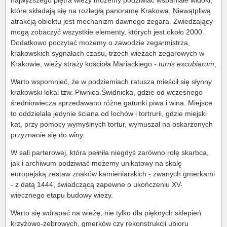
najwyższego piętra wieży możemy podziwiać wspaniałe widoki,
które składają się na rozległą panoramę Krakowa. Niewątpliwą
atrakcją obiektu jest mechanizm dawnego zegara. Zwiedzający
mogą zobaczyć wszystkie elementy, których jest około 2000.
Dodatkowo poczytać możemy o zawodzie zegarmistrza,
krakowskich sygnałach czasu, trzech wieżach zegarowych w
Krakowie, wieży straży kościoła Mariackiego -
turris excubiarum
,
Warto wspomnieć, że w podziemiach ratusza mieścił się słynny
krakowski lokal tzw. Piwnica Świdnicka, gdzie od wczesnego
średniowiecza sprzedawano różne gatunki piwa i wina. Miejsce
to oddzielała jedynie ściana od lochów i tortrurii, gdzie miejski
kat, przy pomocy wymyślnych tortur, wymuszał na oskarżonych
przyznanie się do winy.
W sali parterowej, która pełniła niegdyś zarówno rolę skarbca,
jak i archiwum podziwiać możemy unikatowy na skalę
europejską zestaw znaków kamieniarskich - zwanych gmerkami
- z datą 1444, świadczącą zapewne o ukończeniu XV-
wiecznego etapu budowy wieży.
Warto się wdrapać na wieżę, nie tylko dla pięknych sklepień
krzyżowo-żebrowych, gmerków czy rekonstrukcji ubioru