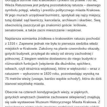
Górująca dumnie nad krakowskim rynkiem od prawie 700 lat,
Wieża Ratuszowa jest jedyną pozostałością ratusza – dawnego
symbolu potęgi, władzy i prestiżu politycznego miasta Krakowa.
W jego murach urzędował burmistrz, spotykali się rajcy miejscy,
tutaj działał: sąd ławniczy, kancelaria, archiwum i skarbiec. Swą
obecnością zaszczycali go znakomici goście: królowie,
senatorowie, a także zacni mieszczanie i wojskowi.
Najstarsza wzmianka źródłowa o krakowskim ratuszu pochodzi
z 1316 r. Zapewne jednak nie była to pierwsza siedziba władz
miejskich w Krakowie. Założony na planie czworoboku okazały,
gotycki budynek, przylegał do wieży od strony zachodniej i
północnej. Z biegiem wieków dostawiono do niego budynki o
różnorakich funkcjach (więzienie dla dłużników, spichlerz,
odwach, czyli strażnica wojskowa), które w większości – wraz z
ratuszem – wyburzono w 1820 roku, pozostawiając wysoką na
75 metrów wieżę (uwaga, bardzo wąskie schody!), która do dziś
stanowi wizytówkę miasta.
Obecnie na czterech kondygnacjach wieży, w pięknych,
gotyckich wnętrzach (świetnie zachowane sklepienia!) znajdują
się sale wystawowe Muzeum Historycznego Miasta Krakowa. Z